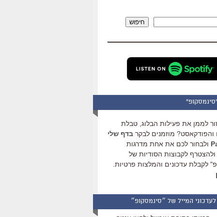
להגביר
או
חיפוש
להנמיך
עוצמת
שמע.
סינמסקופ"
ור לממן את פעילות הבלוג, טבלת
והפודקאסט? מוזמנים לבקר
בדף שלי
ולבחור לכם את אחת מדרגות
ולהצטרף לקבוצות הסודיות של
" לקבלת עדכונים והמלצות פרטיות.
לעדכוני המייל של ״סינמסקופ״