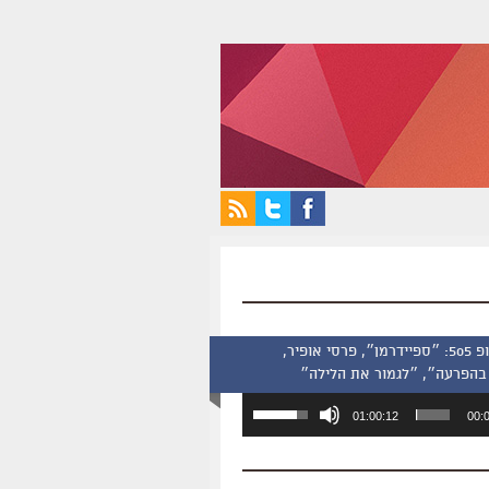
סינמסקופ 505: ״ספיידרמן״, פרסי אופיר,
בהפרעה״, ״לגמור את הלילה״
השתמש
01:00:12
00:
במקש
למעלה/למטה
כדי