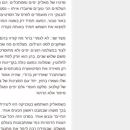
סרטיו של מאליק יפים ומסתכלים
.
הם ת
הצלמים הכי טובים שיעבדו איתו
–
נסטו
לובצקי היו מועמדים לפרס על הסרטים 
באור טבעי
,
כמעט תמיד רק בשעה המו
למצוא את השמש תמיד באותה נקודה מ
מצד שני
,
לא לגמרי ברור מה קורה בהם
ושחקנים לסט הצילום
.
מצלמים מה שמ
לצוד במצלמה רגעים יפים ולא מתוסרטי
משם שלוש שנים
,
בהן הוא זורק לפח א
לחלוטין
,
שמלווה כמעט כולה בקריינות 
רק מאירה את הסיטואציה במכתמים של
כשהתברר שאדריאן ברודי
,
שהיה אמור ל
שלו נשארו בחוץ
,
יחד עם הסצינות של ג
של קולנוע
:
מלקט חומרי גלם יפים ומגל
סיפור אלא הרהור
.
כשמאליק השתמש בטכניקה הזו ליציר
בכך משהו שבמבט ראשון הכעיס אותי
.
החיים
"
וכבש אותי
.
בסרט הזה הכל עבד
הצגת הדמויות כמי שמתבוננות בעולם ו
מושלם
,
שבמידה רבה לימד את מתנגדיו 