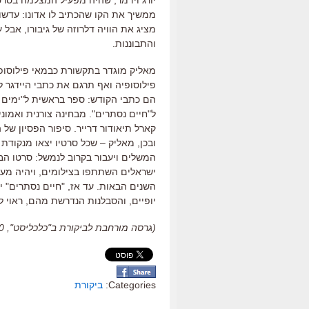
ממשיך את הקו שהכתיב לו אדונו
:
עדשו
מציג את הוויה דלרוזה של גיבורו
,
אבל ע
והתבוננות
.
מאליק מוגדר בתקשורת כבמאי פילוסופ
פילוסופיה ואף תרגם את כתבי היידגר ל
הם כתבי הקודש
:
ספר בראשית ל
"
ימים 
ל
"
חיים נסתרים
".
מבחינה צורנית ואמוני
קארל תיאודור דרייר
.
סיפור הפסיון של ה
ובכן
,
מאליק
–
שכל סרטיו יצאו מנקודת 
המשלים ויעבור בקרוב לנמשל
:
סרטו הב
ישראלים השתתפו בצילומים
,
ויהיה מע
השנים הבאות
.
עד אז
, "
חיים נסתרים
"
י
יופיים
,
והסבלנות הנדרשת מהם
,
ראוי ל
(גרסה מורחבת לביקורת ב"כלכליסט", 6.2.2020)
Categories:
ביקורת