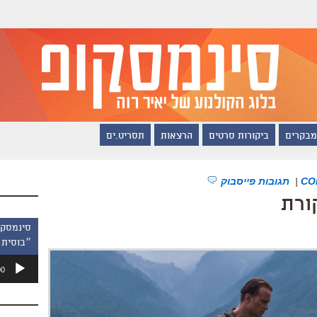
מבקרים
ביקורות סרטים
הרצאות
תסריט.ים
|
תגובות פייסבוק
ורת
״בוסית 
נגן
00
אודיו