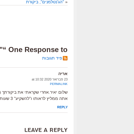
«
"הג'נטלמנים", ביקורת
One Response to “"חיים נסתרים", ביקורת”
פיד תגובות
אריה
23 פברואר 2020 at 10:32
PERMALINK
שלום יאיר.אחרי שקראתי את ביקורתך 
אתה ממליץ לראותו ו"להשקיע" 3 שעות?
REPLY
Leave a Reply