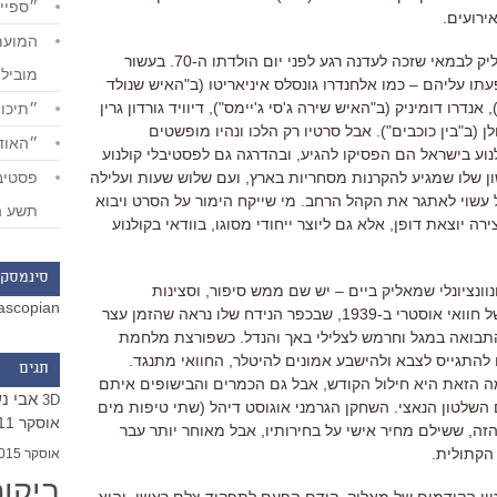
״ספייד
ירועים
.
ק לבמאי שזכה לעדנה רגע לפני יום הולדתו ה
-70.
בעשור
מוביל
עתו עליהם
–
כמו אלחנדרו גונסלס איניאריטו
(
ב
"
האיש שנולד
")
אנדרו דומיניק
(
ב
"
האיש שירה ג
'
סי ג
'
יימס
"),
דיוויד גורדון גרין
״תיכון
לן
(
ב
"
בין כוכבים
").
אבל סרטיו רק הלכו ונהיו מופשטים
״האודי
נוע בישראל הם הפסיקו להגיע
,
ובהדרגה גם לפסטיבלי קולנוע
ן שלו שמגיע להקרנות מסחריות בארץ
,
ועם שלוש שעות ועלילה
 עשוי לאתגר את הקהל הרחב
. מי שייקח הימור על הסרט ויבוא
תשע ה
רה יוצאת דופן, אלא גם ליוצר ייחודי מסוגו, בוודאי בקולנוע
סינמסקו
וונציונלי שמאליק ביים
–
יש שם ממש סיפור
,
וסצינות
ascopian
ל חוואי אוסטרי ב
-1939,
שבכפר הנידח שלו נראה שהזמן עצר
התבואה במגל וחרמש לצלילי באך והנדל
.
כשפורצת מלחמת
 להתגייס לצבא ולהישבע אמונים להיטלר
,
החוואי מתנגד
.
תגים
ה הזאת היא חילול הקודש
,
אבל גם הכמרים והבישופים איתם
אבי נ
3D
השלטון הנאצי
.
השחקן הגרמני אוגוסט דיהל
(
שתי טיפות מים
אוסקר 2011
הזה
,
ששילם מחיר אישי על בחירותיו
,
אבל מאוחר יותר עבר
 הקתולית
.
אוסקר 2015
ביקו
ו הקודמים של מאליק
,
קודם הפעם לתפקיד צלם ראשי
,
והוא