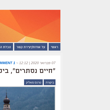
ראשי
על אודות/יצירת קשר
טבלת ה
07 פברואר 2020 | 12:12
~
1 COMMENT
"חיים נסתרים", ביק
ביקורת
טרנס מאליק