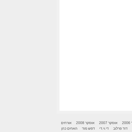
2
אוסקר 2007
אוסקר 2008
אורחים
דוד פרלוב
די.וי.די
דפש מוד
האחים כהן