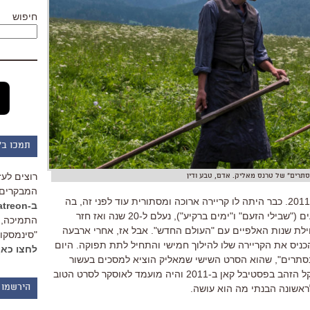
חיפוש
תמכו ב"
רוצים לעז
סתרים" של טרנס מאליק. אדם, טבע ודין
המבקרים 
כבר היתה לו קריירה ארוכה ומסתורית עוד לפני זה
,
בה
ב-Patreon
ים
("
שבילי הזעם
"
ו
"
ימים ברקיע
"),
נעלם ל
-20
שנה ואז חזר
התמיכה, 
ילת שנות האלפיים עם
"
העולם החדש
".
אבל אז
,
אחרי ארבעה
"סינמסקופ
ניס את הקריירה שלו להילוך חמישי והתחיל לתת תפוקה
.
היום
לחצו כאן
נסתרים
",
שהוא הסרט השישי שמאליק הוציא למסכים בעשור
ל הזהב בפסטיבל קאן ב
-2011
והיה מועמד לאוסקר לסרט הטוב
ראשונה הבנתי מה הוא עושה
.
הירשמו 