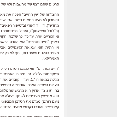
סרטים שהם רצף של מחשבות ולא של א
ההצלחה של
"
עץ החיים
"
הפכה את מאלי
האחרון לא מעט במאים חשפו את השפ
מחדש
"),
דיוויד לאורי
(
ב
"
סיפור רפאים
,
(
ב
"
ג
'
ורג
'
וושינגטון
"),
ואפילו כריסטופר נו
ואיזוטריים יותר
,
עד כדי כך שלבתי הקול
בארץ
. "
חיים נסתרים
"
הוא הסרט הראשו
אווירתית
,
הוא יענג את הסינפילים
,
אבל
מצויד בסלנות ושאר רוח, יחף לא רק ליצי
האמריקאי.
"
חיים נסתרים
"
הוא כמעט הסרט הכי קונ
שמקדמות עלילה
.
זהו סיפורו האמיתי ש
מלכת במאה ה
-17,
ועדיין קוצרים את 
העולם השנייה ואזרחי אוסטריה נדרשים
בהיותו נוצרי אדוק הוא מרגיש שהמלחמ
הוא מתייעץ מעדיפים לשתף פעולה עם 
נועם רותם
)
מגלם את הסרבן המצפוני 
קאנוניציה והוכרז כקדוש מטעם הכנסיה
יורג וידמר
,
שהיה מפעיל המצלמה בסרטי