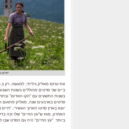
"חיים נ
את טרנס מאליק גיליתי
,
למעשה
,
רק ב
-2011.
ביים שני סרטים מהוללים בשנות השבע
בשנות התשעים עם
"
הקו האדום
"
ובתח
סרטים בארבעים שנה
,
מאליק פתאום הכ
יוצא בארץ סרטו הארוך העשירי
, "
חיים 
האחרון
,
מאז ש
"
עץ החיים
"
שלו זכה בדק
ביותר
. "
עץ החיים
"
היה גם הסרט שבו ל