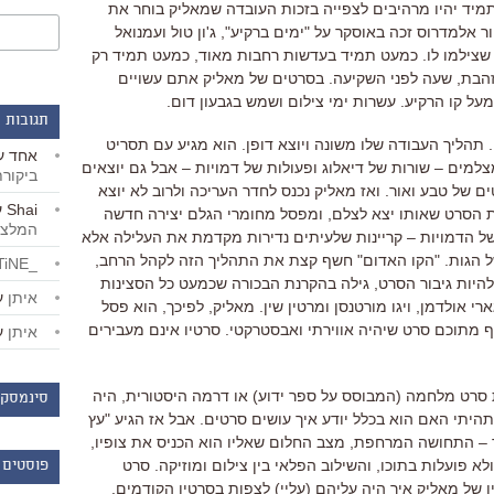
מיד יהיו מרהיבים לצפייה בזכות העובדה שמאליק בוחר את
ר אלמדרוס זכה באוסקר על
"
ימים ברקיע
",
ג
'
ון טול ועמנואל
שצילמו לו
.
כמעט תמיד בעדשות רחבות מאוד
,
כמעט תמיד רק
זהבת
,
שעה לפני השקיעה
.
בסרטים של מאליק אתם עשויים
על קו הרקיע
.
עשרות ימי צילום ושמש בגבעון דום
.
תגובות 
.
תהליך העבודה שלו משונה ויוצא דופן
.
הוא מגיע עם תסריט
אחד
ע
צלמים
–
שורות של דיאלוג ופעולות של דמויות –
אבל גם יוצאים
ביקור
ם של טבע ואור
.
ואז מאליק נכנס לחדר העריכה ולרוב לא יוצא
Shai
ע
ת הסרט שאותו יצא לצלם
,
ומפסל מחומרי הגלם יצירה חדשה
המלצו
של הדמויות
–
קריינות שלעיתים נדירות מקדמת את העלילה אלא
 הגות
. "
הקו האדום
"
חשף קצת את התהליך הזה לקהל הרחב
,
_LiBERTiNE_
היות גיבור הסרט
,
גילה בהקרנת הבכורה שכמעט כל הסצינות
איתן
ע
ארי אולדמן
,
ויגו מורטנסן ומרטין שין
.
מאליק
,
לפיכך
,
הוא פסל
ף מתוכם סרט שיהיה אווירתי ואבסטרקטי
.
סרטיו אינם מעבירים
איתן
ע
ת סרט מלחמה
(
המבוסס על ספר ידוע
)
או דרמה היסטורית
,
היה
סינמסקו
תהיתי האם הוא בכלל יודע איך עושים סרטים
.
אבל אז הגיע
"
עץ
–
התחושה המרחפת
,
מצב החלום שאליו הוא הכניס את צופיו
,
לא פועלות בתוכו
,
והשילוב הפלאי בין צילום ומוזיקה
.
סרט
פוסטים 
של מאליק איך היה עליהם (עליי) לצפות בסרטיו הקודמים
.