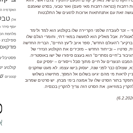
ת רחבות
(
כנראה רחבות מאי פעם
)
ואור טבעי
,
בסרט שאמנם
האקדמיה הי
ושה זאת עם אתנחתאות ארוכות לרגעים של התלבטות
טבל
אלן
יוסף סידר
כ
י
–
זכר לעובדה שלפני הקריירה שלו בקולנוע הוא למד ולימד
מלחמת הכו
אנגלית
.
אבל מאליק הוא למעשה במאי דתי
,
וחומרי הגלם שלו
ספילברג
ס
ברקיע
"
ו
"
העולם החדש
",
ספר איוב ל
"
עץ החיים
",
הברית החדשה
פודקאסט
ת
,
סרטיו
–
ובייחוד החדש
–
מזכירים את הקולנוע הנזירי של
גיבור ב
"
חיים נסתרים
"
הוא בעצם סיפורו של ישו באוסטריה
.
פסטיבלים
המבט הנוצרים על חיים מתוך סבל וייסורים
–
יפסיק עם
קולנוע י
א
,
שצולם כבר לפני שנה
,
יעסוק בישו עצמו
.
לא מעט שחקנים
ניין לראות מי מהם יגיעו בשלום אל המסך
,
מתישהו בשלוש
שו
קטנוניזם
תפקד בתור הסרט שלו על אמונה בימי מבחן
.
יש סרטים שמרוב
הקרין במוזיאון
.
את הסרט
הזה
צריך להקרין בכנסיה
.