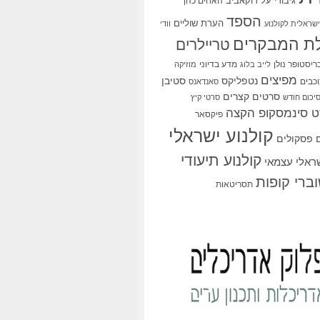
גיבורי על
דוקאביב
האחים כהן
הספד
הערת שוליים
שראלית לקולנוע
וודי
ת המבקרים
טריילרים
ריסטופר נולן
מדע בדיוני
לייב בלוג
מוזיקה
מפיצים
סטיבן
נטפליקס
כבים
סאנדאנס
סרטים קצרים
יכום חודש
סרטי קיץ
 סינמסקופ הקצה
פיקסאר
קולנוע ישראלי
פסקולים
קולנוע תיעודי
שראלי עצמאי
ברי קופות
תסריטאות