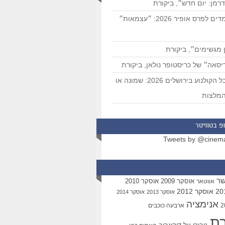
רמן: יום חדש״, ביקורת
המועמדים לפרס אופיר 2026: ״עצמאות״
 מגשימים״, ביקורת
סאה״ של כריסטופר נולאן, ביקורת
פסטיבל הקולנוע בירושלים 2026: שמונה או
מלצות
פ בטוויטר
Tweets by @cinem
שר
אוסקר 2009
אוסקר 2010
אווטאר
אוסקר 2012
אוסקר 2013
אוסקר 2014
אנימציה
ארבעה כוכבים
רת