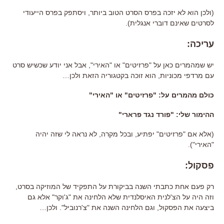
(
ולכן הוא לא יזכה בפרס הסרט הטוב ביותר
,
ויסתפק בפרס הייעודי
לסרטים שאינם דוברי אנגלית
).
עריכה
:
יש שמהמרים כאן על "פרזיטים" או
"
האירי
",
אבל אני יודע שכשיש סרט
עם מרדפי מכוניות
,
הוא זוכה בקטגוריה הזאת ולכן
…
כולם מהמרים על: "פרזיטים" או "האירי"
ההימור שלי
: "
פורד נגד פרארי
"
(
אלא אם
"
פרזיטים
"
יפתיע
,
ובכל מקרה
,
לא נראה לי שזה יהיה
"
האירי
").
פסקול
:
רק פעם אחת כתבתי השנה בביקורת על התפקיד של המוזיקה בסרט
,
וזה היה על הצ
'
לנית האיסלנדית שלא הלחינה את
"
ג
'
וקר
"
אלא גם
ביצעה את הפסקול
,
וגם הלחינה השנה את
"
צ
'
רנוביל
".
ולכן
…