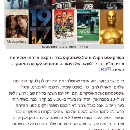
קולאז' המועמדים מתוך Goldderby
בפודקאסט הקולנוע של סינמסקופ ברדיו הקצה ארחתי את יהונתן
צוריה מ"עין הדג" לשעה של הימורים וניתוחים לקראת האוסקר.
כאן
האזינו
ביום שני
בבוקר
,
רגע אחרי שתשלחו את הילדים לגן לטקס הנטיעות
שלהם ותאחלו להם
"
ט
"
ו בשבט שמח
",
תיכנסו לאינטרנט
ותגלו
שפספסתם את האוסקרים
.
הם יתקיימו השנה בלילה שבין ראשון לשני
(
9
ל
–
10
בפברואר)
,
יסתיימו בערך ב
–
6:30
בבוקר ויועברו בשידור חי
בערוץ יס
1
.
אבל בגלל שממילא רובכם תשכחו לקום לפני הזריחה
,
הרשו לנו להמר ונחש ולסכם את מה שהולך לקרות באוסקרים כבר
עכשיו
.
ניסיון העבר מוכיח שיש
80
אחוז שמה שייכתב כאן אכן יקרה
,
ואנחנו מודעים לכך שדווקא את הטעויות שלנו תפיצו בלעג ברשתות
החברתיות
.
קטן עלינו
.