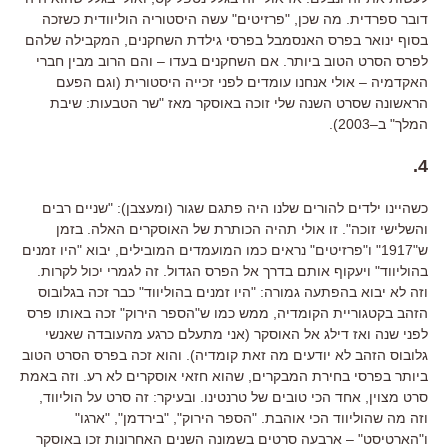
דובר ספרדית
.
מה שכן
, "
פרזיטים
"
עשה היסטוריה הוליוודית כשזכה
בסוף ינואר בפרס האנסמבל בפרסי גילדת השחקנים
,
המקבילה שלהם
לפרס הסרט הטוב ביותר
.
אם השחקנים בעדו
–
והם הרוב מבין חברי
האקדמיה
–
אולי אנחנו עומדים לפני זכייה היסטורית
(
וגם הפעם
הראשונה שסרט השנה שלי זוכה באוסקר מאז
"
שר הטבעות
:
שיבת
המלך
"
ב
–
2003
).
.
4
כשהיינו ילדים להורים שלנו היה פתגם שגור
(
ומעצבן
): "
שניים רבים
והשלישי זוכה
".
זו אולי תהיה הכותרת של האוסקרים האלה
.
בזמן
ש
"
1917
"
ו
"
פרזיטים
"
נראים כמו המועמדים המובילים
,
יבוא
"
היו זמנים
בהוליווד
"
ויעקוף אותם בדרך אל הפרס הגדול
.
זה לגמרי יכול לקרות
.
וזה לא יבוא בהפתעה גמורה
: "
היו זמנים בהוליווד
"
כבר זכה בגלובוס
הזהב בקטגוריית הקומדיה
,
ממש כמו ש
"
הספר הירוק
"
זכה באותו פרס
לפני שנה ואז דילג אל האוסקר
(
אני מתעלם כרגע מהעובדה שאנשי
גלובוס הזהב לא יודעים מה זאת קומדיה
).
והוא זכה בפרס הסרט הטוב
ביותר בפרסי בחירת המבקרים
,
שהוא חזאי אוסקרים לא רע
.
וזה באמת
סרט מצוין
,
אחד הכי טובים של טרנטינו
.
ובעיקר
:
זה סרט על הוליווד
,
וזה מה שהוליווד הכי אוהבת
. "
הספר הירוק
", "
בירדמן
", "
ארגו
"
ו
"
הארטיסט
" –
ארבעה סרטים בשמונה השנים האחרונות זכו באוסקר