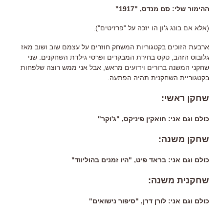
ההימור שלי
:
סם מנדס
, "
1917
"
(
אלא אם בונג ג
'
ון הו יזכה על
"
פרזיטים
").
ארבעת הזוכים בקטגוריות המשחק חוזרים על עצמם שוב ושוב מאז
גלובוס הזהב
,
טקס בחירת המבקרים ופרסי גילדת השחקנים
.
שני
שחקני המשנה ברורים וידועים מראש
,
אבל אני ממש רוצה שלפחות
בקטגוריית השחקנית תהיה הפתעה
.
שחקן ראשי
:
כולם וגם אני: חואקין פיניקס
, "
ג
'
וקר
"
שחקן משנה
:
כולם וגם אני:
בראד פיט
, "
היו זמנים בהוליווד
"
שחקנית משנה
:
כולם וגם אני: לורן דרן
, "
סיפור נישואים
"