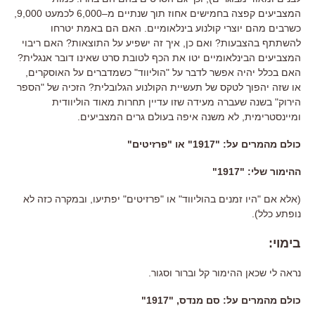
המצביעים קפצה בחמישים אחוז תוך שנתיים מ
–
6,000
לכמעט
9,000
,
כשרבים מהם יוצרי קולנוע בינלאומיים
.
האם הם באמת יטרחו
להשתתף בהצבעות
?
ואם כן
,
איך זה ישפיע על התוצאות
?
האם ריבוי
המצביעים הבינלאומיים יטו את הכף לטובת סרט שאינו דובר אנגלית
?
האם בכלל יהיה אפשר לדבר על
"
הוליווד
"
כשמדברים על האוסקרים
,
או שזה יהפוך לטקס של תעשיית הקולנוע הגלובלית
?
הזכיה של
"
הספר
הירוק
"
בשנה שעברה מעידה שזו עדיין תחרות מאוד הוליוודית
ומיינסטרימית
,
לא משנה איפה בעולם גרים המצביעים
.
כולם מהמרים על: "1917" או "פרזיטים"
ההימור שלי
: "
1917
"
(
אלא אם
"
היו זמנים בהוליווד
"
או
"
פרזיטים
"
יפתיעו
,
ובמקרה כזה לא
נופתע כלל
).
בימוי
:
נראה לי שכאן ההימור קל וברור וסגור
.
כולם מהמרים על: סם מנדס, "1917"