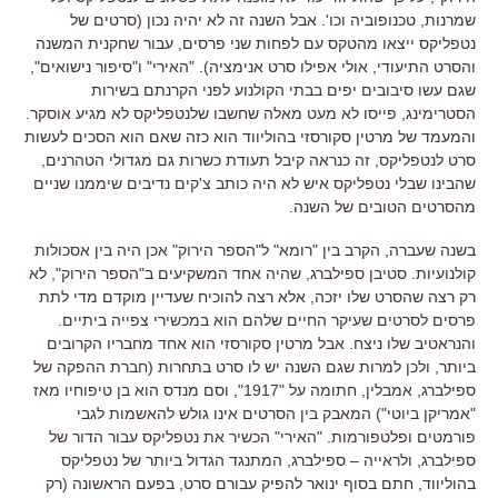
שמרנות
,
טכנופוביה וכו
'.
אבל השנה זה לא יהיה נכון
(
סרטים של
נטפליקס ייצאו מהטקס עם לפחות שני פרסים
,
עבור שחקנית המשנה
והסרט התיעודי, אולי אפילו סרט אנימציה
). "
האירי
"
ו
"
סיפור נישואים
",
שגם עשו סיבובים יפים בבתי הקולנוע לפני הקרנתם בשירות
הסטרימינג
,
פייסו לא מעט מאלה שחשבו שלנטפליקס לא מגיע אוסקר
.
והמעמד של מרטין סקורסזי בהוליווד הוא כזה שאם הוא הסכים לעשות
סרט לנטפליקס
,
זה כנראה קיבל תעודת כשרות גם מגדולי הטהרנים
,
שהבינו שבלי נטפליקס איש לא היה כותב צ
'
קים נדיבים שיממנו שניים
מהסרטים הטובים של השנה
.
בשנה שעברה
,
הקרב בין
"
רומא
"
ל
"
הספר הירוק
"
אכן היה בין אסכולות
קולנועיות
.
סטיבן ספילברג
,
שהיה אחד המשקיעים ב
"
הספר הירוק
",
לא
רק רצה שהסרט שלו יזכה
,
אלא רצה להוכיח שעדיין מוקדם מדי לתת
פרסים לסרטים שעיקר החיים שלהם הוא במכשירי צפייה ביתיים
.
והנראטיב שלו ניצח
.
אבל מרטין סקורסזי הוא אחד מחבריו הקרובים
ביותר
,
ולכן למרות שגם השנה יש לו סרט בתחרות
(
חברת ההפקה של
ספילברג
,
אמבלין
,
חתומה על
"
1917
",
וסם מנדס הוא בן טיפוחיו מאז
"
אמריקן ביוטי
")
המאבק בין הסרטים אינו גולש להאשמות לגבי
פורמטים ופלטפורמות
. "
האירי
"
הכשיר את נטפליקס עבור הדור של
ספילברג
,
ולראייה
–
ספילברג
,
המתנגד הגדול ביותר של נטפליקס
בהוליווד
,
חתם בסוף ינואר להפיק עבורם סרט
,
בפעם הראשונה
(
רק