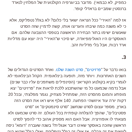
כמפיק
,
לא כבמאי
).
מדובר בביוגרפיה הקולנועית של המלחין לנארד
ברנסטין שמביים בראדלי קופר
.
אז למה
"
האירי
"
ככל הנראה ישאר בלי כלום
?
לא בגלל נטפליקס
,
אלא
כי לא משנה כמה שיבחו והעריצו אותו
,
קשה לדמיין שזה הסרט
שאנשים ישימו בתור הבחירה הראשונה בטפסי ההצבעה שלהם
.
אם
האוסקרים היו האולימפיאדה
,
יש סיכוי ש
"
האירי
"
היה יוצא עם מדליות
ארד רבות
,
אבל בלי מדליות זהב
.
.
3
בואו נדבר על
"
פרזיטים
",
סרט השנה שלנו
.
ואחד הסרטים הגדולים של
השנים האחרונות
.
ויותר מזה
,
תופעה בינלאומית
.
הקהל הבינלאומי לא
לגמרי בקיא בקולנוע הקוריאני
(
הסינפילים משתפכים עליו כבר שנים
)
אבל נדמה שכמעט כל מי שהשתכנע ללכת לראות את
"
פרזיטים
"
יצא
מופתע והמום מהסרט הזה
,
שמתחיל מצחיק
,
נגמר מפלצתי
,
ובכל
20
דקות יורה עוד איזושהי הפתעה
.
140
אלף איש ראו את הסרט הזה
בארץ
,
מספר עצום לסרט שנחשב
"
סרט סינמטקים
"
או
"
סרט
פסטיבלים
",
שהפך להצלחה קופתית בכל העולם
.
זה סרט שכמעט ולא
מצאתי לו אופוזיציה
.
אבל האם הוא מספיק אהוב כדי להפוך לסרט
הראשון שזוכה באוסקר שאינו דובר אנגלית
?
בשנה שעברה
"
רומא
"
ניסה
לעשות את זה ונבלם
.
אז אולי זה בגלל נטפליקס
,
ואולי בגלל שהוא היה