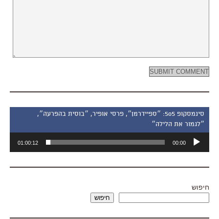
סינמסקופ 505: ״ספיידרמן״, פרסי אופיר, ״בוסית בהפרעה״,
״לגמור את הלילה״
נגן
01:00:12
00:00
אודיו
חיפוש
חיפוש