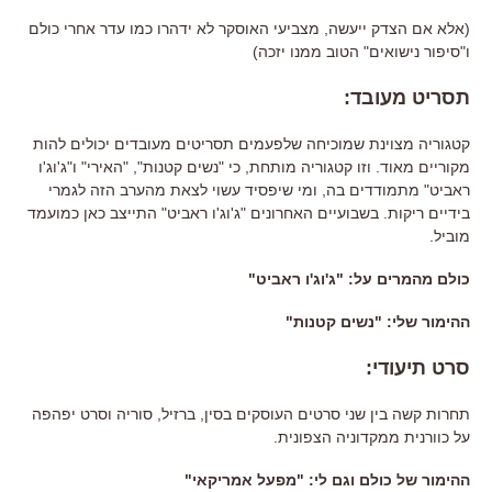
(
אלא אם הצדק ייעשה
,
מצביעי האוסקר לא ידהרו כמו עדר אחרי כולם
ו
"
סיפור נישואים
"
הטוב ממנו יזכה
)
תסריט מעובד
:
קטגוריה מצוינת שמוכיחה שלפעמים תסריטים מעובדים יכולים להות
מקוריים מאוד
.
וזו קטגוריה מותחת
,
כי
"
נשים קטנות
", "
האירי
"
ו
"
ג
'
וג
'
ו
ראביט
"
מתמודדים בה
,
ומי שיפסיד עשוי לצאת מהערב הזה לגמרי
בידיים ריקות
. בשבועיים האחרונים "ג'וג'ו ראביט" התייצב כאן כמועמד
מוביל.
כולם מהמרים על: "ג'וג'ו ראביט"
ההימור שלי
:
"
נשים קטנות
"
סרט תיעודי
:
תחרות קשה בין שני סרטים העוסקים בסין
, ברזיל, סוריה
וסרט יפהפה
על כוורנית ממקדוניה הצפונית
.
ההימור של כולם וגם לי
: "
מפעל אמריקאי
"