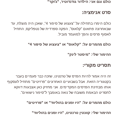
כולם וגם אני
:
הילדור גודנדוטיר
, "
ג
'
וקר
"
סרט אנימציה
:
כולם הימרו בתחילה על
"
צעצוע של סיפור
4
",
שאכן היה מוצלח
, עד
שבאחרונה פתאום "קלאוס", הפקה ספרדית של נטפליקס, התחיל
לאסוף פרסים והפך למועמד מוביל.
כולם מהמרים על: "קלאוס" או "צעצוע של סיפור 4"
ההימור שלי
: "
מיסטר לינק
"
תסריט מקורי
:
זה היה אמור להיות הפרס של טרנטינו
,
שזכה כבר פעמיים בעבר
בקטגוריה הזאת
. אבל בשבועיים האחרונים "פרזיטים" מתחיל לעסקוף
אותו מבחינת הפרסים המקדימים.
אני מחזיק כאן אצבעות דווקא
לתסריט הבאמת משובח של נואה באומבך ל
"
סיפור נישואים
".
כולם מהמרים על: "היו זמנים בהוליווד" או "פרזיטים"
ההימור שלי
:
קוונטין טרנטינו
, "
היו זמנים בהוליווד
"