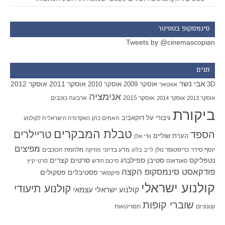
סינמסקופ בטוויטר
Tweets by @cinemascopian
תגים
אבי נשר
אוסקר 2011
אוסקר 2012
אוסקר 2009
אוסקר 2010
3D
אווטאר
אנימציה
אוסקר 2015
ארבעה כוכבים
אוסקר 2013
אוסקר 2014
ביקורת
גיבורי על
דוקאביב
האחים כהן
האקדמיה הישראלית לקולנוע
טבלת המבקרים
טריילרים
הספד
הערת שוליים
וודי אלן
מפיצים
יוסף סידר
כריסטופר נולן
מדע בדיוני
מלחמת הכוכבים
לייב בלוג
מוזיקה
סטיבן ספילברג
סרטים קצרים
נטפליקס
סאנדאנס
סיכום חודש
סרטי קיץ
פודקאסט סינמסקופ הקצה
פסטיבלים
פסקולים
פיקסאר
קולנוע ישראלי
קולנוע תיעודי
קולנוע ישראלי עצמאי
שוברי קופות
תסריטאות
קטנוניזם