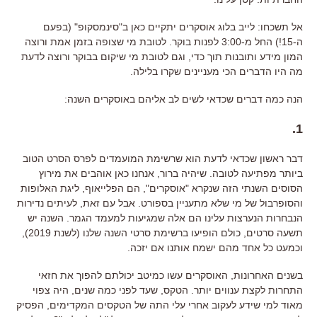
אל תשכחו: לייב בלוג אוסקרים יתקיים כאן ב"סינמסקופ" (בפעם
ה-15!) החל מ-3:00 לפנות בוקר. לטובת מי שצופה בזמן אמת ורוצה
המון מידע ותובנות תוך כדי, וגם לטובת מי שיקום בבוקר ורוצה לדעת
מה היו הדברים הכי מעניינים שקרו בלילה.
הנה כמה דברים שכדאי לשים לב אליהם באוסקרים השנה
:
.
1
דבר ראשון שכדאי לדעת הוא שרשימת המועמדים לפרס הסרט הטוב
ביותר מפתיעה לטובה
.
שיהיה ברור
,
אנחנו כאן אוהבים את מירוץ
הסוסים השנתי הזה שנקרא
"
אוסקרים
",
הם הפלייאוף
,
ליגת האלופות
והסופרבול של מי שלא מתעניין בספורט
.
אבל עם זאת
,
לעיתים נדירות
הנבחרות הנערצות עלינו הם אלה שמגיעות למעמד הגמר
.
השנה יש
תשעה סרטים
,
כולם הופיעו ברשימת סרטי השנה שלנו
(
לשנת
2019
),
וכמעט כל אחד מהם ישמח אותנו אם יזכה
.
בשנים האחרונות
,
האוסקרים עשו כמיטב יכולתם להפוך את חזאי
התחרות לקצת ענווים יותר
.
הטקס
,
שעד לפני כמה שנים
,
היה צפוי
מאוד למי שידע לעקוב אחרי עלי התה של הטקסים המקדימים
,
הפסיק