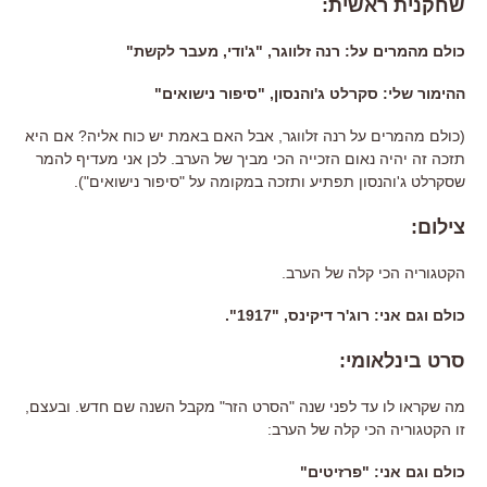
שחקנית ראשית
:
כולם מהמרים על: רנה זלווגר
, "
ג
'
ודי
,
מעבר לקשת
"
ההימור שלי: סקרלט ג'והנסון, "סיפור נישואים"
(
כולם מהמרים על רנה זלווגר
,
אבל האם באמת יש כוח אליה
?
אם היא
תזכה זה יהיה נאום הזכייה הכי מביך של הערב
.
לכן אני מעדיף להמר
שסקרלט ג
'
והנסון תפתיע ותזכה במקומה על
"
סיפור נישואים
").
צילום
:
הקטגוריה הכי קלה של הערב
.
כולם וגם אני
:
רוג
'
ר דיקינס
, "
1917
".
סרט בינלאומי
:
מה שקראו לו עד לפני שנה
"
הסרט הזר
"
מקבל השנה שם חדש
.
ובעצם
,
זו הקטגוריה הכי קלה של הערב
:
כולם וגם אני
: "
פרזיטים
"