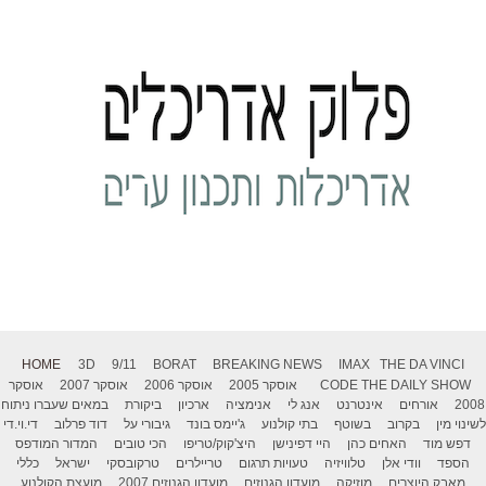
HOME
3D
9/11
BORAT
BREAKING NEWS
IMAX
THE DA VINCI
THE DAILY SHOW
CODE
אוסקר 2005
אוסקר 2006
אוסקר 2007
אוסקר
2008
אורחים
אינטרנט
אנג לי
אנימציה
ארכיון
ביקורת
במאים שעברו ניתוח
לשינוי מין
בקרוב
בשוטף
בתי קולנוע
ג'יימס בונד
גיבורי על
דוד פרלוב
די.וי.די
דפש מוד
האחים כהן
היי דפינישן
היצ'קוק/טריפו
הכי טובים
המדור המודפס
הספד
וודי אלן
טלוויזיה
טעויות תרגום
טריילרים
טרקובסקי
ישראל
כללי
מאבק היוצרים
מוזיקה
מועדון הגנוזים
מועדון הגנוזים 2007
מועצת הקולנוע