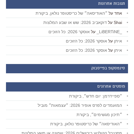
תגובות אחרונות
אחד
על
״האודיסאה״ של כריסטופר נולאן, ביקורת
Shai
על
דוקאביב 2026: שש או שבע המלצות
_LiBERTiNE_
על
אוסקר 2026: כל הזוכים
איתן
על
אוסקר 2026: כל הזוכים
איתן
על
אוסקר 2026: כל הזוכים
סינמסקופ בפייסבוק
פוסטים אחרונים
״ספיידרמן: יום חדש״, ביקורת
המועמדים לפרס אופיר 2026: ״עצמאות״ מוביל
״תיכון מגשימים״, ביקורת
״האודיסאה״ של כריסטופר נולאן, ביקורת
פסטיבל הקולנוע בירושלים 2026: שמונה או תשע המלצות