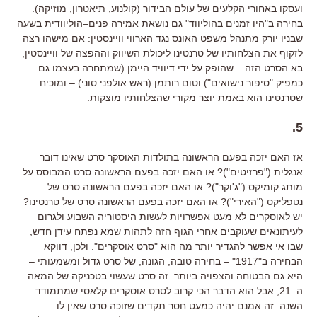
ועסקו באחורי הקלעים של עולם הבידור
(
קולנוע
,
תיאטרון
,
מוזיקה
).
בחירה ב
"
היו זמנים בהוליווד
"
גם נושאת אמירה פנים
–
הוליוודית בשעה
שבניו יורק מתנהל משפט האונס נגד הארווי וויינסטין
:
אם מישהו רצה
לזקוף את הצלחותיו של טרנטינו ליכולת השיווק וההפצה של וויינסטין
,
בא הסרט הזה
–
שהופק על ידי דיוויד היימן
(
שמתחרה בעצמו גם
כמפיק
"
סיפור נישואים
")
וטום רותמן
(
ראש אולפני סוני
) –
ומוכיח
שטרנטינו הוא באמת יוצר מקורי שהצלחותיו מוצקות.
.
5
אז האם יזכה בפעם הראשונה בתולדות האוסקר סרט שאינו דובר
אנגלית
("
פרזיטים
")?
או האם יזכה בפעם הראשונה סרט המבוסס על
מותג קומיקס
("
ג
'
וקר
")?
או האם יזכה בפעם הראשונה סרט של
נטפליקס
("
האירי
")?
או האם יזכה בפעם הראשונה סרט של טרנטינו
?
יש לאוסקרים לא מעט אפשרויות לעשות היסטוריה השבוע ולגרום
לעיתונאים שעוקבים אחרי הגוף הזה לתהות שמא נפתח עידן חדש
,
שבו אי אפשר להגדיר יותר מה הוא
"
סרט אוסקרים
".
ולכן
,
דווקא
הבחירה ב
"
1917
" –
בחירה טובה
,
הגונה, של סרט גדול ומשמעותי
–
היא גם הבטוחה והצפויה ביותר
.
זה סרט שעשוי בטכניקה של המאה
ה
–
21
,
אבל הוא הדבר הכי קרוב לסרט אוסקרים קלאסי שמתמודד
השנה
.
זה אמנם יהיה כמעט חסר תקדים שזוכה סרט שאין לו