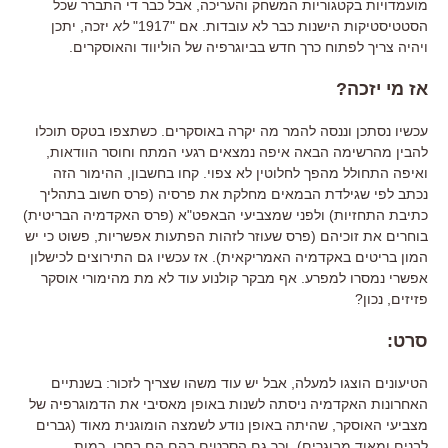
מועמדויות בקטגוריות המשחק והעריכה
,
אבל כבר די התברר שכל
הסטטיסטיקות הישנות כבר לא עובדות
.
אם
"
1917
"
לא
יזכה
,
יתכן
ויהיה צריך לפתוח כרך חדש בביוגרפיה של הוליווד והאוסקרים
.
אז מי יזכה
?
עכשיו נסתכן וננסה להמר מה יקרה באוסקרים
.
כשתצפו בטקס תוכלו
להבין מהרשימה הבאה איפה נמצאים רגעי המתח וחוסר הוודאות
,
ואיפה התחולל מהפך לחלוטין לא צפוי
.
קחו בחשבון
,
ההימור הזה
נכתב לפי שגילדת הבמאים מחלקת את פרסיה
(
פרס חשוב בתהליך
כתיבת התחזיות
)
ולפני שמצביעי הבאפט
"
א
(
פרס האקדמיה הבריטית
)
בוחרים את זוכיהם
(
פרס שעוזר לזהות הפתעות אפשריות
,
פשוט כי יש
המון בריטים באקדמיה האמריקאית
).
אז עכשיו גם התירוצים לכישלון
אפשרי נמסרו למפרע
.
אף מבקר קולנוע עוד לא מת מהימורי אוסקר
פזיזים
,
נכון
?
סרט
:
הטיעונים הוצגו למעלה
,
אבל יש עוד משהו שצריך לזכור
:
בשנתיים
האחרונות האקדמיה ניסתה לשנות באופן מאסיבי את הדמוגרפיה של
מצביעי האוסקר
,
שהיתה באופן נודע לשמצה הומוגנית מאוד
(
גברים
לבנים ומאוד מבוגרים
),
וכך גם הסרטים בהם הם בחרו
.
כמות