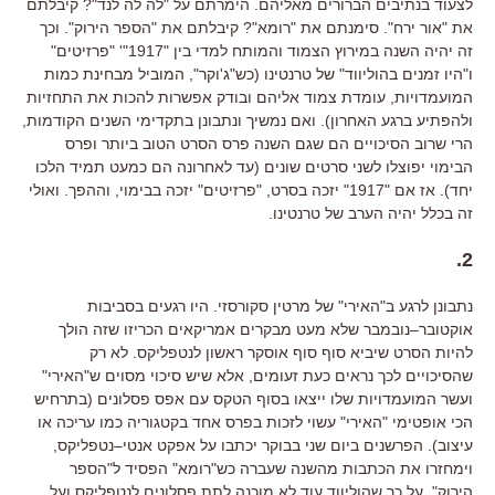
לצעוד בנתיבים הברורים מאליהם
.
הימרתם על
"
לה לה לנד
"?
קיבלתם
את
"
אור ירח
".
סימנתם את
"
רומא
"?
קיבלתם את
"
הספר הירוק
".
וכך
זה יהיה השנה במירוץ הצמוד והמותח למדי בין
"
1917
"' "
פרזיטים
"
ו
"
היו זמנים בהוליווד
"
של טרנטינו
(
כש
"
ג
'
וקר
",
המוביל מבחינת כמות
המועמדויות
,
עומדת צמוד אליהם ובודק אפשרות להכות את התחזיות
ולהפתיע ברגע האחרון
).
ואם נמשיך ונתבונן בתקדימי השנים הקודמות
,
הרי שרוב הסיכויים הם שגם השנה פרס הסרט הטוב ביותר ופרס
הבימוי יפוצלו לשני סרטים שונים
(
עד לאחרונה הם כמעט תמיד הלכו
יחד
).
אז אם
"
1917
"
יזכה בסרט
, "
פרזיטים
"
יזכה בבימוי
,
וההפך
.
ואולי
זה בכלל יהיה הערב של טרנטינו
.
.
2
נתבונן לרגע ב
"
האירי
"
של מרטין סקורסזי
.
היו רגעים בסביבות
אוקטובר
–
נובמבר שלא מעט מבקרים אמריקאים הכריזו שזה הולך
להיות הסרט שיביא סוף סוף אוסקר ראשון לנטפליקס
.
לא רק
שהסיכויים לכך נראים כעת זעומים
,
אלא שיש סיכוי מסוים ש
"
האירי
"
ועשר המועמדויות שלו ייצאו בסוף הטקס עם אפס פסלונים
(
בתרחיש
הכי אופטימי
"
האירי
"
עשוי לזכות בפרס אחד בקטגוריה כמו עריכה או
עיצוב
).
הפרשנים ביום שני בבוקר יכתבו על אפקט אנטי
–
נטפליקס
,
וימחזרו את הכתבות מהשנה שעברה כש
"
רומא
"
הפסיד ל
"
הספר
הירוק
",
על כך שהוליווד עוד לא מוכנה לתת פסלונים לנטפליקס ועל