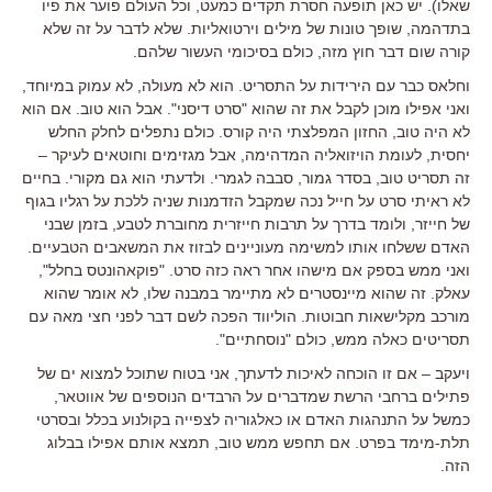
שאלו). יש כאן תופעה חסרת תקדים כמעט, וכל העולם פוער את פיו
בתדהמה, שופך טונות של מילים וירטואליות. שלא לדבר על זה שלא
קורה שום דבר חוץ מזה, כולם בסיכומי העשור שלהם.
וחלאס כבר עם הירידות על התסריט. הוא לא מעולה, לא עמוק במיוחד,
ואני אפילו מוכן לקבל את זה שהוא "סרט דיסני". אבל הוא טוב. אם הוא
לא היה טוב, החזון המפלצתי היה קורס. כולם נתפלים לחלק החלש
יחסית, לעומת הויזואליה המדהימה, אבל מגזימים וחוטאים לעיקר –
זה תסריט טוב, בסדר גמור, סבבה לגמרי. ולדעתי הוא גם מקורי. בחיים
לא ראיתי סרט על חייל נכה שמקבל הזדמנות שניה ללכת על רגליו בגוף
של חייזר, ולומד בדרך על תרבות חייזרית מחוברת לטבע, בזמן שבני
האדם ששלחו אותו למשימה מעוניינים לבזוז את המשאבים הטבעיים.
ואני ממש בספק אם מישהו אחר ראה כזה סרט. "פוקאהונטס בחלל",
עאלק. זה שהוא מיינסטרים לא מתיימר במבנה שלו, לא אומר שהוא
מורכב מקלישאות חבוטות. הוליווד הפכה לשם דבר לפני חצי מאה עם
תסריטים כאלה ממש, כולם "נוסחתיים".
ויעקב – אם זו הוכחה לאיכות לדעתך, אני בטוח שתוכל למצוא ים של
פתילים ברחבי הרשת שמדברים על הרבדים הנוספים של אווטאר,
כמשל על התנהגות האדם או כאלגוריה לצפייה בקולנוע בכלל ובסרטי
תלת-מימד בפרט. אם תחפש ממש טוב, תמצא אותם אפילו בבלוג
הזה.