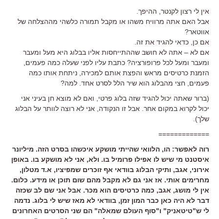
אין לי רצון לקנטר, ההיפך.
אבל האם אתה מרוויח משהו או מקבל תמורה כלשהי מההצלחה של
אווטאר?
אם כן, כדאי להגיד את זה.
אם לא – אתה לא חושב שההתייחסות אליו בבלוג היא מעל ומעבר
ומעבר ומעל לכל פרופורציה? כתבת עליו לפני שעלה כמה פעמים,
הזמנת כרטיסים מראש והפצת אותם למכירה, ניתחת אותו כמה
פעמים, חצי מהבלוג הוא שיר הלל לסרט אחד. למה?
(ברור שאתה יכול להגיד שזה בלוג פרטי, ואם לא מוצא חן בעיני אני
יכול לקרוא במקום אחר. אבל זו הנקודה, אני לא רוצה לוותר על הבלוג
שלך).
=============
רוה לאפשר: הו, הלוואי שהייתי מושקע איכשהו בסרט הזה. מיליונר
איסטנט מי שיש לו אפילו פרומיל בו. ולא, אני לא מושקע בו. באופן
אירוני, אגב, ותיקי הבלוג בוודאי אף זוכרים שמפיציו, א.ד מטלון,
מחרימים אותי. אז אני גם לא מקבל מהם שום תוכן או מידע. כלום.
אין לי מושג, אגב, כמה כרטיסים הוא מכר. אבל אני שם לב שכזה
דבר לא היה כאן כבר המון זמן, בוודאי לא מאז שיש לי בלוג. נדמה
לי ש"טיטאניק" ו"סוף העולם שמאלה" הם שני הסרטים האחרונים