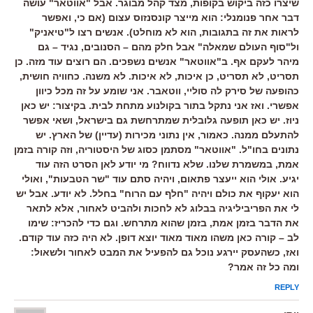
שיצרו כזה ביקוש בקופות, מצד קהל מבוגר. אבל "אווטאר" עושה
דבר אחר פנומנלי: הוא מייצר קונסנזוס עצום (אם כי, ואפשר
לראות את זה בתגובות, הוא לא מוחלט). אנשים רצו ל"טיאניק"
ול"סוף העולם שמאלה" אבל חלק מהם – הסנובים, נגיד – גם
מיהר לעקם אף. ב"אווטאר" אנשים נשפכים. הם רוצים עוד מזה. כן
תסריט, לא תסריט, כן איכות, לא איכות. לא משנה. כחוויה חושית,
כהופעה של סירק לה סוליי, ווטאבר. אני שומע על זה מכל כיוון
אפשרי. ואז אני נתקל בתור בקולנוע מתחת לבית. בקיצור: יש כאן
ניוז. יש כאן תופעה גלובלית שמתרחשת גם בישראל, ושאי אפשר
להתעלם ממנה. כאמור, אין נתוני מכירות (עדיין) של הארץ. יש
נתונים בחו"ל. "אווטאר" מסתמן כסוג של היסטוריה, וזה קורה בזמן
אמת, במשמרת שלנו. שלא נדווח? מי יודע לאן הסרט הזה עוד
יגיע. אולי הוא ייעצר פתאום, ויהיה סתם עוד "שר הטבעות", ואולי
הוא יעקוף את כולם ויהיה "חלף עם הרוח" בחלל. לא יודע. אבל יש
לי את הפריביליגיה בבלוג לא לחכות ולהביט לאחור, אלא לתאר
את הדבר בזמן אמת, בזמן שהוא מתרחש. וגם כדי להכריז: שימו
לב – קורה כאן משהו מאוד מאוד יוצא דופן. לא היה כזה עוד קודם.
ואז, כשהעסק יירגע נוכל גם להפעיל את המבט לאחור ולשאול:
ומה כל זה אמר?
REPLY