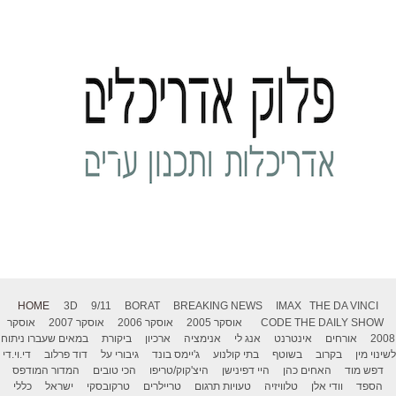
HOME
3D
9/11
BORAT
BREAKING NEWS
IMAX
THE DA VINCI
THE DAILY SHOW
CODE
אוסקר 2005
אוסקר 2006
אוסקר 2007
אוסקר
2008
אורחים
אינטרנט
אנג לי
אנימציה
ארכיון
ביקורת
במאים שעברו ניתוח
לשינוי מין
בקרוב
בשוטף
בתי קולנוע
ג'יימס בונד
גיבורי על
דוד פרלוב
די.וי.די
דפש מוד
האחים כהן
היי דפינישן
היצ'קוק/טריפו
הכי טובים
המדור המודפס
הספד
וודי אלן
טלוויזיה
טעויות תרגום
טריילרים
טרקובסקי
ישראל
כללי