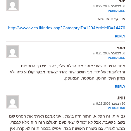
יוסי
30 דצמבר 2009 at 8:22
PERMALINK
עוד קצת אווטאר
http://www.av.co.il/Index.asp?CategoryID=120&ArticleID=14476
REPLY
מוטי
30 דצמבר 2009 at 8:25
PERMALINK
אחד הסיבות שאני אוהב את הבלוג שלך, זה כי יש בך הסחפות
והתלהבות של ילד. אני חושב שזה נהדר שאתה מבקר קולנוע כזה ולא
מהזן השני הרוטן, המקטר, המאופק.
REPLY
JNH
30 דצמבר 2009 at 9:23
PERMALINK
גם אותי זה הפליא, התור הזה ב"גת". אני אמנם ראיתי את הסרט שם
בשבוע שעבר, אבל לא זכור לי שאי פעם האולם הזה היה מלא לגמרי.
ממש לגמרי. גם בשורה ראשונה בצד. אפילו בבכורות זה לא קרה. אין