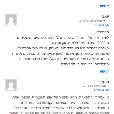
REPLY
יואב
31 דצמבר 2009 at 11:33
PERMALINK
סבסטיאן,
לפי ההגיון שלך, גם ל"רובוטריקים 2", אחד הסרטים המצליחים
ב-2009, היה סיפור נפלא, עמוק ומרגש.
הצלחה כלכלית היא לא מדד סופי לעומק, או לאיכות אסתטית
ואמנותית. באותו אופן, אפשר לטעון שמקדונלד'ס מספקים ארוחת
גורמה עתירה בערכים תזונתיים, רק בגלל שזו רשת המסעדות
המצליחה והרווחית ביותר בעולם.
REPLY
מיקי
1 ינואר 2010 at 17:03
PERMALINK
אוואטר רע לתפארת. מפגן מפואר של אוננות עצמית, שבזמן אחר,
מקום וחברה אחרת – הייתי נוטש את הקולנוע כבר במחציתו.
התסריט אכן גרוע ומעבר לכך שמדובר בסיפור שנתפר בגסות כדי
להיות מסגרת לאספקטים הטכנולוגיים, גם ההיגיון הפנימי בו מעוות,