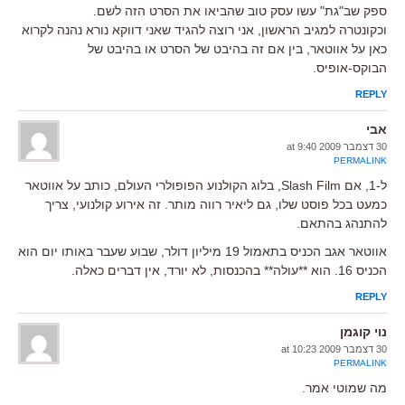
ספק שב"גת" עשו עסק טוב שהביאו את הסרט הזה לשם.
וכקונטרה למגיב הראשון, אני רוצה להגיד שאני דווקא נורא נהנה לקרוא
כאן על אווטאר, בין אם זה בהיבט של הסרט או בהיבט של
הבוקס-אופיס.
REPLY
אבי
30 דצמבר 2009 at 9:40
PERMALINK
ל-1, אם Slash Film, בלוג הקולנוע הפופולרי העולם, כותב על אווטאר
כמעט בכל פוסט שלו, גם ליאיר רווה מותר. זה אירוע קולנועי, צריך
להתנהג בהתאם.
אווטאר אגב הכניס בתאמול 19 מיליון דולר, שבוע שעבר באותו יום הוא
הכניס 16. הוא **עולה** בהכנסות, לא יורד, אין דברים כאלה.
REPLY
נוי קוגמן
30 דצמבר 2009 at 10:23
PERMALINK
מה שמוטי אמר.