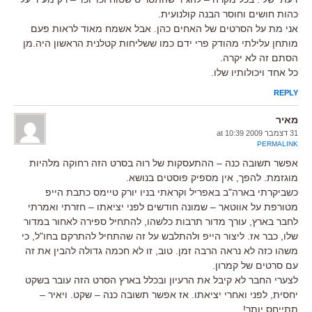
כהות חושים וחוסר הבנה קולנועית.
אני מת על הסרטים של האחים כהן. אבל אשמח מאוד לראות פעם
מותחן עלילתי מהודק פרי ידם כמו ששליחות קטלנית הראשון היה.מן
הסתם זה לא יקרה.
כל אחד ויכולותיו שלו.
REPLY
מאיר
31 דצמבר 2009 at 10:39
PERMALINK
אפשר תשובה כנה – ההתעסקות של רוה בסרט הזה רחוקה מלהיות
מוגזמת. להפך, אין מספיק פוסטים בנושא.
כשביקרתי בארה"ב באפריל וקראתי בניו יורק טיימס כתבת הייפ
מטורפת על אווטאר – שמונה חודשים לפני יציאתו – חזרתי ואמרתי
לחבר בארץ, עורך מדור תרבות כלשהו, להתחיל ספירה לאחור במדור
שלו, כבר אז. ליצור הייפ ולהתלבש על זה שהתחיל להתרקם בחו"ל, כי
משהו כזה לא נראה הרבה זמן. טוב, זו לא חכמה גדולה להבין את זה
עם סרטים של קמרון.
לצערי החבר לא קיבל את הרעיון ובכלל בארץ הסרט הזה עובר בשקט
יחסית, לפני ואחרי יציאתו. אז אפשר תשובה כנה – שקט. ויאיר –
תתייחס יותר!