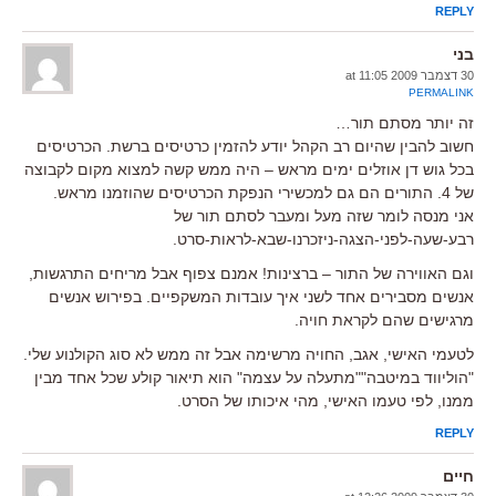
REPLY
בני
30 דצמבר 2009 at 11:05
PERMALINK
זה יותר מסתם תור…
חשוב להבין שהיום רב הקהל יודע להזמין כרטיסים ברשת. הכרטיסים
בכל גוש דן אוזלים ימים מראש – היה ממש קשה למצוא מקום לקבוצה
של 4. התורים הם גם למכשירי הנפקת הכרטיסים שהוזמנו מראש.
אני מנסה לומר שזה מעל ומעבר לסתם תור של
רבע-שעה-לפני-הצגה-ניזכרנו-שבא-לראות-סרט.
וגם האווירה של התור – ברצינות! אמנם צפוף אבל מריחים התרגשות,
אנשים מסבירים אחד לשני איך עובדות המשקפיים. בפירוש אנשים
מרגישים שהם לקראת חויה.
לטעמי האישי, אגב, החויה מרשימה אבל זה ממש לא סוג הקולנוע שלי.
"הוליווד במיטבה""מתעלה על עצמה" הוא תיאור קולע שכל אחד מבין
ממנו, לפי טעמו האישי, מהי איכותו של הסרט.
REPLY
חיים