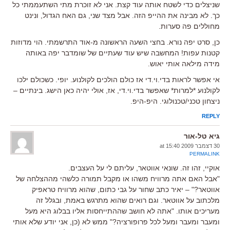
שניצלים כדי לשטח אותה עוד קצת. אני לא זוכרת מתי השתעממתי כל
כך. לא מבינה את ההייפ הזה. אבל מצד שני, גם האח הגדול, ונינט
מחוללים פה סערות.
כן, סרט יפה נורא. בחצי השעה הראשונה מ-אוד התרשמתי. הוי מדוזות
קטנות עפות! המחשבה שיש עוד שעתיים של שומדבר יפה באותה
מידה מילאה אותי יאוש.
אי אפשר לראות בדי.וי.די אז כולם הולכים לקולנוע. יופי. כשכולם ילכו
לקולנוע *למרות* שאפשר בדי.וי.די, אז, אולי יהיה כאן הישג. בינתיים –
ניצחון טכני/טכנולוגי. היפ-היפ.
REPLY
גיא טל-אור
30 דצמבר 2009 at 15:40
PERMALINK
אוקיי, זהו זה. שונאי אווטאר, עליתם לי על העצבים.
"אבל האם אתה מרוויח משהו או מקבל תמורה כלשהי מההצלחה של
אווטאר?" – יאיר כתב שחור על גבי כתום, שהוא מרוויח טראפיק
מלכתוב על אווטאר. וגם רואים שהוא מתרגש באמת, ובגלל זה
מעריכים אותו. "אתה לא חושב שההתייחסות אליו בבלוג היא מעל
ומעבר ומעבר ומעל לכל פרופורציה?" ממש לא (כן, אני יודע שלא אותי