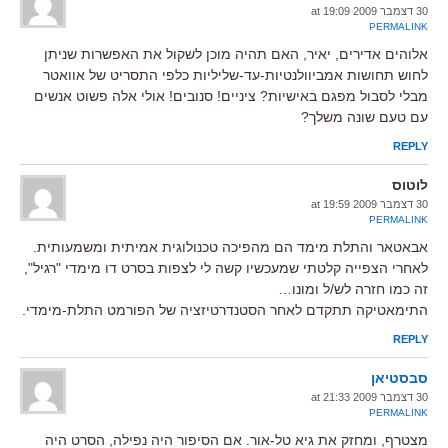
30 דצמבר 2009 at 19:09
PERMALINK
אלוהים אדירים, יאיר, האם תהיה מוכן לשקול את האפשרות שניתן
לחוש תחושות אמביוולנטיות-עד-שליליות כלפי התסריט של אוואטר
מבלי לסבול מפגם באישיות? ציניים! סנובים! אולי אלה פשוט אנשים
עם טעם שונה משלך?
REPLY
לוטוס
30 דצמבר 2009 at 19:59
PERMALINK
אבאטאר והתלת מימד הם מהפיכה טכנולוגית אמיתית ומשמעותית.
לאחרי הצפייה קלטתי שמעכשיו קשה לי לצפות בסרט דו מימדי "רגיל",
זה כמו חזרה לש/ל ומונו…
התימאטיקה תתקדם לאחר הסטנדרטיזציה של הפורמט התלת-מימדי.
REPLY
סבסטיאן
30 דצמבר 2009 at 21:33
PERMALINK
מצטרף, ומחזק את גיא טל-אור. אם הסיפור היה נפילה, הסרט היה