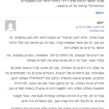
שכבר אפשר לראות סרט דיוידי בתלת מימד עם המשקפיים
המיוחדות? קראתי על זה איפשהו…
REPLY
יעקב
30 דצמבר 2009 at 13:12
PERMALINK
אבל נמרוד, איזה תוכן יש פה? יש תמונה לתור ולא תוכן מהסרט. זה
גם טוב, זה גם אומר שמשהו קורה, אבל זה גם מראה מה אולי הדבר
החסר בדיונים על הסרט הזה.
יש דיונים על הקופות, על התלת מיימד, השוואות, נתונים ומגמות. וזה
בסדר גמור, אבל עדיין לא מרמז שיש פה תסריט מעולה.
עד שלא יהיו דיונים על העלילה, ואני לא מדבר על דיון אחד אלא על
אשכולות, עם פיתוחים של רעיונות, וויכוחים ארוכים רבי משתתפים על
התכנים, אנשים שיצאו מהסרט ויכתבו מה **העלילה** עשתה להם,
ולא רק חווית הצפיה, עד אז (ותקנו אותי אם אני טועה, לא ראיתי
תופעות כאלה) הסרט הזה יתקשה להוכיח שיש לו באמת תסריט טוב.
אבל זה לא יפריע לו להיות הצלחה קופתית מטורפת, ואולי לשבור
שיאים. זה לדעתי לא היה קורה אגב, אם התסריט היה גרוע.
בכל אופן רואים בבירור מחנה של צופים שלא אוהבים את התסריט,