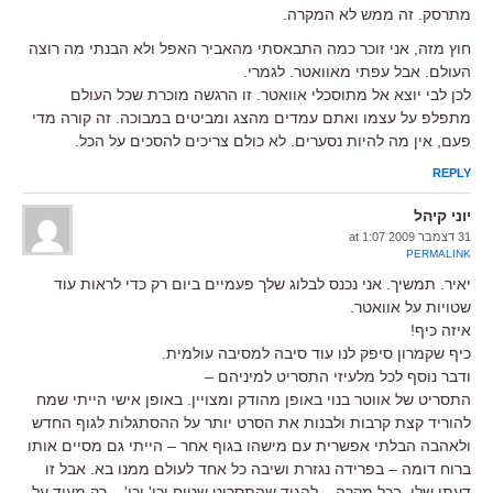
מתרסק. זה ממש לא המקרה.
חוץ מזה, אני זוכר כמה התבאסתי מהאביר האפל ולא הבנתי מה רוצה
העולם. אבל עפתי מאוואטר. לגמרי.
לכן לבי יוצא אל מתוסכלי אוואטר. זו הרגשה מוכרת שכל העולם
מתפלפ על עצמו ואתם עמדים מהצג ומביטים במבוכה. זה קורה מדי
פעם, אין מה להיות נסערים. לא כולם צריכים להסכים על הכל.
REPLY
יוני קיהל
31 דצמבר 2009 at 1:07
PERMALINK
יאיר. תמשיך. אני נכנס לבלוג שלך פעמיים ביום רק כדי לראות עוד
שטויות על אוואטר.
איזה כיף!
כיף שקמרון סיפק לנו עוד סיבה למסיבה עולמית.
ודבר נוסף לכל מלעיזי התסריט למיניהם –
התסריט של אווטר בנוי באופן מהודק ומצויין. באופן אישי הייתי שמח
להוריד קצת קרבות ולבנות את הסרט יותר על ההסתגלות לגוף החדש
ולאהבה הבלתי אפשרית עם מישהו בגוף אחר – הייתי גם מסיים אותו
ברוח דומה – בפרידה נגזרת ושיבה כל אחד לעולם ממנו בא. אבל זו
דעתי שלי. בכל מקרה – להגיד שהתסריט שטוח וכו' וכו' – רק מעיד על