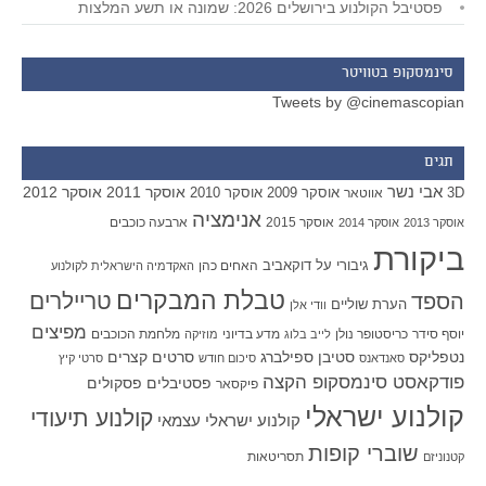
פסטיבל הקולנוע בירושלים 2026: שמונה או תשע המלצות
סינמסקופ בטוויטר
Tweets by @cinemascopian
תגים
אבי נשר
אוסקר 2011
אוסקר 2012
אוסקר 2009
אוסקר 2010
3D
אווטאר
אנימציה
אוסקר 2015
ארבעה כוכבים
אוסקר 2013
אוסקר 2014
ביקורת
גיבורי על
דוקאביב
האחים כהן
האקדמיה הישראלית לקולנוע
טבלת המבקרים
טריילרים
הספד
הערת שוליים
וודי אלן
מפיצים
יוסף סידר
כריסטופר נולן
מדע בדיוני
מלחמת הכוכבים
לייב בלוג
מוזיקה
סטיבן ספילברג
סרטים קצרים
נטפליקס
סאנדאנס
סיכום חודש
סרטי קיץ
פודקאסט סינמסקופ הקצה
פסטיבלים
פסקולים
פיקסאר
קולנוע ישראלי
קולנוע תיעודי
קולנוע ישראלי עצמאי
שוברי קופות
תסריטאות
קטנוניזם