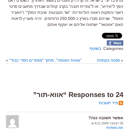
מדע בדיוני. בישראל זה קרה רק פעמיים בעשור האחרון, כשסרט ז'אנר
הפך ל"אירוע", או ל"צפיית חובה" בקרב קהלים שבדרך מתעבים סרטי
ז'אנר והפקות ראווה הוליוודיות: "שר הטבעות: שיבת המלך" ו"האביר
האפל". שניהם מכרו בארץ כ-250,000 כרטיסים. יהיה מעניין לראות
האם "אווטאר" ישתווה אליהם או יעקוף אותם.
Categories:
בשוטף
«
סנטה בקופות
"גאוות האומה", מתוך "ממזרים חסרי כבוד"
»
24 Responses to “אווא-תור”
פיד תגובות
אפשר תשובה כנה?
30 דצמבר 2009 at 8:21
PERMALINK