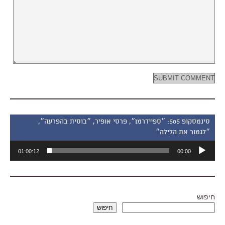
סינמסקופ 505: ״ספיידרמן״, פרסי אופיר, ״בוסית בהפרעה״,
״לגמור את הלילה״
נגן
01:00:12
00:00
אודיו
חיפוש
חיפוש