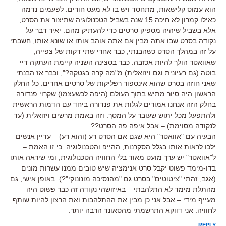
הוא עמוס קלישאות, מתחסד ויש בו לא מעט חורים. לפעמים נדמה
כאילו קמרון לא חיכה 15 שנה בשביל הטכנולוגיה שתיצור את הסרט,
אלא בשביל שיהיה מספיק סרטים כדי להעתיק מהם. יאיר דבר על
נקודה בסרט שבו אתה מבין אם אתה אוהב אותו או שונא אותו, חשבתי
על זה במהלך הסרט כשהבנתי, כבר אחרי שתי דקות של צפייה,
שאוואטר הולך להיות אכזבה. כבר בסצינה השניה קיימת העתקה דיי
בוטה (גם רעיונית וגם ויזואלית) מ"מה קרה בגטקה?", וכבר אז הבנתי
שאני חוזה בסרט שהוא אינספור רפליקות של סרטים אחרים. כל החלק
הראשון היה סיור מתיש בתוך העולם (היפה לכשעצמו) שקרוי פנדורה.
בחלק הזה אנחנו אמורים לגלות את פנדורה ביחד עם הדמות הראשית
ולהתפעל מכל יתוש שעובר על המסך. וזה באמת מרשים ויזואלית (עד
לנקודה מסוימת) – אבל איפה פה הסרט??
הבעיה עם "אוואטר" היא שגם אם הסרט רע (והוא רע) – עדיין אנשים
ילכו לראות אותו בגלל הסקרנות, ההייפ והטכנולוגיה. כי זו האמת –
ל"אוואטר" יש ערך מועט מאוד בלי החוויה הטכנולוגית, ומי שיראה אותו
בדו-מימד פשוט יקבל סרט אנימציה שיש טובים ממנו עשרות מונים
(אגב, זהתי "ציטוטים" בסרט גם "מהנסיכה מונונוקי"?). באופן אישי, גם
מהתלת מימד לא התלהבתי – באיזושהי נקודה זה כבר פשוט היה
מעייף מידי – אבל אני כן מבין את ההתלהבות ואת הרצון להיות שותף
לחוויה. אני דווקא התרשמתי מהסאונד הרבה יותר.
REPLY