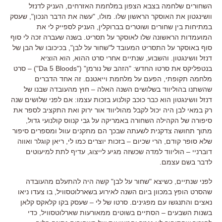
השחורים שלחמה בצבא הצפון במלחמת האזרחים
,
העניק לדנזל
וושינגטון את האוסקר הראשון שלו
.
מולו
, "
עשה את הדבר הנכון
",
שעסק
במתיחות בין שחורים ושוטרים בברוקלין
,
העניק לספייק לי את
המועמדות הראשונה שלו לאוסקר על תסריט
.
בשנה שעברה זכה לי סוף
סוף באוסקר על התסריט המעובד ל
"
שחור על לבן
",
בכיכובו של הבן של
דנזל וושינגטון
.
והשבוע
,
שנתיים אחרי סרט ההוא
,
הוא הוציא
בנטפליקס את סרטו החדש
: "
הזהב של נורמן
" ("Da 5 Bloods") –
סרט
מלחמה תקופתי
,
הפעם על מלחמת וייאטנם
.
זה אחד הדברים
שהשתנו בהוליווד בשלושים השנה האלה
–
חוץ מהעובדה שבנו של
דנזל וושינגטון הוא כבר כוכב קולנוע בזכות עצמו
:
אם לפני שלושים שנה
רק במאי לבן היה יכול לקבל מהוליווד אור ירוק ואת התקציב לספר את
סיפורה של הקהילה השחורה באמריקה על גבי קנווס קולנועי גדול
,
מתוך תחושה צדקנית לשעתה שבכך הם מתקנים עוול ומספרים סיפור
שלא סופר קודם
,
הרי שכיום
–
בזכות יוצרים כמו לי
,
ריאן קוגלר ואווה
דוברניי
–
הוליווד למדה שכשזה מגיע לייצוג
,
עדיף לתת למיעוטים
לדבר בשם עצמם
.
לפני שנתיים
,
כשיצא
"
שחור על לבן
"
קשה היה להתעלם מהעובדה
שהסרט הופץ במכוון ביום השנה לאירוע בשארלוטסוויל
,
בו צעדו ניאו
נאצים והתנגשו עם מפגינים
.
סרטו של לי
–
שעסק בקו קלאקס קלאן
בשנות השבעים
–
הסתיים בשוטים ממאורעות שארלוטסוויל
,
כדי