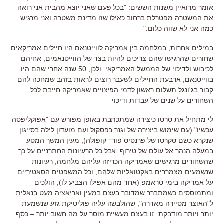
אומר מרואיין משנות הששים
: "
בכל פעם שאני יוצא מהבית אני רואה
את המשטרה מפטרלת ברחוב כאילו שזו מדינת משטרה ואני מרגיש
כמה אני לא שווה כלום
."
במילים אחרות
,
במלחמה בין אמריקה לווייטנאם היו חיילים אמריקאים
שחורים שהרגישו שהם צריכים להיות בצד של הווייטנאמים
,
אחיהם
לכיבוש ולדיכוי של הממשל האמריקאי
.
ולכן
, 50
שנה אחרי שהם היו
בווייטנאם
,
ארבעת החיילים לשעבר רוצים לראות בזהב שמחכה להם
קבור בג
'
ונגל תשלום ראשון לדמי הפיצויים שאמריקה חייבת לכל
השחורים על שנים של עבדות ודיכוי
.
לי מתחיל את סרטו כיצירה שמתכתבת באופן מפורש עם
"
אפוקליפסה
עכשיו
" (עם שימוש ביצירה של וגנר בפסקול ועם מועדון לילה בסייגון
שנקרא כשם סקרטו של פרנסיס פורד קופולה),
מעין המשך המסע
במעלה הנהר אל עולם של טירוף
.
אבל כל הרעיונות החתרניים על כך
שהשחורים מרגישים שאמריקה הכריזה עליהם מלחמה
,
רעיונות
שנשמעים מצמררים באקטואליות שלהם
,
וכל המשפטים הסאטיריים
על אמריקה בימי טראמפ
(
אחד מהם אפילו הצביע לו
),
הולכים
ומתמוססים כשמתברר שמדובר בעצם במעין ואריאציה מעט בנאלית
ל
"
האוצר מסיירה מאדרה
", שהולבשה עליה פוליטיקת גזע שנשמעת
יותר ויותר מודבקת.
זו בעצם מעשיית מוסר על מה חשוב יותר
–
כסף