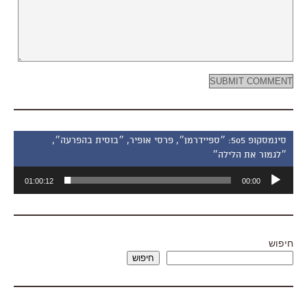
סינמסקופ 505: ״ספיידרמן״, פרסי אופיר, ״בוסית בהפרעה״,
״לגמור את הלילה״
נגן
01:00:12
00:00
אודיו
חיפוש
חיפוש