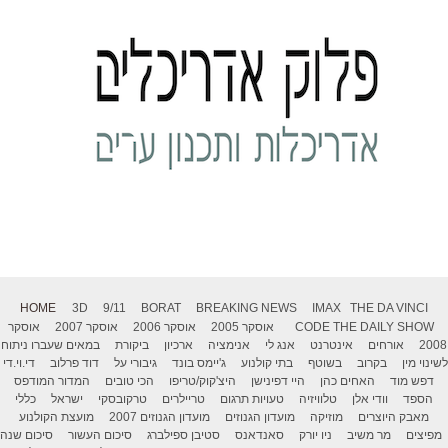
HOME
3D
9/11
BORAT
BREAKING NEWS
IMAX
THE DA VINCI
THE DAILY SHOW
CODE
אוסקר 2005
אוסקר 2006
אוסקר 2007
אוסקר
2008
אורחים
אינטרנט
אנג לי
אנימציה
ארכיון
ביקורת
במאים שעברו ניתוח
לשינוי מין
בקרוב
בשוטף
בתי קולנוע
ג'יימס בונד
גיבורי על
דוד פרלוב
די.וי.די
דפש מוד
האחים כהן
היי דפינישן
היצ'קוק/טריפו
הכי טובים
המדור המודפס
הספד
וודי אלן
טלוויזיה
טעויות תרגום
טריילרים
טרקובסקי
ישראל
כללי
מאבק היוצרים
מוזיקה
מועדון הגנוזים
מועדון הגנוזים 2007
מועצת הקולנוע
מפיצים
מר משיב
ניו יורק
סאנדאנס
סטיבן ספילברג
סיכום העשור
סיכום שנה