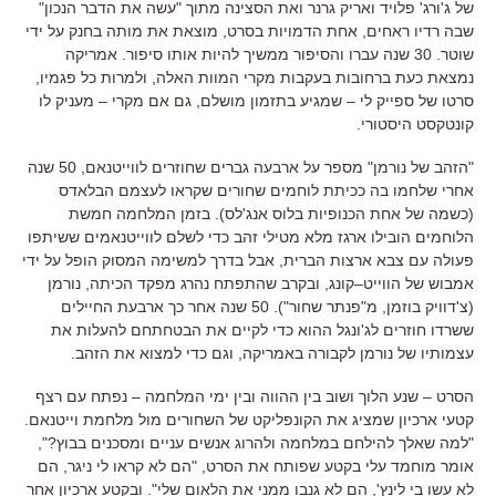
של ג
'
ורג
'
פלויד ואריק גרנר ואת הסצינה מתוך
"
עשה את הדבר הנכון
"
שבה רדיו ראחים
,
אחת הדמויות בסרט
,
מוצאת את מותה בחנק על ידי
שוטר
. 30
שנה עברו והסיפור ממשיך להיות אותו סיפור
.
אמריקה
נמצאת כעת ברחובות בעקבות מקרי המוות האלה
,
ולמרות כל פגמיו
,
סרטו של ספייק לי
–
שמגיע בתזמון מושלם
,
גם אם מקרי
–
מעניק לו
קונטקסט היסטורי
.
"
הזהב של נורמן
"
מספר על ארבעה גברים שחוזרים לווייטנאם
, 50
שנה
אחרי שלחמו בה ככיתת לוחמים שחורים שקראו לעצמם הבלאדס
(
כשמה של אחת הכנופיות בלוס אנג
'
לס
).
בזמן המלחמה חמשת
הלוחמים הובילו ארגז מלא מטילי זהב כדי לשלם לווייטנאמים ששיתפו
פעולה עם צבא ארצות הברית
,
אבל בדרך למשימה המסוק הופל על ידי
אמבוש של הווייט
–
קונג
,
ובקרב שהתפתח נהרג מפקד הכיתה
,
נורמן
(
צ
'
דוויק בוזמן
,
מ
"
פנתר שחור
"). 50
שנה אחר כך ארבעת החיילים
ששרדו חוזרים לג
'
ונגל ההוא כדי לקיים את הבטחתחם להעלות את
עצמותיו של נורמן לקבורה באמריקה
,
וגם כדי למצוא את הזהב
.
הסרט
–
שנע הלוך ושוב בין ההווה ובין ימי המלחמה
–
נפתח עם רצף
קטעי ארכיון שמציג את הקונפליקט של השחורים מול מלחמת וייטנאם
.
"
למה שאלך להילחם במלחמה ולהרוג אנשים עניים ומסכנים בבוץ
?",
אומר מוחמד עלי בקטע שפותח את הסרט
, "
הם לא קראו לי ניגר
,
הם
לא עשו בי לינץ
',
הם לא גנבו ממני את הלאום שלי
".
ובקטע ארכיון אחר