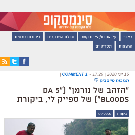
ראשי
על אודות/יצירת קשר
טבלת המבקרים
ביקורות סרטים
הרצאות
תסריט.ים
15 יוני 2020 | 17:29
~
1 COMMENT
|
תגובות פייסבוק
"הזהב של נורמן" ("Da 5
Bloods") של ספייק לי, ביקורת
ביקורת
נטפליקס