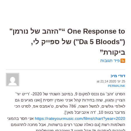
One Response to “"הזהב של נורמן"
("Da 5 Bloods") של ספייק לי,
ביקורת”
פיד תגובות
דודי מיכ
25 יוני 2020 at 21:14
PERMALINK
הסרט 'זהב' גם נכנס למקום 9, במיטב השנתי של 2020- 'רייט יור'
הצויין ומגוון, שזה בחירות קהל אניני ואמין יחסית [ואנו מגיעים גם
לאלפי גולשים, למשל השנה, 786 גולשים, ט'אמבס אפ, לסרט הכי
מדובר בטופ 10, 'דה אינביזבל מאן'].
https://rateyourmusic.com/films/chart?year=2020
אני חסר בהמוני
השלמות רשת [גם כאלה שכבר רצים ברשתות, אבל מחכה לתרגומם
לעברית לאתרים פ] אבל מציין 3 שאהבתי מנטפליקס-