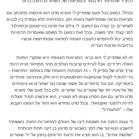
להזכיר שהסיפור לא נגמר והמציאות של השחורים נתונה בלופ
.
ובכלל
,
כמעט בכל פעם שספייק לי מוציא סרט הוא איכשהו מתכתב עם
מציאות נוראה שמתרחשת באותו זמן
,
במתיחות הלא נגמרת בין לבנים
לשחורים
.
כך קורה גם הפעם
:
לי צילם את סרטו בווייטנאם ובתאילנד
לפני קצת יותר משנה
,
ובכל זאת כמעט כל משפט שאומרות הדמויות
בסרט יכול להתפרש כתגובה זועמת למחאה שמתרחשת עכשיו
ברחובות ארצות הברית
.
זה לא שספייק לי הוא נביא
.
המציאות העגומה היא שמקרי המוות
האלה תדירים
,
אבל לעיתים קרובות נעלמים מהר ממחזור הניוז היומי
.
צריך סרט של ספייק לי
–
ות הנוכחות הזועמת שלו באולפני החדשות
–
כדי להזכיר לקהל שהגזענות הסיסטמטית היא חלק אינהרנטי מהחיים
באמריקה
,
עם עוד סיפורים על פשעי שנאה נגד שחורים או עימותים
של אלימות יתר של שוטרים נגד שחורים
.
ולכן בכל פעם שלי מוציא
סרט חדש, גם אם הסרט עצמו לא מצטיין, הוא איכשהו תמיד מצליח
להיות רלוונטי ואקטואלי
,
ובכל סרט מחדש הוא חוזר על המוטו הקבוע
שלו
– "
תתעוררו
!".
לי עצמו הפנה את תשומת ליבו של העולם למחזוריות הזאת
,
כששחרר
לחשבון הטוויטר שלו לפני כשבועיים סרטון בן דקה תחת הכותרת
"
שלושה אחים
",
בו הוא מציג את תיעוד הריגתם בחנק על ידי שוטרים