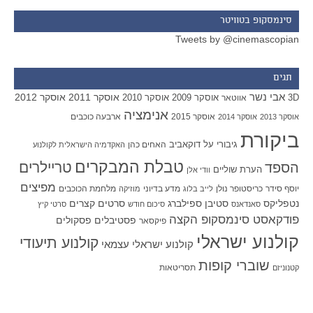
סינמסקופ בטוויטר
Tweets by @cinemascopian
תגים
אבי נשר
אוסקר 2011
אוסקר 2012
אוסקר 2009
אוסקר 2010
3D
אווטאר
אנימציה
אוסקר 2015
ארבעה כוכבים
אוסקר 2013
אוסקר 2014
ביקורת
גיבורי על
דוקאביב
האחים כהן
האקדמיה הישראלית לקולנוע
טבלת המבקרים
טריילרים
הספד
הערת שוליים
וודי אלן
מפיצים
יוסף סידר
כריסטופר נולן
מדע בדיוני
מלחמת הכוכבים
לייב בלוג
מוזיקה
סטיבן ספילברג
סרטים קצרים
נטפליקס
סאנדאנס
סיכום חודש
סרטי קיץ
פודקאסט סינמסקופ הקצה
פסטיבלים
פסקולים
פיקסאר
קולנוע ישראלי
קולנוע תיעודי
קולנוע ישראלי עצמאי
שוברי קופות
תסריטאות
קטנוניזם