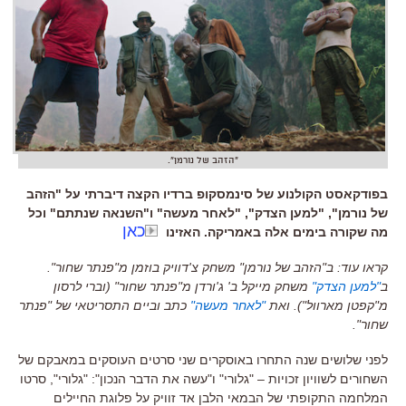
"הזהב של נורמן".
בפודקאסט הקולנוע של סינמסקופ ברדיו הקצה דיברתי על "הזהב
של נורמן", "למען הצדק", "לאחר מעשה" ו"השנאה שנתתם" וכל
כאן
מה שקורה בימים אלה באמריקה. האזינו
קראו עוד: ב"הזהב של נורמן" משחק צ'דוויק בוזמן מ"פנתר שחור".
ב
"למען הצדק"
משחק מייקל ב' ג'ורדן מ"פנתר שחור" (וברי לרסון
מ"קפטן מארוול"). ואת
"לאחר מעשה"
כתב וביים התסריטאי של "פנתר
שחור".
לפני שלושים שנה התחרו באוסקרים שני סרטים העוסקים במאבקם של
השחורים לשוויון זכויות –
"
גלורי
"
ו
"
עשה את הדבר הנכון
": "
גלורי
",
סרטו
המלחמה התקופתי של הבמאי הלבן אד זוויק על פלוגת החיילים