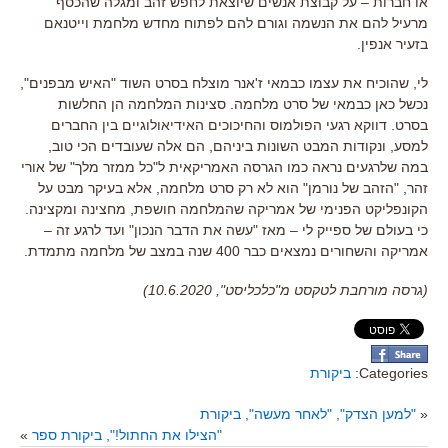
או חברות
–
על קבוצת אנשים שיוצאת לחפש זהב ומגלה שהכסף
מרעיל להם את הנשמה וגורם להם לפתוח מחדש מלחמת וייטנאם
בזעיר אנפין
.
לי
,
שהוכיח את עצמו כבמאי ז
'
אנר מוצלח בסרט השוד
"
האיש מבפנים
",
נכשל כאן כבמאי של סרט מלחמה
.
סצינות המלחמה הן החלשות
בסרט
.
דווקא רגעי הפולמוס והחיכוכים האידיאולוגיים בין החברים
למסע
,
ונקודות המבט השונות ביניהם
,
הם אלה שעובדים הכי טוב
,
במה שלרגעים נראה כמו הגרסה האמריקאית ל
"
כל ממזר מלך
"
של אורי
זהר, "הזהב של נורמן" הוא
לא רק סרט מלחמה
,
אלא בעיקר מבט על
הקונפליקט הפנימי של אמריקה שהמלחמה חושפת, מחצינה ומקצינה
.
כי בעולם של ספייק לי
–
מאז
"
עשה את הדבר הנכון
"
ועד לרגע זה
–
אמריקה והשחורים נמצאים כבר
400
שנה במצב של מלחמה מתמדת
.
(גרסה מורחבת לטקסט מ"כלכליסט", 10.6.2020)
Categories:
ביקורת
«
"למען הצדק", "לאחר מעשה", ביקורת
"הצילו את החתול!", ביקורת ספר
»