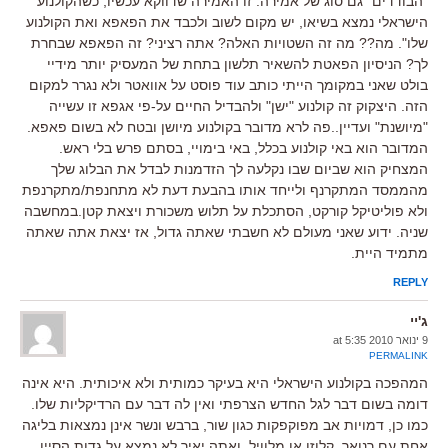
“הבודדים” גם סוג של אמירה. זו האמירה שדווקא עכשיו, כשהקולנוע
הישראלי נמצא בשיאו, יש מקום לשוב ולכבד את הפאפא ואת הקולנוע
שלו". מה?? מה זה השטויות האלה? אתה רציני? זה הפאפא שבחרת
לך? הניסיון הפאטת להשאיר תלשון בתחת של המעסיק יותר מידיי
בולט שאני במקומך הייתי כותב עוד פוסט על אוואטר ולא נגרר למקום
הזה. היצקוק זה קולנוע "ישן" ולהבדיל החיים על-פי אגפא זו עשייה
"מיושנת" ועדיין..פה לרא מדובר בקולנוע מיושן ובטח לא בשום פאפא.
המדובר הוא באי קולנוע בכלל, באי בימויי, בסתם פרש בלי ראש.
המצחיק הוא שביום שבו נקלעה לך הזדמנות לבדל את הבלוג שלך
מהממסד המתקרנף ולייחד אותו בהבעת דעת לא מתחנפת/מתקרנפת
ולא פוליטיקל קורקט, הסתכלת על תלוש משכורת ויצאת קטן.במחשבה
שניה. ידוע שאני מעולם לא חשבתי שאתה גדול, אז יצאת אתה שאתה
מתמיד היית.
REPLY
ג'יי
9 ינואר 2010 at 5:35
PERMALINK
המהפכה בקולנוע הישראלי היא בעיקר כמותית ולא איכותית. היא אינה
דומה בשום דבר לגל החדש הצרפתי ואין לה דבר עם הרדיקליות שלו.
כמו כן, דמויות אב מפוקפקות כגון שור, ברבש ונשר אינן נמצאות בליגה
אחת עם רנואר, קלוזו או מלוויל. ואתה יאיר לא נמצא על גדות הסיין