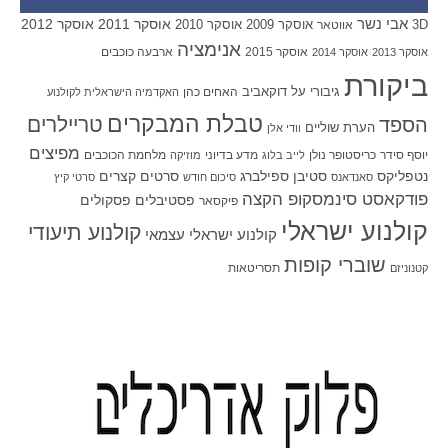
אבי נשר
אוסקר 2011
אוסקר 2012
אוסקר 2009
אוסקר 2010
3D
אווטאר
אנימציה
אוסקר 2015
ארבעה כוכבים
אוסקר 2013
אוסקר 2014
ביקורת
גיבורי על
דוקאביב
האחים כהן
האקדמיה הישראלית לקולנוע
טבלת המבקרים
טריילרים
הספד
הערת שוליים
וודי אלן
מפיצים
יוסף סידר
כריסטופר נולן
מדע בדיוני
מלחמת הכוכבים
לייב בלוג
מוזיקה
סטיבן ספילברג
סרטים קצרים
נטפליקס
סאנדאנס
סיכום חודש
סרטי קיץ
פודקאסט סינמסקופ הקצה
פסטיבלים
פסקולים
פיקסאר
קולנוע ישראלי
קולנוע תיעודי
קולנוע ישראלי עצמאי
שוברי קופות
תסריטאות
קטנוניזם