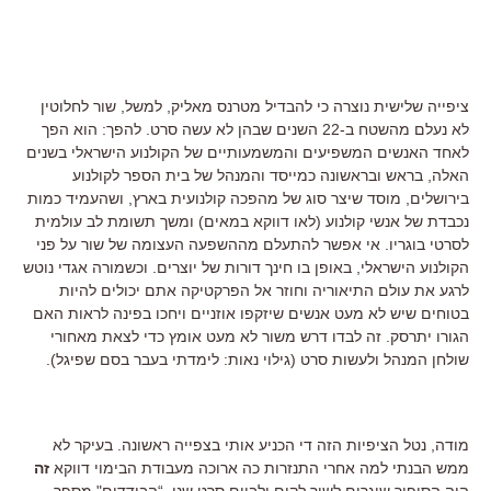
ציפייה שלישית נוצרה כי להבדיל מטרנס מאליק, למשל, שור לחלוטין
לא נעלם מהשטח ב-22 השנים שבהן לא עשה סרט. להפך: הוא הפך
לאחד האנשים המשפיעים והמשמעותיים של הקולנוע הישראלי בשנים
האלה, בראש ובראשונה כמייסד והמנהל של בית הספר לקולנוע
בירושלים, מוסד שיצר סוג של מהפכה קולנועית בארץ, ושהעמיד כמות
נכבדת של אנשי קולנוע (לאו דווקא במאים) ומשך תשומת לב עולמית
לסרטי בוגריו. אי אפשר להתעלם מההשפעה העצומה של שור על פני
הקולנוע הישראלי, באופן בו חינך דורות של יוצרים. וכשמורה אגדי נוטש
לרגע את עולם התיאוריה וחוזר אל הפרקטיקה אתם יכולים להיות
בטוחים שיש לא מעט אנשים שיזקפו אוזניים ויחכו בפינה לראות האם
הגורו יתרסק. זה לבדו דרש משור לא מעט אומץ כדי לצאת מאחורי
שולחן המנהל ולעשות סרט (גילוי נאות: לימדתי בעבר בסם שפיגל).
מודה, נטל הציפיות הזה די הכניע אותי בצפייה ראשונה. בעיקר לא
ממש הבנתי למה אחרי התנזרות כה ארוכה מעבודת הבימוי דווקא
זה
היה הסיפור שיגרום לשור לקום ולביים סרט שני. “הבודדים" מספר