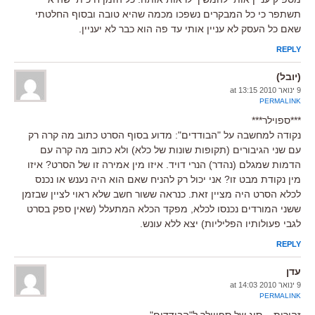
תשתפר כי כל המבקרים נשפכו מכמה שהיא טובה ובסוף החלטתי
שאם כל העסק לא עניין אותי עד פה הוא כבר לא יעניין.
REPLY
(יובל)
9 ינואר 2010 at 13:15
PERMALINK
***ספוילר***
נקודה למחשבה על "הבודדים": מדוע בסוף הסרט כתוב מה קרה רק
עם שני הגיבורים (תקופות שונות של כלא) ולא כתוב מה קרה עם
הדמות שמגלם (נהדר) הנרי דויד. איזו מין אמירה זו של הסרט? איזו
מין נקודת מבט זו? אני יכול רק להניח שאם הוא היה נענש או נכנס
לכלא הסרט היה מציין זאת. כנראה ששור חשב שלא ראוי לציין שבזמן
ששני המורדים נכנסו לכלא, מפקד הכלא המתעלל (שאין ספק בסרט
לגבי פעולותיו הפליליות) יצא ללא עונש.
REPLY
עדן
9 ינואר 2010 at 14:03
PERMALINK
זהירות – סוג של ספויילר ל"הבודדים".