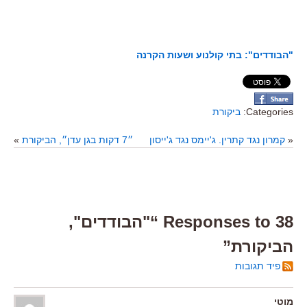
"הבודדים": בתי קולנוע ושעות הקרנה
Categories:
ביקורת
«
קמרון נגד קתרין. ג'יימס נגד ג'ייסון
״7 דקות בגן עדן״, הביקורת
»
38 Responses to “"הבודדים",
הביקורת”
פיד תגובות
מוטי