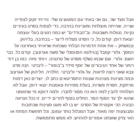
אבל מצד שני, גם אני באתי עם המטענים שלי. והייתי זקוק לצפייה
שנייה, שהיתה מוצלחת ומעניינת בהרבה, כדי לצפות בסרט בעיניים
נקיות. נטולות חשבונות. וב"הבודדים" יש כמה רגעים בעלי עוצמה
יוצאת דופן. קודם כל, כי הסרט מצליח לייצר – בכתיבה, בליהוק
ובמשחק – את אחת הדמויות הבלתי נשכחות שראיתי באחרונה על
המסך: גלורי קמבל (בגילומו הפנומנלי של סשה אגרונוב). קודם כל, כבר
השם: גלורי. שם שכמו נשלף מסרט של טרנטינו. ויותר מזה: כמו בן דוד
רוחני של אחד הגיבורים של יוסף סידר ב"בופור" – ליברטי. הנה סרט
צבא שאני רוצה לראות, על גלורי וליברטי. הללויה. הליהוק של אגרונוב
וכמה סצינות מצוינות שצוות התסריטאים כתב לו, יוצרים כאן דמות
מרתקת, חסרת פשרות, בעלת מסירות ונאמנות יוצאי דופן. אבל לא
הצלחתי להבין למה הוא כה מסור לחברו. ולמה דווקא מי שהאמנו
שהוא ילך עד הסוף המר, החליט בסוף להרים ידיים. זו ככל הנראה
הבעיה הכי אקוטית של הסרט: יש בו לא מעט סצינות שכתובות
ומבוצעות יפה מאוד, אבל המכלול נותר עמום, וכל תחושת המתח או
האי צדק שאנחנו אמורים להרגיש, לא ממש מתממשת.