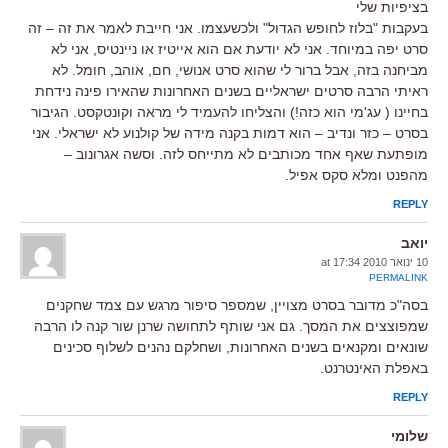
בציפיות שלי
בעקבות "בלוז לחופש הגדול" ולכשעצמו. אני חייבת לאמר את זה – זה
סרט יפה במיוחד. אני לא יודעת אם הוא אייטיז או ניינטיס, אני לא
מביחנה בזה, אבל ברור לי שהוא סרט אנושי, חם, אוהב, חומל. לא
ראיתי הרבה סרטים ישראליים בשנים האחרונות שהאירו פינה נידחת
בחיינו ( עג'מי הוא כזה!) והצליחו להעמיד לי מראה וקונטקסט. הגיבור
בסרט – כזר ונדיב – הוא דמות בקנה מידה של קולנוע לא ישראלי. אני
מופתעת שאף אחד מכותבים לא מתייחס לזה. וסשה אגרונוב –
מהפנט ומלא סקס אפיל.
REPLY
יואב
10 ינואר 2010 at 17:34
PERMALINK
בסה"כ מדובר בסרט מצויין, שמספר סיפור מרגש עם צמד שחקנים
שמפוצצים את המסך. גם אני שותף לתחושה שרנן שור קנה לו הרבה
שונאים ומקנאים בשנים האחרונות, ושחלקם נהנים לשלוף סכינים
באפלת האינטרנט.
REPLY
שלומי