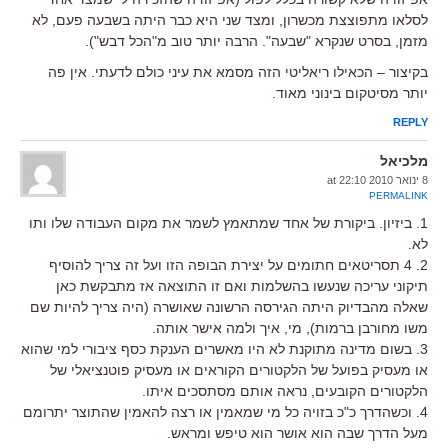
לסלאו מתפוצצת מכשרון, ומצד שני היא כבר היתה בשבעה פעם, לא
מזמן, בסרט שנקרא "שבעה". הרבה יותר טוב מ"הכל דבש").
בקיצור – הכאילו ריאליטי הזה מסמא את עיני כולם לדעתי. אין פה
יותר מסיטקום בינוני מאוד.
REPLY
מלכיאל
8 ינואר 2010 at 22:10
PERMALINK
1. ביזיון. ביקורת של אחד שמתאמץ לשמר את מקום העבודה שלו ותו
לא.
2. 4 תסריטאים חתומים על יצירת הבופה הזו ועל זה צריך להוסיף
תיקוני עריכה שנעשו בהשלמות ואם זו התוצאה אז מתבקשת כאן
שאלה מהבדיוק היתה הגירסה הרשונה שאושרה (היה צריך להיות שם
משו מחורבן ברמות), מי, איך ולמה אישר אותה.
3. בשום מדינה מתוקנת לא היו מאשרים הענקת כסף ציבורי למי שהוא
או מעסיק בפועל של הלקטורים הקוראים או מעסיק פוטנציאלי של
הלקטורים הקובעים, נראה אותם מסתסכים איתו.
4. וכשהדרך כ"כ בזויה כל מי שמאמין או רצה להאמין שהתוצר יתרומם
מעל הדרך שבה הוא אושר הוא טיפש ומראש.