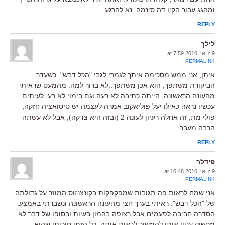
ומהגג עבור הקיו דה סינמה. נא להרגע.
REPLY
לילך
9 ינואר 2010 at 7:59
PERMALINK
איתן, אני ממש מסכימה איתך לגמרי לגבי "הכל דבש". כשעדר
הביקורת משתפך, הוא אכן משתפך..לא ברור למה. מהמעט שראיתי
מהעונה הראשונה, הייתה כתיבה לא רעה וגם בימוי לא רע, לעיתים.
עכשיו נראה כאילו יעל פוליאקוב אמרה לעצמה יש סיטואציה חזקה,
פולי מת, זה אחלה רעיון לעונה 2 (ובזה היא צדקה), אבל לא עשתה
הרבה מעבר.
REPLY
פידלר
9 ינואר 2010 at 10:48
PERMALINK
אני שמח לראות פה תגובות שמפקפקות בקונצנזוס המוזר על גדולתה
של "הכל דבש". ראיתי בערך חצי מהעונה הראשונה ונשברתי באמצע.
הסדרה חביבה לפעמים אבל רצופה בהמון בעיות ובסופו של דבר לא
מספיק עניין אותי להמשיך לראות אותה. כל הזמן חיכיתי שהיא