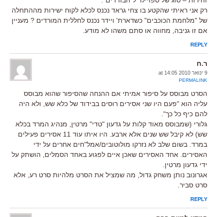
רק אני ראיתי שהקטע בו צחי גראד נכנס לכלא לקוח ישירות מההתחלה
של "מלחמת הכוכבים" כשדארת' ויידר נכנס לחללית המורדים ? מעניין
אם זו גניבה, מחווה או סתם משהו לא מודע.
REPLY
ר.ח
9 ינואר 2010 at 14:05
PERMALINK
הסרט מבוסס על סיפור אמיתי אם ההנחה שהסיפור שהוא מבוסס
עליה הוא "פעם היו שני אסירים רוסים בבידוד של כלא שש, ולא היה
להם כיף כל כך".
גלורי (שמבוסס מאוד קלות על גדעון "טדי" מרטין, מנהיג המרד בכלא
שש) לא קיבל שש שנים אלא ארבע. היו איתו עוד 11 אסירים פעילים
במרד. בשום שלב לא נזרקו מולוטובים/אמל"חים אחרים על ידי
האסירים. אחד האסירים שאכן איים לפגוע באחד הסמלים, הושתק על
ידי גדעון מרטין.
אגרונוב נותן משחק גדול, מה שמציל את הסרט מלהיות סרט רע, אלא
סרט סביר.
REPLY