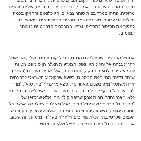
סיפור המבוסס על סיפור אמיתי, בו שני חיילים בודדים, עולים חדשים
מרוסיה, פתחו במרד בבית סוהר צבאי בו היו כלואים והחזיקו בכמה
חיילים בני ערובה. שור גייס כמה מבכירי התסריטאים בישראל כדי
להפוך את הסיפור לתסריט, ועדיין המהלכים הדרמטיים בו נותרו
עמומים.
אתחיל מהבעיות שהיו לי עם הסרט, כדי לנקות אותם מעליי, ואז אוכל
להגיע בנחת אל יתרונותיו. ואולי המגרעות האלה הן סימפטומטיות
לסוג עשייה קולנועית ותיקה, סטנדרטית, אולי אפילו מיושנת (בעיניי)
ש"הבודדים" מחזיר אל המסכים, בשעה שהקולנוע הישראלי כבר נהיה
זריז ומשוכלל מזה בשנים האחרונות. כשאומרים לי "בית כלא", “מרד"
ו"בני ערובה" בתקציר של סרט, יש לי מיד ז'אנר בראש. ז'אנר סרטי בתי
כלא. ז'אנר נהדר. חבית אבק שריפה קולנועית. אלא שבסופו של
"הבודדים" הרגשתי שהפתיל הוצת, אבל רגע לפני שהלהבה הגיעה אל
החבית עצמה, מישהו כיבה אותה והמתח מעולם לא נפרק. הקתרזיס
העצום שסרטי בתי הכלא מוליכים אליו לא בא לידי מימוש. וזה איכזב
אותי. “הבודדים" היה בעיניי פוטנציאל שלא התממש.