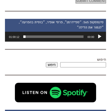
סינמסקופ 505: ״ספיידרמן״, פרסי אופיר, ״בוסית בהפרעה״,
״לגמור את הלילה״
נגן
01:00:12
00:00
אודיו
חיפוש
חיפוש