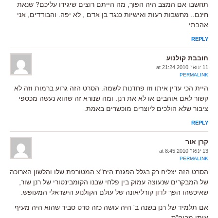
תחשבו אם המצב היה הפוך, מה הייתם רוצים שיגידו עליכם? שנאת
חינם.. מחשבות רעות ואישיות כנגד בן אדם , לא יפה. והבודדים, אני
אהבתי.
REPLY
חובבת קולנוע
11 ינואר 2010 at 21:24
PERMALINK
היית הכי עדין איתו וזו פחדנות לשמה. הסרט הזה גרוע ברמות וזה לא
קשור לאם אוהבים או לא את רנן. ומה שנורא זה שהוא נעשה מכספי
ציבור שלא הולכים ליוצרים מוכשרים באמת.
REPLY
קרן אור
13 ינואר 2010 at 8:45
PERMALINK
הסרט הזה יצליח רק בגלל הפגזת היח"צ המטורפת שלו והלשון הארוכה
של המבקרים שנעוצה עמוק בין פלחי שבנו הקומבינטורי של רנן שור,
שאיכשהו הפך לדון קורליאונה של עולם הקולנוע הישראלי המעופש.
אם תלמיד של רנן בשנה ב' היה עושה כזה סרט סביר שהוא היה מעיף
אותו מביה"ס.