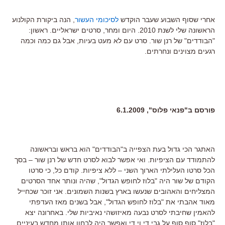
אחרי שסוף השבוע שעבר הוקדש
לסיכומי העשור
, הנה ביקורת הקולנוע
הראשונה שלי לשנת 2010. היום ומחר, סרטים ישראליים. ראשון:
"הבודדים" של רנן שור. סרט עם לא מעט בעיות, אבל גם כמה וכמה
רגעים מצוינים ונחרתים.
פורסם ב"פנאי פלוס", 6.1.2009
האתגר הכי גדול בעת הצפייה ב"הבודדים" הוא בראש ובראשונה
להתמודד עם הציפיות. ואי אפשר לבוא לסרט חדש של רנן שור – בסך
הכל סרטו העלילתי הארוך השני – ללא ציפיות. קודם כל, כי סרטו
הקודם של שור היה "בלוז לחופש הגדול", שהיה ונותר אחד הסרטים
המצליחים והאהובים שנעשו בארץ בשנות השמונים. אני זוכר שכחייל
מאוד אהבתי את "בלוז לחופש הגדול", אבל בשנים מאז העדפתי
להאמין שחיבתי לסרט נבעה מאיזושהי נאיביות שלי. באחרונה יצא
"בלוז" סוף סוף על גבי די.וי.די ואפשר היה לבחון אותו מחדש בעיניים