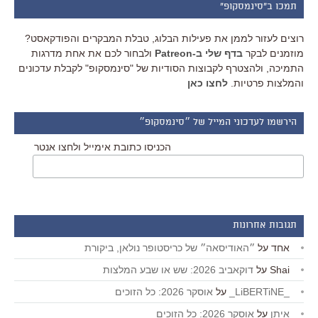
תמכו ב"סינמסקופ"
רוצים לעזור לממן את פעילות הבלוג, טבלת המבקרים והפודקאסט?
מוזמנים לבקר
בדף שלי ב-Patreon
ולבחור לכם את אחת מדרגות
התמיכה, ולהצטרף לקבוצות הסודיות של "סינמסקופ" לקבלת עדכונים
והמלצות פרטיות.
לחצו כאן
הירשמו לעדכוני המייל של ״סינמסקופ״
הכניסו כתובת אימייל ולחצו אנטר
תגובות אחרונות
אחד
על
״האודיסאה״ של כריסטופר נולאן, ביקורת
Shai
על
דוקאביב 2026: שש או שבע המלצות
_LiBERTiNE_
על
אוסקר 2026: כל הזוכים
איתן
על
אוסקר 2026: כל הזוכים