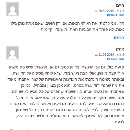
חיים
8 ינואר 2010 at 20:34
PERMALINK
חלי. אני קלטתי את הגילוי הנאות, אני רק חושב, שאם אתה נותן גילוי
נאות, לא פותר את הבעיות האתיות שעדין קיימות
REPLY
איתן
8 ינואר 2010 at 21:05
PERMALINK
פגעת בול. גם אני הרגשתי בדיוק כמוך.גם אני הרגשתי שיש פה משהו
אולי קצת מיושן, אולי קצת רגיש מדי, שלא לוחץ מספיק על הדוושה,
ובאותה נשימה הערכתי את העדינות והאנושיות של שור. אהבתי מאוד
את מה שהנרי דוד עשה בסרט, והוא אכן מצוין ומבהיל. וכמובן
שאהבתי את סשה אגרונוב, וחשבתי שהפרס שקיבל מגיע לו. שניהם,
אגב, עשו תפקידים שבקלות יכלו ליפול לתוך סטריאוטיפיות, אבל
בהדרכתו של שור ידעו לתת רגעים מדויקים ואנושיים לצד האנרגטיות
הפורצת. וצריך לציין לטובה גם את רותם זיסמן-כהן. חבל שאנטון
אוסטרובסקי לא הצטרף לחגיגה. הוא החוליה החלשה בסרט הזה,
לדעתי.