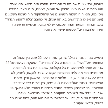
בוגרות, וכל ציניות שהיתה בי התנדפה. הסרט הזה מרגש. הוא עובד.
הוא מקסים. יש בו מינון מדויק של הומור, רצינות, תום וכאב. במידה
מסוימת, הוא היה לשנות השמונים מה ש"הלהקה" היה לשנות השבעים
(ושניהם אפילו מתרחשים באותה שנה). אז כחובב "בלוז לחופש הגדול"
בעבר ובהווה, ומתוך הנחה שכמוני יש לא מעט, הציפייה הראשונה
היתה ש"הבודדים" איכשהו ימשיך את הכיוון.
ציפייה שנייה נוצרת בגלל מרחק הזמן. חלפו 22 שנה בין ההצלחה
העצומה של "בלוז" ובין הבכורה של "הבודדים". הפסקת פעילות של 22
שנה זה חומר למיתולוגיות של הקולנוע, שמציב את שור לצד כמה
מהיוצרים הכי מהוללים בתולדות הקולנוע. ג'ורג' לוקאס, למשל, לא
ביים 22 שנה גם הוא, בין "מלחמת הכוכבים" הראשון ובין "אימת
הפאנטום". טרנס מאליק נעלם ל-20 שנה, בין "ימים ברקיע" ל"הקו
האדום". ורוי אנדרסון השבדי התנזר מסרטים באורך מלא למשך 25
שנה, בין "גיליאפ" ל"שירים מהקומה השנייה". כשמישהו נעלם
מהמסכים ואז חוזר, זה יוצר ציפיות. כי אם הוא חוזר, בטח יש לו מה
להגיד, וכדאי שנקשיב.