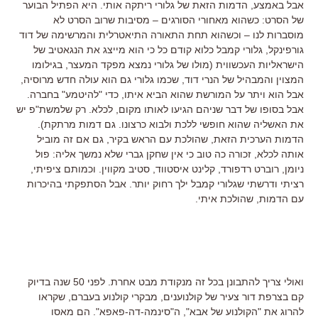
אבל באמצע, הדמות הזאת של גלורי ריתקה אותי. היא הפתיל הבוער
של הסרט: כשהוא מאחורי הסורגים – מסיבות שרוב הסרט לא
מוסברות לנו – וכשהוא תחת התאורה התיאטרלית והמרשימה של דוד
גורפינקל, גלורי קמבל כלוא קודם כל כי הוא מייצג את הנגאטיב של
הישראליות העכשווית (מולו של גלורי נמצא מפקד המעצר, בגילומו
המצוין והמבהיל של הנרי דוד, שכמו גלורי גם הוא עולה חדש מרוסיה,
אבל הוא ויתר על המורשת שהוא הביא איתו, כדי "להיטמע" בחברה.
אבל בסופו של דבר שניהם הגיעו לאותו מקום, לכלא. רק שלמשת"פ יש
את האשליה שהוא חופשי ללכת ולבוא כרצונו. גם דמות מרתקת).
הדמות הערכית הזאת, שהולכת עם הראש בקיר, גם אם זה מוביל
אותה לכלא, זכורה כה טוב כי אין שחקן גברי שלא נמשך אליה: פול
ניומן, רוברט רדפורד, קלינט איסטווד, סטיב מקווין. וכמותם ציפיתי,
רציתי ודרשתי שגלורי קמבל ילך רחוק יותר. אבל הסתפקתי בהיכרות
עם הדמות, שהולכת איתי.
ואולי צריך להתבונן בכל זה מנקודת מבט אחרת. לפני 50 שנה בדיוק
קם בצרפת דור צעיר של קולנוענים, מבקרי קולנוע בעברם, שקראו
להרוג את "הקולנוע של אבא", ה"סינמה-דה-פאפא". הם מאסו