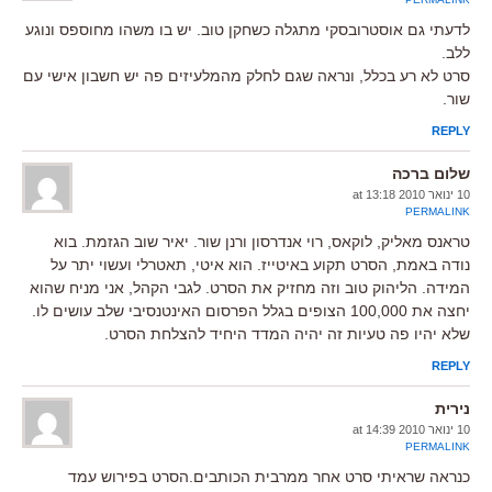
לדעתי גם אוסטרובסקי מתגלה כשחקן טוב. יש בו משהו מחוספס ונוגע
ללב.
סרט לא רע בכלל, ונראה שגם לחלק מהמלעיזים פה יש חשבון אישי עם
שור.
REPLY
שלום ברכה
10 ינואר 2010 at 13:18
PERMALINK
טראנס מאליק, לוקאס, רוי אנדרסון ורנן שור. יאיר שוב הגזמת. בוא
נודה באמת, הסרט תקוע באיטייז. הוא איטי, תאטרלי ועשוי יתר על
המידה. הליהוק טוב וזה מחזיק את הסרט. לגבי הקהל, אני מניח שהוא
יחצה את 100,000 הצופים בגלל הפרסום האינטנסיבי שלב עושים לו.
שלא יהיו פה טעיות זה יהיה המדד היחיד להצלחת הסרט.
REPLY
נירית
10 ינואר 2010 at 14:39
PERMALINK
כנראה שראיתי סרט אחר ממרבית הכותבים.הסרט בפירוש עמד