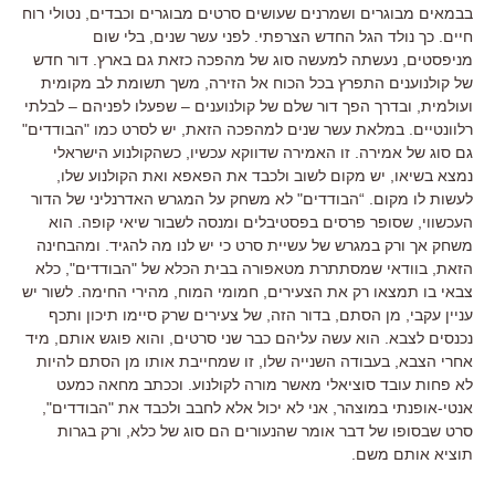
בבמאים מבוגרים ושמרנים שעושים סרטים מבוגרים וכבדים, נטולי רוח
חיים. כך נולד הגל החדש הצרפתי. לפני עשר שנים, בלי שום
מניפסטים, נעשתה למעשה סוג של מהפכה כזאת גם בארץ. דור חדש
של קולנוענים התפרץ בכל הכוח אל הזירה, משך תשומת לב מקומית
ועולמית, ובדרך הפך דור שלם של קולנוענים – שפעלו לפניהם – לבלתי
רלוונטיים. במלאת עשר שנים למהפכה הזאת, יש לסרט כמו "הבודדים"
גם סוג של אמירה. זו האמירה שדווקא עכשיו, כשהקולנוע הישראלי
נמצא בשיאו, יש מקום לשוב ולכבד את הפאפא ואת הקולנוע שלו,
לעשות לו מקום. “הבודדים" לא משחק על המגרש האדרנליני של הדור
העכשווי, שסופר פרסים בפסטיבלים ומנסה לשבור שיאי קופה. הוא
משחק אך ורק במגרש של עשיית סרט כי יש לנו מה להגיד. ומהבחינה
הזאת, בוודאי שמסתתרת מטאפורה בבית הכלא של "הבודדים", כלא
צבאי בו תמצאו רק את הצעירים, חמומי המוח, מהירי החימה. לשור יש
עניין עקבי, מן הסתם, בדור הזה, של צעירים שרק סיימו תיכון ותכף
נכנסים לצבא. הוא עשה עליהם כבר שני סרטים, והוא פוגש אותם, מיד
אחרי הצבא, בעבודה השנייה שלו, זו שמחייבת אותו מן הסתם להיות
לא פחות עובד סוציאלי מאשר מורה לקולנוע. וככתב מחאה כמעט
אנטי-אופנתי במוצהר, אני לא יכול אלא לחבב ולכבד את "הבודדים",
סרט שבסופו של דבר אומר שהנעורים הם סוג של כלא, ורק בגרות
תוציא אותם משם.