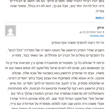
בסך הכל רציתי להגיד שאני מסכים איתך: גם אני חושב ש"הבודדים"
היה יכול להיות יותר טוב, אבל גם כך, הוא לא רע בכלל, ומאוד שווה
צפייה.
REPLY
איתן
8 ינואר 2010 at 21:20
PERMALINK
והייתי רוצה להוסיף משהו אוף-טופיק:
השבוע שודר הפרק הראשון של העונה השנייה של הסדרה "הכל דבש".
כל המבקרים נופלים על הברכיים ומהללים. אני נשאר בצד, מסוייג.
נדמה לי שכולם כל כך מסונוורים מהעובדה שהקו בין מציאות ובדיון כל
כך מטושטש כאן, שהם לא רואים שיעל פוליאקוב לא ממש עושה עם זה
משהו. עצם זה שהפרק הראשון נוגע בשבעה של אבא שלה, שכולנו
אהבנו, והיא ואמא שלה משחקות את עצמן (אבל בתוך תסריט דמיוני,
או שלא)לא מספיק. צריך לעצב את החומרים לתוך תסריט. מה שיש
בפרק הראשון הוא רצף קלישאות וסיטואציות חבוטות, ולא מפותחות,
והשתוללות לא מרוסנת שחסרה את האיזון המעודן שהלך ביחד עם
ישראל פולי פוליאקוב הגדול לבלי שוב. לא פלא שהרגע היחיד שהזיז
אצלי משהו היה הרגע שבו חנה לסלאו מספרת על אפיזודה עם צייר,
אפיזודה שלא קשורה בכלל לפולי(אפיזודה שהזכירה לי שמצד אחד