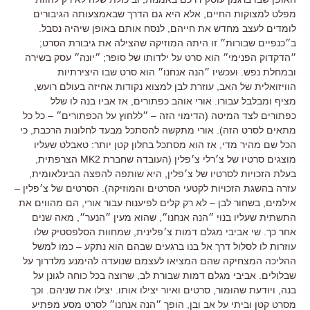
מפלט למצוקות החיים
,
אלא היא גם הדרך שבאמצעותה הגיבורים
לומדים לעצב מחדש את חייהם
,
לנסח אותם באופן שיהיה נסבל
.
ב״כנפיים שבורות״ זו היתה המוזיקה שהצילה את גיבורת הסרט
;
״הדקדוק הפנימי״ הוא סרט על ילדותו של סופר
;
״יונה״ עסק בשירה
ובמחלת נפש
.
ועכשיו ״הנה אנחנו״ הוא סרט שבו היצירתיות
הוויזואלית של האב
,
עוזרת לבן למצוא נקודות אחיזה בעולם רועש
,
מציף ומבלבל עבורו
.
אורי אוהב כפתורים
,
אז אביו בנה לו שלל
כפתורים לצד המיטה (הדימוי הזה – ״ללחוץ על הכפתורים״ – כל כל
מתאים לסרט הזה)
.
אורי מתקשה להסתכל מבעד לחלונות הרכבת
,
כי
הכל שם מהיר מדי
,
אז הוא מסתכל בחלון קטן יותר
:
טאבלט שעליו
מוצגים סרטיו של צ׳רלי צ׳פלין
(
העובדה שחברת
MK2
הצרפתית
,
בעלת הזכויות לסרטיו של צ׳פלין
,
היא שותפה להפצה הבינלאומית,
עזרה בהשגת הזכויות לקטעי הסרטים והמוזיקה
).
הסרטים של צ׳פלין
–
אילמים
,
בשחור לבן
–
לא רק קלים לפיענוח עבור אורי
,
הם מהווים את
התשתית שעליו בנוי ״הנה אנחנו״
,
שהוא מעין ״הנער״
,
מאה שנים
אחר כך
.
שי אביבי מגלם דמות צ׳פלינית
,
שמחוות הסלפסטיק שלו
עוזרות לו לסלול דרך אל בנו ברגעים שבהם הוא נתקע
–
כמו למשל
ההליכה המצחיקה שהם המציאו לעצמם שנועדה להימנע מלדרוך על
שבלולים
.
אביבי מגלם דמות שבורת לב
,
שרוצה בכל כוחה לגונן על
בנה
,
ויודעת שהומור
,
סרטים ואיור יצילו אותו
.
יצילו את שניהם
.
וכך
מסרט קטן וביתי על אב ובן
,
הופך ״הנה אנחנו״ לסרט מסע מפתיע