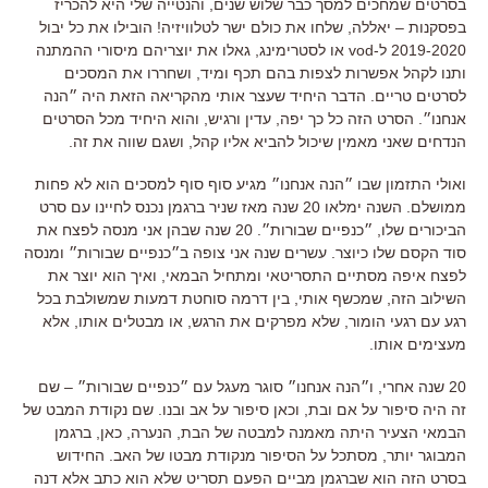
בסרטים שמחכים למסך כבר שלוש שנים
,
והנטייה שלי היא להכריז
בפסקנות
– יאללה,
שלחו את כולם ישר לטלוויזיה
!
הובילו את כל יבול
2019-2020
ל
-vod
או לסטרימינג
,
גאלו את יוצריהם מיסורי ההמתנה
ותנו לקהל אפשרות לצפות בהם תכף ומיד, ושחררו את המסכים
לסרטים טריים
.
הדבר היחיד שעצר אותי מהקריאה הזאת היה ״הנה
אנחנו״
.
הסרט הזה כל כך יפה, עדין ורגיש, והוא היחיד מכל הסרטים
הנדחים שאני מאמין שיכול להביא אליו קהל, ושגם שווה את זה
.
ואולי התזמון שבו ״הנה אנחנו״ מגיע סוף סוף למסכים הוא לא פחות
ממושלם
.
השנה ימלאו
20
שנה מאז שניר ברגמן נכנס לחיינו עם סרט
הביכורים שלו
,
״כנפיים שבורות״
. 20
שנה שבהן אני מנסה לפצח את
סוד הקסם שלו כיוצר
.
עשרים שנה אני צופה ב״כנפיים שבורות״ ומנסה
לפצח איפה מסתיים התסריטאי ומתחיל הבמאי
,
ואיך הוא יוצר את
השילוב הזה
,
ש
מכשף אותי
,
בין דרמה סוחטת דמעות שמשולבת בכל
רגע עם רגעי הומור
,
שלא מפרקים את הרגש, או מבטלים אותו, אלא
מעצימים אותו
.
20
שנה אחרי
,
ו״הנה אנחנו״ סוגר מעגל עם ״כנפיים שבורות״
–
שם
זה היה סיפור על אם ובת
,
וכאן סיפור על אב ובנו
. שם נקודת המבט של
הבמאי הצעיר היתה מאמנה למבטה של הבת, הנערה, כאן, ברגמן
המבוגר יותר, מסתכל על הסיפור מנקודת מבטו של האב.
החידוש
בסרט הזה הוא שברגמן מביים הפעם תסריט שלא הוא כתב אלא דנה