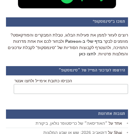
תמכו ב"סינמסקופ"
רוצים לעזור לממן את פעילות הבלוג, טבלת המבקרים והפודקאסט?
מוזמנים לבקר
בדף שלי ב-Patreon
ולבחור לכם את אחת מדרגות
התמיכה, ולהצטרף לקבוצות הסודיות של "סינמסקופ" לקבלת עדכונים
והמלצות פרטיות.
לחצו כאן
הירשמו לעדכוני המייל של ״סינמסקופ״
הכניסו כתובת אימייל ולחצו אנטר
תגובות אחרונות
אחד
על
״האודיסאה״ של כריסטופר נולאן, ביקורת
Shai
על
דוקאביב 2026: שש או שבע המלצות