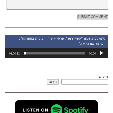
סינמסקופ 505: ״ספיידרמן״, פרסי אופיר, ״בוסית בהפרעה״,
״לגמור את הלילה״
נגן
01:00:12
00:00
אודיו
חיפוש
חיפוש