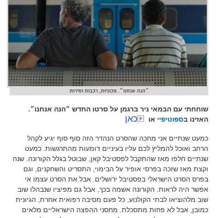
״הנה אנחנו״. מכוניות, רכבות וסירות
שוחחתי עם הבמאי ניר ברגמן על סרטו החדש ״הנה אנחנו״.
כאן
האזינו ב
ספוטיפיי
או
כמעט שנתיים אני מחכה שהסרט הנהדר הזה סוף סוף יגיע לקהל
הרחב ואוכל להמליץ לכם עליו בעיניים דומעות מהתרגשות
.
כמעט
שנתיים חלפו מאז שהתקבל לפסטיבל קאן
,
שבוטל בגלל הקורונה
.
שנה
וקצת מאז שזכה בפרסי אופיר על הבימוי
,
התסריט והשחקנים
,
וגם
בפרס הסרט הישראלי בפסטיבל ירושלים
.
אבל את הסרט עצמו אי
אפשר היה לראות
.
הקורונה אשמה בכך
,
אבל גם מפיציו שנבהלו שוב
שוב מלהוציאו לבתי הקולנוע
,
כל פעם מסיבה רפואית אחרת
,
הגיונית
כמובן
,
אבל לא פחות מתסכלת
.
מחסני ההפצה הישראליים מלאים