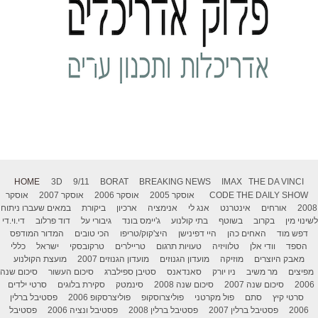
HOME
3D
9/11
BORAT
BREAKING NEWS
IMAX
THE DA VINCI
THE DAILY SHOW
CODE
אוסקר 2005
אוסקר 2006
אוסקר 2007
אוסקר
2008
אורחים
אינטרנט
אנג לי
אנימציה
ארכיון
ביקורת
במאים שעברו ניתוח
לשינוי מין
בקרוב
בשוטף
בתי קולנוע
ג'יימס בונד
גיבורי על
דוד פרלוב
די.וי.די
דפש מוד
האחים כהן
היי דפינישן
היצ'קוק/טריפו
הכי טובים
המדור המודפס
הספד
וודי אלן
טלוויזיה
טעויות תרגום
טריילרים
טרקובסקי
ישראל
כללי
מאבק היוצרים
מוזיקה
מועדון הגנוזים
מועדון הגנוזים 2007
מועצת הקולנוע
מפיצים
מר משיב
ניו יורק
סאנדאנס
סטיבן ספילברג
סיכום העשור
סיכום שנה
2006
סיכום שנה 2007
סיכום שנה 2008
סינמטק
סקירת בלוגים
סרטי ילדים
סרטי קיץ
סתם
פול מקרטני
פוליצרוסקופ
פוליצרסקופ 2006
פסטיבל ברלין
2006
פסטיבל ברלין 2007
פסטיבל ברלין 2008
פסטיבל ונציה 2006
פסטיבל