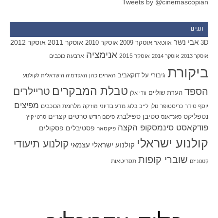
Tweets by @cinemascopian
תגים
אבי נשר
אוסקר 2011
אוסקר 2012
אוסקר 2009
אוסקר 2010
3D
אווטאר
אנימציה
אוסקר 2015
ארבעה כוכבים
אוסקר 2013
אוסקר 2014
ביקורת
גיבורי על
דוקאביב
האחים כהן
האקדמיה הישראלית לקולנוע
טבלת המבקרים
טריילרים
הספד
הערת שוליים
וודי אלן
מפיצים
יוסף סידר
כריסטופר נולן
מדע בדיוני
מלחמת הכוכבים
לייב בלוג
מוזיקה
סטיבן ספילברג
סרטים קצרים
נטפליקס
סאנדאנס
סיכום חודש
סרטי קיץ
פודקאסט סינמסקופ הקצה
פסטיבלים
פסקולים
פיקסאר
קולנוע ישראלי
קולנוע תיעודי
קולנוע ישראלי עצמאי
שוברי קופות
תסריטאות
קטנוניזם