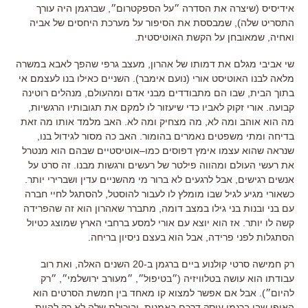
אידיסיס
(
שיצרה את הסדרה ״על הספקטרום״
,
שברגמן היה עורך
התסריט שלה
),
שמבססת את הסיפור על מערכת היחסים של אביה
ואחיה
,
שמאובחן על הקשת האוטיסטית
.
שי אביבי מגלם את דמותו של אהרון
,
מעצב גרפי שהפך לאבא במשרה
מלאה לבנו האוטיסט אורי
(
נועם אימבר
).
השניים כאילו בנו לעצמם אי
בתוך הבית
,
שבו הם מתבודדים מבני אדם ומהעולם
,
מנהלים רוטינה
קבועה
.
אורי זקוק לאביו כדי שיעזור לו למקם את תגובותיו הרגשיות
,
מה הוא אוהב ומה לא
,
מה מצחיק ומה לא
.
האב מלמד אותו מה זאת
בדיחה ומתי משפטים נאמרים בהומור
.
האב כה מסור לגידול בנו
,
שנראה שהוא עצמו אימץ דפוסים כמו
–
אוטיסטיים שבהם הוא מנטרל
את רעשי העולם ומהווה פילטר של רעשים ורגשות מבנו
.
זה סרט על
אנשים רגישים
,
אבל לרגעים לא ברור מי מהשניים עדין ושברירי יותר
.
כשאורי מגיע לגיל שבו מומלץ לו לעבור להוסטל
,
להסתגל לחיי חברה
עם בני ובנות בני גילו במצב דומה
,
מתברר שאהרון הוא זה שהפרידה
קשה לו יותר
.
אז הוא יוצא עם אורי למסע ברחבי הארץ שמוצג כטיול
הסתגלות לפני פרידה
,
אבל הוא בעצם ניסיון בריחה
.
רק חמישה סרטי קולנוע ביים ברגמן ב
-20
השנים האלה
,
ואת רוב
עבודתו הוא עושה בטלוויזיה
(
״בטיפול״
,
״מעורב ירושלמי״
,
״רק
להיום״
).
אבל אם אפשר למצוא קו מאחד בין חמשת הסרטים הוא
האופן שבו ברגמן עוסק דרכם באמנות
,
וביכולת שלה לא רק להוות