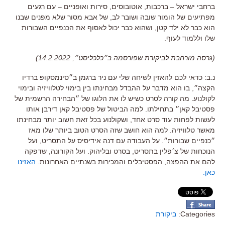
ברחבי ישראל – ברכבות, אוטובוסים, סירות ואופניים –
עם רגעים
מפתיעים של הומור שובה ושובר לב
,
של אבא מסור שלא מפנים שבנו
הוא כבר לא ילד קטן
,
ושהוא כבר יכול לאסוף את הכנפיים השבורות
שלו וללמוד לעוף
.
(גרסה מורחבת לביקורת שפורסמה ב״כלכליסט״, 14.2.2022)
נ.ב: כדאי לכם להאזין לשיחה שלי עם ניר ברגמן ב״סינמסקופ ברדיו
הקצה״, בו הוא מדבר על ההבדל מבחינתו בין בימוי לטלוויזיה ובימוי
לקולנוע. מה קורה לסרט כשיש לו את הלוגו של ״הבחירה הרשמית של
פסטיבל קאן״ בתחילתו. למה הביטול של פסטיבל קאן דירבן אותו
לעשות לפחות עוד סרט אחד, ושקולנוע בכל זאת חשוב יותר מבחינתו
מאשר טלוויזיה. למה הוא חושב שזה הסרט הטוב ביותר שלו מאז
״כנפיים שבורות״. על העבודה עם דנה אידיסיס על התסריט, ועל
הנוכחות של צ׳פלין בתסריט, בסרט ובליהוק. ועל הקורונה, שדפקה
להם את ההפצה, הפסטיבלים והמכירות בשנתיים האחרונות.
האזינו
כאן.
Categories:
ביקורת