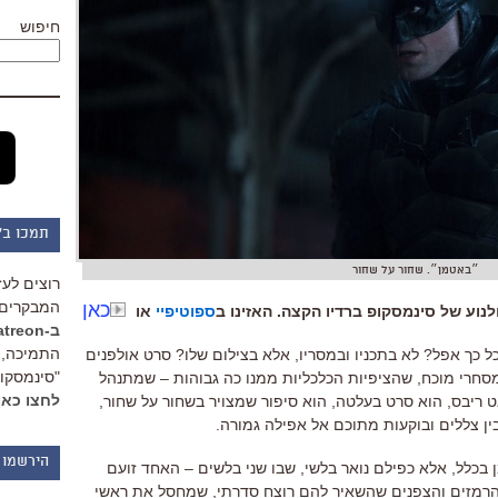
חיפוש
תמכו ב"
״באטמן״. שחור על שחור
רוצים לעז
המבקרים 
כאן
וע של סינמסקופ ברדיו הקצה. האזינו ב
ספוטיפיי
או
ב-Patreon
התמיכה, 
ל כך אפל
?
לא בתכניו ובמסריו
,
אלא בצילום שלו
?
סרט אולפנים
"סינמסקופ
סחרי מוכח
,
שהציפיות הכלכליות ממנו כה גבוהות
–
שמתנהל
לחצו כאן
ט ריבס
,
הוא סרט בעלטה
,
הוא סיפור שמצויר בשחור על שחור
,
ין צללים ובוקעות מתוכם אל אפילה גמורה
.
הירשמו 
 בכלל
,
אלא כפילם נואר בלשי
,
שבו שני בלשים –
האחד זועם
רמזים והצפנים שהשאיר להם רוצח סדרתי
,
שמחסל את ראשי