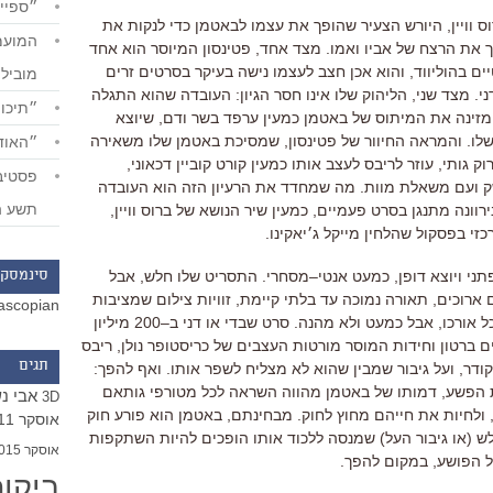
״ספייד
 וויין
,
היורש הצעיר שהופך את עצמו לבאטמן כדי לנקות את
 את הרצח של אביו ואמו
.
מצד אחד
,
פטינסון המיוסר הוא אחד
ם בהוליווד
,
והוא אכן חצב לעצמו נישה בעיקר בסרטים זרים
מוביל
ני
.
מצד שני
,
הליהוק שלו אינו חסר הגיון
:
העובדה שהוא התגלה
״תיכון
זינה את המיתוס של באטמן כמעין ערפד בשר ודם
,
שיוצא
שלו
.
והמראה החיוור של פטינסון
,
שמסיכת באטמן שלו משאירה
״האודי
וק גותי
,
עוזר לריבס לעצב אותו כמעין קורט קוביין דכאוני
,
שק ועם משאלת מוות
.
מה שמחדד את הרעיון הזה הוא העובדה
תשע ה
ירוונה מתנגן בסרט פעמיים
,
כמעין שיר הנושא של ברוס וויין
,
זי בפסקול שהלחין מייקל ג׳יאקינו
.
ני ויוצא דופן
,
כמעט אנטי
–
מסחרי
. התסריט שלו חלש, אבל
סינמסקו
 ארוכים
,
תאורה נמוכה עד בלתי קיימת
,
זוויות צילום שמציבות
ascopian
ל אורכו, אבל כמעט ולא מהנה.
סרט שבדי או דני ב
–
200
מיליון
ם ברטון וחידות המוסר מורטות העצבים של כריסטופר נולן
,
ריבס
תגים
קודר
,
ועל גיבור שמבין שהוא לא מצליח לשפר אותו
.
ואף להפך
:
 הפשע
,
דמותו של באטמן מהווה השראה לכל מטורפי גותאם
אבי נ
3D
ולחיות את חייהם מחוץ לחוק
.
מבחינתם
,
באטמן הוא פורע חוק
אוסקר 2011
לש
(
או גיבור העל
)
שמנסה ללכוד אותו הופכים להיות השתקפות
אוסקר 2015
ל הפושע
,
במקום להפך
.
ביקו