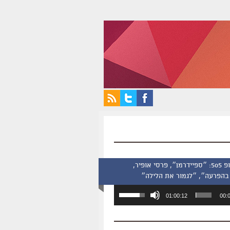
סינמסקופ 505: ״ספיידרמן״, פרסי אופיר,
בהפרעה״, ״לגמור את הלילה״
השתמש
01:00:12
00:
במקש
למעלה/למטה
כדי