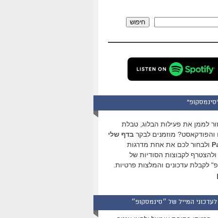
להגביר
או
חיפוש
להנמיך
עוצמת
שמע.
סינמסקופ"
ור לממן את פעילות הבלוג, טבלת
והפודקאסט? מוזמנים לבקר
בדף שלי
ולבחור לכם את אחת מדרגות
ולהצטרף לקבוצות הסודיות של
" לקבלת עדכונים והמלצות פרטיות.
לעדכוני המייל של ״סינמסקופ״