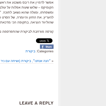
אפשר לדמיין את ריבס משכנע את ראשי ו
הקומיקס
–
שלוש שעות אפלות על עולם
ומשפחתו
,
ומגלה שהוא נשאב לתוכה
.
״
להעריץ
,
את החזון והיומרה
,
של הסרט ה
שהוליווד הוציאה
,
בתקופה הכי מדכאת ש
(גרסה מורחבת לביקורת שהתפרסמה ב״כלכליס
Categories:
ביקורת
«
״הנה אנחנו״, ביקורת (ושיחה עם ניר 
Leave a Reply