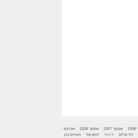
2
אוסקר 2007
אוסקר 2008
אורחים
דוד פרלוב
די.וי.די
דפש מוד
האחים כהן