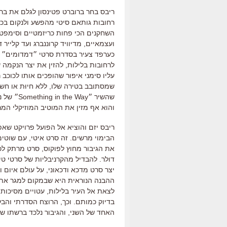
ריבס בחר ברוברט פטינסון לגלם את ברוס
רחובות גותאם סיטי מהפשע ולנקום בכך
השחקנים הכי פחות כריזמטיים וסימפטיי
ועצמאיים
,
מדיוויד קרוננברג ועד קלייר ד
כערפד צעיר בסדרת סרטי ״דמדומים״ מ
לרחובות בלילות
,
להזין את יצר הנקמה 
עליו סימני איפור שהופכים אותו לכוכב ר
שמסתובב בטירה שלו
,
ללא חיוּת או ח
שהשיר ״
Something in the Way
״ של נ
והוא אף מזין את המוטיב המוזיקלי המרכ
ריבס יזם והוציא אל הפועל פרויקט שאפת
הבימוי מרשים. זה
סרט איטי
,
עם שוטים
את הגיבור מחוץ לפוקוס
, סרט מרתק לכ
דולר
.
להבדיל מהקרניבליות של סרטי טי
יצר סרט מדכא ודכאוני
,
על עולם איום ו
ההבנה הנוראית היא שבמקום למגר את
לצאת אל העיר בלילות
,
עטויים מסיכות
,
בדיוק כמותם
.
וכך
,
הרוצח הסדרתי והב
האחד של השני
,
והגיבור נלכד ברשתו ש