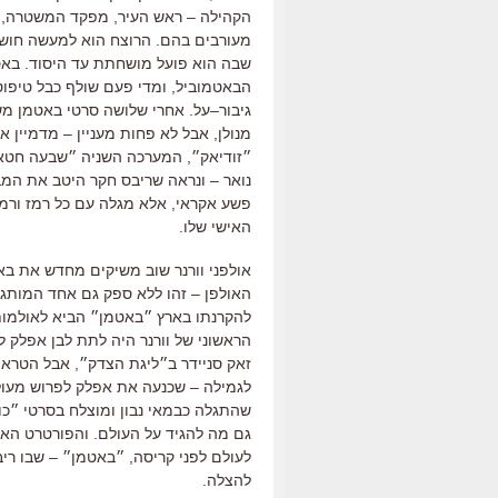
הקהילה
–
ראש העיר
,
מפקד המשטרה
,
מעורבים בהם
.
הרוצח הוא למעשה חושף
שבה הוא פועל מושחתת עד היסוד
.
באט
הבאטמוביל
,
ומדי פעם שולף כבל טיפוס
גיבור
–
על
.
אחרי שלושה סרטי באטמן מש
מנולן
,
אבל לא פחות מעניין
–
מדמיין את
״זודיאק״
,
המערכה השניה ״שבעה חטא
נואר
–
ונראה שריבס חקר היטב את המב
פשע אקראי
,
אלא מגלה עם כל רמז ורמ
האישי שלו
.
אולפני וורנר שוב משיקים מחדש את בא
האולפן – זהו ללא ספק גם אחד המותגי
להקרנתו בארץ ״באטמן״ הביא לאולמות 80,000 צופים (״האביר האפל״ הביא ,000
הראשוני של וורנר היה לתת לבן אפלק ל
זאק סניידר ב״ליגת הצדק״
,
אבל הטראו
לגמילה
–
שכנעה את אפלק לפרוש מעולמ
שהתגלה כבמאי נבון ומוצלח בסרטי ״כו
גם מה להגיד על העולם
.
והפורטרט האנו
לעולם לפני קריסה, ״באטמן״ – שבו רי
להצלה.