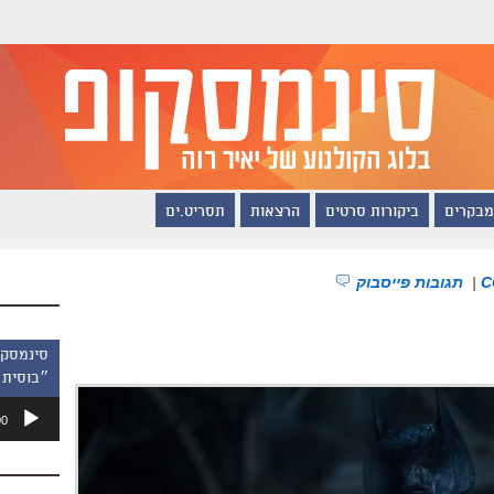
מבקרים
ביקורות סרטים
הרצאות
תסריט.ים
|
תגובות פייסבוק
״בוסית 
נגן
00
אודיו