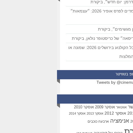
רמן: יום חדש״, ביקורת
המועמדים לפרס אופיר 2026: ״עצמאות״
 מגשימים״, ביקורת
סאה״ של כריסטופר נולאן, ביקורת
פסטיבל הקולנוע בירושלים 2026: שמונה או
מלצות
פ בטוויטר
Tweets by @cinem
שר
אוסקר 2009
אוסקר 2010
אווטאר
אוסקר 2012
אוסקר 2013
אוסקר 2014
אנימציה
ארבעה כוכבים
רת