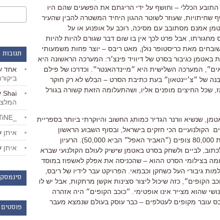
התובע הכללי
–
וחושף על ידי הריגתם את הפשעים שהם היו
 שחיתויות
,
שעוזר לשוטר ההגון היחיד המשטרה להבין שהעיר
מן אמנם מסתובב עם מסיכה
,
רוכב על אופנוע או על
 מחגורתו
,
אבל פרט לכך אין בו שום דבר שגורם להיות להיות
ובחים מאת כריסטופר נולן
,
מאט ריבס
–
יוצר פחות משמעותי
תגובות 
 באטמן כגיבור בסרט של דיוויד פינצ׳ר
:
המערכה הראשונה היא
אחד
ע
ים״
,
המערכה השלישית היא ״מיינדהאנטר״
.
וכדרכו של פילם
ביקור
נה של ״צ׳יינטאון״ בעת כתיבת הסרט
–
הבלש לא רק חוקר
ז
,
שכל החיצים מופנים אליו
,
ושהתעלומה הזאת קשורה בגורל
Shai
ע
המלצו
_LiBERTiNE_
טמן
,
שנשיא וורנר הגדיר כמותג החשוב והיוקרתי ביותר בספריית
ם הקולנועיים הכי חזקים בישראל, ובסוף השבוע הראשון
איתן
ע
50)
.
הרעיון
איתן
ע
כתוב
,
לביים ולשחק בסרט באטמן שישיק לעולם הקולנועי שברא
מה בצילומי הסרט ההוא
–
שהכניסה את אפלק לאשפוז במוסד
ות גיבורי העל כשחקן וכבמאי
.
הפרויקט עבר לידיו של ריבס
,
סינמסקו
כב הקופים״
,
כזה שיכול ליצור סצינות אקשן מרתקות
,
אבל יש לו
שי שהוא מצייר אינו אופטימי
. ״כוכב הקופים״ היה אזהרה
בס עובר מקופים לעטלפים – כבר עוסק בעולם שנמצא מעבר
פוסטים 