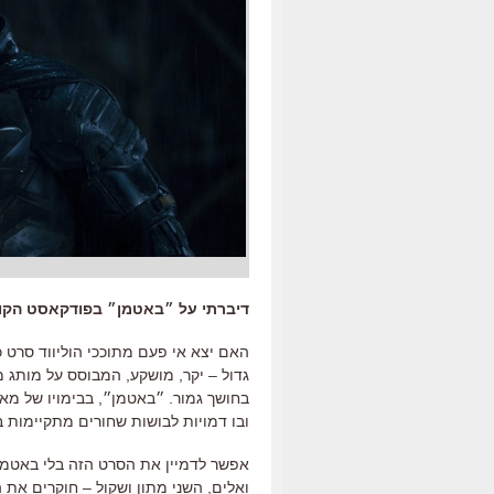
דיברתי על ״באטמן״ בפודקאסט הקולנ
האם יצא אי פעם מתוככי הוליווד סרט כ
גדול
–
יקר
,
מושקע
,
המבוסס על מותג מ
בחושך גמור
.
״באטמן״
,
בבימויו של מא
ובו דמויות לבושות שחורים מתקיימות ב
אפשר לדמיין את הסרט הזה בלי באטמן
ואלים
,
השני מתון ושקול –
חוקרים את ה