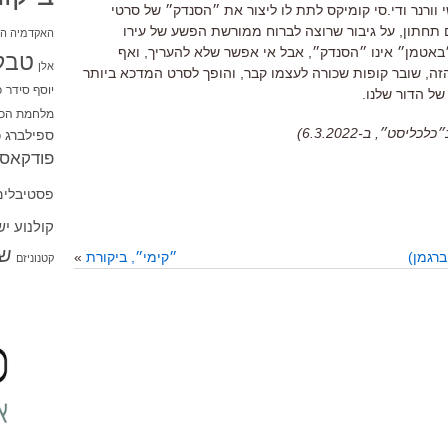
ורנר ודי
.
סי קומיקס לתת לו ליצור את ״הסנדק״ של סרטי
 תחתון
,
על גיבור שרוצה לברוח ממורשת הפשע של עירו
האקדמיה הי
באטמן״ אינו ״הסנדק״
,
אבל אי אפשר שלא להעריך
,
ואף
טבל
אלן
זה
,
שובר קופות שכורה לעצמו קבר
,
והופך לסרט המדכא ביותר
יוסף סידר
כ
ל הדור שלנו
.
מלחמת הכו
ט״, ב-6.3.2022)
ספילברג
ס
פודקאסט
פסטיבלים
קולנוע י
שו
ברגמן)
״קימי״, ביקורת
»
קטנוניזם