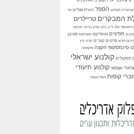
גיבורי על
דוקאביב
האחים כהן
הספד
הערת שוליים
שראלית לקולנוע
וודי
ת המבקרים
טריילרים
ריסטופר נולן
מדע בדיוני
לייב בלוג
מוזיקה
מפיצים
סטיבן
נטפליקס
כבים
סאנדאנס
סרטים קצרים
יכום חודש
סרטי קיץ
 סינמסקופ הקצה
פיקסאר
קולנוע ישראלי
פסקולים
קולנוע תיעודי
שראלי עצמאי
ברי קופות
תסריטאות