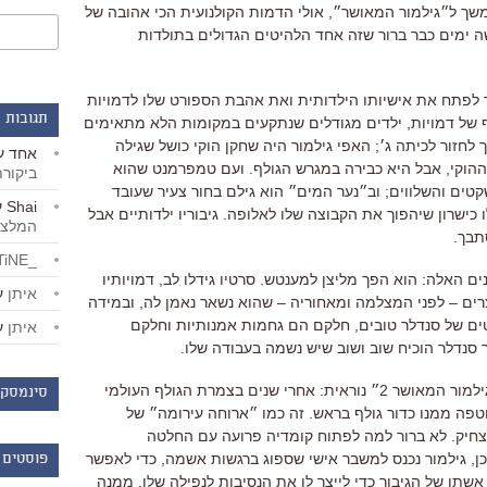
שך ל״גילמור המאושר״
,
אולי הדמות הקולנועית הכי אהובה של
 ימים כבר ברור שזה אחד הלהיטים הגדולים בתולדות
 לפתח את אישיותו הילדותית ואת אהבת הספורט שלו לדמויות
תגובות 
ף של דמויות, ילדים מגודלים שנתקעים במקומות הלא מתאימים
 לחזור לכיתה ג׳
;
האפי גילמור היה שחקן הוקי כושל שגילה
אחד
ע
הוקי
,
אבל היא כבירה במגרש הגולף
.
ועם טמפרמנט שהוא
ביקור
טים והשלווים
;
וב״נער המים״ הוא גילם בחור צעיר שעובד
Shai
ע
כישרון שיהפוך את הקבוצה שלו לאלופה
. גיבוריו ילדותיים אבל
המלצו
תבך.
_LiBERTiNE_
ים האלה
:
הוא הפך מליצן למענטש
.
סרטיו גידלו לב
,
דמויותיו
איתן
ע
צרים
–
לפני המצלמה ומאחוריה
–
שהוא נשאר נאמן לה
,
ובמידה
ים של סנדלר טובים
,
חלקם הם גחמות אמנותיות וחלקם
איתן
ע
סנדלר הוכיח שוב ושוב שיש נשמה בעבודה שלו
.
ילמור המאושר
2
״ נוראית
:
אחרי שנים בצמרת הגולף העולמי
סינמסקו
טפה ממנו כדור גולף בראש
. זה כמו ״ארוחה עירומה״ של
צחיק.
לא ברור למה לפתוח קומדיה פרועה עם החלטה
כן
,
גילמור נכנס למשבר אישי שספוג ברגשות אשמה
, כדי לאפשר
פוסטים 
שתו של הגיבור כדי לייצר לו את הנסיבות לנפילה שלו
,
ממנה