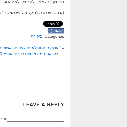
בפרצוף
,
זה אמור להצחיק
,
לא להרוג
.
(גרסה מורחבת לביקורת שפורסמה ב״כלכליסט״, 
Categories:
ביקורת
«
״ארבעת המופלאים: צעדים ראשונים״
לקראת המועמדויות לפרסי אופיר 2025: המלחמה ניצחה את הקולנוע הישראלי, והסקס לא עוזר לו
Leave a Reply
RED)