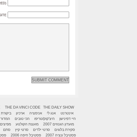
RED)
SITE
X
THE DA VINCI CODE
THE DAILY SHOW
אינטרנט
אנג לי
אנימציה
ארכיון
ביקורת
היי דפינישן
היצ'קוק/טריפו
הכי טובים
המדור 
מועדון הגנוזים 2007
מועצת הקולנוע
מפיצים
סקירת בלוגים
סרטי ילדים
סרטי קיץ
סתם
פסטיבל ונציה 2007
פסטיבל חיפה 2006
פסטיב