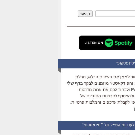
להגביר
או
חיפוש
להנמיך
עוצמת
שמע.
סינמסקופ"
ור לממן את פעילות הבלוג, טבלת
והפודקאסט? מוזמנים לבקר
בדף שלי
ולבחור לכם את אחת מדרגות
ולהצטרף לקבוצות הסודיות של
" לקבלת עדכונים והמלצות פרטיות.
לעדכוני המייל של ״סינמסקופ״