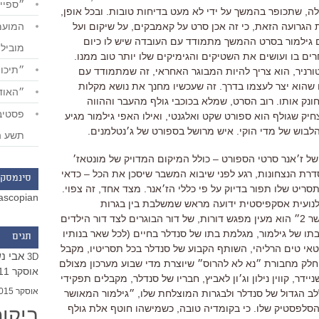
״ספייד
לה
,
שתכופר בהמשך על ידי לא מעט בדיחות טובות
.
ובכל אופן
,
הגרועה הזאת
,
כי זה אכן סרט על קאמבקים
,
על שיקום ועל
 גילמור בסרט ההמשך מתמודד עם העובדה שיש לו כיום
מוביל
ם בו ועושים את השטיקים והגימיקים שלו יותר טוב ממנו
.
״תיכון
ורניר
,
הוא צריך להיות המבוגר האחראי
,
זה שמתמודד עם
 שהוא יצר לעצמו בדרך
.
זה שעכשיו מחנך את נושא מקלות
״האודי
ונק אותו
. רוב הסרט, שמלא בכוכבי גולף מהעבר וההווה
ק שגולף הוא ספורט שקט ואלגנטי, ואילו האפי גילמור מגיע
לבוש של מדי הוקי. איש מרושל בספורט של ג׳נטלמנים.
תשע ה
ל ז׳אנר סרטי הספורט
–
כולל המיקום המדויק של מונטאז׳
דרת הנצחונות
,
רגע לפני שיבוא המשבר שיסכן את הכל
–
כדאי
סינמסקו
ריט שלו תפור בדיוק על פי כללי הז׳אנר
.
מצד אחד
,
זה צפוי
.
ascopian
נועית אסקפיסטית ידועה מראש שמשלבת בין בגרות
שר
2
״ הוא מעין מפגש דורות
,
של דור הבוגרים לצד דור הילדים
תו של גילמור
,
מגלמת בתו של סנדלר בחיים
(
לכל שאר בנותיו
תגים
טאי טים הרליהי
,
השותף הקבוע של סנדלר בכל תסריטיו
,
מקבל
אבי נ
3D
חלק מחבורת ״נא לא להרוס״ שיוצרת מדי שבוע מערכון מצולם
אוסקר 2011
ניידר
,
קווין נילון וג׳ון לאביץ
,
חבריו של סנדלר
,
מקבלים תפקידי
אוסקר 2015
לב הגדול של סנדלר ולבגרות המוצלחת שלו
,
״גילמור המאושר
הסלפסטיק שלו
.
כי בקומדיה טובה
,
כשמישהו חוטף אלת גולף
ביקו