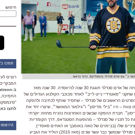
חיפוש
תמכו ב"
רוצים לעז
ס. כדור בראש
המבקרים 
חה של אדם סנדלר חוגגת
30
שנה להיווסדה
. 30
שנה מאז
ב-Patreon
חקני ״סאטרדיי נייט לייב״ לאחד מכוכבי הקולנוע הגדולים של
התמיכה, 
הסרטים הראשונים של סנדלר
–
שתמיד שותף לכתיבה ולהפקה
"סינמסקופ
ו צוות
–
היו ״בילי מדיסון״ ו״גילמור המאושר״
,
שיצרו יחד את
לחצו כאן
סון״
.
חברת ההפקה שבשנים האחרונות נהנית מחוזה יוקרתי
ת כל תכניו של סנדלר
–
מהופעות הסטנדאפ
,
דרך הקומדיות
יניים שלו
(
בבימוים של נואה באומבך או האחים סאפדי
).
הירשמו 
 סנדלר שנמשך כבר עשר שנים
(
מאז
2015)
הוליד את הגביע