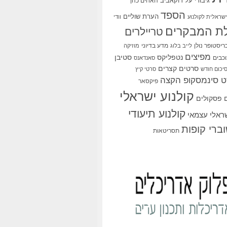
גיבורי על
דוקאביב
האחים כהן
הספד
הערת שוליים
שראלית לקולנוע
וודי
ת המבקרים
טריילרים
ריסטופר נולן
מדע בדיוני
לייב בלוג
מוזיקה
מפיצים
סטיבן
נטפליקס
כבים
סאנדאנס
סרטים קצרים
יכום חודש
סרטי קיץ
 סינמסקופ הקצה
פיקסאר
קולנוע ישראלי
פסקולים
קולנוע תיעודי
שראלי עצמאי
ברי קופות
תסריטאות