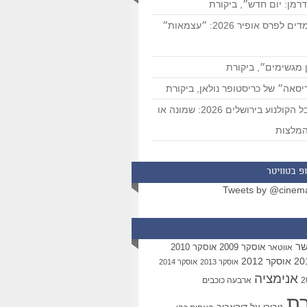
רמן: יום חדש״, ביקורת
המועמדים לפרס אופיר 2026: ״עצמאות״
 מגשימים״, ביקורת
סאה״ של כריסטופר נולאן, ביקורת
פסטיבל הקולנוע בירושלים 2026: שמונה או
מלצות
פ בטוויטר
Tweets by @cinem
שר
אוסקר 2009
אוסקר 2010
אווטאר
אוסקר 2012
אוסקר 2013
אוסקר 2014
אנימציה
ארבעה כוכבים
רת