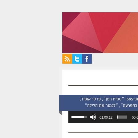
סינמסקופ 505: ״ספיידרמן״, פרסי אופיר,
בהפרעה״, ״לגמור את הלילה״
השתמש
01:00:12
00:
במקש
למעלה/למטה
כדי