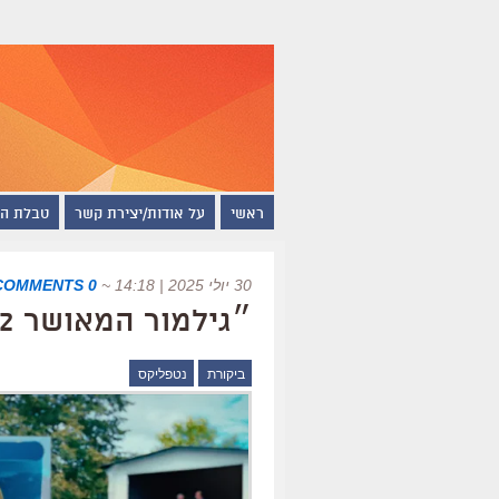
ראשי
על אודות/יצירת קשר
טבלת ה
30 יולי 2025 | 14:18
~
0 COMMENTS
״גילמור המאושר 2״, ביקורת
ביקורת
נטפליקס