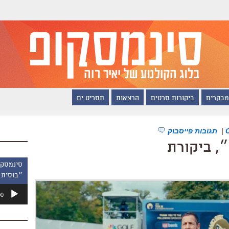
מבקרים
ביקורות סרטים
הרצאות
תסריט.ים
|
תגובות פייסבוק
״בוסית 
נגן
00
אודיו