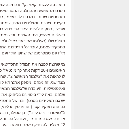
הוא ינסה לעשות קאמבק
?
זו כתיבה עצ
הסרט מתאושש מההחלטה התסריטאית 
הזדמנויות שניות
.
כמו סנדלר בעצמו
,
גם
חקיינים צעירים ומצליחים ממנו
,
שמתחרי
ועכשיו
,
במקום להיות הילד הכי פרוע בט
השלכות מעשיו
,
ועם האויבים והשונאים
הגולף שלו
(
בגילומו של באד באני
)
ולא ח
בתפקיד עצמם, עובד על הדיסוננס המצחי
אליו עם טמפרמנט של שחקן הוקי ועם ה
מי שרוצה לפצח את המודל התסריטאי ש
האימונים ו
-20
דקות אחר כך מונטאז׳ ס
לו לראות את ״גילמור המאושר
2
״
,
שהתס
מצד שני
,
זה מנחם ומספק אתנחתא קול
ואינפנטיליות
.
העובדה ש״גילמור המאו
שלהם
,
באה לידי ביטוי גם בליהוק
.
את ב
יש גם תפקידים בסרט
).
ובנו של התסרי
גם הוא תפקיד קטן
(
זהו מרטין הרליהי
,
ל״סאטרדיי נייט לייב״
).
בן סטילר
,
רוב ש
אורח כמעט כמו תמיד
,
ועם כל הכבוד ל
2
״ מצליח להצחיק באמת דווקא ברגעי 