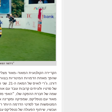
״גילמור המאושר 2״ עם אדם סנדלר בנטפליק
הקריירה הקולנועית המאוד
–
מאוד מצלי
שהפך מאחת הדמויות המינוריות בצוות ש
דורנו
,
ג׳רי לואיס של המאה ה
-21.
שני 
של סרטיו ולעיתים קרובות עובד עם אות
שמה של חברת ההפקה שלו
,
״האפי מדי
מאוד עם נטפליקס
,
שמפיקה ומקרינה א
המטופשות ועד לסרטי הדרמה היותר רצ
ועכשיו
,
שיתוף הפעולה של נטפליקס עם