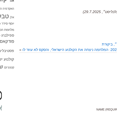
האקדמיה הי
29.7.2025)
טבל
אלן
יוסף סידר
כ
מלחמת הכו
ספילברג
ס
פודקאסט
, ביקורת
»
פסטיבלים
קולנוע י
שו
קטנוניזם
NAME (REQUI