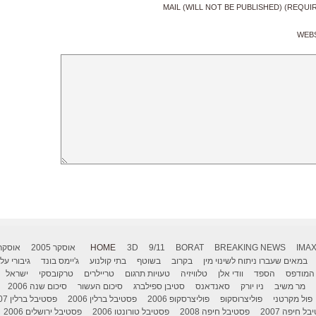
MAIL (WILL NOT BE PUBLISHED) (REQUI
WEB
IMA
BREAKING NEWS
BORAT
9/11
3D
HOME
אוסקר 2005
אוסקר 006
במאים שעברו ניתוח לשינוי מין
בקרוב
בשוטף
בתי קולנוע
ג'יימס בונד
גיבורי על
המודפס
הספד
וודי אלן
טלוויזיה
טעויות תרגום
טריילרים
טרקובסקי
ישראל
מר משיב
ניו יורק
סאנדאנס
סטיבן ספילברג
סיכום העשור
סיכום שנה 2006
פול מקרטני
פוליצרוסקופ
פוליצרסקופ 2006
פסטיבל ברלין 2006
פסטיבל ברלין 2007
ל חיפה 2007
פסטיבל חיפה 2008
פסטיבל טורונטו 2006
פסטיבל ירושלים 2006