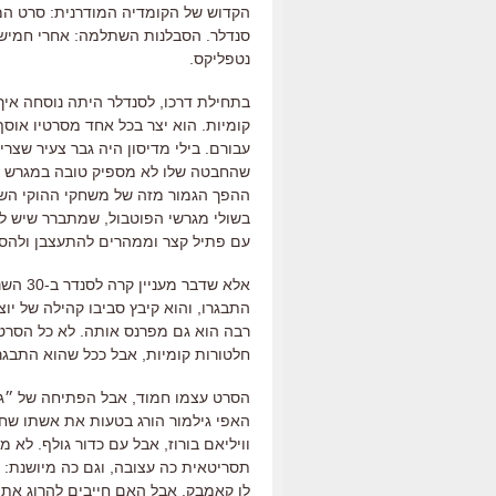
הקדוש של הקומדיה המודרנית
:
סרט המ
סנדלר
. הסבלנות השתלמה: אחרי חמישה
נטפליקס.
בתחילת דרכו
,
לסנדלר היתה נוסחה איך
קומיות
.
הוא יצר בכל אחד מסרטיו אוס
עבורם
.
בילי מדיסון היה גבר צעיר שצריך
שהחבטה שלו לא מספיק טובה במגרש ה
ההפך הגמור מזה של משחקי ההוקי השק
בשולי מגרשי הפוטבול
,
שמתברר שיש לו 
עם פתיל קצר וממהרים להתעצבן ולהס
אלא שדבר מעניין קרה לסנדר ב
-30
השנ
התבגרו
,
והוא קיבץ סביבו קהילה של יו
רבה הוא גם מפרנס אותה
.
לא כל הסרט
חלטורות קומיות
,
אבל ככל שהוא התבגר 
הסרט עצמו חמוד, אבל הפתיחה של ״ג
האפי גילמור הורג בטעות את אשתו שח
וויליאם בורוז, אבל עם כדור גולף. לא מ
תסריטאית כה עצובה
,
וגם כה מיושנת
:
לו קאמבק. אבל
האם חייבים להרוג את א