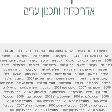
HOME
3D
9/11
BORAT
BREAKING NEWS
IMAX
THE DA VINCI
THE DAILY SHOW
CODE
אוסקר 2005
אוסקר 2006
אוסקר 2007
אוסקר
2008
אורחים
אינטרנט
אנג לי
אנימציה
ארכיון
ביקורת
במאים שעברו ניתוח
לשינוי מין
בקרוב
בשוטף
בתי קולנוע
ג'יימס בונד
גיבורי על
דוד פרלוב
די.וי.די
דפש מוד
האחים כהן
היי דפינישן
היצ'קוק/טריפו
הכי טובים
המדור המודפס
הספד
וודי אלן
טלוויזיה
טעויות תרגום
טריילרים
טרקובסקי
ישראל
כללי
מאבק היוצרים
מוזיקה
מועדון הגנוזים
מועדון הגנוזים 2007
מועצת הקולנוע
מפיצים
מר משיב
ניו יורק
סאנדאנס
סטיבן ספילברג
סיכום העשור
סיכום שנה
2006
סיכום שנה 2007
סיכום שנה 2008
סינמטק
סקירת בלוגים
סרטי ילדים
סרטי קיץ
סתם
פול מקרטני
פוליצרוסקופ
פוליצרסקופ 2006
פסטיבל ברלין
2006
פסטיבל ברלין 2007
פסטיבל ברלין 2008
פסטיבל ונציה 2006
פסטיבל
ונציה 2007
פסטיבל חיפה 2006
פסטיבל חיפה 2007
פסטיבל חיפה 2008
פסטיבל טורונטו 2006
פסטיבל ירושלים 2006
פסטיבל ירושלים 2007
פסטיבל
ירושלים 2008
פסטיבל קאן 2006
פסטיבל קאן 2007
פסטיבל קאן 2008