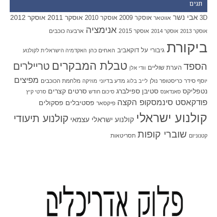
תגים
אבי נשר
אוסקר 2011
אוסקר 2012
אוסקר 2009
אוסקר 2010
3D
אווטאר
אנימציה
אוסקר 2015
ארבעה כוכבים
אוסקר 2013
אוסקר 2014
ביקורת
גיבורי על
דוקאביב
האחים כהן
האקדמיה הישראלית לקולנוע
טבלת המבקרים
טריילרים
הספד
הערת שוליים
וודי אלן
מפיצים
יוסף סידר
כריסטופר נולן
מדע בדיוני
מלחמת הכוכבים
לייב בלוג
מוזיקה
סטיבן ספילברג
סרטים קצרים
נטפליקס
סאנדאנס
סיכום חודש
סרטי קיץ
פודקאסט סינמסקופ הקצה
פסטיבלים
פסקולים
פיקסאר
קולנוע ישראלי
קולנוע תיעודי
קולנוע ישראלי עצמאי
שוברי קופות
תסריטאות
קטנוניזם