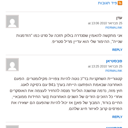
פיד תגובות
עדן
25 פברואר 2010 at 13:06
PERMALINK
אני מתקשה להאמין שסנדרה בולוק תזכה על סרט כמו "הזדמנות
שנייה", ההימור שלי הוא עדיין מריל סטריפ.
REPLY
סבסטיאן
25 פברואר 2010 at 13:25
PERMALINK
קטגוריית השחקניות בד"כ נוטה להיות צפוייה מקילומטרים. הפעם
האחרונה שבאמת הופתענו הייתה בערך ב94 עם ג'סיקה לאנג.
חוץ מזה, נדמה שהשנה הוליווד מנסה להחזיר לעצמה את האוסקרים
אחרי כל הזוכים הזרים של השנים האחרונות (נער החידות ממובאיי,
החיים בורוד, המבוך של פאן) אז יכול להיות שהפעם הם ישאירו את
הפרסים קרוב לאיזור חיוג שלהם.
REPLY
סבסטיאן