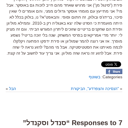
פירת ("סינגל מן") אני מרגיש שאחד מהם חייב לזכות גם באוסקר. אבל
מי? אני מתייעץ עם מומחי אוסקר גדולים ממני, והם אומרים לי שאין
סיכוי, ברידג'ס ובולוק, זה חתום וסופי. והבאפט"א? נו, בולוק בכלל לא
היתה מועמדת כי הסרט שלה יצא באנגליה רק ב-2010. וממילא מוליגן
ופירת הם שחקנים בריטיים שזוכים ליתרון המגרש הביתי. וגם זה מציק
לי: יותר מדי אמריקאים בפרסי המשחק. שנה בלי זוכה בריטי? נשמע
מופרך. אז אני רוצה להמר שמוליגן או פירת ידפקו הפתעה ויקלקלו
לכמה מאיתנו את הסטטיסטיקה. אבל מי מהם? לרגע נראה לי שזה
פירת. אבל לרגע זה נראה שזה מוליגן. אני צריך עוד לחשוב על זה קצת.
Categories:
בשוטף
«
"הנסיכה והצפרדע", הביקורת
הבל
»
7 Responses to “סנדל וסקנדל”