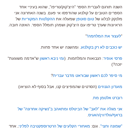
השנה תורגם לעברית הספר "היצ'קוק/טריפו", שהוא בעיניי אחד
הספרים הטובים על קולנוע שהודפסו אי פעם. בשנה האחרונה אני
מלנקק לבלוג של
טום סוטפן
שמעלה את
ההקלטות המקוריות
של
הראיונות שערך טריפו עם היצ'קוק ושמהן תומלל הספר. האזנה חובה.
"
לעצור את המלחמה!
"
יש כוכבים לא רק בקולנוע
. ומהשנה יש אחד פחות.
פרסי אופיר
: הנבואות והמלחמות. (
ומי ניבא ראשון
ש"אדמה משוגעת"
יזכה?)
מי סיפר לכם ראשון שבוראט מדבר עברית
?
מועדון הגנוזים
(הסרטים שהמפיצים קנו, אבל בסוף לא הוציאו)
רוברט אלטמן מת
.
אני מגלה את "לאב" של הביטלס ומתאהב ב"נשיקה אחרונה" של
בראף/גולדווין/האגיס
.
"שמונה וחצי"
. וגם:
מאחורי הקלעים של הרטרוספקטיבה לפליני
, אחד