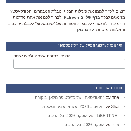
רוצים לעזור לממן את פעילות הבלוג, טבלת המבקרים והפודקאסט?
מוזמנים לבקר
בדף שלי ב-Patreon
ולבחור לכם את אחת מדרגות
התמיכה, ולהצטרף לקבוצות הסודיות של "סינמסקופ" לקבלת עדכונים
והמלצות פרטיות.
לחצו כאן
הירשמו לעדכוני המייל של ״סינמסקופ״
הכניסו כתובת אימייל ולחצו אנטר
תגובות אחרונות
אחד
על
״האודיסאה״ של כריסטופר נולאן, ביקורת
Shai
על
דוקאביב 2026: שש או שבע המלצות
_LiBERTiNE_
על
אוסקר 2026: כל הזוכים
איתן
על
אוסקר 2026: כל הזוכים