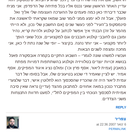
עדיין האתר הראשון שאני נכנס אליו בכל פתיחה של הדפדפן. אני מניח
שכבר דיברתי כאן כמה פעמים על ההערכה העצומה שלי אליך ואל
פועלך, אבל זה לא ימנע ממני לומר שוב שמאז שקראתי לראשונה את
סינמסקופ ב"העיר" לפני כעשר שנים (אם החשבון שלי נכון, ולא הייתי
מהמר על זה) הבנתי איך אפשר לכתוב על קולנוע ולהיות קריא, נהיר
ומובן גם לחובבי קולנוע חובבנים וגם למקצועיים, וככל שאני הופך
ליותר מקצועי – אני יותר נהנה. בקיצור – יופי של שנה נתת לי כאן, אני
מחכה ומצפה לשנים הבאות.
ועכשיו למשהו שונה לגמרי – השבוע התקיים בקמרה אובסקורה פאנל
בנושא זכויות יוצרים בטלוויזיה וקולנוע בהשתתפות דמויות מפתח
במאבק (עמית ליאור, אסף פרץ וכו') ומולם נציג איגוד המפיקים, אסף
אמיר. יש לציין שאמיר די שכנע בטיעונים שלו, אבל בסופו של דבר
עמית ליאור היה זה שהכריז שהסכסוך הוא לחלוטין אישי, דבר שלצערי
מתברר כנכון במאה אחוזים. למתבונן מהצד (עדיין) נראה שאין סיבה
אמיתית לסכסוך הנוכחי בין המפיקים לתל"י, למעט חדוות התנצחות
משני הצדדים.
REPLY
צפריר
6 ינואר 2007 at 22:36
PERMALINK