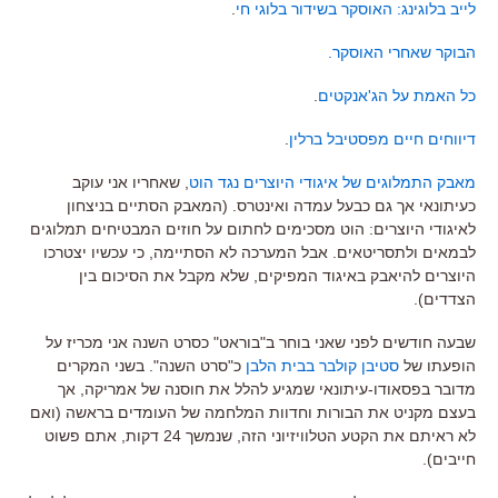
לייב בלוגינג: האוסקר בשידור בלוגי חי
.
הבוקר שאחרי האוסקר.
כל האמת על הג'אנקטים
.
דיווחים חיים מפסטיבל ברלין
.
מאבק התמלוגים של איגודי היוצרים נגד הוט
, שאחריו אני עוקב
כעיתונאי אך גם כבעל עמדה ואינטרס. (המאבק הסתיים בניצחון
לאיגודי היוצרים: הוט מסכימים לחתום על חוזים המבטיחים תמלוגים
לבמאים ולתסריטאים. אבל המערכה לא הסתיימה, כי עכשיו יצטרכו
היוצרים להיאבק באיגוד המפיקים, שלא מקבל את הסיכום בין
הצדדים).
שבעה חודשים לפני שאני בוחר ב"בוראט" כסרט השנה אני מכריז על
הופעתו של
סטיבן קולבר בבית הלבן
כ"סרט השנה". בשני המקרים
מדובר בפסאודו-עיתונאי שמגיע להלל את חוסנה של אמריקה, אך
בעצם מקניט את הבורות וחדוות המלחמה של העומדים בראשה (ואם
לא ראיתם את הקטע הטלוויזיוני הזה, שנמשך 24 דקות, אתם פשוט
חייבים).