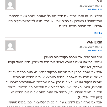
ט.ל.
7 ינואר 2007 at 1:00
PERMALINK
מזל"טים. זה הזמן לחזק את ידיך מול כל האומה ולומר שאני נפעמת
מכך שהבלוג מעודכן על בסיס יומי. אי לכך, מגיע לך להיות נרקיסיסט
אפילו יותר מפעם בשנה. לחיים.
REPLY
VAN ERIK
7 ינואר 2007 at 1:03
PERMALINK
מזל טוב יאיר, אני מחכה בקוצר רוח למגזין.
ועכשיו למשהו שונה לגמרי- ראיתי את מיס סאנשיין, סרט חמוד וקצת
מתריד, לא יותר.
אבל אני מנסה להבין את סצינות הריקוד בסרטים- פעם כתבת על זה,
כאשר יש סרט על משפחה/יחסים באמצע או סוף הסרט הגיבורים
יתחילו לרקוד ואז אנו הצופים נבין שהם מתקשרים/אוהבים/התגברו על
הבעיות, ובזמן האחרון אני יכול להריח את הסצינה הזו מרחוק, ולצערי
הרב הן תמיד יעבדו עליי, תמיד אני יהנה מהם אפילו אם הסרט רע.
(כגון ילדי CCCR).
אבל אני מתחיל גם להרגיש שהן הופכות לקלישאה, כמו במיס סאנשיין