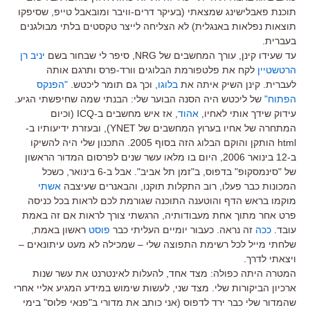
תוכנת פאבלישינג שמצאתי (בעיקר דרים-וויבר ומובאבל טייפ, שסיפקו
תוצאות נפלאות באנגלית) לא הצליחה לייצר טקסטים בלתי מבולגנים
בעברית.
עד שעידו קינן, עורך המחשבים של NRG, סיפר לי שבחור בשם
יניב רן
הרטשטיין
לקח את פלטפורמת הבלוגים וורד-פרס ותרגם אותה
לעברית. קינן השיק איתה את
בלוגו
, וכך גם תומר ליכטש.
"הפנקס
הפתוח"
של ליכטש היה הסנה הבוער שלי: הבנתי שמה שחיפשתי הגיע.
עידוק שידך אותי לאחיו,
אהוד
, אז איש מחשבים ב-ICQ (וכיום
המתחרה של אחיו בערוץ המחשבים של YNET), ובעזרת ידיעותיו ב-
html הותקן והוקם הבלוג הזה בסוף 2005. התכנון שלי היה להשיקו
ב-12 בינואר 2006, היום בו מלאו עשר שנים לפרסום המדור הראשון
של "סינמסקופ" בדפוס, ב"זמן תל אביב". אבל ב-6 בינואר, כשכל
המכונות כבר פעלו, רוב התקלות תוקנו, והבאנרים שעיצבה
אשתי
מוקמו בראש הדף והוטענה התוכנה שגורמת לכם לראות בכל כניסה
פרט אחר מתוך אחת מעבודותיה, הרגשתי צורך לראות אם זה באמת
עובד.
ככה
זה נראה. כעבור יומיים העליתי כבר
פוסט
ראשון באמת,
שלחתי מייל לכל רשימת התפוצה שלי – שמכילה לא מעט עיתונאים –
ויצאתי לדרך.
המטרה היתה כפולה: מצד אחד, להעלות לאינטרנט את עשר שנות
ארכיון הביקורות שלי. מצד שני, לעשות שימוש במידע המגיע אליי אחרי
שהמדור שלי כבר ירד לדפוס (אני כותב את מדורי ב"פנאי פלוס" בימי