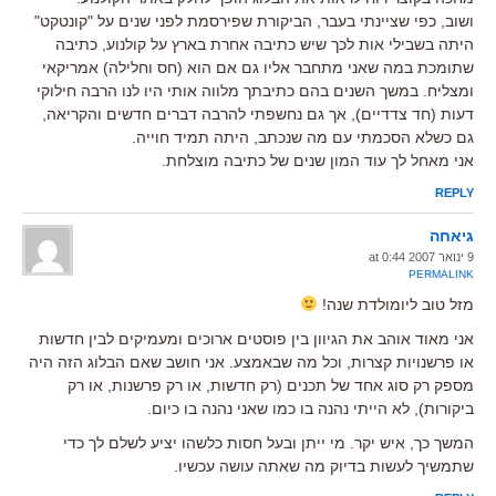
ושוב, כפי שציינתי בעבר, הביקורת שפירסמת לפני שנים על "קונטקט"
היתה בשבילי אות לכך שיש כתיבה אחרת בארץ על קולנוע, כתיבה
שתומכת במה שאני מתחבר אליו גם אם הוא (חס וחלילה) אמריקאי
ומצליח. במשך השנים בהם כתיבתך מלווה אותי היו לנו הרבה חילוקי
דעות (חד צדדיים), אך גם נחשפתי להרבה דברים חדשים והקריאה,
גם כשלא הסכמתי עם מה שנכתב, היתה תמיד חוייה.
אני מאחל לך עוד המון שנים של כתיבה מוצלחת.
REPLY
גיאחה
9 ינואר 2007 at 0:44
PERMALINK
מזל טוב ליומולדת שנה!
אני מאוד אוהב את הגיוון בין פוסטים ארוכים ומעמיקים לבין חדשות
או פרשנויות קצרות, וכל מה שבאמצע. אני חושב שאם הבלוג הזה היה
מספק רק סוג אחד של תכנים (רק חדשות, או רק פרשנות, או רק
ביקורות), לא הייתי נהנה בו כמו שאני נהנה בו כיום.
המשך כך, איש יקר. מי ייתן ובעל חסות כלשהו יציע לשלם לך כדי
שתמשיך לעשות בדיוק מה שאתה עושה עכשיו.