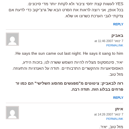
YES לעשות קצת יחסי ציבור ולא לקחת יותר מדי סיכונים.
בכל אופן, אני רוצה לראות את הסרט הבא של גרצ'יקוב כדי לדעת אם
צדקתי לגבי הערכת כשרונו או שלא.
REPLY
באביק
7 ינואר 2007 at 11:46
PERMALINK
He says the sun came out last night. He says it sang to him.
יאיר, סינמסקופ מצליח להיות השמש ששרה לנו, בזכות הידע,
האסוסיאציות וההקשרים התרבותיים. תודה על האנרגיות והתעוזה.
מזל טוב.
רוה לבאביק: ציטוטים מ"מפגשים מהסוג השלישי" הם כמו זר
פרחים בבלוג הזה. תודה רבה.
REPLY
איתן
7 ינואר 2007 at 14:26
PERMALINK
מזל טוב, יאיר.