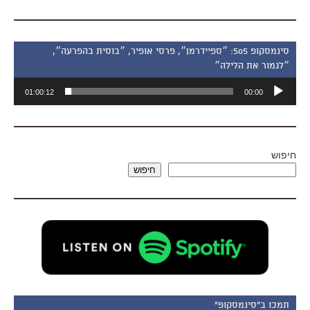
סינמסקופ 505: ״ספיידרמן״, פרסי אופיר, ״בוסית בהפרעה״,
״לגמור את הלילה״
נגן
01:00:12
00:00
אודיו
חיפוש
חיפוש
תמכו ב"סינמסקופ"