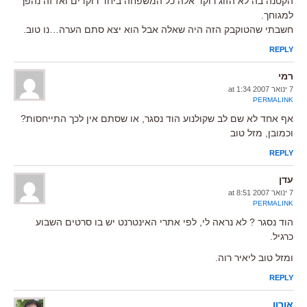
הקטנה בה לא הזוג רוקד אלה כל המשפחה ביחד רוקדים ואז זה נהפך
למגוחך.
חשבתי שהטוקבק הזה היה שאלה אבל הוא יצא סתם הערה…נו טוב.
REPLY
רמי
7 ינואר 2007 at 1:34
PERMALINK
אף אחד לא שם לב שקולנוע הוד נסגר, או שסתם אין לכך התייחסות?
וכמובן, מזל טוב
REPLY
עדן
7 ינואר 2007 at 8:51
PERMALINK
הוד נסגר ? לא נראה לי, לפי אתרי האינטרנט יש בו סרטים השבוע
כרגיל.
ומזל טוב ליאיר רוה.
REPLY
אורון