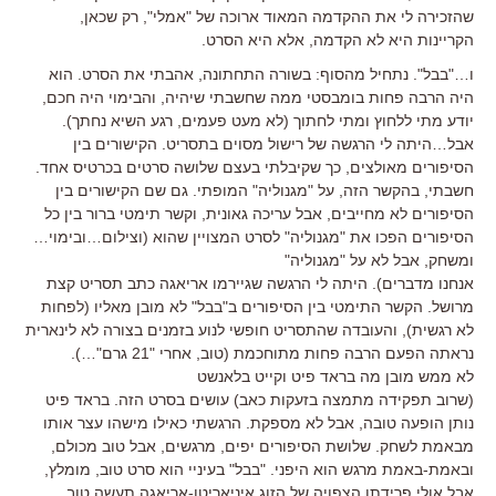
שהזכירה לי את ההקדמה המאוד ארוכה של "אמלי", רק שכאן,
הקריינות היא לא הקדמה, אלא היא הסרט.
ו…"בבל". נתחיל מהסוף: בשורה התחתונה, אהבתי את הסרט. הוא
היה הרבה פחות בומבסטי ממה שחשבתי שיהיה, והבימוי היה חכם,
יודע מתי ללחוץ ומתי לחתוך (לא מעט פעמים, רגע השיא נחתך).
אבל…היתה לי הרגשה של רישול מסוים בתסריט. הקישורים בין
הסיפורים מאולצים, כך שקיבלתי בעצם שלושה סרטים בכרטיס אחד.
חשבתי, בהקשר הזה, על "מגנוליה" המופתי. גם שם הקישורים בין
הסיפורים לא מחייבים, אבל עריכה גאונית, וקשר תימטי ברור בין כל
הסיפורים הפכו את "מגנוליה" לסרט המצויין שהוא (וצילום…ובימוי…
ומשחק, אבל לא על "מגנוליה"
אנחנו מדברים). היתה לי הרגשה שגיירמו אריאגה כתב תסריט קצת
מרושל. הקשר התימטי בין הסיפורים ב"בבל" לא מובן מאליו (לפחות
לא רגשית), והעובדה שהתסריט חופשי לנוע בזמנים בצורה לא לינארית
נראתה הפעם הרבה פחות מתוחכמת (טוב, אחרי "21 גרם"…).
לא ממש מובן מה בראד פיט וקייט בלאנשט
(שרוב תפקידה מתמצה בזעקות כאב) עושים בסרט הזה. בראד פיט
נותן הופעה טובה, אבל לא מספקת. הרגשתי כאילו מישהו עצר אותו
מבאמת לשחק. שלושת הסיפורים יפים, מרגשים, אבל טוב מכולם,
ובאמת-באמת מרגש הוא היפני. "בבל" בעיניי הוא סרט טוב, מומלץ,
אבל אולי פרידתו הצפויה של הזוג איניאריטו-אריאגה תעשה טוב