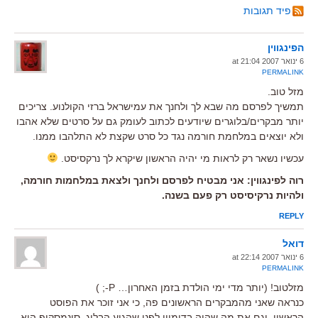
פיד תגובות
הפינגווין
6 ינואר 2007 at 21:04
PERMALINK
מזל טוב.
תמשיך לפרסם מה שבא לך ולחנך את עמישראל ברזי הקולנוע. צריכים
יותר מבקרים/בלוגרים שיודעים לכתוב לעומק גם על סרטים שלא אהבו
ולא יוצאים במלחמת חורמה נגד כל סרט שקצת לא התלהבו ממנו.
עכשיו נשאר רק לראות מי יהיה הראשון שיקרא לך נרקסיסט.
רוה לפינגווין: אני מבטיח לפרסם ולחנך ולצאת במלחמות חורמה,
ולהיות נרקיסיסט רק פעם בשנה.
REPLY
דואל
6 ינואר 2007 at 22:14
PERMALINK
מזלטוב! (יותר מדי ימי הולדת בזמן האחרון… P-; )
כנראה שאני מהמבקרים הראשונים פה, כי אני זוכר את הפוסט
הראשון, וגם את מה שהיה בדומיין לפני שהגיע הבלוג. סינמסקופ הוא