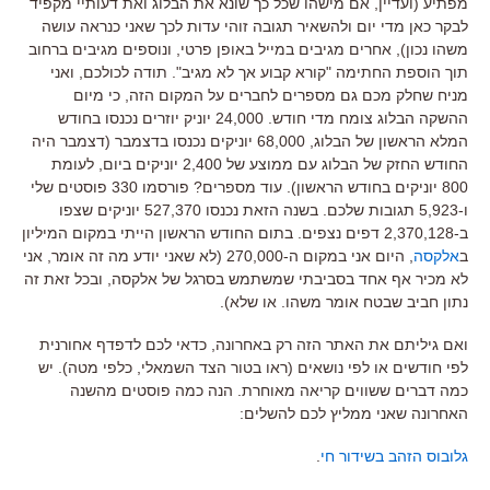
מפתיע (ועדיין, אם מישהו שכל כך שונא את הבלוג ואת דעותיי מקפיד
לבקר כאן מדי יום ולהשאיר תגובה זוהי עדות לכך שאני כנראה עושה
משהו נכון), אחרים מגיבים במייל באופן פרטי, ונוספים מגיבים ברחוב
תוך הוספת החתימה "קורא קבוע אך לא מגיב". תודה לכולכם, ואני
מניח שחלק מכם גם מספרים לחברים על המקום הזה, כי מיום
ההשקה הבלוג צומח מדי חודש. 24,000 יוניק יוזרים נכנסו בחודש
המלא הראשון של הבלוג, 68,000 יוניקים נכנסו בדצמבר (דצמבר היה
החודש החזק של הבלוג עם ממוצע של 2,400 יוניקים ביום, לעומת
800 יוניקים בחודש הראשון). עוד מספרים? פורסמו 330 פוסטים שלי
ו-5,923 תגובות שלכם. בשנה הזאת נכנסו 527,370 יוניקים שצפו
ב-2,370,128 דפים נצפים. בתום החודש הראשון הייתי במקום המיליון
ב
אלקסה
, היום אני במקום ה-270,000 (לא שאני יודע מה זה אומר, אני
לא מכיר אף אחד בסביבתי שמשתמש בסרגל של אלקסה, ובכל זאת זה
נתון חביב שבטח אומר משהו. או שלא).
ואם גיליתם את האתר הזה רק באחרונה, כדאי לכם לדפדף אחורנית
לפי חודשים או לפי נושאים (ראו בטור הצד השמאלי, כלפי מטה). יש
כמה דברים ששווים קריאה מאוחרת. הנה כמה פוסטים מהשנה
האחרונה שאני ממליץ לכם להשלים:
גלובוס הזהב בשידור חי
.