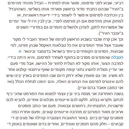
רביעי, שבוע לפני פרסומו, וסוגר אותו למחרת – הבדל מהותי מהימים
ב"העיר" שבהם כתבתי מדור בראשון וסגרתי אותו בשלישי, כשההבדל
בין הכתיבה לפרסום איפשר לי לשמור בידיי ידיעות ראשוניות, או
למחוק אותן מהדפוס אם הן פורסמו לפניי, ובין לבין היו לי עוד יומיים
של אפשרויות לתקן, לעדכן ולהשלים חומרים גם במדוריי השונים
ב"עכבר העיר").
וכך אכן קרה שכבר בשבוע הראשון לקיומו של האתר העביר לי מקור
שעובד אצל אחד המפיצים את כל טבלאות האקסל שבהן פורטו, לפי
שבועות, הסרטים הקופתיים ביותר בישראל בדצמבר ובינואר.
זו
הטבלה
שהמפיצים מסרבים בתוקף לשחרר לפרסום, והיא היתה בידיי.
למרבה הצער, אותו מקור לא הצליח לחזור על ההישג, אבל מדי פעם
אני עדיין מצליח להשיג נתוני קופה מקומיים שאף עיתונאי קולנוע אחר
לא משיג. אני גם מאמין שלא ירחק היום שבו המפיצים בארץ יבינו שיש
להם אינטרס לפרסם את הנתונים האלה, והם יהפכו לנחלת הכלל (ואז
אני כמובן אאבד בהם עניין).
בשנה האחרונה אני מנסה ביני ובין עצמי למצוא את הפורמט שהכי כיף
לכתוב ולקרוא בבלוג. ללקט לכם אייטמים מבלוגים אחרים, להביא לכם
פרשנויות, התנצחויות, ניחושים ונבואות. פעם אני כותב פוסטים
ארוכים מאוד המורכבים מהרבה אייטמים קטנים, ופעם אחרת כמה
פוסטים קצרים ביום. באזור התגובות הצטברה קהילה של מגיבים די
קבועים – חלק מהם תומכים ואוהדים, אחרים בזים ושוטמים באופן די