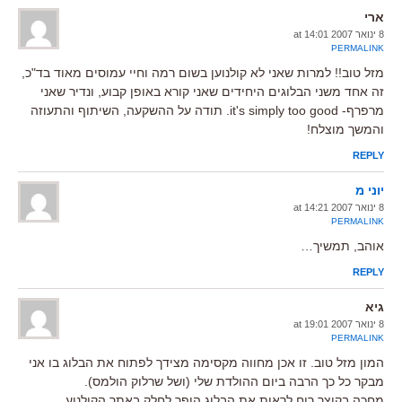
ארי
8 ינואר 2007 at 14:01
PERMALINK
מזל טוב!! למרות שאני לא קולנוען בשום רמה וחיי עמוסים מאוד בד"כ,
זה אחד משני הבלוגים היחידים שאני קורא באופן קבוע, ונדיר שאני
מרפרף- it's simply too good. תודה על ההשקעה, השיתוף והתעוזה
והמשך מוצלח!
REPLY
יוני מ
8 ינואר 2007 at 14:21
PERMALINK
אוהב, תמשיך…
REPLY
גיא
8 ינואר 2007 at 19:01
PERMALINK
המון מזל טוב. זו אכן מחווה מקסימה מצידך לפתוח את הבלוג בו אני
מבקר כל כך הרבה ביום ההולדת שלי (ושל שרלוק הולמס).
מחכה בקוצר רוח לראות את הבלוג הופך לחלק באתר הקולנוע.