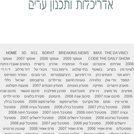
HOME
3D
9/11
BORAT
BREAKING NEWS
IMAX
THE DA VINCI
THE DAILY SHOW
CODE
אוסקר 2005
אוסקר 2006
אוסקר 2007
אוסקר
2008
אורחים
אינטרנט
אנג לי
אנימציה
ארכיון
ביקורת
במאים שעברו ניתוח
לשינוי מין
בקרוב
בשוטף
בתי קולנוע
ג'יימס בונד
גיבורי על
דוד פרלוב
די.וי.די
דפש מוד
האחים כהן
היי דפינישן
היצ'קוק/טריפו
הכי טובים
המדור המודפס
הספד
וודי אלן
טלוויזיה
טעויות תרגום
טריילרים
טרקובסקי
ישראל
כללי
מאבק היוצרים
מוזיקה
מועדון הגנוזים
מועדון הגנוזים 2007
מועצת הקולנוע
מפיצים
מר משיב
ניו יורק
סאנדאנס
סטיבן ספילברג
סיכום העשור
סיכום שנה
2006
סיכום שנה 2007
סיכום שנה 2008
סינמטק
סקירת בלוגים
סרטי ילדים
סרטי קיץ
סתם
פול מקרטני
פוליצרוסקופ
פוליצרסקופ 2006
פסטיבל ברלין
2006
פסטיבל ברלין 2007
פסטיבל ברלין 2008
פסטיבל ונציה 2006
פסטיבל
ונציה 2007
פסטיבל חיפה 2006
פסטיבל חיפה 2007
פסטיבל חיפה 2008
פסטיבל טורונטו 2006
פסטיבל ירושלים 2006
פסטיבל ירושלים 2007
פסטיבל
ירושלים 2008
פסטיבל קאן 2006
פסטיבל קאן 2007
פסטיבל קאן 2008
פסטיבלים
פרס אופיר 2006
פרס אופיר 2007
פרס אופיר 2008
קוונטין טרנטינו