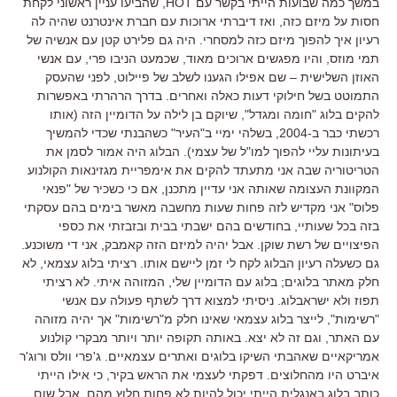
במשך כמה שבועות הייתי בקשר עם HOT, שהביעו עניין ראשוני לקחת
חסות על מיזם כזה, ואז דיברתי ארוכות עם חברת אינטרנט שהיה לה
רעיון איך להפוך מיזם כזה למסחרי. היה גם פלירט קטן עם אנשיה של
תמי מוזס, והיו מפגשים ארוכים מאוד, שכמעט הניבו פרי, עם אנשי
האוזן השלישית – שם אפילו הגענו לשלב של פיילוט, לפני שהעסק
התמוטט בשל חילוקי דעות כאלה ואחרים. בדרך הרהרתי באפשרות
להקים בלוג "חומה ומגדל", שיוקם בן לילה על הדומיין הזה (אותו
רכשתי כבר ב-2004, בשלהי ימיי ב"העיר" כשהבנתי שכדי להמשיך
בעיתונות עליי להפוך למו"ל של עצמי). הבלוג היה אמור לסמן את
הטריטוריה שבה אני מתעתד להקים את אימפריית מגזינאות הקולנוע
המקוונת העצומה שאותה אני עדיין מתכנן, אם כי כשכיר של "פנאי
פלוס" אני מקדיש לזה פחות שעות מחשבה מאשר בימים בהם עסקתי
בזה בכל שעותיי, בחודשים בהם ישבתי בבית ובזבזתי את כספי
הפיצויים של רשת שוקן. אבל יהיה למיזם הזה קאמבק, אני די משוכנע.
גם כשעלה רעיון הבלוג לקח לי זמן ליישם אותו. רציתי בלוג עצמאי, לא
חלק מאתר בלוגים; בלוג עם הדומיין שלי, המזוהה איתי. לא רציתי
תפוז ולא ישראבלוג. ניסיתי למצוא דרך לשתף פעולה עם אנשי
"רשימות", לייצר בלוג עצמאי שאינו חלק מ"רשימות" אך יהיה מזוהה
עם האתר, וגם זה לא יצא. באותה תקופה יותר ויותר מבקרי קולנוע
אמריקאיים שאהבתי השיקו בלוגים ואתרים עצמאיים. ג'פרי וולס ורוג'ר
איברט היו מהחלוצים. דפקתי לעצמי את הראש בקיר, כי אילו הייתי
כותב בלוג באנגלית הייתי יכול להיות לא פחות חלוץ מהם. אבל שום