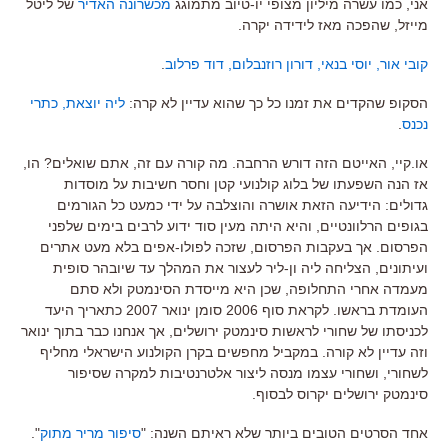
אני, כמו עשרה מיליון מצופי יו-טיוב מתמוגג
מכשרונה האדיר
של ליטל
מייזל, שהפכה מאז לידידה יקרה.
קובי אור, יוסי בנאי, דורון רוזנבלום, דוד פרלוב
.
הסקופ שהקדים את זמנו כל כך שהוא עדיין לא קרה:
ליה יוצאת, כתרי
נכנס
.
או.קיי, האייטם הזה דורש הרחבה. מה קורה עם זה, אתם שואלים? הו,
אז הנה השפעתו של בלוג קולנועי קטן וחסר חשיבות על מוסדות
גדולים: הידיעה הזאת אושרה והוצלבה על ידי כמעט כל הגורמים
בגופים הרלוונטיים, והיא היתה מעין סוד ידוע לרבים בימים שלפני
הפרסום. אך בעקבות הפרסום, שזכה לפולו-אפים בלא מעט אתרים
ועיתונים, הצליחה ליה ון-ליר לעצור את המהלך עד שיובהר סופית
מעמדה אחרי התחלופה, שכן היא מייסדת הסינמטק ולא סתם
העומדת בראשו. לקראת סוף 2006 סומן ינואר 2007 כתאריך היעד
לכניסתו של שחורי לראשות סינמטק ירושלים, אך אנחנו כבר בתוך ינואר
וזה עדיין לא קורה. במקביל מחפשים בקרן הקולנוע הישראלי מחליף
לשחורי, ושחורי עצמו מנסה ליצור אלטרנטיבות למקרה שסיפור
סינמטק ירושלים יקרוס לבסוף.
אחד הסרטים הטובים ביותר שלא ראיתם השנה: "
סיפור מריר מתוק
".