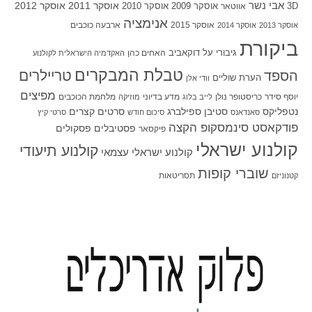
אבי נשר
אוסקר 2011
אוסקר 2012
אוסקר 2009
אוסקר 2010
3D
אווטאר
אנימציה
אוסקר 2015
ארבעה כוכבים
אוסקר 2013
אוסקר 2014
ביקורת
גיבורי על
דוקאביב
האחים כהן
האקדמיה הישראלית לקולנוע
טבלת המבקרים
טריילרים
הספד
הערת שוליים
וודי אלן
מפיצים
יוסף סידר
כריסטופר נולן
מדע בדיוני
מלחמת הכוכבים
לייב בלוג
מוזיקה
סטיבן ספילברג
סרטים קצרים
נטפליקס
סאנדאנס
סיכום חודש
סרטי קיץ
פודקאסט סינמסקופ הקצה
פסטיבלים
פסקולים
פיקסאר
קולנוע ישראלי
קולנוע תיעודי
קולנוע ישראלי עצמאי
שוברי קופות
תסריטאות
קטנוניזם