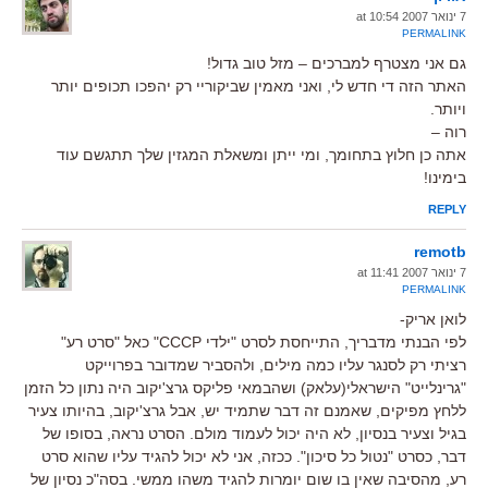
7 ינואר 2007 at 10:54
PERMALINK
גם אני מצטרף למברכים – מזל טוב גדול!
האתר הזה די חדש לי, ואני מאמין שביקוריי רק יהפכו תכופים יותר
ויותר.
רוה –
אתה כן חלוץ בתחומך, ומי ייתן ומשאלת המגזין שלך תתגשם עוד
בימינו!
REPLY
remotb
7 ינואר 2007 at 11:41
PERMALINK
לואן אריק-
לפי הבנתי מדבריך, התייחסת לסרט "ילדי CCCP" כאל "סרט רע"
רציתי רק לסנגר עליו כמה מילים, ולהסביר שמדובר בפרוייקט
"גרינלייט" הישראלי(עלאק) ושהבמאי פליקס גרצ'יקוב היה נתון כל הזמן
ללחץ מפיקים, שאמנם זה דבר שתמיד יש, אבל גרצ'יקוב, בהיותו צעיר
בגיל וצעיר בנסיון, לא היה יכול לעמוד מולם. הסרט נראה, בסופו של
דבר, כסרט "נטול כל סיכון". ככזה, אני לא יכול להגיד עליו שהוא סרט
רע, מהסיבה שאין בו שום יומרות להגיד משהו ממשי. בסה"כ נסיון של