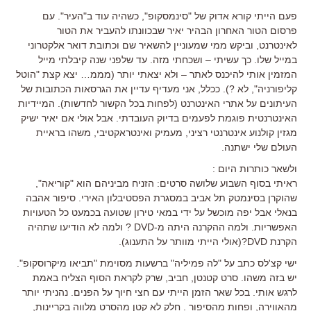
פעם הייתי קורא אדוק של "סינמסקופ", כשהיה עוד ב"העיר". עם
פרסום הטור האחרון הבהיר יאיר שבכוונתו להעביר את הטור
לאינטרנט, וביקש ממי שמעוניין להשאיר שם וכתובת דואר אלקטרוני
במייל שלו. כך עשיתי – ושכחתי מזה. עד שלפני שנה קיבלתי מייל
המזמין אותי להיכנס לאתר – ולא יצאתי יותר (מממ… יצא קצת "הוטל
קליפורניה", לא ?). ככלל, אני מעדיף עדיין את הגרסאות הכתובות של
העיתונים על אתרי האינטרנט (לפחות בכל הקשור לחדשות). המיידיות
האינטרנטית פוגמת לפעמים בדיוק העובדתי. אבל אולי אם יאיר ישיק
מגזין קולנוע אינטרנטי רציני, מעמיק ואינטראקטיבי, משהו בראיית
העולם שלי ישתנה.
ולשאר כותרות היום :
ראיתי בסוף השבוע שלושה סרטים: הזניח מביניהם הוא "קוריאה",
שהוקרן בסינמטק תל אביב במסגרת הפסטיבלון האירי. סיפור אהבה
בנאלי אבל יפה מוכשל על ידי במאי טירון שטועה בכמעט כל הטעויות
האפשריות. ולמה ההקרנה היתה מ-DVD ? ולמה לא הודיעו שתהיה
הקרנת DVD?(אולי הייתי מוותר על התענוג).
ישי קצ'לס כתב על "לה פמיליה" ברשעות מסוימת "תביאו מיקרוסקופ".
יש בזה משהו. סרט קטנטן, חביב, שרק לקראת הסוף הצליח באמת
לרגש אותי. בכל שאר הזמן הייתי עם חצי חיוך על הפנים. נהניתי יותר
מהאווירה, ופחות מהסיפור . חלק לא קטן מהסרט מלווה בקריינות,