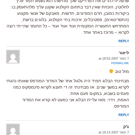
שתצליח להרים את הפרוייקט שלך מתישהו הוא נשמע תפור עליך
לחלוטין, הוכחת שאין דבר בתחום הקולנוע שקטן עליך מלהתעסק בו:
ביקורות כמובן, חרם המפיצים, חדשות, מאבקם של אנשי מקצוע
(התסריטאים), פסטיבלים, איכות בתי הקולנוע, בלוגים ברשת,
המתרחש התעשייה המקומית ועוד ועוד ועוד – כל החומר שהייתי רוצה
לקרוא – מרוכז באתר אחד.
REPLY
ליאור
7 ינואר 2007 at 18:53
PERMALINK
מזל טוב
מבחינתי הבלוג תמיד היה גלגול אחר של המדור המודפס שאותו נהגתי
לקרוא במשך שנים. אז מבחינתי זה די תענוג לקרוא סינמסקופ כמה
פעמים בשבוע, במקום פעם אחת.
האמת, וידוי: מאז עליית הבלוג אני כמעט לא קורא את המדור
המודפס.
REPLY
ג'ק
7 ינואר 2007 at 19:14