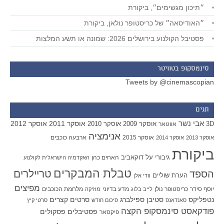
״תיכון מגשימים״, ביקורת
״האודיסאה״ של כריסטופר נולאן, ביקורת
פסטיבל הקולנוע בירושלים 2026: שמונה או תשע המלצות
סינמסקופ בטוויטר
Tweets by @cinemascopian
תגים
אבי נשר
אוסקר 2011
אוסקר 2012
אוסקר 2009
אוסקר 2010
3D
אווטאר
אנימציה
אוסקר 2015
ארבעה כוכבים
אוסקר 2013
אוסקר 2014
ביקורת
גיבורי על
דוקאביב
האחים כהן
האקדמיה הישראלית לקולנוע
טבלת המבקרים
טריילרים
הספד
הערת שוליים
וודי אלן
מפיצים
יוסף סידר
כריסטופר נולן
מדע בדיוני
מלחמת הכוכבים
לייב בלוג
מוזיקה
סטיבן ספילברג
סרטים קצרים
נטפליקס
סאנדאנס
סיכום חודש
סרטי קיץ
פודקאסט סינמסקופ הקצה
פסטיבלים
פסקולים
פיקסאר