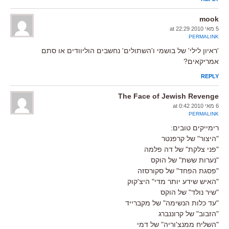
mook
5 מאי 2010 at 22:29
PERMALINK
'ראיון לילי' של בושמי ו'השתולים' נחשבים הוליוודים או סתם
אמריקאים?
REPLY
The Face of Jewish Revenge
6 מאי 2010 at 0:42
PERMALINK
רימייקים טובים:
"היצור" של קרפנטר
"פני צלקת" של דה פלמה
"נערות ששת" של הוקס
"פסגת הפחד" של סקורסזה
"האיש שידע יותר מדי" היצ'קוק
"שיר נולד" של הוקס
"עד כלות הנשימה" של מקברייד
"הזבוב" של קרוננברג
"השליח ממנצ'וריה" של דמי