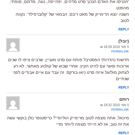
'הכניסו את האדם הנכון' סרט מדהים, יפהייפה, נוגה, מדמם, מופתי,
מהפנט.
השנה יוצא הרימייק של מאט ריבס, הבמאי של 'קלוברפילד'. נקווה
לטוב.
REPLY
(יובל)
5 מאי 2010 at 18:28
PERMALINK
חדשות נהדרות! הפסטיבל פותח עם סרט מעניין, שרבים ציפו לו שנים
ארוכות וסוגר עם להיט הקיץ. אחרי שבוע של קולנוע מאתגר, לא רע
לצחוק מול/על איזה סרט ניאו-בורקס. זה עבד עם איים אבודים לפני
שנתיים.
REPLY
רותם
5 מאי 2010 at 18:32
PERMALINK
מיכאל, אתה מצפה לטוב מרימייק הוליוודי? כריסטופר נולן בוקשי עשה
את זה טוב, אז לא הייתי מצפה ליותר מדי
REPLY