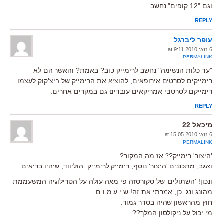
וגם "12 קופים" נחשב
REPLY
עופר ליברגל
6 מאי 2010 at 9:11
PERMALINK
"עד כלות הנשימה" נחשב לרימייק טוב? באמת? והאשר הם לא
רימייקים לסרטים אירופאים, להוציא את הרימייק של היצ'קוק לעצמו.
רימייקם לסרטםי אמריקאים עובדים גם במקרים אחרים.
REPLY
מיכאל 22
6 מאי 2010 at 15:05
PERMALINK
'היצור' רימייק?? אז מה המקור?
ואגב, מתכננים 'היצור' נוסף, רימייק לרימייק. הוליווד, שיהיו בריאים..
ונכון! 'השתולים' של סקורסזה פי מאה עולה על הטרילוגיה המשעממת
מהונג ונג. כן, אמרתי את זה! ש י ע מ ו ם
חוץ מהראשון שהיה בסדר גמור.
מי יכול על ניקולסון המלך??