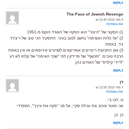
REPLY
The Face of Jewish Revenge
6 מאי 2010 at 15:45
PERMALINK
1) המקור של "היצור" הוא הפקה של האורד הוקס מ-1951.
2) "עד כלות הנשימה" נחשב לטוב בעיני. התפקיד הכי טוב של ריצ'רד
גיר. באמת.
3) אם התכוונת רימייקים אמריקאים לסרטים אירופאים אז אין באמת
הרבה טובים. "מכשף" של פרידקין לפי "שכר האימה" של קלוזו לא רע.
"ליידי קילרס" של האחים כהן.
REPLY
דן
7 מאי 2010 at 22:56
PERMALINK
נו, הכו בי.
אני מאוד אוהב את וונילה סקיי, על פני "פקח את עיניך", הספרדי.
כן. כן.
REPLY