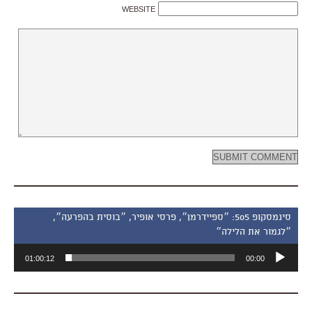
WEBSITE
סינמסקופ 505: ״ספיידרמן״, פרסי אופיר, ״בוסית בהפרעה״,
״לגמור את הלילה״
נגן
01:00:12
00:00
אודיו