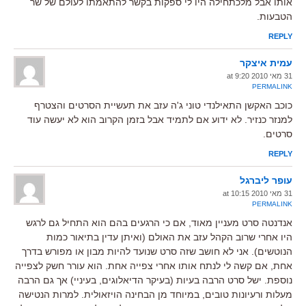
אותו אבל מלכתחילה היו לי ספקות בקשר להתאמתו לעולם של שר
הטבעות.
REPLY
עמית איצקר
31 מאי 2010 at 9:20
PERMALINK
כוכב האקשן התאילנדי טוני ג'ה עזב את תעשיית הסרטים והצטרף
למנזר כנזיר. לא ידוע אם לתמיד אבל בזמן הקרוב הוא לא יעשה עוד
סרטים.
REPLY
עופר ליברגל
31 מאי 2010 at 10:15
PERMALINK
אנדנטה סרט מעניין מאוד, אם כי הרגעים בהם הוא התחיל גם לרגש
היו אחרי שרוב הקהל עזב את האולם (ואיתן עדין בתיאור כמות
הנוטשים). אני לא חושב שזה סרט שנועד להיות מבון או מפורש בדרך
אחת, אם קשה לי לנתח אותו אחרי צפייה אחת. הוא עורר חשק לצפייה
נוספת. ישל סרט הרבה בעיות (בעיקר הדיאלוגים, בעיניי) אך גם הרבה
מעלות ורעיונות טובים, במיוחד מן הבחינה הויזאולית. למרות הנטישה