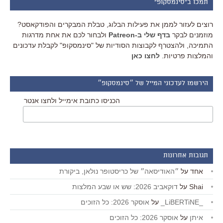
תמכו ב"סינמסקופ"
רוצים לעזור לממן את פעילות הבלוג, טבלת המבקרים והפודקאסט?
מוזמנים לבקר
בדף שלי ב-Patreon
ולבחור לכם את אחת מדרגות
התמיכה, ולהצטרף לקבוצות הסודיות של "סינמסקופ" לקבלת עדכונים
והמלצות פרטיות.
לחצו כאן
הירשמו לעדכוני המייל של ״סינמסקופ״
הכניסו כתובת אימייל ולחצו אנטר
תגובות אחרונות
אחד
על
״האודיסאה״ של כריסטופר נולאן, ביקורת
Shai
על
דוקאביב 2026: שש או שבע המלצות
_LiBERTiNE_
על
אוסקר 2026: כל הזוכים
איתן
על
אוסקר 2026: כל הזוכים