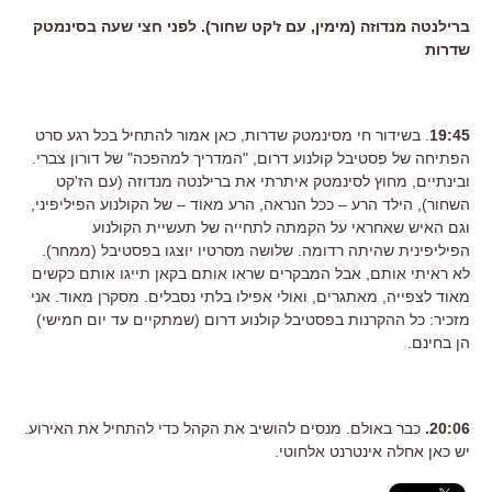
ברילנטה מנדוזה (מימין, עם ז'קט שחור). לפני חצי שעה בסינמטק
שדרות
19:45
. בשידור חי מסינמטק שדרות, כאן אמור להתחיל בכל רגע סרט
הפתיחה של פסטיבל קולנוע דרום, "המדריך למהפכה" של דורון צברי.
ובינתיים, מחוץ לסינמטק איתרתי את ברילנטה מנדוזה (עם הז'קט
השחור), הילד הרע – ככל הנראה, הרע מאוד – של הקולנוע הפיליפיני,
וגם האיש שאחראי על הקמתה לתחייה של תעשיית הקולנוע
הפיליפינית שהיתה רדומה. שלושה מסרטיו יוצגו בפסטיבל (ממחר).
לא ראיתי אותם, אבל המבקרים שראו אותם בקאן תייגו אותם כקשים
מאוד לצפייה, מאתגרים, ואולי אפילו בלתי נסבלים. מסקרן מאוד. אני
מזכיר: כל ההקרנות בפסטיבל קולנוע דרום (שמתקיים עד יום חמישי)
הן בחינם.
20:06.
כבר באולם. מנסים להושיב את הקהל כדי להתחיל את האירוע.
יש כאן אחלה אינטרנט אלחוטי.