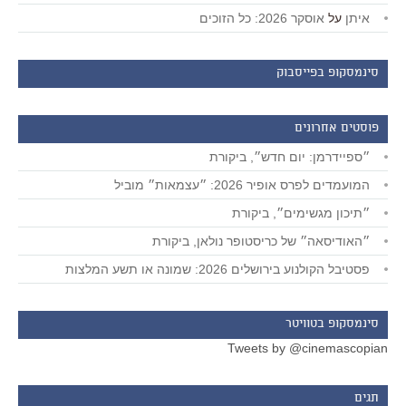
איתן
על
אוסקר 2026: כל הזוכים
סינמסקופ בפייסבוק
פוסטים אחרונים
״ספיידרמן: יום חדש״, ביקורת
המועמדים לפרס אופיר 2026: ״עצמאות״ מוביל
״תיכון מגשימים״, ביקורת
״האודיסאה״ של כריסטופר נולאן, ביקורת
פסטיבל הקולנוע בירושלים 2026: שמונה או תשע המלצות
סינמסקופ בטוויטר
Tweets by @cinemascopian
תגים