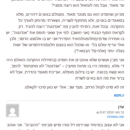
עד מאוד, אבל מה לעזאזל הוא רוצה ממני?
מכיוון שהסרט הוא גם מנוכר מאוד, ומצולם בגוונים דהויים, מלא
בסאונדים בוטים, ולא מתחנף לשנייה, נשארתי מרוחק לאורך כל
ההקרנה. ובכל זאת, ניסיתי להבין מה "אנדנטה" רוצה להגיד. רק
לקראת הסוף הבנתי (אני חושב): לפי איך שאני תופס את "אנדנטה", יש
בו אמירה שדמיון/חלומות/האיד הפרוידיאני יש בו אלמנט הרסני, ולכן
אולי עדיף עולם בלי. או שהכל הוא בעצם חלום/הזיה/סיוט של ישות
נעלה יותר (אלהים? הבמאי?).
אני מבין אנשים שלא אוהבים את הסרט (בתחילת ההקרנה האולם היה
די מלא. בסופה היו בו פחות מחצי) – "אנדנטה" לא מתנחמד. להפך,
הוא קשה בכוונה. יש בו צילום מופלא, ועריכת סאונד נהדרת, אבל לא
ברור את מה הם באים לשרת.
זה לא סרט לקהל הרחב. מצד שני, אולי יש כאן סיכוי לקאלט.
REPLY
עדן
31 מאי 2010 at 8:47
PERMALINK
אני לא עצוב במיוחד שגיירמו דל טורו פרש מבימוי "ההוביט". אני אוהב