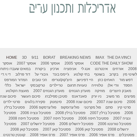
HOME
3D
9/11
BORAT
BREAKING NEWS
IMAX
THE DA VINCI
THE DAILY SHOW
CODE
אוסקר 2005
אוסקר 2006
אוסקר 2007
אוסקר
2008
אורחים
אינטרנט
אנג לי
אנימציה
ארכיון
ביקורת
במאים שעברו ניתוח
לשינוי מין
בקרוב
בשוטף
בתי קולנוע
ג'יימס בונד
גיבורי על
דוד פרלוב
די.וי.די
דפש מוד
האחים כהן
היי דפינישן
היצ'קוק/טריפו
הכי טובים
המדור המודפס
הספד
וודי אלן
טלוויזיה
טעויות תרגום
טריילרים
טרקובסקי
ישראל
כללי
מאבק היוצרים
מוזיקה
מועדון הגנוזים
מועדון הגנוזים 2007
מועצת הקולנוע
מפיצים
מר משיב
ניו יורק
סאנדאנס
סטיבן ספילברג
סיכום העשור
סיכום שנה
2006
סיכום שנה 2007
סיכום שנה 2008
סינמטק
סקירת בלוגים
סרטי ילדים
סרטי קיץ
סתם
פול מקרטני
פוליצרוסקופ
פוליצרסקופ 2006
פסטיבל ברלין
2006
פסטיבל ברלין 2007
פסטיבל ברלין 2008
פסטיבל ונציה 2006
פסטיבל
ונציה 2007
פסטיבל חיפה 2006
פסטיבל חיפה 2007
פסטיבל חיפה 2008
פסטיבל טורונטו 2006
פסטיבל ירושלים 2006
פסטיבל ירושלים 2007
פסטיבל
ירושלים 2008
פסטיבל קאן 2006
פסטיבל קאן 2007
פסטיבל קאן 2008
פסטיבלים
פרס אופיר 2006
פרס אופיר 2007
פרס אופיר 2008
קוונטין טרנטינו