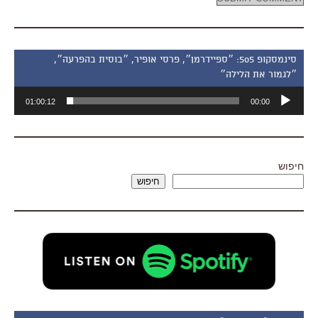
סינמסקופ 505: ״ספיידרמן״, פרסי אופיר, ״בוסית בהפרעה״,
״לגמור את הלילה״
נגן
01:00:12
00:00
אודיו
חיפוש
חיפוש