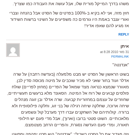
משהו בדרך המייקל מורית שלו, אבל עושה את העבודה כמו שצריך.
חוץ מזה, אני לא בקיא ב-100% בפרטים של הסרט אבל בהנחה וצברי
ואורי ענבר באמת היו גורמים כה משפיעים על השינוי ברשות השידור
אז מגיע להם שאפו אדיר!
REPLY
איתן
31 מאי 2010 at 8:28
PERMALINK
"אנדנטה"
בשוט הראשון של הסרט יש מבט מלמעלה (בעדשה רחבה) על שרה
אדלר ועוד בחור שאני לא מכיר שוכבים על מיטה מכוסה סדין לבן.
מאוורר שנמצא כנראה מצד שמאל של הפריים (מחוץ לפריים) שולח
פולסים קבועים של רוח אל המיטה. הסאונד מלא ברעשים תעשייתיים,
שחוזרים על עצמם במחזוריות קבועה. שרה אדלר ובן זוגה מנהלים
שיחה ארוכה, שחלקה שיחה רגילה של בני זוג, וחלקה פילוסופית ולא
ברורה. קולותיהם של השחקנים עברו דרך מערבל קול ונשמעים
מלאכותיים. השוט סטטי ברובו (וארוך), אבל מדי פעם יש חילופי
תאורה, ומדי פעם העדשה נסגרת, והפריים הרחב מצטמצם.
וזה מגדיר את כל הסרט בשבילי: "אנדנטה" הוא סרט יפהפה ומסוגנן