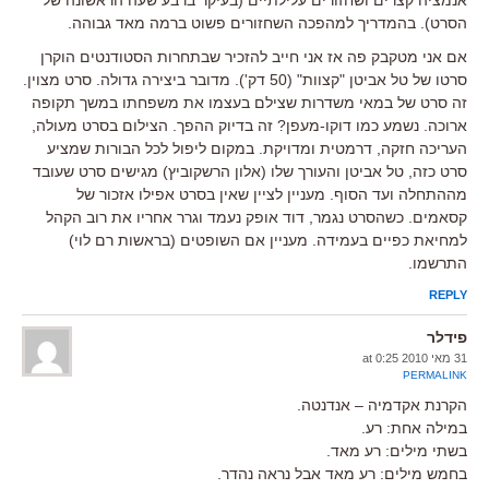
אנמציה קצרים ושחזורים עלילתיים (בעיקר ברבע שעה הראשונה של
הסרט). בהמדריך למהפכה השחזורים פשוט ברמה מאד גבוהה.
אם אני מטקבק פה אז אני חייב להזכיר שבתחרות הסטודנטים הוקרן
סרטו של טל אביטן "קצוות" (50 דק'). מדובר ביצירה גדולה. סרט מצוין.
זה סרט של במאי משדרות שצילם בעצמו את משפחתו במשך תקופה
ארוכה. נשמע כמו דוקו-מעפן? זה בדיוק ההפך. הצילום בסרט מעולה,
העריכה חזקה, דרמטית ומדויקת. במקום ליפול לכל הבורות שמציע
סרט כזה, טל אביטן והעורך שלו (אלון הרשקוביץ) מגישים סרט שעובד
מההתחלה ועד הסוף. מעניין לציין שאין בסרט אפילו אזכור של
קסאמים. כשהסרט נגמר, דוד אופק נעמד וגרר אחריו את רוב הקהל
למחיאת כפיים בעמידה. מעניין אם השופטים (בראשות רם לוי)
התרשמו.
REPLY
פידלר
31 מאי 2010 at 0:25
PERMALINK
הקרנת אקדמיה – אנדנטה.
במילה אחת: רע.
בשתי מילים: רע מאד.
בחמש מילים: רע מאד אבל נראה נהדר.