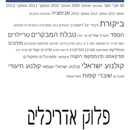
אבי נשר
אוסקר 2011
אוסקר 2012
אוסקר 2009
אוסקר 2010
3D
אווטאר
אנימציה
אוסקר 2015
ארבעה כוכבים
אוסקר 2013
אוסקר 2014
ביקורת
גיבורי על
דוקאביב
האחים כהן
האקדמיה הישראלית לקולנוע
טבלת המבקרים
טריילרים
הספד
הערת שוליים
וודי אלן
מפיצים
יוסף סידר
כריסטופר נולן
מדע בדיוני
מלחמת הכוכבים
לייב בלוג
מוזיקה
סטיבן ספילברג
סרטים קצרים
נטפליקס
סאנדאנס
סיכום חודש
סרטי קיץ
פודקאסט סינמסקופ הקצה
פסטיבלים
פסקולים
פיקסאר
קולנוע ישראלי
קולנוע תיעודי
קולנוע ישראלי עצמאי
שוברי קופות
תסריטאות
קטנוניזם