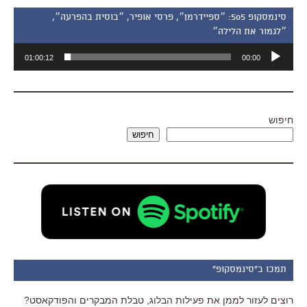
סינמסקופ 505: ״ספיידרמן״, פרסי אופיר, ״בוסית בהפרעה״,
״לגמור את הלילה״
נגן
01:00:12
00:00
אודיו
חיפוש
חיפוש
תמכו ב"סינמסקופ"
רוצים לעזור לממן את פעילות הבלוג, טבלת המבקרים והפודקאסט?