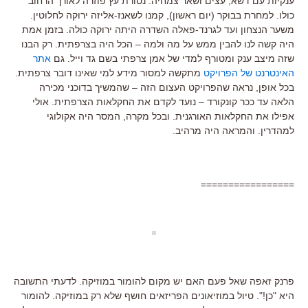
ענקיות עם דשא, עצים ושאר צמחיה. נסורת עץ פוזרה לאורך הרחוב
כולו. למחרת בבוקר (יום ראשון), קמנו לשאנז-אליזה ירוקה לחלוטין.
משער הנצחון ועד לגרנד-פאלה השדרה היתה ירוקה כולה. בזמן אמת
היה קשה לנו להבין ממש על מה ולמה – הכל היה בצרפתית. רק הבנו
שזה מיצב ענק ומטורף למדי של אמן צרפתי בשם גד וייל. גם
אתר
האינטרנט של הפרויקט
מתקשה למסור מידע למי שאינו דובר צרפתית.
בכל אופן, נראה שהפרויקט העצום הזה – שהמשיך בדוכני מכירה
הלאה עד ככר קונקורד – נועד לקדם את החקלאות הצרפתית. אולי
אפילו את החקלאות האורגנית. ובכל מקרה, המסר היה אקולוגי
למהדרין. והמראה היה מרהיב.
=================
פרנק זאפה שאל פעם האם יש מקום להומור במוזיקה. לדעתי התשובה
היא "כן!". טיול במוזיאונים הפריזאים חושף שלא רק במוזיקה. להומור