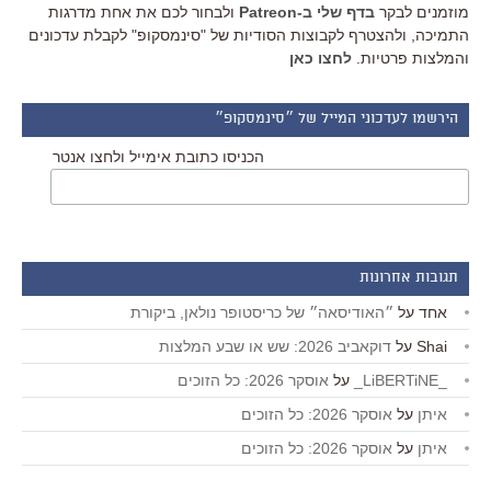
מוזמנים לבקר
בדף שלי ב-Patreon
ולבחור לכם את אחת מדרגות
התמיכה, ולהצטרף לקבוצות הסודיות של "סינמסקופ" לקבלת עדכונים
והמלצות פרטיות.
לחצו כאן
הירשמו לעדכוני המייל של ״סינמסקופ״
הכניסו כתובת אימייל ולחצו אנטר
תגובות אחרונות
אחד
על
״האודיסאה״ של כריסטופר נולאן, ביקורת
Shai
על
דוקאביב 2026: שש או שבע המלצות
_LiBERTiNE_
על
אוסקר 2026: כל הזוכים
איתן
על
אוסקר 2026: כל הזוכים
איתן
על
אוסקר 2026: כל הזוכים