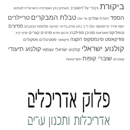
ביקורת
גיבורי על
דוקאביב
האחים כהן
האקדמיה הישראלית לקולנוע
טבלת המבקרים
טריילרים
הספד
הערת שוליים
וודי אלן
מפיצים
יוסף סידר
כריסטופר נולן
מדע בדיוני
מלחמת הכוכבים
לייב בלוג
מוזיקה
סטיבן ספילברג
סרטים קצרים
נטפליקס
סאנדאנס
סיכום חודש
סרטי קיץ
פודקאסט סינמסקופ הקצה
פסטיבלים
פסקולים
פיקסאר
קולנוע ישראלי
קולנוע תיעודי
קולנוע ישראלי עצמאי
שוברי קופות
תסריטאות
קטנוניזם