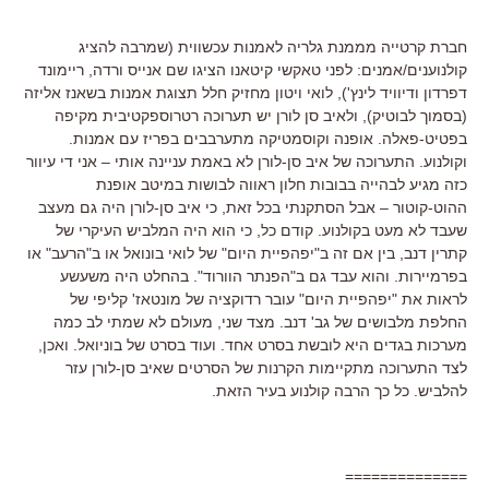
חברת קרטייה מממנת גלריה לאמנות עכשווית (שמרבה להציג
קולנוענים/אמנים: לפני טאקשי קיטאנו הציגו שם אנייס ורדה, ריימונד
דפרדון ודיוויד לינץ'), לואי ויטון מחזיק חלל תצוגת אמנות בשאנז אליזה
(בסמוך לבוטיק), ולאיב סן לורן יש תערוכה רטרוספקטיבית מקיפה
בפטיט-פאלה. אופנה וקוסמטיקה מתערבבים בפריז עם אמנות.
וקולנוע. התערוכה של איב סן-לורן לא באמת עניינה אותי – אני די עיוור
כזה מגיע לבהייה בבובות חלון ראווה לבושות במיטב אופנת
ההוט-קוטור – אבל הסתקנתי בכל זאת, כי איב סן-לורן היה גם מעצב
שעבד לא מעט בקולנוע. קודם כל, כי הוא היה המלביש העיקרי של
קתרין דנב, בין אם זה ב"יפהפיית היום" של לואי בונואל או ב"הרעב" או
בפרמיירות. והוא עבד גם ב"הפנתר הוורוד". בהחלט היה משעשע
לראות את "יפהפיית היום" עובר רדוקציה של מונטאז' קליפי של
החלפת מלבושים של גב' דנב. מצד שני, מעולם לא שמתי לב כמה
מערכות בגדים היא לובשת בסרט אחד. ועוד בסרט של בוניואל. ואכן,
לצד התערוכה מתקיימות הקרנות של הסרטים שאיב סן-לורן עזר
להלביש. כל כך הרבה קולנוע בעיר הזאת.
==============