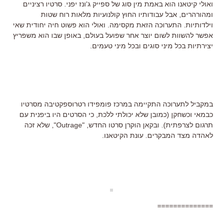
ואולי קיטאנו הוא באמת מין סוג של ספייק ג'ונז יפני. סרטיו רציניים
ומהורהרים, אבל עבודותיו החוץ קולנועיות מלאות רוח שטות
וילדותיות. התערוכה הזאת מקסימה. ואולי הוא פשוט חיה יחודית שאי
אפשר להשוות לשום יוצר אחר שפועל בעולם, באופן שבו הוא משפריץ
יצירתיות בכל מיני סוגים ובכל מיני טעמים.
במקביל לתערוכה התקיימה במרכז פומפידו רטרוספקטיבה מסרטיו
כבמאי וכשחקן (כמובן שלא יכולתי ללכת, כי הסרטים היו ביפנית עם
תרגום לצרפתית). ובקאן הוקרן סרטו החדש, "Outrage", שלא זכה
לאהדה מצד המבקרים. עונת הקיטאנו.
==============