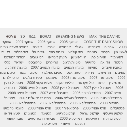
HOME
3D
9/11
BORAT
BREAKING NEWS
IMAX
THE DA VINCI
THE DAILY SHOW
CODE
אוסקר 2005
אוסקר 2006
אוסקר 2007
אוסקר
2008
אורחים
אינטרנט
אנג לי
אנימציה
ארכיון
ביקורת
במאים שעברו ניתוח
לשינוי מין
בקרוב
בשוטף
בתי קולנוע
ג'יימס בונד
גיבורי על
דוד פרלוב
די.וי.די
דפש מוד
האחים כהן
היי דפינישן
היצ'קוק/טריפו
הכי טובים
המדור המודפס
הספד
וודי אלן
טלוויזיה
טעויות תרגום
טריילרים
טרקובסקי
ישראל
כללי
מאבק היוצרים
מוזיקה
מועדון הגנוזים
מועדון הגנוזים 2007
מועצת הקולנוע
מפיצים
מר משיב
ניו יורק
סאנדאנס
סטיבן ספילברג
סיכום העשור
סיכום שנה
2006
סיכום שנה 2007
סיכום שנה 2008
סינמטק
סקירת בלוגים
סרטי ילדים
סרטי קיץ
סתם
פול מקרטני
פוליצרוסקופ
פוליצרסקופ 2006
פסטיבל ברלין
2006
פסטיבל ברלין 2007
פסטיבל ברלין 2008
פסטיבל ונציה 2006
פסטיבל
ונציה 2007
פסטיבל חיפה 2006
פסטיבל חיפה 2007
פסטיבל חיפה 2008
פסטיבל טורונטו 2006
פסטיבל ירושלים 2006
פסטיבל ירושלים 2007
פסטיבל
ירושלים 2008
פסטיבל קאן 2006
פסטיבל קאן 2007
פסטיבל קאן 2008
פסטיבלים
פרס אופיר 2006
פרס אופיר 2007
פרס אופיר 2008
קוונטין טרנטינו
קולנוע איטלקי
קולנוע ישראלי
קולנוע קוריאני
קטמנדו
קטנוניזם
קטעי וידיאו
קטעי מוזיקה
ראזיסקופ
ראזיסקופ 2006
שביתת התסריטאים
שוברי קופות
תאילנד
תיעודי
תסריטאות