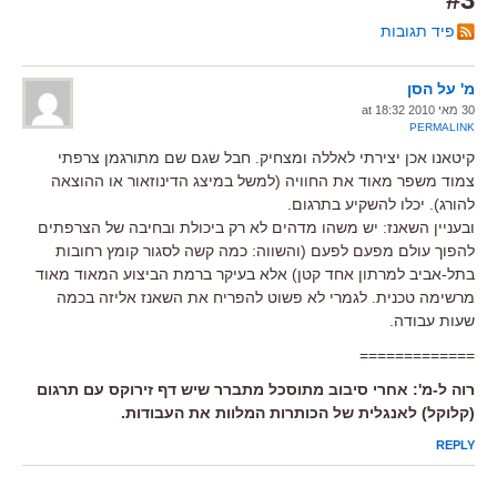
פיד תגובות
מ' על הסן
30 מאי 2010 at 18:32
PERMALINK
קיטאנו אכן יצירתי לאללה ומצחיק. חבל שגם שם מתורגמן צרפתי
צמוד משפר מאוד את החוויה (למשל במיצג הדינוזאור או ההוצאה
להורג). יכלו להשקיע בתרגום.
ובעניין השאנז: יש משהו מדהים לא רק ביכולת ובחיבה של הצרפתים
להפוך עולם מפעם לפעם (והשווה: כמה קשה לסגור קומץ רחובות
בתל-אביב למרתון אחד קטן) אלא בעיקר ברמת הביצוע המאוד מאוד
מרשימה טכנית. לגמרי לא פשוט להפריח את השאנז אליזה בכמה
שעות עבודה.
=============
רוה ל-מ': אחרי סיבוב מתוסכל מתברר שיש דף זירוקס עם תרגום
(קלוקל) לאנגלית של הכותרות המלוות את העבודות.
REPLY