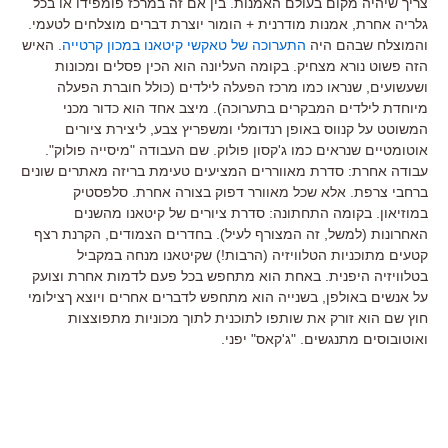
צריך שיהיה מקום בעולם האמנות. בין אם זה במרכז פומפידו או בכל
גלריה אחרת, אמנות מודרנית + הומור יוצרת דברים מוצלחים לטעמי.
והמוצלח שבהם היה
התערוכה של טאקשי קיטאנו במכון קרטייה
. האיש
הזה פשוט נורא מצחיק. בקומה העליונה הוא הכין פסלים ומכונות
ושעשועים, שנראו כמו מרכז הפעלה לילדים (כולל חוברת הפעלה
מיוחדת לילדים המבקרים בתערוכה). מיצב אחד הוא כדור מכני
המשוטט על קנווס באופן רנדומלי ומשפריץ צבע, ליצירת ציורים
אוטומטיים שנראים כמו ג'קסון פולוק. שם העבודה "מיסייה פולוק".
עבודה אחרת: סדרת מאווררים המציעים טעימת בריזה מאתרים שונים
ברחבי צרפת. אלא שכל מאוורר דפוק בצורה אחרת. סלפסטיק
במוזיאון. בקומה התחתונה: סדרת ציורים של קיטאנו מהשנים
האחרונות (למשל, זה המצורף לעיל). בחדרים הצמודים, הקרנת רצף
קטעים מתוכניות הטלוויזיה (הרבות!) שקיטאנו מנחה במקביל
בטלוויזיה היפנית. באחת הוא מתחפש בכל פעם לדמות אחרת וצועק
על אנשים באולפן, בשנייה הוא מתחפש לדברים אחרים ויוצא ךצילומי
חוץ שם הוא זורק את שותפו לתוכנית לתוך מכוניות מתפוצצות
ואוטובוסים מתנגשים. "ג'קאס" יפני.