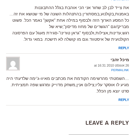
את צייד לבן לב שחור אני הכי אוהבת בגלל ההתבוננות
באמנות,בקולנוע,במסתורין בהתנהלות השונה של מי שנושא את זה…
כל המסע הארוך הזה ולבסוף במילה אחת "אקשן" נאמר הכל. פשוט
מבריק!וגם "הגשרים של מחוז מדיסון";שיא של
רגש,עדינות,אצילות,ולבסוף "גראן טורינו"-סגירת מעגל עם הפרסונה
הקולנועית של איסטווד.וגם מו קושלה לא תישכח. במאי גדול.
REPLY
מיכל זהבי
26 אוגוסט 2010 at 16:31
PERMALINK
…השמטתי מהרשימה הקודמת את מכתבים מאיוו-ג'ימה שלדעתי היה
מגיע לו אוסקר עליו;צילום אנין,משחק מדוייק ומרגש.שפה תמציתית.
סרט יוצא מן הכלל.
REPLY
Leave a Reply