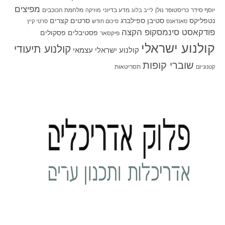
מפיצים
יוסף סידר
כריסטופר נולן
מדע בדיוני
מלחמת הכוכבים
לייב בלוג
מוזיקה
סטיבן ספילברג
סרטים קצרים
נטפליקס
סאנדאנס
סיכום חודש
סרטי קיץ
פודקאסט סינמסקופ הקצה
פסטיבלים
פסקולים
פיקסאר
קולנוע ישראלי
קולנוע תיעודי
קולנוע ישראלי עצמאי
שוברי קופות
תסריטאות
קטנוניזם