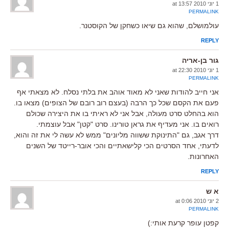
1 יוני 2010 at 13:57
PERMALINK
עולמושלם, שהוא גם שיאו כשחקן של הקוסטנר.
REPLY
גור בן-אריה
1 יוני 2010 at 22:30
PERMALINK
אני חייב להודות שאני לא מאוד אוהב את בלתי נסלח. לא מצאתי אף
פעם את הקסם שכל כך הרבה (בעצם רוב רובם של הצופים) מצאו בו.
הוא בהחלט סרט מעולה, אבל אני לא ראיתי בו את היצירה שכולם
רואים בו. אני מעדיף את גראן טורינו. סרט "קטן" אבל עוצמתי.
דרך אגב, גם "התינוקת ששווה מליונים" ממש לא עשה לי את זה והוא,
לדעתי, אחד הסרטים הכי קלישאתיים והכי אובר-רייטד של השנים
האחרונות.
REPLY
א ש
2 יוני 2010 at 0:06
PERMALINK
קפטן עופר קרעת אותי:)