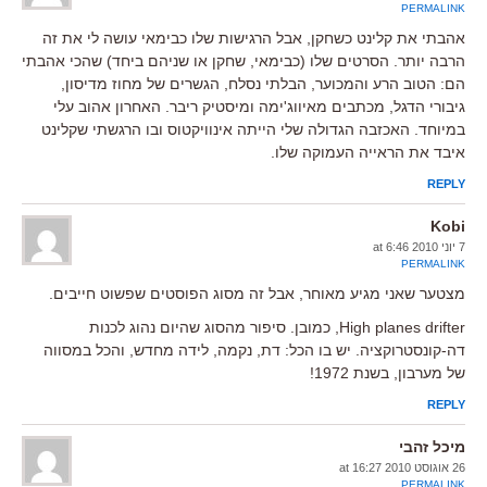
PERMALINK
אהבתי את קלינט כשחקן, אבל הרגישות שלו כבימאי עושה לי את זה
הרבה יותר. הסרטים שלו (כבימאי, שחקן או שניהם ביחד) שהכי אהבתי
הם: הטוב הרע והמכוער, הבלתי נסלח, הגשרים של מחוז מדיסון,
גיבורי הדגל, מכתבים מאיווג'ימה ומיסטיק ריבר. האחרון אהוב עלי
במיוחד. האכזבה הגדולה שלי הייתה אינוויקטוס ובו הרגשתי שקלינט
איבד את הראייה העמוקה שלו.
REPLY
Kobi
7 יוני 2010 at 6:46
PERMALINK
מצטער שאני מגיע מאוחר, אבל זה מסוג הפוסטים שפשוט חייבים.
High planes drifter, כמובן. סיפור מהסוג שהיום נהוג לכנות
דה-קונסטרוקציה. יש בו הכל: דת, נקמה, לידה מחדש, והכל במסווה
של מערבון, בשנת 1972!
REPLY
מיכל זהבי
26 אוגוסט 2010 at 16:27
PERMALINK