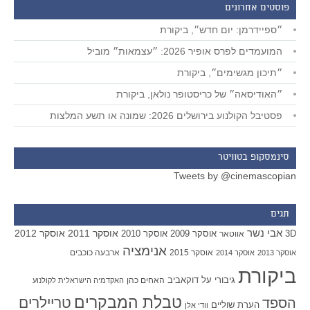
פוסטים אחרונים
״ספיידרמן: יום חדש״, ביקורת
המועמדים לפרס אופיר 2026: ״עצמאות״ מוביל
״תיכון מגשימים״, ביקורת
״האודיסאה״ של כריסטופר נולאן, ביקורת
פסטיבל הקולנוע בירושלים 2026: שמונה או תשע המלצות
סינמסקופ בטוויטר
Tweets by @cinemascopian
תגים
אבי נשר
אוסקר 2011
אוסקר 2012
אוסקר 2009
אוסקר 2010
3D
אווטאר
אנימציה
אוסקר 2015
ארבעה כוכבים
אוסקר 2013
אוסקר 2014
ביקורת
גיבורי על
דוקאביב
האחים כהן
האקדמיה הישראלית לקולנוע
טבלת המבקרים
טריילרים
הספד
הערת שוליים
וודי אלן