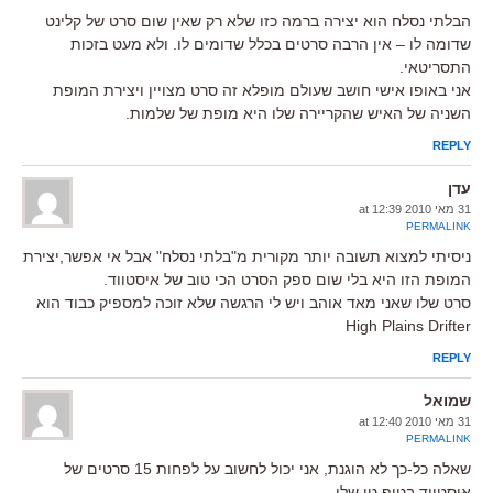
הבלתי נסלח הוא יצירה ברמה כזו שלא רק שאין שום סרט של קלינט
שדומה לו – אין הרבה סרטים בכלל שדומים לו. ולא מעט בזכות
התסריטאי.
אני באופו אישי חושב שעולם מופלא זה סרט מצויין ויצירת המופת
השניה של האיש שהקריירה שלו היא מופת של שלמות.
REPLY
עדן
31 מאי 2010 at 12:39
PERMALINK
ניסיתי למצוא תשובה יותר מקורית מ"בלתי נסלח" אבל אי אפשר,יצירת
המופת הזו היא בלי שום ספק הסרט הכי טוב של איסטווד.
סרט שלו שאני מאד אוהב ויש לי הרגשה שלא זוכה למספיק כבוד הוא
High Plains Drifter
REPLY
שמואל
31 מאי 2010 at 12:40
PERMALINK
שאלה כל-כך לא הוגנת, אני יכול לחשוב על לפחות 15 סרטים של
איסטווד בטופ טן שלי.