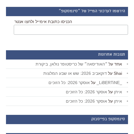
הירשמו לעדכוני המייל של ״סינמסקופ״
הכניסו כתובת אימייל ולחצו אנטר
תגובות אחרונות
אחד
על
״האודיסאה״ של כריסטופר נולאן, ביקורת
Shai
על
דוקאביב 2026: שש או שבע המלצות
_LiBERTiNE_
על
אוסקר 2026: כל הזוכים
איתן
על
אוסקר 2026: כל הזוכים
איתן
על
אוסקר 2026: כל הזוכים
סינמסקופ בפייסבוק