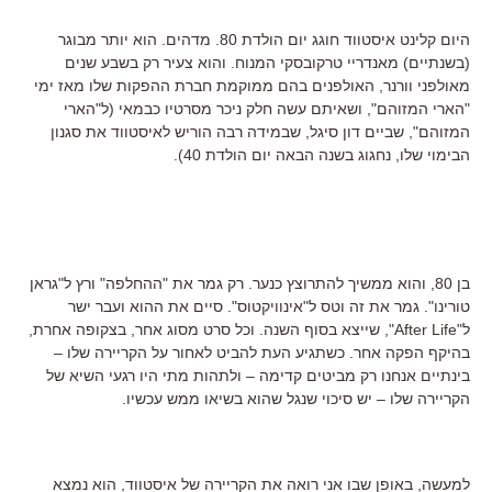
היום קלינט איסטווד חוגג יום הולדת 80. מדהים. הוא יותר מבוגר
(בשנתיים) מאנדריי טרקובסקי המנוח. והוא צעיר רק בשבע שנים
מאולפני וורנר, האולפנים בהם ממוקמת חברת ההפקות שלו מאז ימי
"הארי המזוהם", ושאיתם עשה חלק ניכר מסרטיו כבמאי (ל"הארי
המזוהם", שביים דון סיגל, שבמידה רבה הוריש לאיסטווד את סגנון
הבימוי שלו, נחגוג בשנה הבאה יום הולדת 40).
בן 80, והוא ממשיך להתרוצץ כנער. רק גמר את "ההחלפה" ורץ ל"גראן
טורינו". גמר את זה וטס ל"אינוויקטוס". סיים את ההוא ועבר ישר
ל"After Life", שייצא בסוף השנה. וכל סרט מסוג אחר, בצקופה אחרת,
בהיקף הפקה אחר. כשתגיע העת להביט לאחור על הקריירה שלו –
בינתיים אנחנו רק מביטים קדימה – ולתהות מתי היו רגעי השיא של
הקריירה שלו – יש סיכוי שנגל שהוא בשיאו ממש עכשיו.
למעשה, באופן שבו אני רואה את הקריירה של איסטווד, הוא נמצא