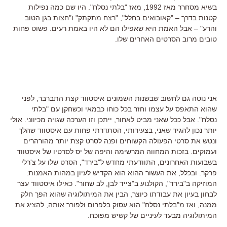
בשיא מסחרר מאז 1992, מאז "בלתי נסלח". היו שם כמה נפילות
קטנות בדרך – "קאובואים בחלל", "רצח מתקתק" ו"חצות בגן הטוב
והרע" – אבל האמת היא שאפילו הם לא היו באמת רעים. פשוט פחות
טובים מרוב הסרטים האחרים שלו.
אני נוטה גם לחשוב שבשנות השמונים איסטווד קצת התברבר, לפני
שהוא התאפס על עצמו וחזר בכל כוחו כבמאי וכשחקן עם "בלתי
נסלח". אבל ככל שאני מביט לאחור, ייתכן וזו הערכה שגויה מכיווני. אולי
יותר נכון להגיד שאני, בצעירותי, הסתדרתי פחות עם איסטווד שהלך
ונטש את סרטי הפעולה הקשוחים ופנה לסרט קצת יותר מהורהרים
ועמוקים. בזכות המחווה המרשימה והיפה של יס לסרטיו של איסטווד
בשבועות האחרונים, התוודעתי מחדש ל"בירד", הסרט שלו על צ'רלי
פרקר. ובכלל, את העשור ההוא הוא הקדיש לעיון במהות האמנות:
המוזיקה ב"בירד", הקולנוע ב"צייד לבן, לב שחור". כאילו איסטווד עצר
לבחון בעיון את עבודתו כיוצר, הבין את המיתולוגיה שהוא הפך חלק
ממנה, ואז מ"בלתי נסלח" הוא עסוק בלפרום ולפורר אותה, להציג את
המיתולוגיה מבעד לעיניים של קשיש מפוכח.