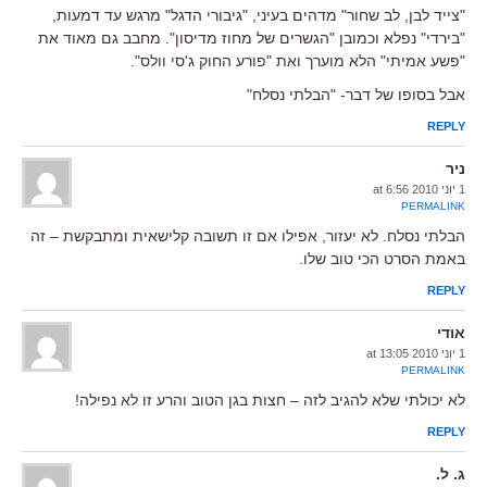
"צייד לבן, לב שחור" מדהים בעיני, "גיבורי הדגל" מרגש עד דמעות,
"בירדי" נפלא וכמובן "הגשרים של מחוז מדיסון". מחבב גם מאוד את
"פשע אמיתי" הלא מוערך ואת "פורע החוק ג'סי וולס".
אבל בסופו של דבר- "הבלתי נסלח"
REPLY
ניר
1 יוני 2010 at 6:56
PERMALINK
הבלתי נסלח. לא יעזור, אפילו אם זו תשובה קלישאית ומתבקשת – זה
באמת הסרט הכי טוב שלו.
REPLY
אודי
1 יוני 2010 at 13:05
PERMALINK
לא יכולתי שלא להגיב לזה – חצות בגן הטוב והרע זו לא נפילה!
REPLY
ג. ל.