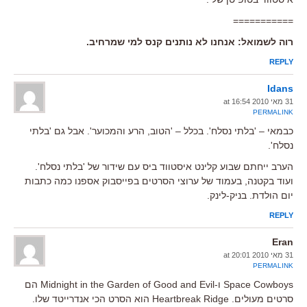
===========
רוה לשמואל: אנחנו לא נותנים קנס למי שמרחיב.
REPLY
Idans
31 מאי 2010 at 16:54
PERMALINK
כבמאי – 'בלתי נסלח'. בכלל – 'הטוב, הרע והמכוער'. אבל גם 'בלתי
נסלח'.
הערב ייחתם שבוע קלינט איסטווד ביס עם שידור של 'בלתי נסלח'.
ועוד בקטנה, בעמוד של ערוצי הסרטים בפייסבוק אספנו כמה כתבות
יום הולדת. בניק-לינק.
REPLY
Eran
31 מאי 2010 at 20:01
PERMALINK
Space Cowboys ו-Midnight in the Garden of Good and Evil הם
סרטים מעולים. Heartbreak Ridge הוא הסרט הכי אנדרייטד שלו.