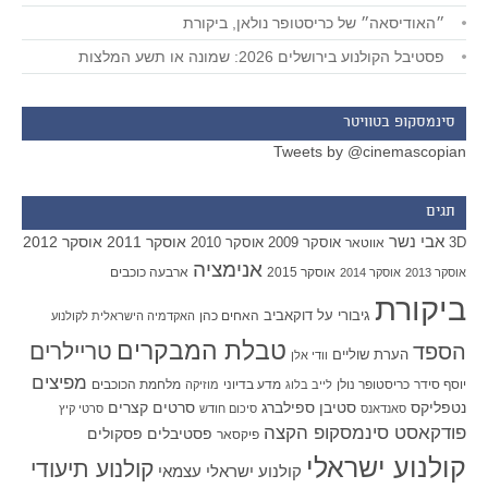
״האודיסאה״ של כריסטופר נולאן, ביקורת
פסטיבל הקולנוע בירושלים 2026: שמונה או תשע המלצות
סינמסקופ בטוויטר
Tweets by @cinemascopian
תגים
אבי נשר
אוסקר 2011
אוסקר 2012
אוסקר 2009
אוסקר 2010
3D
אווטאר
אנימציה
אוסקר 2015
ארבעה כוכבים
אוסקר 2013
אוסקר 2014
ביקורת
גיבורי על
דוקאביב
האחים כהן
האקדמיה הישראלית לקולנוע
טבלת המבקרים
טריילרים
הספד
הערת שוליים
וודי אלן
מפיצים
יוסף סידר
כריסטופר נולן
מדע בדיוני
מלחמת הכוכבים
לייב בלוג
מוזיקה
סטיבן ספילברג
סרטים קצרים
נטפליקס
סאנדאנס
סיכום חודש
סרטי קיץ
פודקאסט סינמסקופ הקצה
פסטיבלים
פסקולים
פיקסאר
קולנוע ישראלי
קולנוע תיעודי
קולנוע ישראלי עצמאי