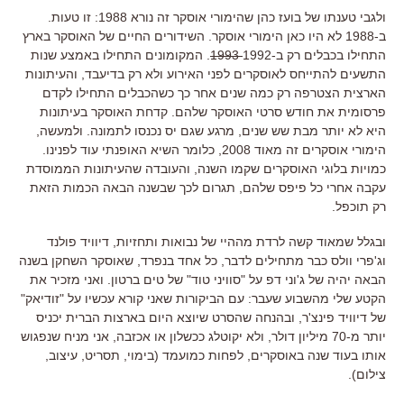
ולגבי טענתו של בועז כהן שהימורי אוסקר זה נורא 1988: זו טעות.
ב-1988 לא היו כאן הימורי אוסקר. השידורים החיים של האוסקר בארץ
התחילו בכבלים רק ב-1992
1993
. המקומונים התחילו באמצע שנות
התשעים להתייחס לאוסקרים לפני האירוע ולא רק בדיעבד, והעיתונות
הארצית הצטרפה רק כמה שנים אחר כך כשהכבלים התחילו לקדם
פרסומית את חודש סרטי האוסקר שלהם. קדחת האוסקר בעיתונות
היא לא יותר מבת שש שנים, מרגע שגם יס נכנסו לתמונה. ולמעשה,
הימורי אוסקרים זה מאוד 2008, כלומר השיא האופנתי עוד לפנינו.
כמויות בלוגי האוסקרים שקמו השנה, והעובדה שהעיתונות הממוסדת
עקבה אחרי כל פיפס שלהם, תגרום לכך שבשנה הבאה הכמות הזאת
רק תוכפל.
ובגלל שמאוד קשה לרדת מההיי של נבואות ותחזיות, דיוויד פולנד
וג'פרי וולס כבר מתחילים לדבר, כל אחד בנפרד, שאוסקר השחקן בשנה
הבאה יהיה של ג'וני דפ על "סוויני טוד" של טים ברטון. ואני מזכיר את
הקטע שלי מהשבוע שעבר: עם הביקורות שאני קורא עכשיו על "זודיאק"
של דיוויד פינצ'ר, ובהנחה שהסרט שיוצא היום בארצות הברית יכניס
יותר מ-70 מיליון דולר, ולא יקוטלג ככשלון או אכזבה, אני מניח שנפגוש
אותו בעוד שנה באוסקרים, לפחות כמועמד (בימוי, תסריט, עיצוב,
צילום).