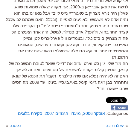
אני קורא אצל נורית ברירו ב"פנאי פלוס" שג'ימי פאלון מנהל מגעים
לרשת את קונאן אוברייאן ב-2009. אני מקווה שאלה שמועות שווא.
פאלון היה נורא מצחיק ב"סאטרדיי נייט לייב" אבל מאז עזיבתו הוא
נהיה אדם לא משעשע ולא נעים לצפייה. (ובכלל: האם שמתם לב שככל
שהבנאדם היה מצחיק יותר ב"סאטרדיי נייטב לייב" כך הקריירה שלו
קצרה יותר בחוץ, ולהפך? אדם סנדלר, למשל, היה אחד האנשים הכי
פחות מצחיקים ב"ס.נ.ל". ובצמדים וויל פארל-כריס קטן ומייק
מאיירס-דיינה קארווי, היו דדוקא קטן וקארווי הפרועים, המגוונים
והמצחיקים יותר, ודווקא הם אלה שנמעלמו ברגע שהם עזבו את
התוכנית)
ההימור שלי: ג'ון סטיוארט יעזוב את "דיילי שואו" לטובת המשבצת של
קונאן, וסטיבן קולבר יקודם למשבצת של סטיוארט. ואם זה לא ילך,
האם זה לא יהיה נפלא אם שרה סילברמן תקבל את הכסא של קונאן
ותתחרה בבן זוגה ג'ימי קימל באיי.בי.סי? בינינו, עד 2009 מה הסיכוי
שהם יישארו יחד?
Categories:
אוסקר 2006
,
מועדון הגנוזים 2007
,
סקירת בלוגים
«
יש לנו זוכה
בקטנה
»