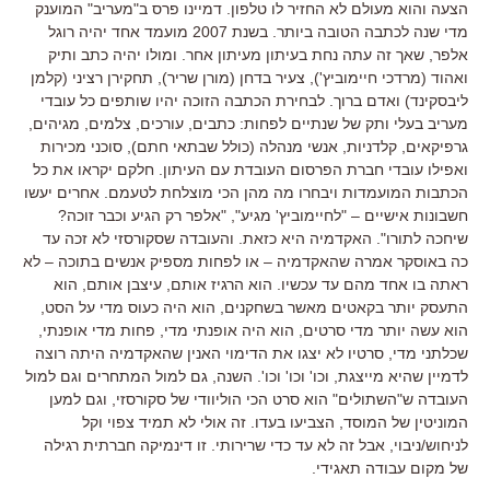
הצעה והוא מעולם לא החזיר לו טלפון. דמיינו פרס ב"מעריב" המוענק
מדי שנה לכתבה הטובה ביותר. בשנת 2007 מועמד אחד יהיה רוגל
אלפר, שאך זה עתה נחת בעיתון מעיתון אחר. ומולו יהיה כתב ותיק
ואהוד (מרדכי חיימוביץ'), צעיר בדחן (מורן שריר), תחקירן רציני (קלמן
ליבסקינד) ואדם ברוך. לבחירת הכתבה הזוכה יהיו שותפים כל עובדי
מעריב בעלי ותק של שנתיים לפחות: כתבים, עורכים, צלמים, מגיהים,
גרפיקאים, קלדניות, אנשי מנהלה (כולל שבתאי חתם), סוכני מכירות
ואפילו עובדי חברת הפרסום העובדת עם העיתון. חלקם יקראו את כל
הכתבות המועמדות ויבחרו מה מהן הכי מוצלחת לטעמם. אחרים יעשו
חשבונות אישיים – "לחיימוביץ' מגיע", "אלפר רק הגיע וכבר זוכה?
שיחכה לתורו". האקדמיה היא כזאת. והעובדה שסקורסזי לא זכה עד
כה באוסקר אמרה שהאקדמיה – או לפחות מספיק אנשים בתוכה – לא
ראתה בו אחד מהם עד עכשיו. הוא הרגיז אותם, עיצבן אותם, הוא
התעסק יותר בקאטים מאשר בשחקנים, הוא היה כעוס מדי על הסט,
הוא עשה יותר מדי סרטים, הוא היה אופנתי מדי, פחות מדי אופנתי,
שכלתני מדי, סרטיו לא יצגו את הדימוי האנין שהאקדמיה היתה רוצה
לדמיין שהיא מייצגת, וכו' וכו' וכו'. השנה, גם למול המתחרים וגם למול
העובדה ש"השתולים" הוא סרט הכי הוליוודי של סקורסזי, וגם למען
המוניטין של המוסד, הצביעו בעדו. זה אולי לא תמיד צפוי וקל
לניחוש/ניבוי, אבל זה לא עד כדי שרירותי. זו דינמיקה חברתית רגילה
של מקום עבודה תאגידי.