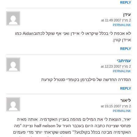
REPLY
עידן
2 מרץ 2007 at 11:49
PERMALINK
לא אכפת לי בכלל שיקראו לי איידן ואני אף שוקל לכתובAidan כמו
איידן קווין.
REPLY
עמיתבי
2 מרץ 2007 at 12:23
PERMALINK
הסדרה החדשה של סילברמן בקומדי סנטרל קורעת
REPLY
ליאור
2 מרץ 2007 at 15:15
PERMALINK
יאיר, הוצאת לי את המילים מהפה בעניין האקדמיה. אותה מאיה
פנחסי שציינת כתבה היום בעכבר העיר על half nelson וציינה "מה
האקדמיה מבינה בכלל בקולנוע?" משפט שקראתי יותר מדי פעמים