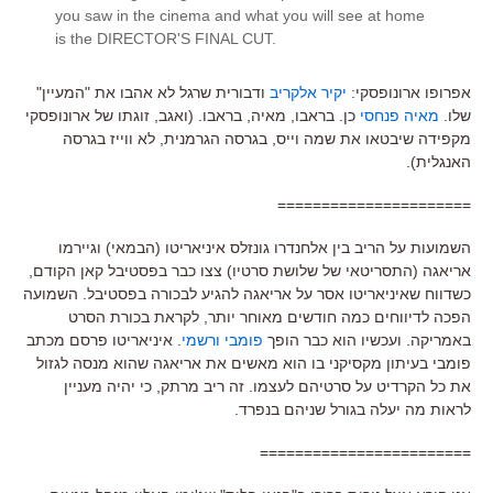
you saw in the cinema and what you will see at home
is the DIRECTOR'S FINAL CUT.
אפרופו ארונופסקי:
יקיר אלקריב
ודבורית שרגל לא אהבו את "המעיין"
שלו.
מאיה פנחסי
כן. בראבו, מאיה, בראבו. (ואגב, זוגתו של ארונופסקי
מקפידה שיבטאו את שמה וייס, בגרסה הגרמנית, לא ווייז בגרסה
האנגלית).
======================
השמועות על הריב בין אלחנדרו גונזלס איניאריטו (הבמאי) וגיירמו
אריאגה (התסריטאי של שלושת סרטיו) צצו כבר בפסטיבל קאן הקודם,
כשדווח שאיניאריטו אסר על אריאגה להגיע לבכורה בפסטיבל. השמועה
הפכה לדיווחים כמה חודשים מאוחר יותר, לקראת בכורת הסרט
באמריקה. ועכשיו הוא כבר הופך
פומבי ורשמי
. איניאריטו פרסם מכתב
פומבי בעיתון מקסיקני בו הוא מאשים את אריאגה שהוא מנסה לגזול
את כל הקרדיט על סרטיהם לעצמו. זה ריב מרתק, כי יהיה מעניין
לראות מה יעלה בגורל שניהם בנפרד.
========================