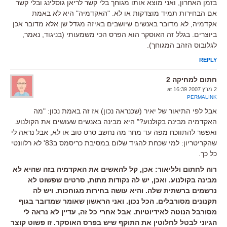
בזמן האחרון, ואני מוצא אותו מגוחך בלי קשר לריאן גוסלינג ובלי קשר
אם הבחירות תמיד מוצדקות או לא. "האקדמיה" היא לא באמת
אקדמיה, לא מדובר באנשים שיושבים באיזה מגדל שן אלא מדובר אכן
ביוצרים. בגלל זה האוסקר הוא הפרס הכי משמעותי (בניגוד, נאמר,
לגלובוס הזהב המגוחך).
REPLY
חתום למחיקה 2
2 מרץ 2007 at 16:39
PERMALINK
אבל לפי התיאור של יאיר (שכנראה נכון) אז זה באמת נכון: "מה
האקדמיה מבינה בקולנוע?" היא מבינה באנשים שעושים את הקולנוע.
ואפשר להתווכח מפה עד מחר מה נחשב סרט טוב או לא, אבל נראה לי
שהקריטריון: למי שכחת להגיד שלום במסיבת כריסמס ב83' לא רלוונטי
כל כך.
רוה לחתום ולליאור: אכן, קל להאשים את האקדמיה בזה שהיא לא
מבינה בקולנוע. ואכן, יש לה נקודות מתות, סרטים שפשוט לא
נרשמים ברשתית שלה. והיא עושה בחירות מגוחכות. ויש לה
תקנונים מסורבלים. הכל נכון. ואני הראשון שאומר שמדובר בגוף
מסורבל הנוטה לאידיוטיות. אבל אחרי כל זה, עדיין לא נראה לי
הגיוני לבטל לחלוטין את התוקף שיש בפרס האוסקר. זו פשוט קוצר