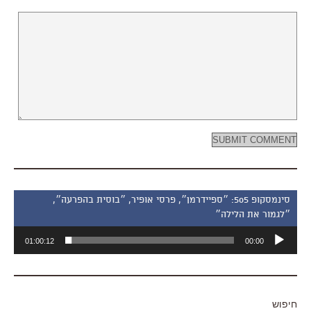
סינמסקופ 505: ״ספיידרמן״, פרסי אופיר, ״בוסית בהפרעה״,
״לגמור את הלילה״
נגן
01:00:12
00:00
אודיו
חיפוש