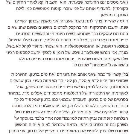
(ואני מסכים עם ההערכה שבעתיד, הוא יחשב דווקא לאחד החזקים של
סקורסזי) ולהעדיף אותם על פני שוברי קופות מטופשים כמו לילה
מוטרף במוזיאון.
דוגמה שהייתי צריך לתת בשנה שעברה: אני מאמין שבתוך עשרים
שנה, יחשבו התרסקות והר ברוקבק לסרטים מיושנים משום שהנושאים
בהם הם עוסקים כבר ישתרשו בשיח היומיומי ובתעשיית הסרטים.
יציינו אותם כאבני דרך, אבל כמו הסכם ג'נטלמני, ידמה כאילו הטיפול
בנושא הגזענות, או ההומוסקסואליות, הוא שטחי ומיועד לקהל לא בשל.
מנגד, אני מנחש שאוליבר טוויסט של רומן פולנסקי יחשב לפספוס רציני
של האקדמיה, משום שבעתיד, יבחנו אותו כסרט בפני עצמו ולא
בהשוואה ל"הפסנתרן" שקדם לו.
בלי קשר, עד כמה שאני אוהב את ג'וני דפ ואת טים ברטון, ההערכות
שסוויני טוד יביא לדפ אוסקר, הן לא יותר מפזיזות בעיני. נכון שבשנים
האחרונות, היה קל לסמן מראש פייבוריט בקטגוריית השחקן, אבל
לאקדמיה יש היסטוריה של התעלמות מתפקידים אפלים מדי, במיוחד
בסרטים של טים ברטון. העובדה שבמאי כמו ברטון שמקפיד כל כך
בבחירת השחקנים לסרטים שלו (כן, אני יודע שג'וני דפ והלנה בונהם
קרטר מלוהקים אצלו אוטומטית), הצליח להביא בעשרים שנים של
הצלחות קופתיות וביקורתיות למועמד/זוכה אחד בלבד באוסקר על
משחק וגם זה בסרט ביוגרפי, מראה שכנראה לא הוא יהיה הראשון
שבסרט שלו צריך לחפש את המועמדים. כמעריץ של ברטון, אני כמובן