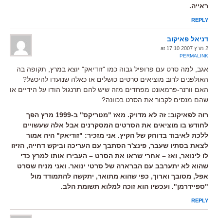
ראייה.
REPLY
דניאל פאיקוב
2 מרץ 2007 at 17:10
PERMALINK
אגב, למה סרט עם פרופיל גבוה כמו "זודיאק" יוצא במרץ, תקופה בה
האולפנים לרוב מוציאים סרטים כושלים או כאלה שנועדו להיכשל?
האם וורנר-פרמאונט מפחדים מזה שיש להם תרנגול הודו על הידיים או
שהם מנסים לקבור את הסרט בכוונה?
רוה לפאיקוב: זה לא מדויק. מאז "מטריקס" ב-1999 מרץ הפך
לחודש בו מוציאים את הסרטים המסקרנים אבל אלה שעשויים
ללכת לאיבוד בדוחק של הקיץ. אני מזכיר: "זודיאק" היה אמור
לצאת בסתיו שעבר, פינצ'ר הסתבך עם העריכה וביקש דחייה, הזיזו
לו לינואר, ואז – אחרי שראו את הסרט – העבירו אותו למרץ כדי
שהוא לא יתערבב עם הברארה של סרטי ינואר. ואני מניח שסרט
אפל, מסובך וארוך, כפי שהוא מתואר, יתקשה להתמודד מול
"ספיידרמן". ועכשיו הוא זוכה למלוא תשומת הלב.
REPLY