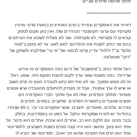
מתוך שלושה סרטים שביים.
==================
ראיתי את האוסקרים וצפיתי בימים האחרונים במארז סרטי מרטין
סקורסזי עם ערוצי הקומנטרי הנהדרים שלו, ואין כאן מקום לספק:
קוראים לו סקורסזי, לא סקורסזה. ואני לא מצליח לשכנע את העיתונים
בהם אני כותב לשנות את הרגליהם. לאט לאט. עד לא מזמן ב"פנאי
פלוס" וב"7 לילות" עדיין קראו לבמאי של "אי.טי" שפילברג ולשחקן של
"רוקי" סטאלונה.
רוגל אלפר כותב ב"סופשבוע" של היום כמה האוסקרים זה אירוע
שרירותי. כמה משונה שאני צריך לקום להגנת הטקס הזה. שמע, רוגל:
זה לא ממש מסובך. אני לא מתייחס כרגע לעובדה האם זה פרס חשוב
או שיש לו ערך אמנותי, אבל זה מצחיק להתעלם מהעובדה שיש אנשים
מאחורי מחלקי הפרסים, שזה לא גוף אלוקי. חברי האקדמיה הם
אנשים שעובדים בתעשיית הסרטים. שחקנים, במאים, מפיקים,
עורכים, צלמים, מאפרים, יחצנים, אנשי אפקטים וכו' וכו'. ב-40 שנותיו
בהוליווד יש להניח שסקורסזי נתקל, על הסט או במסדרונות, בחלק
נכבד מהם. עם חלקם הוא רב, אחרים הוא שיבח, אחדים הוא פיטר, על
אחד הוא צעק, מהשני הוא היה קונה סמים בשנות השבעים, לתסריטאי
אחד הוא הרס את הסצינה שהוא הכי אוהב, תסריטאי שני הציע לו