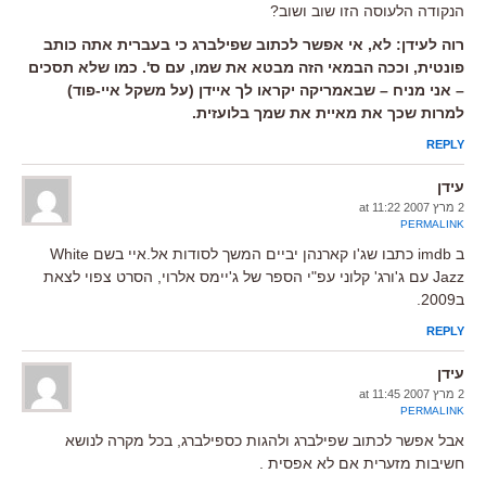
הנקודה הלעוסה הזו שוב ושוב?
רוה לעידן: לא, אי אפשר לכתוב שפילברג כי בעברית אתה כותב
פונטית, וככה הבמאי הזה מבטא את שמו, עם ס'. כמו שלא תסכים
– אני מניח – שבאמריקה יקראו לך איידן (על משקל איי-פוד)
למרות שכך את מאיית את שמך בלועזית.
REPLY
עידן
2 מרץ 2007 at 11:22
PERMALINK
ב imdb כתבו שג'ו קארנהן יביים המשך לסודות אל.איי בשם White
Jazz עם ג'ורג' קלוני עפ"י הספר של ג'יימס אלרוי, הסרט צפוי לצאת
ב2009.
REPLY
עידן
2 מרץ 2007 at 11:45
PERMALINK
אבל אפשר לכתוב שפילברג ולהגות כספילברג, בכל מקרה לנושא
חשיבות מזערית אם לא אפסית .