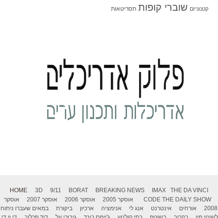
שוברי קופות
תסריטאות
קטנוניזם
HOME
3D
9/11
BORAT
BREAKING NEWS
IMAX
THE DA VINCI
THE DAILY SHOW
CODE
אוסקר 2005
אוסקר 2006
אוסקר 2007
אוסקר
2008
אורחים
אינטרנט
אנג לי
אנימציה
ארכיון
ביקורת
במאים שעברו ניתוח
לשינוי מין
בקרוב
בשוטף
בתי קולנוע
ג'יימס בונד
גיבורי על
דוד פרלוב
די.וי.די