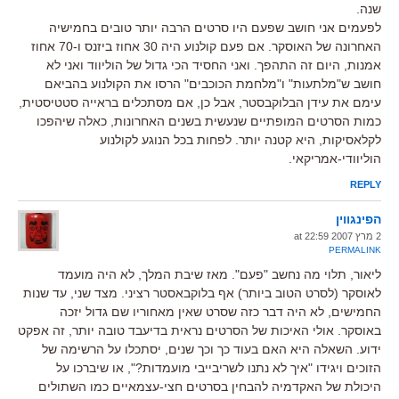
שנה.
לפעמים אני חושב שפעם היו סרטים הרבה יותר טובים בחמישיה
האחרונה של האוסקר. אם פעם קולנוע היה 30 אחוז ביזנס ו-70 אחוז
אמנות, היום זה התהפך. ואני החסיד הכי גדול של הוליווד ואני לא
חושב ש"מלתעות" ו"מלחמת הכוכבים" הרסו את הקולנוע בהביאם
עימם את עידן הבלוקבסטר, אבל כן, אם מסתכלים בראייה סטטיסטית,
כמות הסרטים המופתיים שנעשית בשנים האחרונות, כאלה שיהפכו
לקלאסיקות, היא קטנה יותר. לפחות בכל הנוגע לקולנוע
הוליוודי-אמריקאי.
REPLY
הפינגווין
2 מרץ 2007 at 22:59
PERMALINK
ליאור, תלוי מה נחשב "פעם". מאז שיבת המלך, לא היה מועמד
לאוסקר (לסרט הטוב ביותר) אף בלוקבאסטר רציני. מצד שני, עד שנות
החמישים, לא היה דבר כזה שסרט שאין מאחוריו שם גדול יזכה
באוסקר. אולי האיכות של הסרטים נראית בדיעבד טובה יותר, זה אפקט
ידוע. השאלה היא האם בעוד כך וכך שנים, יסתכלו על הרשימה של
הזוכים ויגידו "איך לא נתנו לשריבייבי מועמדות?", או שיברכו על
היכולת של האקדמיה להבחין בסרטים חצי-עצמאיים כמו השתולים