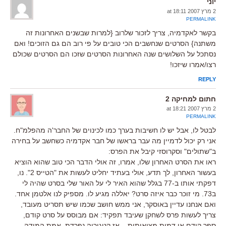
יוני
2 מרץ 2007 at 18:11
PERMALINK
בקשר לאקדמיה, צריך לזכור שלרוב {למרות שבשנים האחרונות זה
משתנה} הסרטים שנחשבים הכי טובים על פי רוב הם גם הזוכים! ואם
נסתכל על השלושים שנה האחרונות הסרטים שזכו הם הסרטים שכולם
רצו/אמרו שיזכו!
REPLY
חתום למחיקה 2
2 מרץ 2007 at 18:21
PERMALINK
לבטל לו, אבל יש לו חשיבות בערך כמו לכינוים של החבר'ה מהפלמ"ח.
אני רק יכול לדמיין מה עבר בראשו של חבר אקדמיה כשחשב על בחירה
ב"שתולים" וסקרוסזי קיבל את הפרס:
ראו את הסרט האחרון שלו, אמרו, זה אולי הדבר הכי טוב שהוא הוציא
בעשור האחרון, לך תדע, אולי בעתיד יחליט לעשות את "הטייס 2". נו,
דפקתי אותו ב-77 בגלל שהוא האיר לי על האור שלי בסרט שהיה לי
ב73. מי זוכר כבר איזה סרט? יאללה מגיע לו. מספיק לנו אלטמן אחד.
ואם אנחנו עדיין באוסקר, אני ממש חושב שכמו שיש תסריט מעובד,
צריך לעשות פרס לשחקן שעיבד תפקיד: אם מבוסס על סרט קודם,
ספר קודם או דמות מציאותית – אז קטגוריה נפרדת. אמת המידה