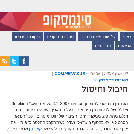
ראשי
על אודות/יצירת קשר
טבלת המבקרים
ביקורות סרטים
הרצאות
תסריט.ים
02 מרץ 2007 | 10:35
~
18 COMMENTS
|
תגובות פייסבוק
חיבול וחיסול
מסתמן חבר טרי למועדון הגנוזים 2007: "לחסל את האס" (Smokin'
Aces) של ג'ו קארנהן היה אמור לעלות בארץ בשבוע הבא ובינתיים
נעלם מהאופק. ממשרד יחסי הציבור של UIP מוסרים: "ככל הנראה
הסרט לא יצא לבסוף בישראל. נעדכן כשתתקבל החלטה סופית". אם
אכן ייגנז הסרט, זה יהיה הסרט הארוך השלישי של
קארנהן
שנגנז בארץ,