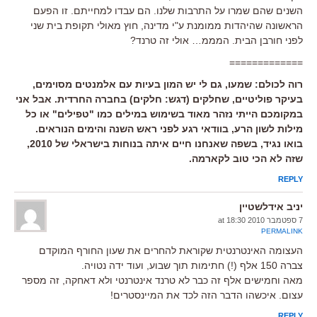
השנים שהם שמרו על התרבות שלנו. הם עבדו למחייתם. זו הפעם
הראשונה שהיהדות ממומנת ע"י מדינה, חוץ מאולי תקופת בית שני
לפני חורבן הבית. המממ… אולי זה טרנד?
=============
רוה לכולם: שמעו, גם לי יש המון בעיות עם אלמנטים מסוימים,
בעיקר פוליטיים, שחלקים (דגש: חלקים) בחברה החרדית. אבל אני
במקומכם הייתי נזהר מאוד בשימוש במילים כמו "טפילים" או כל
מילות לשון הרע, בוודאי רגע לפני ראש השנה והימים הנוראים.
בואו נגיד, בשפה שאנחנו חיים איתה בנוחות בישראלי של 2010,
שזה לא הכי טוב לקארמה.
REPLY
יניב אידלשטיין
7 ספטמבר 2010 at 18:30
PERMALINK
העצומה האינטרנטית שקוראת להחרים את שעון החורף המוקדם
צברה 150 אלף (!) חתימות תוך שבוע, ועוד ידה נטויה.
מאה וחמישים אלף זה כבר לא טרנד אינטרנטי ולא דאחקה, זה מספר
עצום. איכשהו הדבר הזה לכד את המיינסטרים!
REPLY