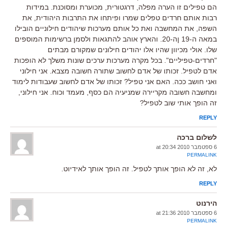
הם טפילים זו הערה מפלה, דרגטורית, מכוערת ומסוכנת. במידות
רבות אותם חרדים טפלים שמרו ופיתחו את התרבות היהודית, את
השפה, את המחשבה ואת כל אותם מערכות שיהודים חילוניים הובילו
במאה ה-19 ןה-20. והארץ אוהב להתגאות ולסמן ברשימות המוספים
שלו. אולי מכיוון שהיו אלו יהודים חילונים שמקורם מבתים
"חרדים-טפיליים". בכל מקרה מערכות ערכים שונות משלך לא הופכות
אדם לטפיל. זכותו של אדם לחשוב שתורה חשובה מצבא. אני חילוני
ואני חושב ככה. האם אני טפיל? זכותו של אדם לחשוב שעבודות לימוד
ומחשבה חשובה מקריירה שמניעיה הם כסף, מעמד וכוח. אני חילוני,
זה הופך אותי שוב לטפיל?
REPLY
לשלום ברכה
6 ספטמבר 2010 at 20:34
PERMALINK
לא, זה לא הופך אותך לטפיל. זה הופך אותך לאידיוט.
REPLY
הירנוט
6 ספטמבר 2010 at 21:36
PERMALINK