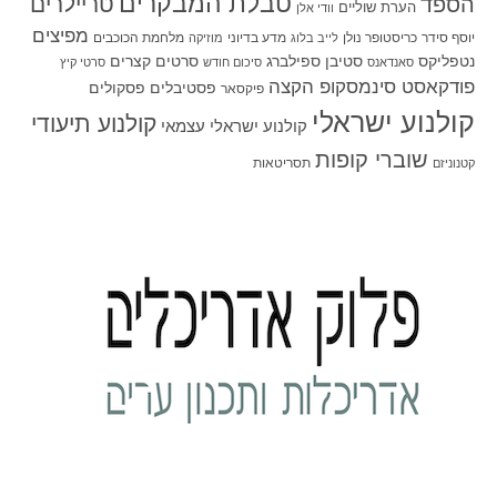
טבלת המבקרים
טריילרים
הספד
הערת שוליים
וודי אלן
מפיצים
יוסף סידר
כריסטופר נולן
מדע בדיוני
מלחמת הכוכבים
לייב בלוג
מוזיקה
סטיבן ספילברג
סרטים קצרים
נטפליקס
סאנדאנס
סיכום חודש
סרטי קיץ
פודקאסט סינמסקופ הקצה
פסטיבלים
פסקולים
פיקסאר
קולנוע ישראלי
קולנוע תיעודי
קולנוע ישראלי עצמאי
שוברי קופות
תסריטאות
קטנוניזם