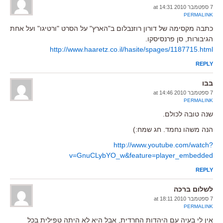
7 ספטמבר 2010 at 14:31
PERMALINK
כתבה מקסימה של דורון רוזנבלום ב"הארץ" על הסרט "ורטיגו" ועל אחת
הגיבורות, סן פרנסיסקו.
http://www.haaretz.co.il/hasite/spages/1187715.html
REPLY
בבו
7 ספטמבר 2010 at 14:46
PERMALINK
שנה טובה לכולם.
הנה משהו נחמד. חג שמח:)
http://www.youtube.com/watch?
v=GnuCLybYO_w&feature=player_embedded
REPLY
לשלום ברכה
7 ספטמבר 2010 at 18:11
PERMALINK
אין לי בעיה עם היהדות החרדית, אבל היא לא היתה טפילית בכל