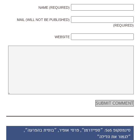
NAME (REQUIRED)
MAIL (WILL NOT BE PUBLISHED)
(REQUIRED)
WEBSITE
סינמסקופ 505: ״ספיידרמן״, פרסי אופיר, ״בוסית בהפרעה״,
״לגמור את הלילה״