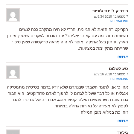
רודריק ג'יינס ג'וניור
7 ספטמבר 2010 at 8:34
PERMALINK
הקריקטורה הזאת לא הגיונית, חרדי לא היה מתקרב ככה לנשים
חשופות חזה. מה עם קצת ריאליזם? עוד הוכחה לשקרים שמפיץ עיתון
הארץ. עיתון בעל אתיקה ומוסר לא היה מראה קריקטורה שאין סיכוי
שהייתה מתקיימת במציאות.
REPLY
סע לשלום
7 ספטמבר 2010 at 9:16
PERMALINK
אה, כי אני לתומי חשבתי שבנאדם שלא יודע ברמה בסיסית מתמטיקה
אנגלית או כל דבר שעלול לגרום לו להפוך לאדם פרודוקטיבי הוא הבור
גם העובדה שהאנשים האלה יקפצו מהגג אם הרב שלהם יגיד להם
לקפוץ לא מעידה על נאורות גדולה במיוחד.
זוהי כת במלוא מובן המילה
REPLY
גילעד