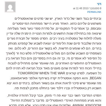
רני
8 ספטמבר 2010 at 11:48
PERMALINK
ובינתיים בצד השני של כדור הארץ, יש שני סרטים שהאוסטרלים
משתגעים עליהם כרגע. האחד מגיע היישר ממחוזות המיינסטרים
ומבוסס, כך אומרים לי המקומיים, על סדרת ספרי נוער מאד מצליחה
שיצאה פה בתחילת שנות התשעים ולמרות הנטייה הימנית שלה עדיין
מעלה לחלוח של נוסטלגיה בעיני רבים. הסרט מספר על חבורת נערים
ונערות שלכבוד סיום שנת הלימודים יוצאת לשבוע של קמפינג מנותק
בהרים. הם לא שומעים חדשות, לא בקשר עם ההורים, לא כלום. ואז
כשמסתיים השבוע שלהם הם מגלים שלאוסטרליה פלש כוח זר (לאורך
כל הסיפור לא אומרים מי, כך זה גם היה בספרים) והם ככל הנראה בין
האוסטרלים החופשיים האחרונים, מה שאומר שהם מתחילים לטבוח
בחיילי הכוח הזר למרות שהם מעטים מאד וככל הנראה לא תהיה להם
כל השפעה. לסרט קוראים TOMORROW WHEN THE WAR
BEGAN, והוא הפקה אוסטרלית יקרה בשיתוף אולפני פאראמאונט,
מה שאומר שיש סיכוי לראות אותו גם בשאר העולם. בינתיים הוא יצא
השבוע רק באוסטרליה ובניו זילנד ואני בהחלט מתכנן לצפות פה.
הסרט המדובר השני כבר יצא פה די מזמן, וכבר קיבל תהודה עולמית,
והוא מגיע ממחוזות האינדי האוסטרליים: מדובר ב"ממלכת החיות"
ANIMAL KINGDOM, שלמרות שמו אינו סרט טבע, אלא סרט מדכא