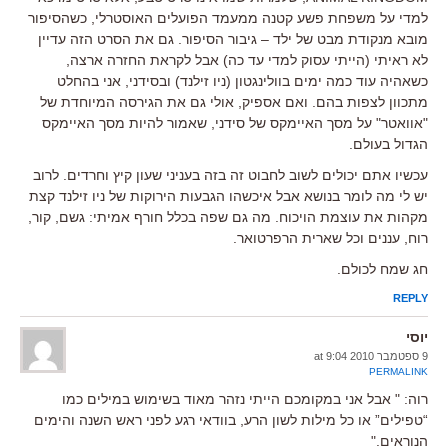
למדי על משפחת פשע קטנה ממעמד הפועלים האוסטרלי, כשהסיפור
מובא מנקודת מבט של ילד – גיבור הסיפור. גם את הסרט הזה עדיין
לא ראיתי (הייתי עסוק למדי עד כה) אבל לקראת החזרה ארצה,
כשאהיה עוד כמה ימים בוולינגטון (ניו זילנד) ובסידני, אני בהחלט
מתכוון לצפות בהם. ואם אספיק, אולי גם את הגירסה המיוחדת של
"אוואטר" על מסך האיימקס של סידני, שאמור להיות מסך האיימקס
הגדול בעולם.
עכשיו אתם יכולים לשוב לחבוט זה בזה בעניני שעון קיץ וחרדים. לרוב
יש לי מה לומר בנושא אבל איכשהו הגבעות הירוקות של ניו זילנד קצת
מקהות את עוצמת הויכוח. מה גם שפה בכלל חורף אמיתי: גשם, קור,
רוח, עננים וכל שארית הרפרטואר.
חג שמח לכולם.
REPLY
יוסי
9 ספטמבר 2010 at 9:04
PERMALINK
רוה: " אבל אני במקומכם הייתי נזהר מאוד בשימוש במילים כמו
“טפילים” או כל מילות לשון הרע, בוודאי רגע לפני ראש השנה והימים
הנוראים."