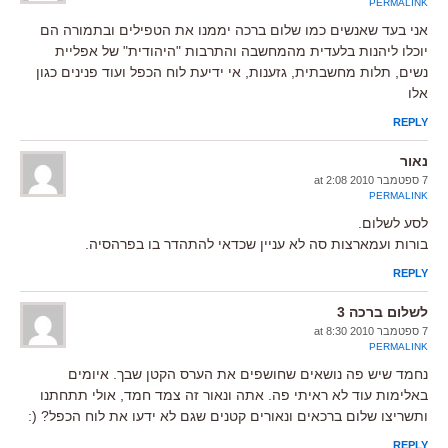
PERMALINK
אני בעד שאנשים כמו שלום ברכה יממנו את הטפילים ובתמורה הם
יוכלו ליהנות בלעדית מהמחשבה והתרבות "היהודית" של אפליית
נשים, תלות מחשבתית, גזענות, אי ידיעת לוח הכפל ועוד פנינים כגון
אלו
REPLY
נאור
7 ספטמבר 2010 at 2:08
PERMALINK
לסע לשלום.
בורות ועמארצות סה לא עניין שכדאי להתהדר בו בפרהסיה.
REPLY
לשלום ברכה 3
7 ספטמבר 2010 at 8:30
PERMALINK
נחמד שיש פה נושאים שחושפים את הערס הקטן שבך. איומים
באלימות עוד לא ראיתי פה. אתה ונאור זה צמד חמד, אולי תתחתנו
ותשריצו שלום ברכאים ונאורים קטנים שגם לא ידעו את לוח הכפל? (:
REPLY