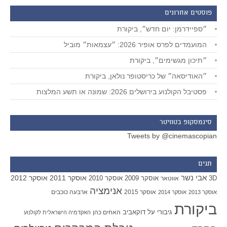
פוסטים אחרונים
״ספיידרמן: יום חדש״, ביקורת
המועמדים לפרס אופיר 2026: ״עצמאות״ מוביל
״תיכון מגשימים״, ביקורת
״האודיסאה״ של כריסטופר נולאן, ביקורת
פסטיבל הקולנוע בירושלים 2026: שמונה או תשע המלצות
סינמסקופ בטוויטר
Tweets by @cinemascopian
תגים
אבי נשר
אוסקר 2011
אוסקר 2012
אוסקר 2009
אוסקר 2010
3D
אווטאר
אנימציה
אוסקר 2015
ארבעה כוכבים
אוסקר 2013
אוסקר 2014
ביקורת
גיבורי על
דוקאביב
האחים כהן
האקדמיה הישראלית לקולנוע