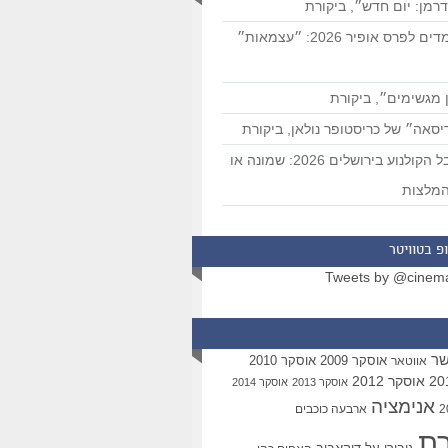
רמן: יום חדש״, ביקורת
המועמדים לפרס אופיר 2026: ״עצמאות״
 מגשימים״, ביקורת
סאה״ של כריסטופר נולאן, ביקורת
פסטיבל הקולנוע בירושלים 2026: שמונה או
מלצות
פ בטוויטר
Tweets by @cinem
שר
אוסקר 2009
אוסקר 2010
אווטאר
אוסקר 2012
אוסקר 2013
אוסקר 2014
אנימציה
ארבעה כוכבים
רת