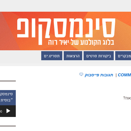
מבקרים
ביקורות סרטים
הרצאות
תסריט.ים
|
תגובות פייסבוק
אה?
״בוסית 
נגן
00
אודיו