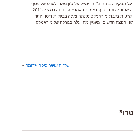
על תפקידה ב"החוב", הרימייק של ג'ון מאדן לסרט של אסף
ברנשטיין? לא יקרה השנה. "החוב", שהיה אמור לצאת בסוף דצמבר באמריקה, נדחה כרגע ל-2011
וקרטית בלבד: מיראמקס נקנתה ואינה בבעלות דיסני יותר,
פי הפצה חדשים. מעניין מה יעלה בגורלה של מיראמקס
שלגיה עושה כיפה אדומה
»