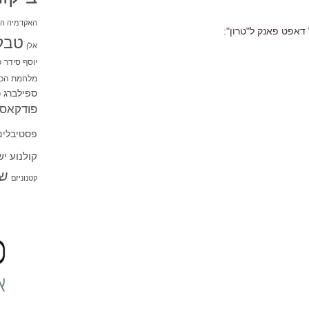
האקדמיה הי
טבל
אלן
יוסף סידר
כ
מלחמת הכו
ספילברג
ס
פודקאסט
פסטיבלים
קולנוע י
שו
קטנוניזם