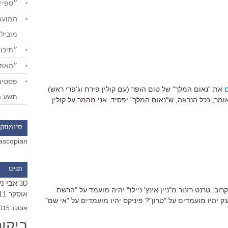
״ספייד
מוביל
״תיכון
״האודי
את "נאום המלך" של טום הופר (עם קולין פירת וג'פרי ראש)
תשע ה
מר, ככל הנראה, ש"נאום המלך" יפסיד. אני מהמר על קולין
סינמסקו
ascopian
תגים
אבי נ
3D
ב: טרנט רזנור מ"ניין אינץ' ניילז" יהיה מועמד על "הרשת
אוסקר 2011
 יהיו מועמדים על "טרון"? פיניקס יהיו מועמדים על "אי שם"
אוסקר 2015
ביקו