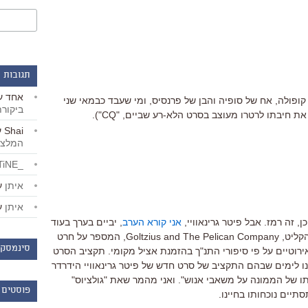
תגובות 
אחד
ע
ן קופולה, אח של סופיה והבן של פרנסיס, ומי שעבד כבמאי שני
ביקור
 חיבתו לרטרו מעוצב בסרט הלא-רע שביים, "CQ").
Shai
ע
המלצו
_LiBERTiNE_
איתן
ע
איתן
ע
ן, זה רמז. אבל פיטר גרינאוויי,
אני קורא הערב
, יביים בערך בעוד
שנה את סרטו החדש, עם השם הקצר והקליט, Goltzius and The Pelican Company, המספר על חרט
סינמסקו
כין תחריטים אירוטיים על פי סיפורי התנ"ך בהזמנת אציל מקומי. תקציב הסרט
 הגענו לימים שבהם התקציב של סרט חדש של פיטר גרינאוויי הידרדר
ו של הממונה על משאבי אנוש". ואני מהמר שאת "גולציוס"
פוסטים 