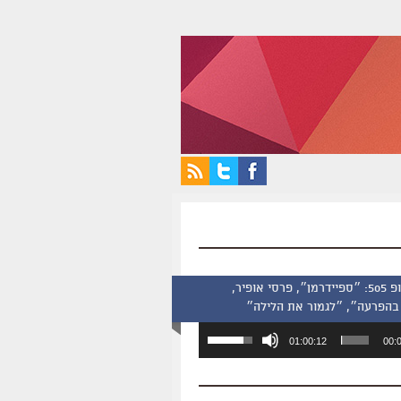
סינמסקופ 505: ״ספיידרמן״, פרסי אופיר,
בהפרעה״, ״לגמור את הלילה״
השתמש
01:00:12
00:
במקש
למעלה/למטה
כדי