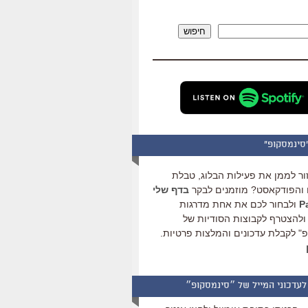
להגביר
או
חיפוש
להנמיך
עוצמת
שמע.
סינמסקופ"
ור לממן את פעילות הבלוג, טבלת
והפודקאסט? מוזמנים לבקר
בדף שלי
ולבחור לכם את אחת מדרגות
ולהצטרף לקבוצות הסודיות של
" לקבלת עדכונים והמלצות פרטיות.
לעדכוני המייל של ״סינמסקופ״