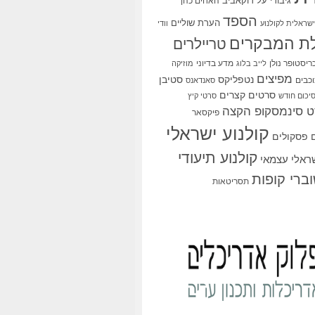
גיבורי על
דוקאביב
האחים כהן
הספד
הערת שוליים
שראלית לקולנוע
וודי
ת המבקרים
טריילרים
ריסטופר נולן
מדע בדיוני
לייב בלוג
מוזיקה
מפיצים
סטיבן
נטפליקס
כבים
סאנדאנס
סרטים קצרים
יכום חודש
סרטי קיץ
 סינמסקופ הקצה
פיקסאר
קולנוע ישראלי
פסקולים
קולנוע תיעודי
שראלי עצמאי
ברי קופות
תסריטאות