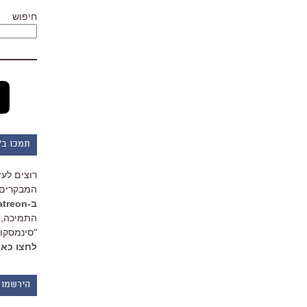
חיפוש
תמכו ב"
רוצים לעז
המבקרים 
ב-Patreon
התמיכה, 
"סינמסקופ
לחצו כאן
הירשמו 