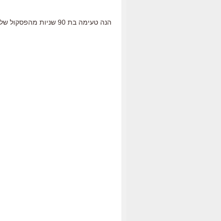
הנה טעימה בת 90 שניות מהפסקול של דאפט פאנק ל"טרון":