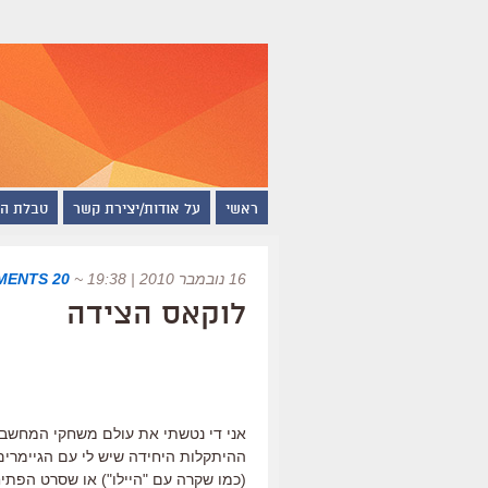
ראשי
על אודות/יצירת קשר
טבלת ה
16 נובמבר 2010 | 19:38
~
20 COMMENTS
לוקאס הצידה
אני די נטשתי את עולם משחקי המחשב אי
ההיתקלות היחידה שיש לי עם הגיימרי
(כמו שקרה עם "היילו") או שסרט הפת