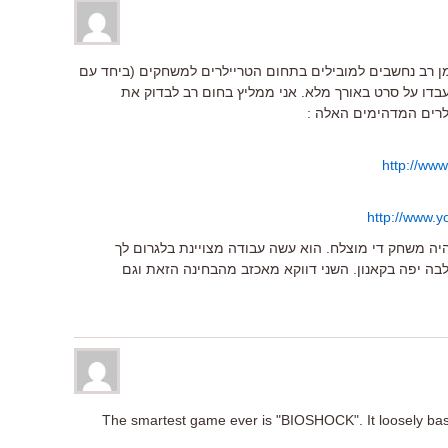
ה ע"י Blur Studio שכבר זמן רב נחשבים למובילים בתחום הטריילרים למשחקים (ביחד עם
יעבדו על סרט באורך מלא. אני ממליץ בחום רב לבדוק את
לרים המדהימים האלה :
http://ww
http://www.
ה משחק די מוצלח. הוא עשה עבודה מצויינת בלגרום לך
תלבה יפה בקאנון. השני דווקא מאכזב מהבחינה הזאת וגם
The smartest game ever is "BIOSHOCK". It loosely bas