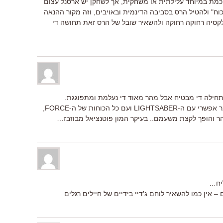
ת במיוחד עלילתית או משחקית, אך לשחקן יש ארסנל עצום
" ולהטיל הרס בסביבה הדינמית ובאויבים, וזה מקור ההנאה
גלקסיה רחוקה רחוקה ולהשאיר שובל של הרס זאת תחושה די
חילה די מבטיח אבל מהר מאוד די נעלמת ומתפוגגת.
עדיין כיף מאוד להשתולל ולהרוס כל דבר אפשרי עם ה-LIGHTSABER ועם כל הכוחות של ה-FORCE,
ר והופך לקצת משעמם.. בעיקר המון פוטנציאל מבוזבז…
יח…
 אין כמו להשאיר לוחם ג'דיי בידיים של חיילים רגלים