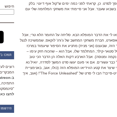
ך לסרט. כן, קראתי לפני כמה ימים ש"קול אוף דיוטי: בלק
חיפוש
ת בשבוע שעבר. אבל אני סיימתי את משחקי המלחמה שלי עם
ראו לי את הדבר המופלא הבא. סליחה על החומר הלא טרי, אבל
אסארט, חברת משחקי המחשב של ג'ורג' לוקאס, שממשיכה לנצל
הזה, שבעצם (אני מניח) מתניע את הסיפור שיעמוד במרכז
ל סטאר-קילר, המתלמד שלו, אבל הוא – שהכוח חזק עימו –
תמכו ב"
 נקמה ומנוסה). אבל הארבע דקות האלה הן הדבר הכי טוב
בר עשורים. אם אי פעם יעשו סרט המשך לסדרה, יואיל נא
רוצים לעז
 שיצר את קטע הווידיאו המופלא הזה (כולו, אגב, באנימציית
המבקרים 
מחשב). ככה צריכים להיראות קרבות לייט-סייבר! הבו לי סרט של "The Force Unleashed"! (אגב, איך
ב-Patreon
התמיכה, 
"סינמסקופ
לחצו כאן
הירשמו 