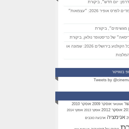
רמן: יום חדש״, ביקורת
המועמדים לפרס אופיר 2026: ״עצמאות״
 מגשימים״, ביקורת
סאה״ של כריסטופר נולאן, ביקורת
פסטיבל הקולנוע בירושלים 2026: שמונה או
מלצות
פ בטוויטר
Tweets by @cinem
שר
אוסקר 2009
אוסקר 2010
אווטאר
אוסקר 2012
אוסקר 2013
אוסקר 2014
אנימציה
ארבעה כוכבים
רת