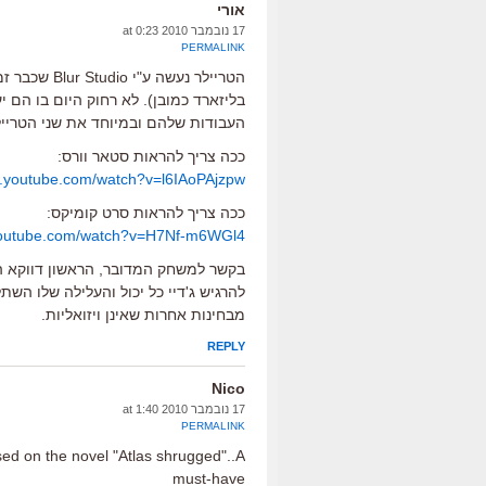
אורי
17 נובמבר 2010 at 0:23
PERMALINK
הטריילר נעש
בליזארד כמובן). לא רחוק היום בו הם 
העבודות שלהם ובמיוחד את שני הטריי
ככה צריך להראות סטאר וורס:
w.youtube.com/watch?v=l6IAoPAjzpw
ככה צריך להראות סרט קומיקס:
youtube.com/watch?v=H7Nf-m6WGl4
בקשר למשחק המדובר, הראשון דווקא הי
להרגיש ג'דיי כל יכול והעלילה שלו הש
מבחינות אחרות שאינן ויזואליות.
REPLY
Nico
17 נובמבר 2010 at 1:40
PERMALINK
ed on the novel "Atlas shrugged"..A
must-have