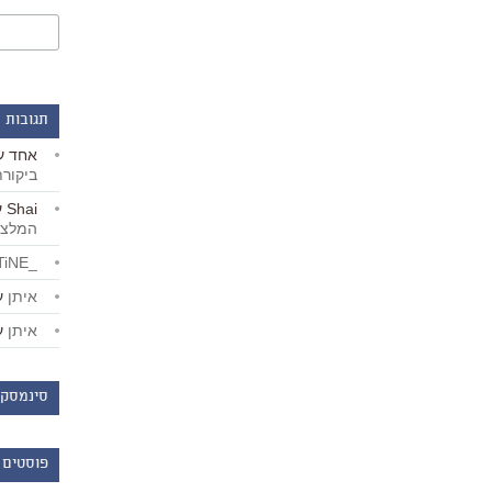
תגובות 
אחד
ע
ביקור
Shai
ע
המלצו
_LiBERTiNE_
איתן
ע
איתן
ע
סינמסקו
פוסטים 