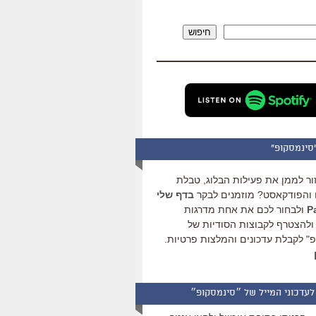
להגביר
או
חיפוש
להנמיך
עוצמת
שמע.
סינמסקופ"
ור לממן את פעילות הבלוג, טבלת
והפודקאסט? מוזמנים לבקר
בדף שלי
ולבחור לכם את אחת מדרגות
ולהצטרף לקבוצות הסודיות של
" לקבלת עדכונים והמלצות פרטיות.
לעדכוני המייל של ״סינמסקופ״