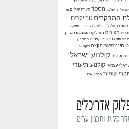
גיבורי על
דוקאביב
האחים כהן
הספד
הערת שוליים
שראלית לקולנוע
וודי
ת המבקרים
טריילרים
ריסטופר נולן
מדע בדיוני
לייב בלוג
מוזיקה
מפיצים
סטיבן
נטפליקס
כבים
סאנדאנס
סרטים קצרים
יכום חודש
סרטי קיץ
 סינמסקופ הקצה
פיקסאר
קולנוע ישראלי
פסקולים
קולנוע תיעודי
שראלי עצמאי
ברי קופות
תסריטאות