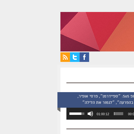
סינמסקופ 505: ״ספיידרמן״, פרסי אופיר,
בהפרעה״, ״לגמור את הלילה״
השתמש
01:00:12
00:
במקש
למעלה/למטה
כדי