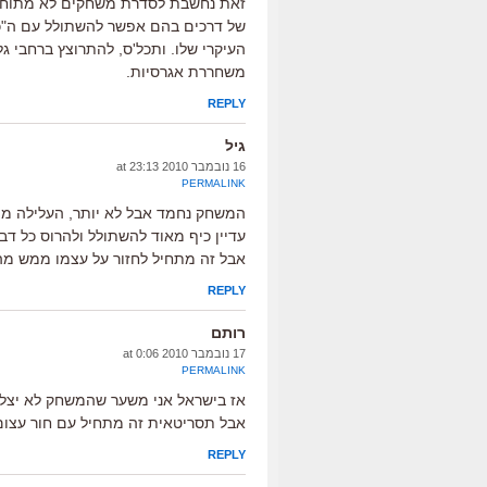
זאת נחשבת לסדרת משחקים לא מתוחכמ
של דרכים בהם אפשר להשתולל עם ה"כוח
העיקרי שלו. ותכל'ס, להתרוצץ ברחבי 
משחררת אגרסיות.
REPLY
גיל
16 נובמבר 2010 at 23:13
PERMALINK
המשחק נחמד אבל לא יותר, העלילה מת
אבל זה מתחיל לחזור על עצמו ממש מה
REPLY
רותם
17 נובמבר 2010 at 0:06
PERMALINK
אז בישראל אני משער שהמשחק לא יצל
אבל תסריטאית זה מתחיל עם חור עצום –
REPLY