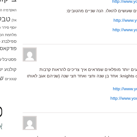
http://www.
האקדמיה הי
ם שעושים להאלו. הנה שניים מהטובים:
טבל
http://www
אלן
יוסף סידר
כ
http://www
מלחמת הכו
ספילברג
ס
פודקאסט
פסטיבלים
קולנוע י
עים יותר מופלאים שמראים איך צריכים להראות קרבות
לייט-סייברים. מתוך knights of the old republic: אחד בן שנה וחצי ואחד חצי שנה (שניהם אגב לאותו
שו
קטנוניזם
http://www
http://www.