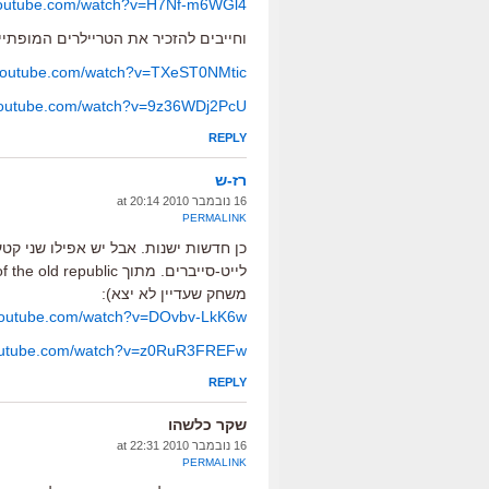
youtube.com/watch?v=H7Nf-m6WGl4
וחייבים להזכיר את הטריילרים המופתיי
.youtube.com/watch?v=TXeST0NMtic
.youtube.com/watch?v=9z36WDj2PcU
REPLY
רז-ש
16 נובמבר 2010 at 20:14
PERMALINK
כן חדשות ישנות. אבל יש אפילו שני קט
משחק שעדיין לא יצא):
.youtube.com/watch?v=DOvbv-LkK6w
youtube.com/watch?v=z0RuR3FREFw
REPLY
שקר כלשהו
16 נובמבר 2010 at 22:31
PERMALINK