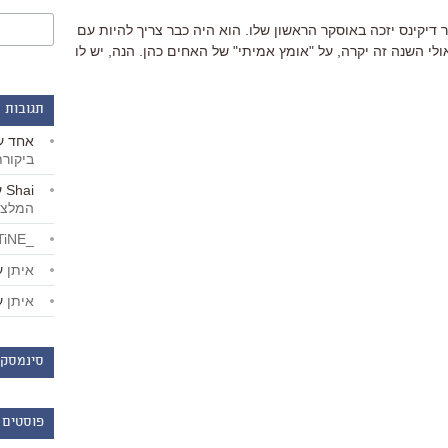
 דיקינס יזכה באוסקר הראשון שלו. הוא היה כבר צריך להיות עם
י השנה זה יקרה, על "אומץ אמיתי" של האחים כהן. הנה, יש לו
תגובות 
אחד
ע
ביקור
Shai
ע
המלצו
_LiBERTiNE_
איתן
ע
איתן
ע
סינמסקו
פוסטים 