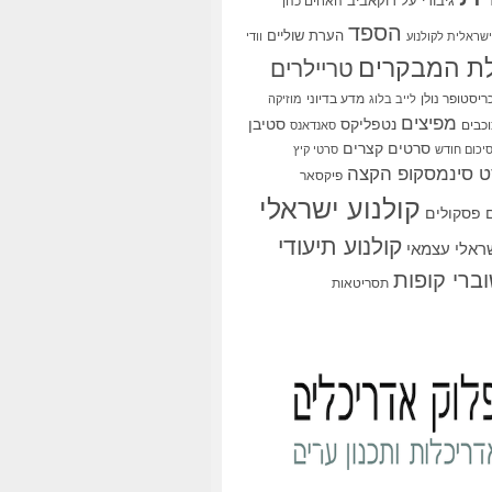
גיבורי על
דוקאביב
האחים כהן
הספד
הערת שוליים
שראלית לקולנוע
וודי
ת המבקרים
טריילרים
ריסטופר נולן
מדע בדיוני
לייב בלוג
מוזיקה
מפיצים
סטיבן
נטפליקס
כבים
סאנדאנס
סרטים קצרים
יכום חודש
סרטי קיץ
 סינמסקופ הקצה
פיקסאר
קולנוע ישראלי
פסקולים
קולנוע תיעודי
שראלי עצמאי
ברי קופות
תסריטאות