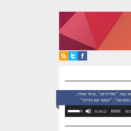
סינמסקופ 505: ״ספיידרמן״, פרסי אופיר,
בהפרעה״, ״לגמור את הלילה״
השתמש
01:00:12
00:
במקש
למעלה/למטה
כדי