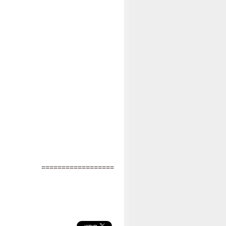
==================