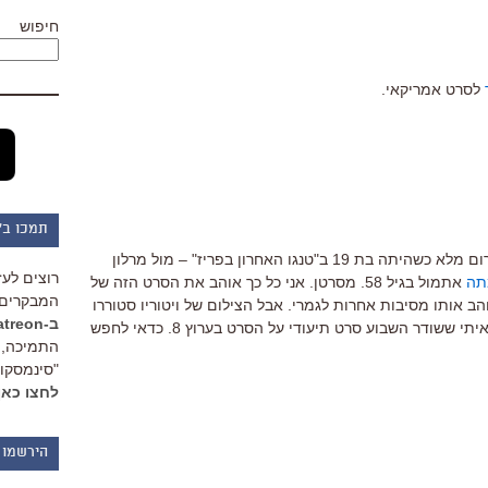
חיפוש
לסרט אמריקאי.
תמכו ב"
אוי. מריה שניידר, שכיכבה ב-1972 בעירום מלא כשהיתה בת 19 ב"טנגו האחרון בפריז" – מול מרלון
רוצים לעז
תה
אתמול בגיל 58. מסרטן. אני כל כך אוהב את הסרט הזה של
המבקרים 
והב אותו מסיבות אחרות לגמרי. אבל הצילום של ויטוריו סטוררו
ב-Patreon
בו אדיר בעיני. ובצירוף מקרים משונה ראיתי ששודר השבוע סרט תיעודי על הסרט בערוץ 8. כדאי לחפש
התמיכה, 
"סינמסקופ
לחצו כאן
הירשמו 