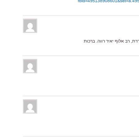
fbid=495138908601&set=a.49
ת, רב אלוף יאיר רווה. ברכות