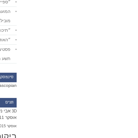
״ספייד
מוביל
״תיכון
״האודי
תשע ה
סינמסקו
ascopian
תגים
אבי נ
3D
אוסקר 2011
אוסקר 2015
ביקו