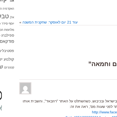
האקדמיה הי
טבל
אלן
עוד 21 יום לאוסקר: שחקנית המשנה
»
יוסף סידר
כ
מלחמת הכו
ספילברג
ס
פודקאסט
פסטיבלים
קולנוע י
שו
קטנוניזם
ישראל ובכיבוש, כשהשתלט על האתר "רוזבאד", והשבית אותו
ר לפני שעות מס', ראה את זה:
http://www.fa