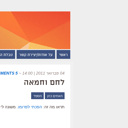
ראשי
על אודות/יצירת קשר
טבלת ה
04 פברואר 2011 | 14:00
~
5 COMMENTS
לחם וחמאה
האחים כהן
הספד
תראו מה זה:
הפכתי לפרומו
. משונה לי