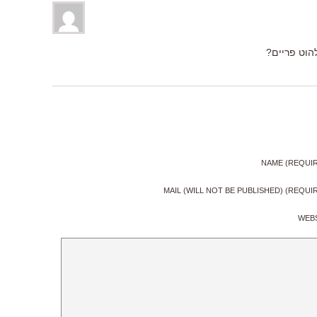
הוט פריים?
NAME (REQUI
MAIL (WILL NOT BE PUBLISHED) (REQUI
WEB