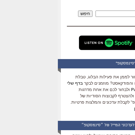
להגביר
או
חיפוש
להנמיך
עוצמת
שמע.
סינמסקופ"
ור לממן את פעילות הבלוג, טבלת
והפודקאסט? מוזמנים לבקר
בדף שלי
ולבחור לכם את אחת מדרגות
ולהצטרף לקבוצות הסודיות של
" לקבלת עדכונים והמלצות פרטיות.
לעדכוני המייל של ״סינמסקופ״