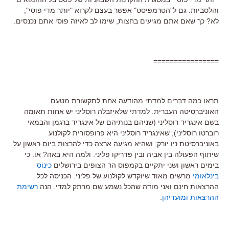
והלסביות. גם ל"הטרמפיסט" אפשר בעצם לקרוא "יותר מדי פוסי",
לא? כך שאם אתם מגיעים בחצות, שימו לב לאיזה פוסי אתם נכנסים.
================
תראו כמה דברים למדתי מהודעה אחת לתקשורת מטעם
האוניברסיטה העברית. למדתי שלאיזבלה רוסליני יש אחות תאומה
בשם אינגריד רוסליני (שניהם בנותיהם של אינגריד ברגמן והבמאי
רוברטו רוסליני); שאינגריד רוסליני היא פרופסורית לקולנוע
באוניברסיטת ניו יורק; ושהיא מגיעה ארצה כדי להרצות ביום ראשון על
שיתוף הפעולה בין אביה ובין פדריקו פליני. ולמה היא באה? או. כי
בימים ראשון ושני יתקיים בקמפוס הר הצופים בירושלים
כינוס
בינלאומי
מרשים מאוד שיוקדש לקולנוע של פליני. הכניסה לכל
ההרצאות חינם ואני מודה שהכל נשמע שם מרתק למדי. הנה
רשימת
ההרצאות ומועדיהן
.