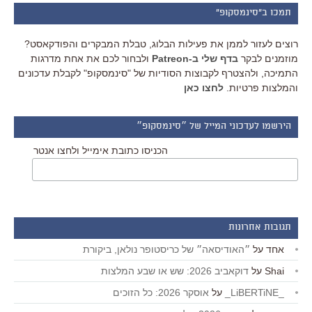
תמכו ב"סינמסקופ"
רוצים לעזור לממן את פעילות הבלוג, טבלת המבקרים והפודקאסט?
מוזמנים לבקר
בדף שלי ב-Patreon
ולבחור לכם את אחת מדרגות
התמיכה, ולהצטרף לקבוצות הסודיות של "סינמסקופ" לקבלת עדכונים
והמלצות פרטיות.
לחצו כאן
הירשמו לעדכוני המייל של ״סינמסקופ״
הכניסו כתובת אימייל ולחצו אנטר
תגובות אחרונות
אחד
על
״האודיסאה״ של כריסטופר נולאן, ביקורת
Shai
על
דוקאביב 2026: שש או שבע המלצות
_LiBERTiNE_
על
אוסקר 2026: כל הזוכים