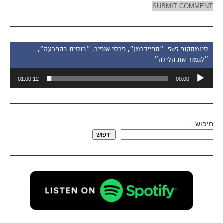
סינמסקופ 505: ״ספיידרמן״, פרסי אופיר, ״בוסית בהפרעה״,
״לגמור את הלילה״
נגן
01:00:12
00:00
אודיו
חיפוש
חיפוש