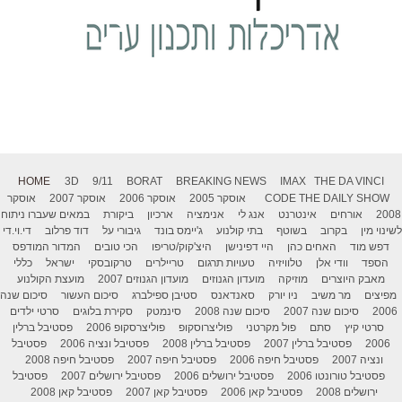
HOME
3D
9/11
BORAT
BREAKING NEWS
IMAX
THE DA VINCI
THE DAILY SHOW
CODE
אוסקר 2005
אוסקר 2006
אוסקר 2007
אוסקר
2008
אורחים
אינטרנט
אנג לי
אנימציה
ארכיון
ביקורת
במאים שעברו ניתוח
לשינוי מין
בקרוב
בשוטף
בתי קולנוע
ג'יימס בונד
גיבורי על
דוד פרלוב
די.וי.די
דפש מוד
האחים כהן
היי דפינישן
היצ'קוק/טריפו
הכי טובים
המדור המודפס
הספד
וודי אלן
טלוויזיה
טעויות תרגום
טריילרים
טרקובסקי
ישראל
כללי
מאבק היוצרים
מוזיקה
מועדון הגנוזים
מועדון הגנוזים 2007
מועצת הקולנוע
מפיצים
מר משיב
ניו יורק
סאנדאנס
סטיבן ספילברג
סיכום העשור
סיכום שנה
2006
סיכום שנה 2007
סיכום שנה 2008
סינמטק
סקירת בלוגים
סרטי ילדים
סרטי קיץ
סתם
פול מקרטני
פוליצרוסקופ
פוליצרסקופ 2006
פסטיבל ברלין
2006
פסטיבל ברלין 2007
פסטיבל ברלין 2008
פסטיבל ונציה 2006
פסטיבל
ונציה 2007
פסטיבל חיפה 2006
פסטיבל חיפה 2007
פסטיבל חיפה 2008
פסטיבל טורונטו 2006
פסטיבל ירושלים 2006
פסטיבל ירושלים 2007
פסטיבל
ירושלים 2008
פסטיבל קאן 2006
פסטיבל קאן 2007
פסטיבל קאן 2008