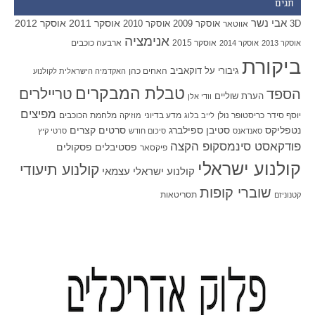
תגים
אבי נשר
אוסקר 2011
אוסקר 2012
אוסקר 2009
אוסקר 2010
3D
אווטאר
אנימציה
אוסקר 2015
ארבעה כוכבים
אוסקר 2013
אוסקר 2014
ביקורת
גיבורי על
דוקאביב
האחים כהן
האקדמיה הישראלית לקולנוע
טבלת המבקרים
טריילרים
הספד
הערת שוליים
וודי אלן
מפיצים
יוסף סידר
כריסטופר נולן
מדע בדיוני
מלחמת הכוכבים
לייב בלוג
מוזיקה
סטיבן ספילברג
סרטים קצרים
נטפליקס
סאנדאנס
סיכום חודש
סרטי קיץ
פודקאסט סינמסקופ הקצה
פסטיבלים
פסקולים
פיקסאר
קולנוע ישראלי
קולנוע תיעודי
קולנוע ישראלי עצמאי
שוברי קופות
תסריטאות
קטנוניזם