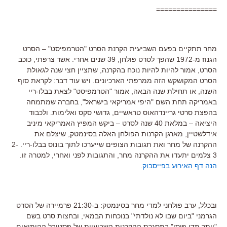
===============
מחר תתקיים בפעם השביעית הקרנת הסרט "הטרמפיסט" – הסרט
הגנוז מ-1972 שהפך לסרט פולחן, 39 שנים אחרי. אשר צרפתי, כוכב
הסרט, אמור להיות להיות נוכח בהקרנה, שתציין חצי שנה לגאולת
הסרט המקושקש הזה ממרפתי הארכיונים. ויש עוד דבר: לקראת סוף
השנה, או תחילת שנה הבאה, אמור "הטרמפיסט" לצאת בבלו-ריי
באמריקה תחת השם "היפי אמריקאי בישראל", בחברה שמתמחה
בהפצת סרטי גריינדהאוס טראשיים, גדושי סקס ואלימות. ולכבוד
היציאה – במלאת 40 שנה לסרט – ביקש המפיץ האמריקאי מיניב
אידלשטיין, מארגן הקרנות הפולחן האלה בסינמטק, שיצלם את
ההקרנה של מחר ואת תגובות הצופים שייערכו לתוך בונוס בבלו-ריי. 2-
3 צלמים יתעדו את ההקרנה מחר, והתגובות לפני ואחרי, למטרה זו.
הנה דף האירוע בפייסבוק
.
ובכלל, ערב פולחני למדי מחר בסינמטק: ב-21:30 פרמיירה של הסרט
הגרמני "ביום שבו לא נולדתי" בנוכחות הבמאי, ובחצות סרט בשם
"יותר מדי פוסי" במסגרת ההקרנות השבועיות של פסטיבל ההומואים