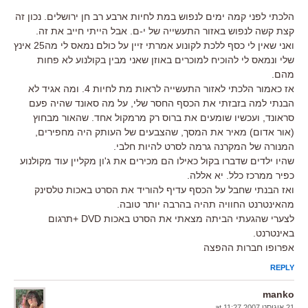
הלכתי לפני קמה ימים לנפוש במת לחיות ארבע רב חן ירושלים. נכון זה
קצת קשה לנפוש באזור התעשייה של י-ם. אבל הייתי חייב את זה.
ואני שאין לי כסף ללכת לקונוע אמרתי זיין על כולם נמאס לי מה25 אינץ
שלי ונמאס לי להוכיח למוכרים באוזן שאני מבין בקולנוע לא פחות
מהם.
אז כאמור הלכתי לאזור התעשייה לראות מת לחיות 4. ומה אגיד לא
הבנתי למה בזבזתי את הכסף החסר שלי, על מה סאונד שהיה פעם
סראונד, ועכשיו שומעים את ברוס רק מרמקול אחד. שהאור מבחוץ
(אור אדום) מאיר את המסך, שהצבעים של העותק היה מחפירים,
המנורה של המקרנה גרמה לסרט להיות חלבי.
שהיו ילדים שדברו בקול כאילו הם מכירים את ג'ון מקליין עוד מקולנוע
כפיר ממרכז כלל. יא אללה.
ואז הבנתי שחבל על הכסף עדיף להוריד את הסרט באכות טלסינק
מהאינטרנט החוויה תהיה בהרבה יותר טובה.
לצערי שהגעתי הביתה מצאתי את הסרט באכות DVD +תרגום
באינטרנט.
אפרופו חברות ההפצה
REPLY
manko
21 אוגוסט 2007 at 11:27