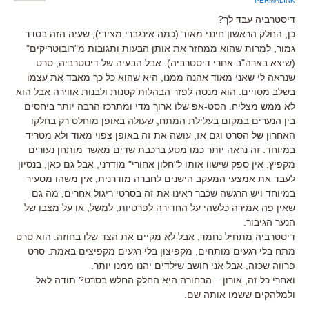
PERMALINK
דיסטרביה עבד לך?
כן, החלק הראשון חינני מאוד (כמה אינגברי מצידי), שעיה הזה בסדר
גמור, למרות שהוא ממחזר את אותן הבעות ותגובות מ"רובוטריקים"
(שיצא בארה"ב אחרי דיסטרביה). אבל הבעיה של דיסטרביה, סרט
שנראה לי שאני מאוד אהנה ממנו, היא שהוא כל כך מאבד את עצמו
בשלב מסויים. הוא מנסה לפזר הבהלות קטנות ולבנות אווירה אבל הוא
לא ממש מצליח. הסט-אפ שלו ארוך מדי ומתרכז הרבה יותר ביחסים
בין הנערים במקום בעלילת המתח, שעולה באופן מוחלט רק בחלקו
האחרון של הסרט וגם אז, עושה את זה באופן צפוי מאוד ולא מטריד
במיוחד. זה נראה יותר כמו מסע ברכבת שדים מאשר מותחן נעורים
מקפיץ. אין ספק שישוו אותו ל"חלון אחורי" מודרני, אבל גם כאן, בנסיון
לעבד את אמצעי המעקב הישנים לחברה מודרנית, אין משהו מסעיר
במיוחד ויש הרגשה שכבר ראינו את זה בסרטי ריגול אחרים, מה גם
שאין פה אמירה כלשהי על החדירה לפרטיות, למשל, או על מצבו של
הנער הגיבור.
דיסטרביה מתחיל נחמד, אבל לא מקיים את הצד שלו בחוזה. הוא סרט
מתח בלי רגעים מותחים, מקפיצון בלי רגעים מקפיצים באמת. סרט
פרווה שכזה, אבל אני חושב שילדים יהנו ממנו יותר.
ואחרי כל זה, אורון – הבחורה היא החלק החלש בסרט? תודה לאל
ולמלהקים ששמו אותה שם.