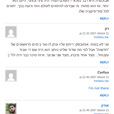
אבולוציה היא דבר נפלא – העולם תמיד היה ציני וכוחני, היום הוא
יותר, אז הוא פחות. מי שבדמו להתאים לעולם הזה ורוצה בכך, יתאים
לכל מודיפיקציה שלו.
REPLY
רון
21 אוגוסט 2007 at 21:32
PERMALINK
אני לא בטוח. אוחובסקי ריחם עליו ונתן לו טור בימים הראשונים של
"חדשות" אבל לפי מה שדוד שליט כותב הוא היה שם די אבוד
ומבוהל…מצד אחד מיברג, מצד שני שניצר, איזה סיכוי כבר היה לו? (:
REPLY
Cerfus
21 אוגוסט 2007 at 21:45
PERMALINK
I'm not there
REPLY
אורון
21 אוגוסט 2007 at 21:46