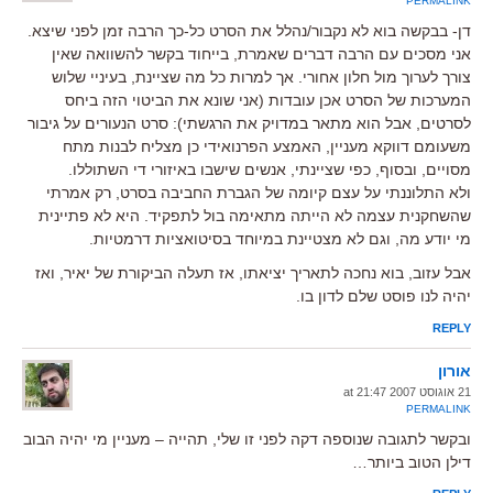
PERMALINK
דן- בבקשה בוא לא נקבור/נהלל את הסרט כל-כך הרבה זמן לפני שיצא.
אני מסכים עם הרבה דברים שאמרת, בייחוד בקשר להשוואה שאין
צורך לערוך מול חלון אחורי. אך למרות כל מה שציינת, בעיניי שלוש
המערכות של הסרט אכן עובדות (אני שונא את הביטוי הזה ביחס
לסרטים, אבל הוא מתאר במדויק את הרגשתי): סרט הנעורים על גיבור
משעומם דווקא מעניין, האמצע הפרנואידי כן מצליח לבנות מתח
מסויים, ובסוף, כפי שציינתי, אנשים שישבו באיזורי די השתוללו.
ולא התלוננתי על עצם קיומה של הגברת החביבה בסרט, רק אמרתי
שהשחקנית עצמה לא הייתה מתאימה בול לתפקיד. היא לא פתיינית
מי יודע מה, וגם לא מצטיינת במיוחד בסיטואציות דרמטיות.
אבל עזוב, בוא נחכה לתאריך יציאתו, אז תעלה הביקורת של יאיר, ואז
יהיה לנו פוסט שלם לדון בו.
REPLY
אורון
21 אוגוסט 2007 at 21:47
PERMALINK
ובקשר לתגובה שנוספה דקה לפני זו שלי, תהייה – מעניין מי יהיה הבוב
דילן הטוב ביותר…