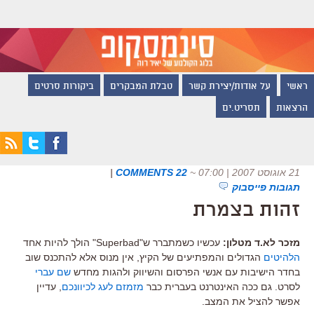
ראשי
על אודות/יצירת קשר
טבלת המבקרים
ביקורות סרטים
הרצאות
תסריט.ים
21 אוגוסט 2007 | 07:00
~
22 COMMENTS
|
תגובות פייסבוק
זהות בצמרת
מזכר לא.ד מטלון:
עכשיו כשמתברר ש"Superbad" הולך להיות אחד
הלהיטים
הגדולים והמפתיעים של הקיץ, אין מנוס אלא להתכנס שוב
בחדר הישיבות עם אנשי הפרסום והשיווק ולהגות מחדש
שם עברי
לסרט. גם ככה האינטרנט בעברית כבר
מזמזם
לעג
לכיוונכם
, עדיין
אפשר להציל את המצב.