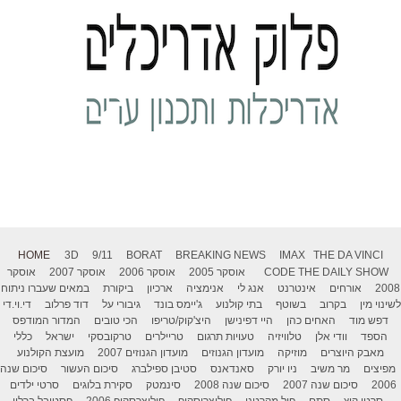
HOME
3D
9/11
BORAT
BREAKING NEWS
IMAX
THE DA VINCI
THE DAILY SHOW
CODE
אוסקר 2005
אוסקר 2006
אוסקר 2007
אוסקר
2008
אורחים
אינטרנט
אנג לי
אנימציה
ארכיון
ביקורת
במאים שעברו ניתוח
לשינוי מין
בקרוב
בשוטף
בתי קולנוע
ג'יימס בונד
גיבורי על
דוד פרלוב
די.וי.די
דפש מוד
האחים כהן
היי דפינישן
היצ'קוק/טריפו
הכי טובים
המדור המודפס
הספד
וודי אלן
טלוויזיה
טעויות תרגום
טריילרים
טרקובסקי
ישראל
כללי
מאבק היוצרים
מוזיקה
מועדון הגנוזים
מועדון הגנוזים 2007
מועצת הקולנוע
מפיצים
מר משיב
ניו יורק
סאנדאנס
סטיבן ספילברג
סיכום העשור
סיכום שנה
2006
סיכום שנה 2007
סיכום שנה 2008
סינמטק
סקירת בלוגים
סרטי ילדים