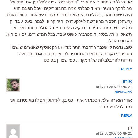
אני בכלל לא מסכים עם אורי. "דיסטרביה" שינה לחלוטין את יחסי אל
מר להבף הצעיר. מאוד סבלתי ממנו ברובוטריקים, אבל הפעם הוא
היה פשוט חמוד, והצליח להימצא ביותר ממצב נפשי אחד. דיוויד מורס
(השחקן הסביר מהפריצה לאלקטרז?), היה קריפי לגמרי בעיניי, בדיוק
מה שדרש ממנו התפקיד. דווקא הנערה הייתה החלק היותר חלש אם
תשאלו אותי. בכלל, דיסטרביה פשוט עובד, בכל המישורים, גם אם הוא
לא סרט גדול.
טוב, נדמה לי שכבר הרחבתי יותר מדי, אז רק אוסיף שאנשים שישבו
בסביבתי הקרובה בהחלט התחרפנו לקראת הסוף. וגם בהתחלה,
תודות להתבלבלות של המקרין, כפי שצויין בפוסט.
REPLY
אורון
21 אוגוסט 2007 at 17:51
PERMALINK
אודי הוא זה שלא הסכמתי איתו, כמובן. לעזאזל, אפילו באינטרנט אני
מתבלבל בשמות…
REPLY
דן
21 אוגוסט 2007 at 19:58