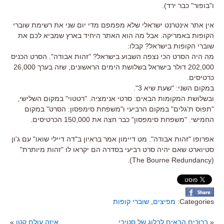
ו"בופור" כבר ירד).
אין אתר אינטרנט ישראלי שלא מפמפם מדי יום שני את רשימת שוברי
הקופות באמריקה. אבל מה הוא האתר היחיד בארץ שמביא לכם את
שוברי הקופות בישראל? קבלו:
מה היה הסרט הכי נצפה השבוע בישראל? "זהות אבודה". הסרט הכניס
202,000 דולר בישראל בשלושת הימים הראשונים, שזה בערך 26,000
כרטיסים.
במקום השני: "שעת שיא 3".
ובשלושת המקומות הבאים: סרטי אנימציה. "רטטוי" במקום השלישי,
"תפוס ת'גלים" במקום הרביעי ו"משפחת סימפסון: הסרט" במקום
החמישי. "משפחת סימפסון" כבר חצה את 150,000 הכרטיסים.
אפרופו "זהות אבודה". מט דיימון אמר בראיון ב"דה דיילי שואו" עם ג'ון
סטיוארט שאם יהיה סרט רביעי בסדרה הם יקראו לו "זהות מיותרת"
(The Bourne Redundancy).
Categories:
מפיצים
,
שוברי קופות
«
ברוכים הבאים לבלוג של סטיבי
איזה עולם קטן
»