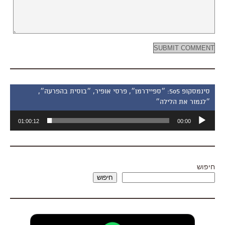
סינמסקופ 505: ״ספיידרמן״, פרסי אופיר, ״בוסית בהפרעה״,
״לגמור את הלילה״
נגן
01:00:12
00:00
אודיו
חיפוש
חיפוש