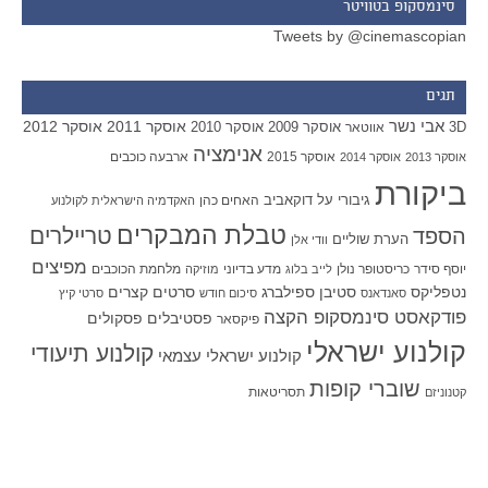
סינמסקופ בטוויטר
Tweets by @cinemascopian
תגים
אבי נשר
אוסקר 2011
אוסקר 2012
אוסקר 2009
אוסקר 2010
3D
אווטאר
אנימציה
אוסקר 2015
ארבעה כוכבים
אוסקר 2013
אוסקר 2014
ביקורת
גיבורי על
דוקאביב
האחים כהן
האקדמיה הישראלית לקולנוע
טבלת המבקרים
טריילרים
הספד
הערת שוליים
וודי אלן
מפיצים
יוסף סידר
כריסטופר נולן
מדע בדיוני
מלחמת הכוכבים
לייב בלוג
מוזיקה
סטיבן ספילברג
סרטים קצרים
נטפליקס
סאנדאנס
סיכום חודש
סרטי קיץ
פודקאסט סינמסקופ הקצה
פסטיבלים
פסקולים
פיקסאר
קולנוע ישראלי
קולנוע תיעודי
קולנוע ישראלי עצמאי
שוברי קופות
תסריטאות
קטנוניזם