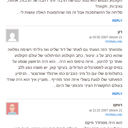
הקולנוע הנטוש הוא סמל לנטישה הרבה יותר רחבה של תרבות, אחווה,
נאיביות, תקווה?
סליחה על ההשתפכות אבל זה מה שהתמונות האלה עושות לי…
REPLY
רון
21 אוגוסט 2007 at 20:55
PERMALINK
ומהאתר הזה הגעתי גם לאתר של דוד שליט ואז גיליתי רשימה נפלאה
שהוא כתב על ג. עיטור, כתב הקולנוע המיתולוגי של עולם הקולנוע
ואחר כך להיטון…איזה טיפוס הוא היה…הוא היה הראשון שנסע על
בסיס קבוע לפסטיבלים הגדולים, בעיקר קאן, יש משהו נוגע ללב
בתצלומים שלו עם כל מיני כוכבים כמו ארנולד שוורצנגר…הניסיון
הפאתטי שלו לגעת בשולי איזה זוהר מזוייף…מעניין איך הוא היה שורד
בעולם התקשורת הציני והכוחני של היום…
REPLY
רותם
21 אוגוסט 2007 at 21:22
PERMALINK
הוא היה מסתדר פיקס.