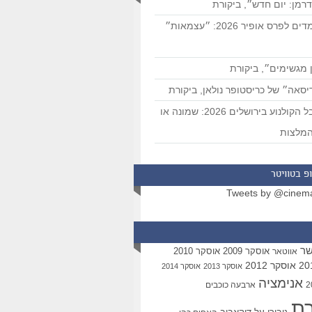
רמן: יום חדש״, ביקורת
המועמדים לפרס אופיר 2026: ״עצמאות״
 מגשימים״, ביקורת
סאה״ של כריסטופר נולאן, ביקורת
פסטיבל הקולנוע בירושלים 2026: שמונה או
מלצות
פ בטוויטר
Tweets by @cinem
שר
אוסקר 2009
אוסקר 2010
אווטאר
אוסקר 2012
אוסקר 2013
אוסקר 2014
אנימציה
ארבעה כוכבים
רת