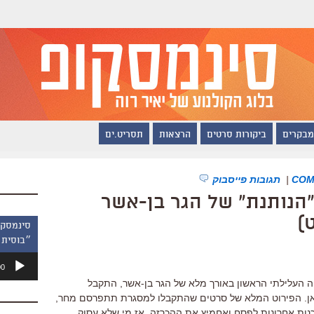
מבקרים
ביקורות סרטים
הרצאות
תסריט.ים
|
תגובות פייסבוק
הנותנת" של הגר בן-אשר
)
״בוסית 
נגן
00
אודיו
ה העלילתי הראשון באורך מלא של הגר בן-אשר, התקבל
ן. הפירוט המלא של סרטים שהתקבלו למסגרת תתפרסם מחר,
כנות אחרונות לפסח ואחמיץ את ההכרזה, אז מי שלא עסוק