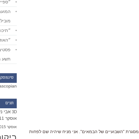
״ספייד
מוביל
״תיכון
״האודי
תשע ה
סינמסקו
ascopian
תגים
אבי נ
3D
אוסקר 2011
אוסקר 2015
סגרת "השבועיים של הבמאים". אני מניח שיהיה שם לפחות
ביקו