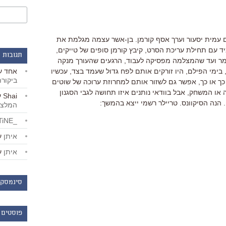
ם עמית יסעור וערך אסף קורמן. בן-אשר עצמה מגלמת את
מיד עם תחילת עריכת הסרט, קיבץ קורמן סופים של טייקים,
תגובות 
מר ועד שהמצלמה מפסיקה לעבוד, הרגעים שהעורך מנקה
אחד
ע
בימי הפילם, היו זורקים אותם לפח גדול שעמד בצד, עכשיו
ביקור
ך או כך, אפשר גם לשזור אותם למחרוזת ערוכה של שוטים
 או המשחק, אבל בוודאי נותנים איזו תחושה לגבי הסגנון
Shai
ע
 הנה הסיקוונס. טריילר רשמי ייצא בהמשך:
המלצו
_LiBERTiNE_
איתן
ע
איתן
ע
סינמסקו
פוסטים 