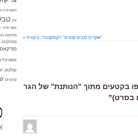
האקדמיה הי
טבל
אלן
יוסף סידר
כ
מלחמת הכו
"שקרים לבנים קטנים" ו"קופקבנה", ביקורת
»
ספילברג
ס
פודקאסט
פסטיבלים
קולנוע י
שו
קטנוניזם
Responses  “צפו בקטעים מתוך "הנותנת" של הגר
 בסרט)”