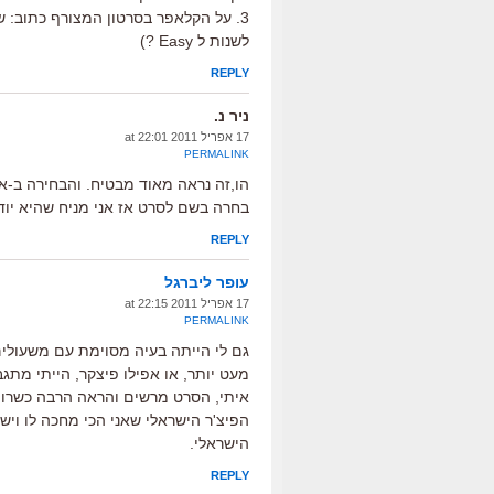
3. על הקלאפר בסרטון המצורף כתוב: ש
לשנות ל Easy ?)
REPLY
ניר נ.
17 אפריל 2011 at 22:01
PERMALINK
הו,זה נראה מאוד מבטיח. והבחירה ב-
בחרה בשם לסרט אז אני מניח שהיא יו
REPLY
עופר ליברגל
17 אפריל 2011 at 22:15
PERMALINK
גם לי הייתה בעיה מסוימת עם משעולים
מעט יותר, או אפילו פיצקר, הייתי מתג
איתי, הסרט מרשים והראה הרבה כשרון.
הפיצ'ר הישראלי שאני הכי מחכה לו ויש 
הישראלי.
REPLY