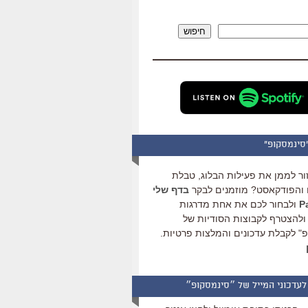
להגביר
או
חיפוש
להנמיך
עוצמת
שמע.
סינמסקופ"
ור לממן את פעילות הבלוג, טבלת
והפודקאסט? מוזמנים לבקר
בדף שלי
ולבחור לכם את אחת מדרגות
ולהצטרף לקבוצות הסודיות של
" לקבלת עדכונים והמלצות פרטיות.
לעדכוני המייל של ״סינמסקופ״