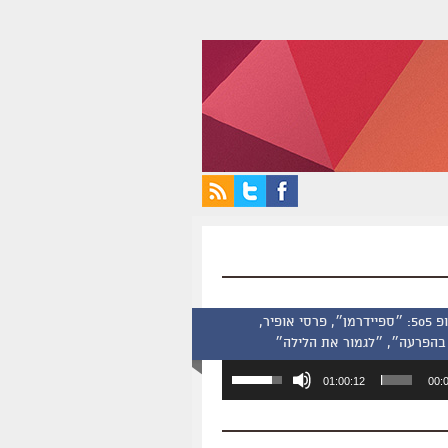
סינמסקופ 505: ״ספיידרמן״, פרסי אופיר,
בהפרעה״, ״לגמור את הלילה״
השתמש
01:00:12
00:
במקש
למעלה/למטה
כדי