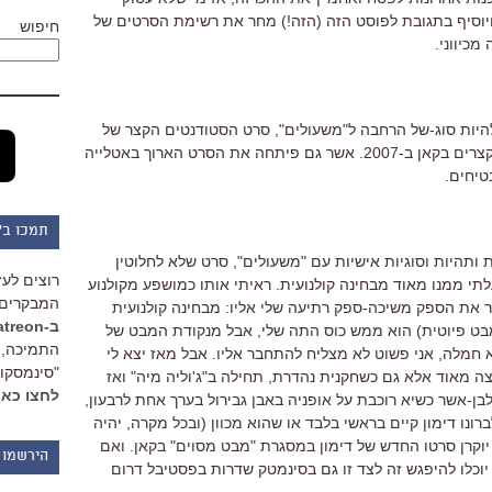
ייני פסח (though you should be) ויוסיף בתגובת לפוסט הזה (הזה!) מחר את רשימת הסרטים של
חיפוש
מכיווני.
באנגלית) אמור להיות סוג-של הרחבה ל"משעולים", סרט הסטודנטים הקצר של
בן-אשר, שהתחרה במסגרת הסרטים הקצרים בקאן ב-2007. אשר גם פיתחה את הסרט הארוך באטלייה
טיחים.
תמכו ב"
 ותהיות וסוגיות אישיות עם "משעולים", סרט שלא לחלוטין
רוצים לעז
תי ממנו מאוד מבחינה קולנועית. ראיתי אותו כמושפע מקולנוע
המבקרים 
ר את הספק משיכה-ספק רתיעה שלי אליו: מבחינה קולנועית
ב-Patreon
מבט פיוטית) הוא ממש כוס התה שלי, אבל מנקודת המבט של
התמיכה, 
חמלה, אני פשוט לא מצליח להתחבר אליו. אבל מאז יצא לי
"סינמסקופ
 מאוד אלא גם כשחקנית נהדרת, תחילה ב"ג'וליה מיה" ואז
לחצו כאן
 לבן-אשר כשיא רוכבת על אופניה באבן גבירול בערך אחת לרבעון,
נו דימון קיים בראשי בלבד או שהוא מכוון (ובכל מקרה, יהיה
יוקרן סרטו החדש של דימון במסגרת "מבט מסוים" בקאן. ואם
הירשמו 
יוכלו להיפגש זה לצד זו גם בסינמטק שדרות בפסטיבל דרום