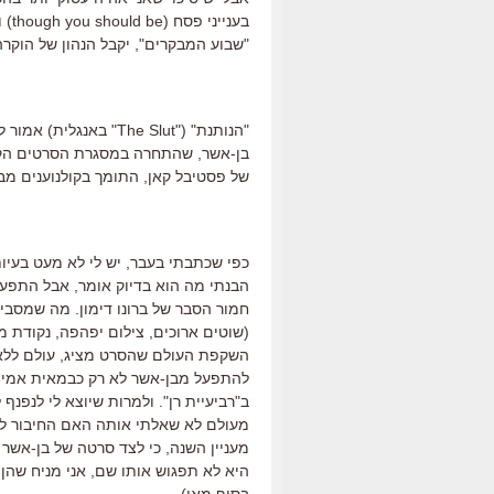
בענ
"שבוע המבקרים", יקבל הנהון של הוקרה 
"הנותנת" ("The Slut" 
של פסטיבל קאן, התומך בקולנוענים מב
כפי שכתבתי בעבר, יש לי לא מעט בעיות
הבנתי מה הוא בדיוק אומר, אבל התפעל
חמור הסבר של ברונו דימון. מה שמסבי
(שוטים ארוכים, צילום יפהפה, נקודת 
השקפת העולם שהסרט מציג, עולם ללא 
להתפעל מבן-אשר לא רק כבמאית אמיצה
ב"רביעיית רן". ולמרות שיוצא לי לנפנף
מעולם לא שאלתי אותה האם החיבור לברו
מעניין השנה, כי לצד סרטה של בן-אשר 
היא לא תפגוש אותו שם, אני מניח שהן 