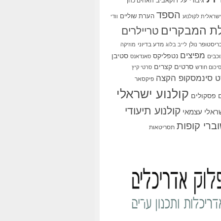
גיבורי על
דוקאביב
האחים כהן
הספד
הערת שוליים
שראלית לקולנוע
וודי
ת המבקרים
טריילרים
ריסטופר נולן
מדע בדיוני
לייב בלוג
מוזיקה
מפיצים
סטיבן
נטפליקס
כבים
סאנדאנס
סרטים קצרים
יכום חודש
סרטי קיץ
 סינמסקופ הקצה
פיקסאר
קולנוע ישראלי
פסקולים
קולנוע תיעודי
שראלי עצמאי
ברי קופות
תסריטאות