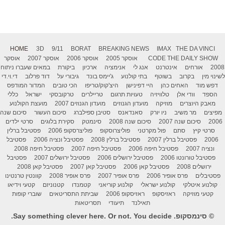
HOME
3D
9/11
BORAT
BREAKING NEWS
IMAX
THE DA VINCI
THE DAILY SHOW
CODE
אוסקר 2005
אוסקר 2006
אוסקר 2007
אוסקר
2008
אורחים
אינטרנט
אנג לי
אנימציה
ארכיון
ביקורת
במאים שעברו ניתוח
לשינוי מין
בקרוב
בשוטף
בתי קולנוע
ג'יימס בונד
גיבורי על
דוד פרלוב
די.וי.די
דפש מוד
האחים כהן
היי דפינישן
היצ'קוק/טריפו
הכי טובים
המדור המודפס
הספד
וודי אלן
טלוויזיה
טעויות תרגום
טריילרים
טרקובסקי
ישראל
כללי
מאבק היוצרים
מוזיקה
מועדון הגנוזים
מועדון הגנוזים 2007
מועצת הקולנוע
מפיצים
מר משיב
ניו יורק
סאנדאנס
סטיבן ספילברג
סיכום העשור
סיכום שנה
2006
סיכום שנה 2007
סיכום שנה 2008
סינמטק
סקירת בלוגים
סרטי ילדים
סרטי קיץ
סתם
פול מקרטני
פוליצרוסקופ
פוליצרסקופ 2006
פסטיבל ברלין
2006
פסטיבל ברלין 2007
פסטיבל ברלין 2008
פסטיבל ונציה 2006
פסטיבל
ונציה 2007
פסטיבל חיפה 2006
פסטיבל חיפה 2007
פסטיבל חיפה 2008
פסטיבל טורונטו 2006
פסטיבל ירושלים 2006
פסטיבל ירושלים 2007
פסטיבל
ירושלים 2008
פסטיבל קאן 2006
פסטיבל קאן 2007
פסטיבל קאן 2008
פסטיבלים
פרס אופיר 2006
פרס אופיר 2007
פרס אופיר 2008
קוונטין טרנטינו
קולנוע איטלקי
קולנוע ישראלי
קולנוע קוריאני
קטמנדו
קטנוניזם
קטעי וידיאו
קטעי מוזיקה
ראזיסקופ
ראזיסקופ 2006
שביתת התסריטאים
שוברי קופות
תאילנד
תיעודי
תסריטאות
© סינמסקופ. Say something clever here. Or not. You decide.