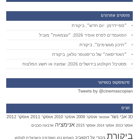
פוסטים אחרונים
״ספיידרמן: יום חדש״, ביקורת
המועמדים לפרס אופיר 2026: ״עצמאות״ מוביל
״תיכון מגשימים״, ביקורת
״האודיסאה״ של כריסטופר נולאן, ביקורת
פסטיבל הקולנוע בירושלים 2026: שמונה או תשע המלצות
סינמסקופ בטוויטר
Tweets by @cinemascopian
תגים
אבי נשר
אוסקר 2011
אוסקר 2012
אוסקר 2009
אוסקר 2010
3D
אווטאר
אנימציה
אוסקר 2015
ארבעה כוכבים
אוסקר 2013
אוסקר 2014
ביקורת
גיבורי על
דוקאביב
האחים כהן
האקדמיה הישראלית לקולנוע