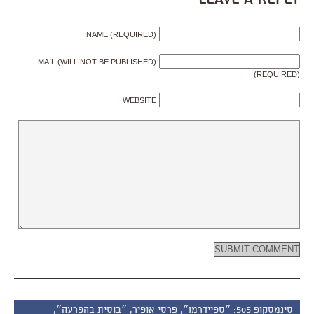
NAME (REQUIRED)
MAIL (WILL NOT BE PUBLISHED)
(REQUIRED)
WEBSITE
סינמסקופ 505: ״ספיידרמן״, פרסי אופיר, ״בוסית בהפרעה״,