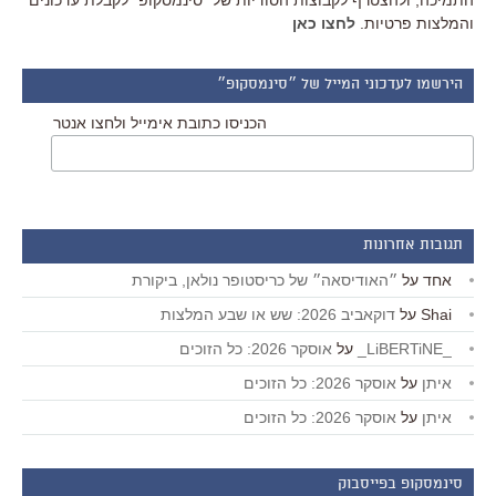
התמיכה, ולהצטרף לקבוצות הסודיות של "סינמסקופ" לקבלת עדכונים
והמלצות פרטיות.
לחצו כאן
הירשמו לעדכוני המייל של ״סינמסקופ״
הכניסו כתובת אימייל ולחצו אנטר
תגובות אחרונות
אחד
על
״האודיסאה״ של כריסטופר נולאן, ביקורת
Shai
על
דוקאביב 2026: שש או שבע המלצות
_LiBERTiNE_
על
אוסקר 2026: כל הזוכים
איתן
על
אוסקר 2026: כל הזוכים
איתן
על
אוסקר 2026: כל הזוכים
סינמסקופ בפייסבוק