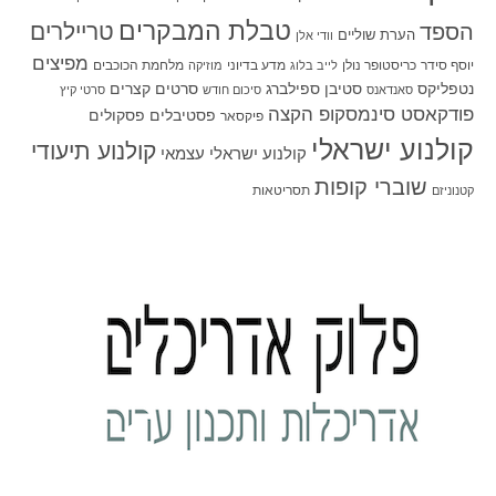
טבלת המבקרים
טריילרים
הספד
הערת שוליים
וודי אלן
מפיצים
יוסף סידר
כריסטופר נולן
מדע בדיוני
מלחמת הכוכבים
לייב בלוג
מוזיקה
סטיבן ספילברג
סרטים קצרים
נטפליקס
סאנדאנס
סיכום חודש
סרטי קיץ
פודקאסט סינמסקופ הקצה
פסטיבלים
פסקולים
פיקסאר
קולנוע ישראלי
קולנוע תיעודי
קולנוע ישראלי עצמאי
שוברי קופות
תסריטאות
קטנוניזם