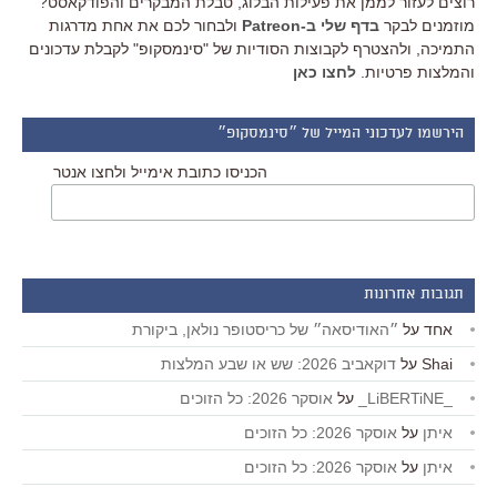
רוצים לעזור לממן את פעילות הבלוג, טבלת המבקרים והפודקאסט?
מוזמנים לבקר
בדף שלי ב-Patreon
ולבחור לכם את אחת מדרגות
התמיכה, ולהצטרף לקבוצות הסודיות של "סינמסקופ" לקבלת עדכונים
והמלצות פרטיות.
לחצו כאן
הירשמו לעדכוני המייל של ״סינמסקופ״
הכניסו כתובת אימייל ולחצו אנטר
תגובות אחרונות
אחד
על
״האודיסאה״ של כריסטופר נולאן, ביקורת
Shai
על
דוקאביב 2026: שש או שבע המלצות
_LiBERTiNE_
על
אוסקר 2026: כל הזוכים
איתן
על
אוסקר 2026: כל הזוכים
איתן
על
אוסקר 2026: כל הזוכים