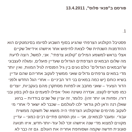
פורסם ב"פנאי פלוס", 13.4.2011
1.
פסטיבל הקולנוע הצרפתי שהגיע בסוף השבוע לסיומו בסינמטקים הוא
ההזדמנות השנתית שלי לצאת לחיפוש אחר איזשהו אידיאל שקיים
אצלי בראש למשמע המילים "קולנוע צרפתי". אני, למשל, רוצה לדעת
מה שלום הבמאים הצרפתים הגדולים שעדיין פועלים, ומגלה לעצבוני
ש"הבמאים הגדולים" כולם נעים בין גיל הפנסיה לגיל המוות, ואין יותר
מדי במאים צרפתים גדולים שאני ממשיך לעקוב אחריהם שהם עדיין
בשיא כוחם (יש כמה במאים בני דור הביניים – אחרי הגל החדש ולפני
הדור הצעיר – שאני מחבב או לפחות מסתקרן מהם בעקביות, יוצרים
כמו פטריס לקונט, אנדרה טשינה ואולי אפילו לפעמים גם לוק בסון ובני
דורו, ופחות או יותר זהו). כלומר, זה עניין של שנים בודדות – ברגע
שאלן רנה וז'אן לוק גודאר ילכו לעולמם – שכבר לא ישאר לי אחרי מי
לעקוב מהימים שהקולנוע הצרפתי היה מושא של תשוקה ממשית
עבורי. ומעבר לבמאים, אני – ומן הסתם פתיים רבים כמוני – עדיין
מקווים למצוא מדי שנה איזשהו זכר לגל עוד-יותר-חדש, איזו תנועה
סגנונית חדשה שקמה ושסוחפת אחריה את העולם. גם זה כבר לא