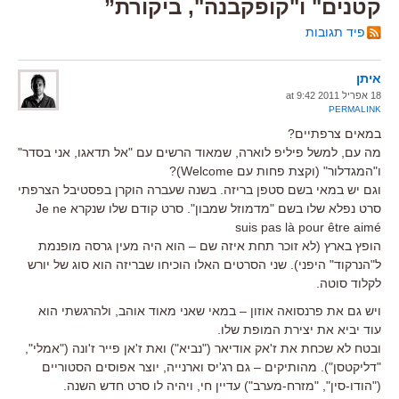
קטנים" ו"קופקבנה", ביקורת”
פיד תגובות
איתן
18 אפריל 2011 at 9:42
PERMALINK
במאים צרפתיים?
מה עם, למשל פיליפ לוארה, שמאוד הרשים עם "אל תדאגו, אני בסדר"
ו"המגדלור" (וקצת פחות עם Welcome)?
וגם יש במאי בשם סטפן בריזה. בשנה שעברה הוקרן בפסטיבל הצרפתי
סרט נפלא שלו בשם "מדמוזל שמבון". סרט קודם שלו שנקרא Je ne
suis pas là pour être aimé
הופץ בארץ (לא זוכר תחת איזה שם – הוא היה מעין גרסה מופנמת
ל"הנרקוד" היפני). שני הסרטים האלו הוכיחו שבריזה הוא סוג של יורש
לקלוד סוטה.
ויש גם את פרנסואה אוזון – במאי שאני מאוד אוהב, ולהרגשתי הוא
עוד יביא את יצירת המופת שלו.
ובטח לא שכחת את ז'אק אודיאר ("נביא") ואת ז'אן פייר ז'ונה ("אמלי",
"דליקטסן"). מהותיקים – גם רג'יס וארנייה, יוצר אפוסים הסטוריים
("הודו-סין", "מזרח-מערב") עדיין חי, ויהיה לו סרט חדש השנה.