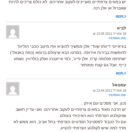
יש במאים צרפתיים מעניינים לעקוב אחריהם. לא כולם צריכים להיות
שאברול או אלן רנה.
REPLY
לביא
18 אפריל 2011 at 13:35
PERMALINK
בוראייטי דיווחו שוודי אלן ממשיך להוציא את מיטב כוכבי הוליווד
לחופשות בבירות אירופה. בסרטו הבא שיצולם ברומא (כמה באנאלי)
ישתתפו פנלופה קרוז, אלן פייג', ג'סי אייזנברג ואלק בולדווין. נשמע
כייף. אבל גם קצת ממוחזר.
REPLY
עמנואל
18 אפריל 2011 at 13:44
PERMALINK
נכון, אני מסכים עם איתן…
יש הרבה מאוד במאים צרפתיים לעקוב אחריהם. ואני עדיין חושב
שהקולנוע הצרפתי הוא האיכותי בעולם.
עם כל הכבוד לפסטיבל הסרטים הצרפתי בתל אביב, הוא ממש לא
מדד למה שיש לקולנוע הצרפתי להציע..