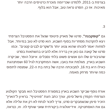
בצרפת ב-2011, ללמדנו שכריזמה מוכרת כרטיסים הרבה יותר
מאיכות. אז כן, הסרט נראה טוב, אבל הוא בלוף.
3.
גם
"קופקבנה"
, סרטו של מארק פיטוסי שנעל את הפסטיבל הצרפתי
ויצא להקרנות מסחריות בסוף השבוע, הוא סרט לא טוב במיוחד, אבל
לפחות יאמר לזכותו שהוא צנוע יותר מ"שקרים לבנים קטנים". וכמו
סרטו של קאנה גם כאן אין ברירה אלא להביט בהשתאות בסרט
שהגיבורים שלו הם אנשים פשוט בלתי נסבלים. איזבל הופר, שביקרה
השבוע בארץ, מגלמת את באבו, אשה המתקרבת לגיל 60 ושמתנהגת
כאילו היא בת 16, למבוכתה הרבה של בתה בת ה-22, שמנסה לתפוס
כמה שיותר מרחק מאמה.
אורח נוסף שביקר השבוע בארץ במסגרת הפסטיבל הוא מבקר הקולנוע
הצרפתי הקפדן מישל סימן, עורך כתב העת "פוזיטיף". בראיון ל"הארץ"
הזכיר סימן שכשמבקרים סרט, צריך לזכור לנתח לא רק את עלילה אלא
גם את האסתטיקה. אידיאולוגיה ביקורתית שאני שותף לה. וזו, כנראה,