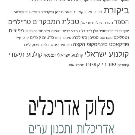
אוסקר 2015
ארבעה כוכבים
אוסקר 2013
אוסקר 2014
ביקורת
גיבורי על
דוקאביב
האחים כהן
האקדמיה הישראלית לקולנוע
טבלת המבקרים
טריילרים
הספד
הערת שוליים
וודי אלן
מפיצים
יוסף סידר
כריסטופר נולן
מדע בדיוני
מלחמת הכוכבים
לייב בלוג
מוזיקה
סטיבן ספילברג
סרטים קצרים
נטפליקס
סאנדאנס
סיכום חודש
סרטי קיץ
פודקאסט סינמסקופ הקצה
פסטיבלים
פסקולים
פיקסאר
קולנוע ישראלי
קולנוע תיעודי
קולנוע ישראלי עצמאי
שוברי קופות
תסריטאות
קטנוניזם