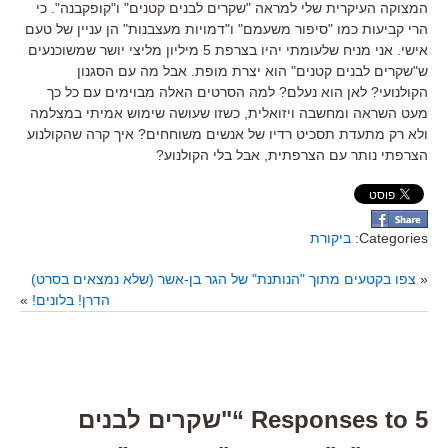
המצוקה העיקרית שלי למראה "שקרים לבנים קטנים" ו"קופקבנה". כי
הרי קביעות כמו "סיפור משעמם" ו"דמויות מעצבנות" הן עניין של טעם
אישי. אני מניח שלעומתי יהיו בצרפת 5 מיליון מליצי יושר שמשוכנעים
ש"שקרים לבנים קטנים" הוא יצרת מופת. אבל מה עם הסגנון
הקולנועי? לאן הוא נעלם? למה הסרטים האלה מבוימים עם כל כך
מעט השראה ומחשבה ויזואלית, כשזו שעושה שימוש אמיתי במצלמה
ולא רק מתעדת תסכיט רדיו של אנשים משוחחים? איך קרה שהקולנוע
הצרפתי נותר עם הצרפתית, אבל בלי הקולנוע?
Categories:
ביקורת
«
צפו בקטעים מתוך "הנותנת" של הגר בן-אשר (שלא נמצאים בסרט)
הדרן! בלונים!
»
5 Responses to “"שקרים לבנים