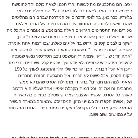
יציב. הם מתלבטים מה לעשות. הרי תכננו לצאת כולם יחד לחופשת
קיץ משותפת. האם לצאת בלי לודו או לבטל? הם מחליטים לצאת
בלעדיו. כבר כאן, בחילופי הדברים על המדרכה שבהם הם מחליטים
שהם יוצאים לחופשה, מתחוור עד כמה הכתיבה של הסרט צולעת.
מכירים את התסריטים הגרועים האלה בהם אנשים אומרים את כל מה
שברור מאליו בניסיון לשכנע את הצופים במקום את עצמם? ובכן,
"שקרים לבנים קטנים" גדוש בדיאלוגים כאלה, שבו דמות אחת אומרת
לשניייה "אתה יודע ש…". כשאתם שומעים מישהו אומר למישהו אחר
"אתה יודע ש…" דעו שמאחורי המשפט ניצב תסריטאי נואש שמנסה
להעביר מידע יבש לצופים ולא יודע איך. עכשיו קבלו שעתיים וחצי מזה.
יתכן ולא הכל הבנתי, יתכן והריכוז שלי הלך והתפוגג לאורך כל 150
דקות הסרט, אבל פשוט לא הבנתי איך התגבשה חבורת החברים
הזאת. למה הם חברים? ברור די מתחילת הסרט שהם לא ממש
מחבבים זה את זה. וכל דמות מקבלת איפיון אחד שעליו היא תרכוב
לאורך כל הסרט. העשיר העצבני שמרגיש שכולם כפויי טובה לאירוח
שלו; אשתו הקפדנית בענייני מזון; המסז'יסט שמאוהב במארח העשיר;
הטמבל שרק מדבר בלי הרף על האקסית ממנה נפרד. הסרט הזה חוזר
על עצמו שוב ושוב ושוב.