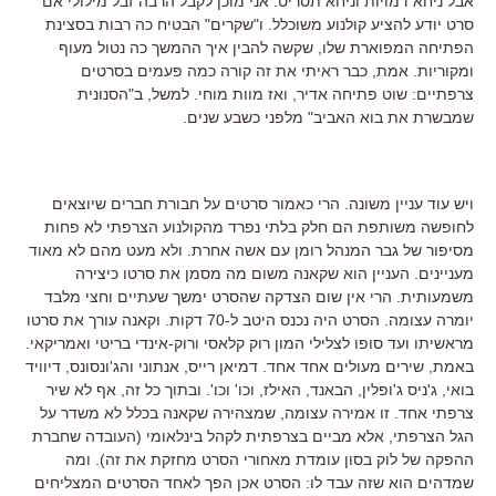
אבל ניחא דמויות וניחא תסריט. אני מוכן לקבל הרבה זבל מילולי אם
סרט יודע להציע קולנוע משוכלל. ו"שקרים" הבטיח כה רבות בסצינת
הפתיחה המפוארת שלו, שקשה להבין איך ההמשך כה נטול מעוף
ומקוריות. אמת, כבר ראיתי את זה קורה כמה פעמים בסרטים
צרפתיים: שוט פתיחה אדיר, ואז מוות מוחי. למשל, ב"הסנונית
שמבשרת את בוא האביב" מלפני כשבע שנים.
ויש עוד עניין משונה. הרי כאמור סרטים על חבורת חברים שיוצאים
לחופשה משותפת הם חלק בלתי נפרד מהקולנוע הצרפתי לא פחות
מסיפור של גבר המנהל רומן עם אשה אחרת. ולא מעט מהם לא מאוד
מעניינים. העניין הוא שקאנה משום מה מסמן את סרטו כיצירה
משמעותית. הרי אין שום הצדקה שהסרט ימשך שעתיים וחצי מלבד
יומרה עצומה. הסרט היה נכנס היטב ל-70 דקות. וקאנה עורך את סרטו
מראשיתו ועד סופו לצלילי המון רוק קלאסי ורוק-אינדי בריטי ואמריקאי.
באמת, שירים מעולים אחד אחד. דמיאן רייס, אנתוני והג'ונסונס, דיוויד
בואי, ג'ניס ג'ופלין, הבאנד, האילז, וכו' וכו'. ובתוך כל זה, אף לא שיר
צרפתי אחד. זו אמירה עצומה, שמצהירה שקאנה בכלל לא משדר על
הגל הצרפתי, אלא מביים בצרפתית לקהל בינלאומי (העובדה שחברת
ההפקה של לוק בסון עומדת מאחורי הסרט מחזקת את זה). ומה
שמדהים הוא שזה עבד לו: הסרט אכן הפך לאחד הסרטים המצליחים