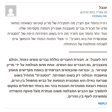
ענבל
20 אפריל 2011 at 5:52
PERMALINK
ויהיה נחמד אם תציין מה תפקידה של מריון קוטיאר כשאתה מתאר
סרט על חבורת גברים מעצבנת ושם רק תמונה מקסימה שלה.
ועוד יותר נחמד אם תזכיר מה היה בשוט הפתיחה היפה של "הסנונית
שמבשרת את בוא האביב", כי אצלי המוות המוחי של ההמשך גרם
לשכחה מוחלטת של ההתחלה.
===================
רוה לענבל: א. חבורת החברים כוללת גברים ונשים כאחד, וכולם
מעצבנים, גם הגברים וגם הנשים. אחת מהם מגולמת על ידי מריון
קוטיאר. ב. וכנראה שהבמאים הצרפתיים באמת מקדישים מאמץ
מחשבתי וכנולוגי רק בשוט הפתיחה. "הסנונית" מתחיל בשוט
שנראה כאילו הוא ממכונית הנוסעת על כביש מתפתל בין הרים,
נכנסת ויוצאת ממנהרות חצובות בהר ואז באחד הפיתולים במקום
להמשיך עם הכביש המצלמה פשוט מנתרת מעל מעקה ההפרדה
וממשיכה לעוף בין ההרים.
REPLY