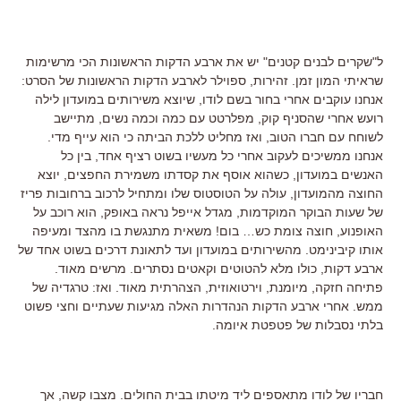
ל"שקרים לבנים קטנים" יש את ארבע הדקות הראשונות הכי מרשימות
שראיתי המון זמן. זהירות, ספוילר לארבע הדקות הראשונות של הסרט:
אנחנו עוקבים אחרי בחור בשם לודו, שיוצא משירותים במועדון לילה
רועש אחרי שהסניף קוק, מפלרטט עם כמה וכמה נשים, מתיישב
לשוחח עם חברו הטוב, ואז מחליט ללכת הביתה כי הוא עייף מדי.
אנחנו ממשיכים לעקוב אחרי כל מעשיו בשוט רציף אחד, בין כל
האנשים במועדון, כשהוא אוסף את קסדתו משמירת החפצים, יוצא
החוצה מהמועדון, עולה על הטוסטוס שלו ומתחיל לרכוב ברחובות פריז
של שעות הבוקר המוקדמות, מגדל אייפל נראה באופק, הוא רוכב על
האופנוע, חוצה צומת כש… בום! משאית מתנגשת בו מהצד ומעיפה
אותו קיבינימט. מהשירותים במועדון ועד לתאונת דרכים בשוט אחד של
ארבע דקות, כולו מלא להטוטים וקאטים נסתרים. מרשים מאוד.
פתיחה חזקה, מיומנת, וירטואוזית, הצהרתית מאוד. ואז: טרגדיה של
ממש. אחרי ארבע הדקות הנהדרות האלה מגיעות שעתיים וחצי פשוט
בלתי נסבלות של פטפטת איומה.
חבריו של לודו מתאספים ליד מיטתו בבית החולים. מצבו קשה, אך