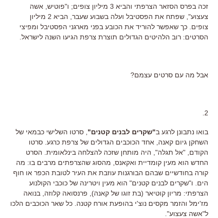
זכה בפרס הסזאר הצרפתי והביא 3 מיליון צופים; ו"פוטיש, אשה
צעצוע", שפתח את הפסטיבל ועלה בשבוע שעבר, הביא 2 מיליון
צופים. כך שאפשר להוריד את הכובע בפני מארגני הפסטיבל ומפיצי
הסרטים: רוב הלהיטים הגדולים תוצרת צרפת הגיעו השנה לישראל.
אבל מה עם סרטים עצמם?
2.
בואו נתבונן לרגע ב
"שקרים לבנים קטנים"
, סרטו השלישי כבמאי של
השחקן גיום קאנה, אחד הכוכבים הגדולים של צרפת כרגע. סרטו
הקודם, "אל תגלה", היה מותחן שזכה להצלחה בינלאומית. הסרט
החדש הוא מעין קומדיית ואקאנס, מהסוג שהצרפתים מרבים בו: מה
קורה בחודשיים שבהם הבורגנות עוזבת את העיר לטובת הכפר או חוף
הים. ו"שקרים לבנים קטנים" הוא מעין ויטרינה של כוכבי הקולנוע
הצרפתי: מריון קוטיאר (בת זוגו של קאנה), פרנסואה קלוזה, בנואה
מז'ימל והזמר מקסים נוצ'י בהופעת אורח קטנה. כל שאר הכוכבים הלכו
ל"אשה צעצוע".