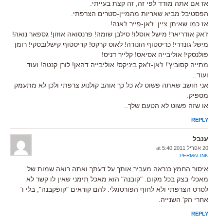
אז אם אתה מודד לפי זה, זה קצת בעייתי.
הפסטיבל מביא שאריות מהמיין-סטרים הצרפתי.
אז כמו שאיתן ציין. ז'אן-פייר ז'אנה!
ז'אק אודריאר! מישל אוסלו! סילבן שומה! פרנסואה אוזון! גספאר נואה!
מישל גונדרי! כריסטוף הונורה! לאוס קרקס! קריסטוף קישלובסקי! רומן
פולנסקי! אוליבייה אסיאס! קלייר דניס!
מתייה קסוביץ'! ז'אן-ז'אק ביניקס! אוליבייה דהאן! לורן קנטה! ועוד
ועוד..
אני חושב שאתה פשוט לא כל כך אוהב קולנוע צרפתי ולכן לא מתעמק
מספיק.
או שזה פשוט לא הטעם שלך..
REPLY
ענבל
20 אפריל 2011 at 5:40
PERMALINK
איסור החמץ כנראה מעביר אותך על דעתך ואתה רואה שמות של
מאכלי בצק בכל מקום. "קובנה" הוא מאכל תימני שאין לו קשר לא
לסרט הצרפתי ולא לחוף הפורטוגלי. להם קוראים "קופקבנה", בלי ו'
אחרי הק' השנייה.
REPLY