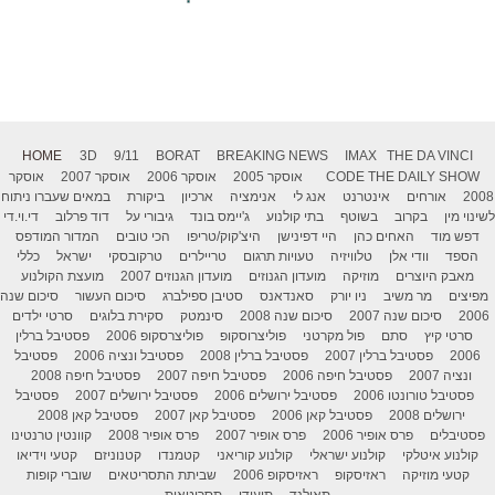
HOME
3D
9/11
BORAT
BREAKING NEWS
IMAX
THE DA VINCI
THE DAILY SHOW
CODE
אוסקר 2005
אוסקר 2006
אוסקר 2007
אוסקר
2008
אורחים
אינטרנט
אנג לי
אנימציה
ארכיון
ביקורת
במאים שעברו ניתוח
לשינוי מין
בקרוב
בשוטף
בתי קולנוע
ג'יימס בונד
גיבורי על
דוד פרלוב
די.וי.די
דפש מוד
האחים כהן
היי דפינישן
היצ'קוק/טריפו
הכי טובים
המדור המודפס
הספד
וודי אלן
טלוויזיה
טעויות תרגום
טריילרים
טרקובסקי
ישראל
כללי
מאבק היוצרים
מוזיקה
מועדון הגנוזים
מועדון הגנוזים 2007
מועצת הקולנוע
מפיצים
מר משיב
ניו יורק
סאנדאנס
סטיבן ספילברג
סיכום העשור
סיכום שנה
2006
סיכום שנה 2007
סיכום שנה 2008
סינמטק
סקירת בלוגים
סרטי ילדים
סרטי קיץ
סתם
פול מקרטני
פוליצרוסקופ
פוליצרסקופ 2006
פסטיבל ברלין
2006
פסטיבל ברלין 2007
פסטיבל ברלין 2008
פסטיבל ונציה 2006
פסטיבל
ונציה 2007
פסטיבל חיפה 2006
פסטיבל חיפה 2007
פסטיבל חיפה 2008
פסטיבל טורונטו 2006
פסטיבל ירושלים 2006
פסטיבל ירושלים 2007
פסטיבל
ירושלים 2008
פסטיבל קאן 2006
פסטיבל קאן 2007
פסטיבל קאן 2008
פסטיבלים
פרס אופיר 2006
פרס אופיר 2007
פרס אופיר 2008
קוונטין טרנטינו
קולנוע איטלקי
קולנוע ישראלי
קולנוע קוריאני
קטמנדו
קטנוניזם
קטעי וידיאו
קטעי מוזיקה
ראזיסקופ
ראזיסקופ 2006
שביתת התסריטאים
שוברי קופות