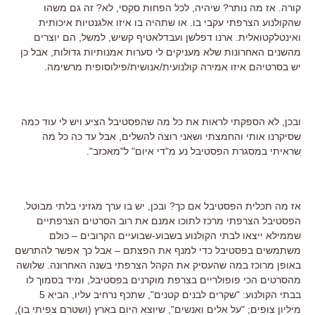
קורה. אז מה נותר? שיהיה, לכל הפחות סקסי, לא? זה גם משהו
שהקולנוע הצרפתי עקבי בו. או שתהיה בו איזו אלגנטיות איכותית
ואינטלקטואלית. ארנו דפלשן ועבדלאטיף קשיש, למשל, הם יוצרים
מהשנים האחרונות שלא מעניקים לי סערות אמנותיות גדולות, אבל כן
יש בסרטיהם איזו אמירה קולנועית/אנושית/פילוסופית מרשימה.
ובכן, לא הספקתי לראות את כל מה שהפסטיבל הציע ויש לי עוד כמה
שסיקרנו אותי והחמצתי ושאני רוצה להשלים, אבל עד כה כל מה
שראיתי במסגרת הפסטיבל נע מ"די איום" ל"מאכזב".
אז מה תכלית הפסטיבל אם כך? ובכן, יש בו ערך מגזיני בלתי מבוטל.
הפסטיבל הצרפתי מרכז לתוכו אמנם את רוב הסרטים הצרפתיים
שממילא ייצאו לבתי הקולנוע בשבוע-שבועיים הקרובים – כולם
משתמשים בפסטיבל כדי למנף את הפצתם – אבל כך אפשר להתרשם
באופן מרוכז במה שהעסיק את הקהל הצרפתי בשנה האחרונה. שלושה
מהסרטים הכי פופולריים בצרפת מוקרנים בפסטיבל, ומיד בסמוך לו
בבתי הקולנוע: "שקרים לבנים קטנים", שתכף נרחיב עליו, הביא 5
מיליון צופים; "על אלים ואנשים", שיוצא היום בארץ (ושטרם צפיתי בו),