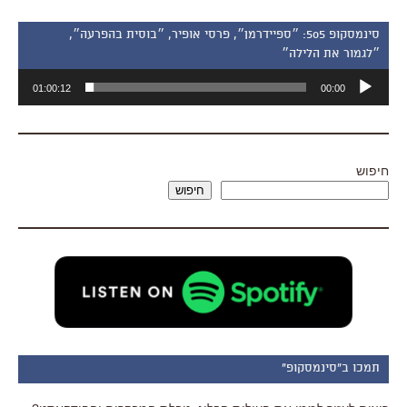
סינמסקופ 505: ״ספיידרמן״, פרסי אופיר, ״בוסית בהפרעה״,
״לגמור את הלילה״
נגן
01:00:12
00:00
אודיו
חיפוש
חיפוש
תמכו ב"סינמסקופ"