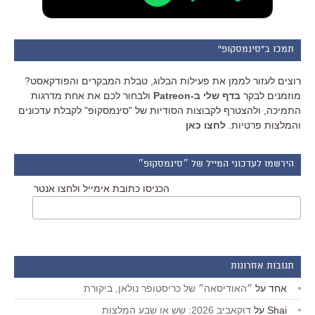
תמכו ב"סינמסקופ"
רוצים לעזור לממן את פעילות הבלוג, טבלת המבקרים והפודקאסט?
מוזמנים לבקר
בדף שלי ב-Patreon
ולבחור לכם את אחת מדרגות
התמיכה, ולהצטרף לקבוצות הסודיות של "סינמסקופ" לקבלת עדכונים
והמלצות פרטיות.
לחצו כאן
הירשמו לעדכוני המייל של ״סינמסקופ״
הכניסו כתובת אימייל ולחצו אנטר
תגובות אחרונות
אחד
על
״האודיסאה״ של כריסטופר נולאן, ביקורת
Shai
על
דוקאביב 2026: שש או שבע המלצות