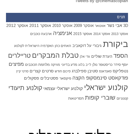
Tweets by @cinemascopian
תגים
אבי נשר
אוסקר 2011
אוסקר 2012
אוסקר 2009
אוסקר 2010
3D
אווטאר
אנימציה
אוסקר 2015
ארבעה כוכבים
אוסקר 2013
אוסקר 2014
ביקורת
גיבורי על
דוקאביב
האחים כהן
האקדמיה הישראלית לקולנוע
טבלת המבקרים
טריילרים
הספד
הערת שוליים
וודי אלן
מפיצים
יוסף סידר
כריסטופר נולן
מדע בדיוני
מלחמת הכוכבים
לייב בלוג
מוזיקה
סטיבן ספילברג
סרטים קצרים
נטפליקס
סאנדאנס
סיכום חודש
סרטי קיץ
פודקאסט סינמסקופ הקצה
פסטיבלים
פסקולים
פיקסאר
קולנוע ישראלי
קולנוע תיעודי
קולנוע ישראלי עצמאי
שוברי קופות
תסריטאות
קטנוניזם