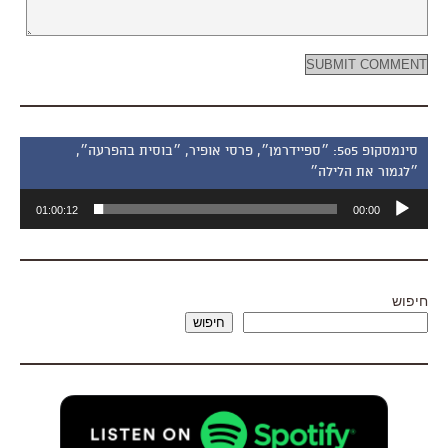
סינמסקופ 505: ״ספיידרמן״, פרסי אופיר, ״בוסית בהפרעה״,
״לגמור את הלילה״
נגן
01:00:12
00:00
אודיו
חיפוש
חיפוש