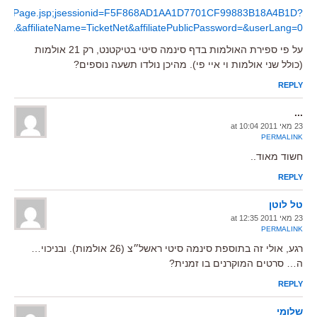
aDetailedPage.jsp;jsessionid=F5F868AD1AA1D7701CF99883B18A4B1D?
D=1&affiliateName=TicketNet&affiliatePublicPassword=&userLang=0
על פי ספירת האולמות בדף סינמה סיטי בטיקטנט, רק 21 אולמות
(כולל שני אולמות וי איי פי). מהיכן נולדו תשעה נוספים?
REPLY
...
23 מאי 2011 at 10:04
PERMALINK
חשוד מאוד..
REPLY
טל לוטן
23 מאי 2011 at 12:35
PERMALINK
רגע, אולי זה בתוספת סינמה סיטי ראשל״צ (26 אולמות). ובניכוי…
ה… סרטים המוקרנים בו זמנית?
REPLY
שלומי