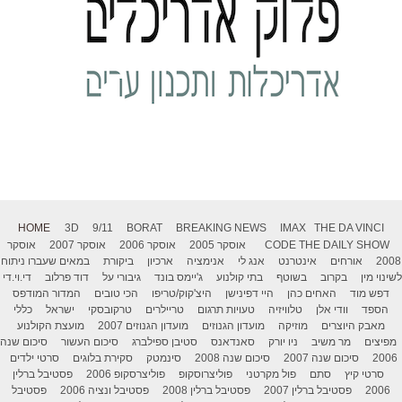
HOME
3D
9/11
BORAT
BREAKING NEWS
IMAX
THE DA VINCI
THE DAILY SHOW
CODE
אוסקר 2005
אוסקר 2006
אוסקר 2007
אוסקר
2008
אורחים
אינטרנט
אנג לי
אנימציה
ארכיון
ביקורת
במאים שעברו ניתוח
לשינוי מין
בקרוב
בשוטף
בתי קולנוע
ג'יימס בונד
גיבורי על
דוד פרלוב
די.וי.די
דפש מוד
האחים כהן
היי דפינישן
היצ'קוק/טריפו
הכי טובים
המדור המודפס
הספד
וודי אלן
טלוויזיה
טעויות תרגום
טריילרים
טרקובסקי
ישראל
כללי
מאבק היוצרים
מוזיקה
מועדון הגנוזים
מועדון הגנוזים 2007
מועצת הקולנוע
מפיצים
מר משיב
ניו יורק
סאנדאנס
סטיבן ספילברג
סיכום העשור
סיכום שנה
2006
סיכום שנה 2007
סיכום שנה 2008
סינמטק
סקירת בלוגים
סרטי ילדים
סרטי קיץ
סתם
פול מקרטני
פוליצרוסקופ
פוליצרסקופ 2006
פסטיבל ברלין
2006
פסטיבל ברלין 2007
פסטיבל ברלין 2008
פסטיבל ונציה 2006
פסטיבל