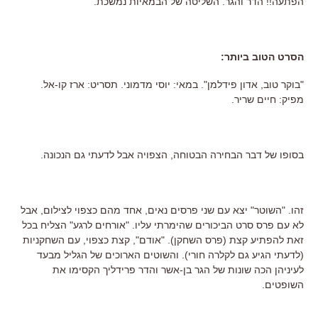
הפתעה!! הדר והגר. השליטה של הבמאיות נמשכת.
הסרט הטוב ביותר:
"בוקר טוב, אדון פידלמן". במאי: יוסי מדמוני. תסריט: ארז קו-אל.
מפיק: חיים שריר.
בסופו של דבר הבחירה הבטוחה, הצפויה אבל לדעתי גם הנכונה.
זהו. "השוטר" יצא עם שני פרסים נאים, אחד מהם כצפוי לצילום, אבל
לא עם פרס סרט הביכורים שהימרתי עליו. "אורחים לרגע" הצליח בכל
זאת להפתיע קצת (פרס השחקן). "אודם", קצת כצפוי, עם השחקניות
(לדעתי הגיע גם לקלרה חורי). והשוטים הארוכים של הגליל מבעד
לעיניהן הכה שונות של הגר בן-אשר והדר פרידליך הקסימו את
השופטים.