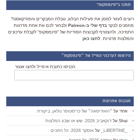
תמכו ב"סינמסקופ"
רוצים לעזור לממן את פעילות הבלוג, טבלת המבקרים והפודקאסט?
מוזמנים לבקר
בדף שלי ב-Patreon
ולבחור לכם את אחת מדרגות
התמיכה, ולהצטרף לקבוצות הסודיות של "סינמסקופ" לקבלת עדכונים
והמלצות פרטיות.
לחצו כאן
הירשמו לעדכוני המייל של ״סינמסקופ״
הכניסו כתובת אימייל ולחצו אנטר
תגובות אחרונות
אחד
על
״האודיסאה״ של כריסטופר נולאן, ביקורת
Shai
על
דוקאביב 2026: שש או שבע המלצות
_LiBERTiNE_
על
אוסקר 2026: כל הזוכים