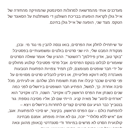
מעדכנים אותי מהמדשאה למרגלות הסינמטק שהמוזיקה מהחזרה של
אייל גולן לקראת הופעתו בבריכת השולטן די משתלטת על הסאונד של
הטקס. מצד שני, הופעה של אייל גולן בחינם.
עד שיתחילו לחלק את הפרסים, בואו ננסה להבין מי נגד מי. ובכן,
מנקודת המבט שלי, היו שני סרטים בולטים ומשמעותיים בפסטיבל:
"בוקר טוב, אדון פידלמן" ו"השוטר". ההגיון שלי אומר שאלה הסרטים
שאמורים לבלוט בטקס הפרסים. אבל פרסי פסטיבלי קולנוע מחולקים
על ידי חבר שופטים מצומצם, לכן תמיד צפויות הפתעות הנובעות
מאג'נדה (לאו דווקא פוליטית), או ניסיון להבליט סרטים מסוימים על
פני סרטים שכבר קיבלו את מנת תשומת הלב שלהם. או לעיתים, מכל
סיבה אחרת. כך, למשל, הפתיע חבר השופטים בירושלים לפני כמה
שנים כשנתן את הפרס הראשון ל"נו אקזיט". השנה, ה"נו אקזיט" הוא
"אורחים לרגע" של מאיה קניג. הייתי שם לב אליו מסיבה נוספת: גור
בנטביץ' כבר הגיע עם סרטים קצרים לתחרות בירושלים ויצא –
להפתעת כולם – עם הפרס הראשון. בקיצור, יש סיכוי להפתעות. אגב,
אם "איש ללא סלולרי" יזכה, גם לא אהיה מופתע. אמנם מבחינה
קולנועית הסרט לא מרשים במיוחד ודי סטנדרטי (באופן מהוגן ונאה