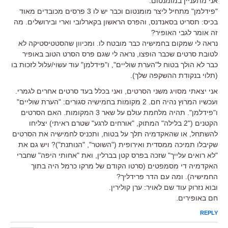
אני מתעניין במומנטום.
"פידלמן" מתחיל ליצר מומנטום וכבר יש לו 3 פרסים מכובדים מאוד
בכיס: תסריט בסאנדנס, והפרס הראשון בקארלובי וארי ובירושלים. מה
זה אומר לגבי האופיר?
נראה לי שמקום בחמישיה כבר מובטח לו. ומכיוון שהסטטיסטיקה לא
לטובת סרטים שכבר הופצו, נראה לי שגם פרס הסרט הטוב באופיר
כבר לא הולך בטוח ל"הערת שוליים", ו"פידלמן" עוד עשוי/עלול לזכות בו
(תלוי בנקודת ההשקפה שלך).
אני יצאתי מסויג משני הסרטים, ואני בכלל בעד סרטים אחרים לגמרי.
ועכשיו המרוץ נהיה חם. 2 מקומות בחמישיה סגורים: "הערת שוליים"
ו"פידלמן". תהיה מלחמת עולם על שאר 3 המקומות. האם הסרטים
הקטנים ("2 בלילה" המתוק, "אורחים לרגע" שטרם ראיתי) יצליחו
להשתחל, או שהאקדמיה תלך על בטוח, ותכניס לחמישיה את הסרטים
שקיבלו תמיכה ממסדית ואירופית ("השוטר", "הנותנת")? ויש גם את
"לא רואים עלייך" שזכה בפרס קטן בברלין, ואת "אחותי היפה" שחברי
האקדמיה די מסמפטים (סרטו הקודם של מרקו כרמל היה בתוך
החמישיה). ומה עם הדר פרידליך?
ובוא נזרוק עוד שם לאויר: ערן קולירין.
חם באופירים.
REPLY