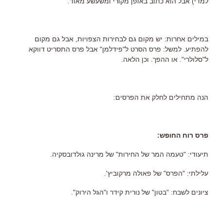
למדי) אבל הוא כתוב באופן מקורי ומשעשע מאוד.
במילים אחרות: יש מקום גם לבחירות הצפויות, אבל גם מקום
להפתיע. למשל: פרס הסרט ל"פידלמן" אבל פרס התסריט דווקא
ל"סלולרי". או ההפך. וכן הלאה.
הנה מתחילים לחלק את הפרסים:
פרס רוח החופש:
תיעודי: "טעמה המר של החירות" של מרינה גולדובסקיה.
עלילתי: "הפרס" של פאולה מרקוביץ'.
ציונים לשבח: "בטון" של נורית קידר ו"הגל הירוק".