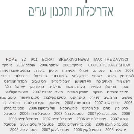
HOME
3D
9/11
BORAT
BREAKING NEWS
IMAX
THE DA VINCI
THE DAILY SHOW
CODE
אוסקר 2005
אוסקר 2006
אוסקר 2007
אוסקר
2008
אורחים
אינטרנט
אנג לי
אנימציה
ארכיון
ביקורת
במאים שעברו ניתוח
לשינוי מין
בקרוב
בשוטף
בתי קולנוע
ג'יימס בונד
גיבורי על
דוד פרלוב
די.וי.די
דפש מוד
האחים כהן
היי דפינישן
היצ'קוק/טריפו
הכי טובים
המדור המודפס
הספד
וודי אלן
טלוויזיה
טעויות תרגום
טריילרים
טרקובסקי
ישראל
כללי
מאבק היוצרים
מוזיקה
מועדון הגנוזים
מועדון הגנוזים 2007
מועצת הקולנוע
מפיצים
מר משיב
ניו יורק
סאנדאנס
סטיבן ספילברג
סיכום העשור
סיכום שנה
2006
סיכום שנה 2007
סיכום שנה 2008
סינמטק
סקירת בלוגים
סרטי ילדים
סרטי קיץ
סתם
פול מקרטני
פוליצרוסקופ
פוליצרסקופ 2006
פסטיבל ברלין
2006
פסטיבל ברלין 2007
פסטיבל ברלין 2008
פסטיבל ונציה 2006
פסטיבל
ונציה 2007
פסטיבל חיפה 2006
פסטיבל חיפה 2007
פסטיבל חיפה 2008
פסטיבל טורונטו 2006
פסטיבל ירושלים 2006
פסטיבל ירושלים 2007
פסטיבל
ירושלים 2008
פסטיבל קאן 2006
פסטיבל קאן 2007
פסטיבל קאן 2008