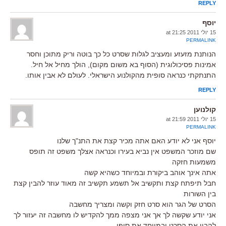
REPLY
יוסף
15 יולי 2011 at 21:25
PERMALINK
הנותנת מזעזע ומעציב לגלות שסרט כל כך בוטה וריק מתוכן וחסר
אמינות פסיכולוגית (הסוף בא משום מקום), הולך מחיל אל חיל.
התנתקתי כנראה סופית מהקולנוע הישראלי. לעולם לא אבין אותו.
REPLY
קולנוען
15 יולי 2011 at 21:59
PERMALINK
יוסף אני לא יודע האם אתה מכיר קצת את התנ"ך שלנו
שם מוזכר המשפט אין נביא בעירו וכנראה אצלך משפט זה תופס
משמעות חזקה
אתה אינך אוהב ביקורת ובמיוחד כשהיא קשה
חבל תיפתח קצת ותקשיב אל תשמע תקשיב זה מאוד עוזר להבין קצת
בין השורות
הסרט של הגר הוא סרט חזק וקשה ומצריך מחשבה
אני יודע שקשה לך אך אני מצפה ממך להקדיש לו מחשבה זה יעזור לך
להבין את הסרט ובמיוחד את סופו