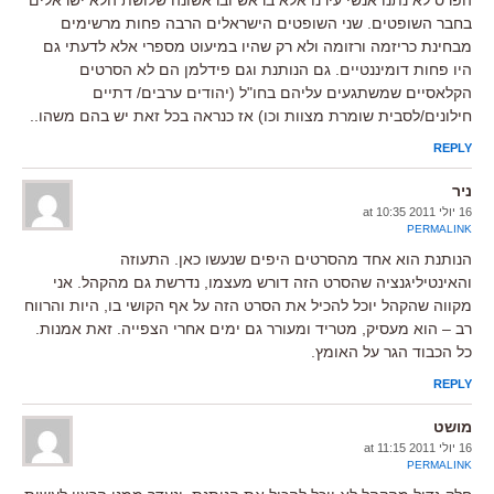
בחבר השופטים. שני השופטים הישראלים הרבה פחות מרשימים
מבחינת כריזמה ורזומה ולא רק שהיו במיעוט מספרי אלא לדעתי גם
היו פחות דומיננטיים. גם הנותנת וגם פידלמן הם לא הסרטים
הקלאסיים שמשתגעים עליהם בחו"ל (יהודים ערבים/ דתיים
חילונים/לסבית שומרת מצוות וכו) אז כנראה בכל זאת יש בהם משהו..
REPLY
ניר
16 יולי 2011 at 10:35
PERMALINK
הנותנת הוא אחד מהסרטים היפים שנעשו כאן. התעוזה
והאינטיליגנציה שהסרט הזה דורש מעצמו, נדרשת גם מהקהל. אני
מקווה שהקהל יוכל להכיל את הסרט הזה על אף הקושי בו, היות והרווח
רב – הוא מעסיק, מטריד ומעורר גם ימים אחרי הצפייה. זאת אמנות.
כל הכבוד הגר על האומץ.
REPLY
מושט
16 יולי 2011 at 11:15
PERMALINK