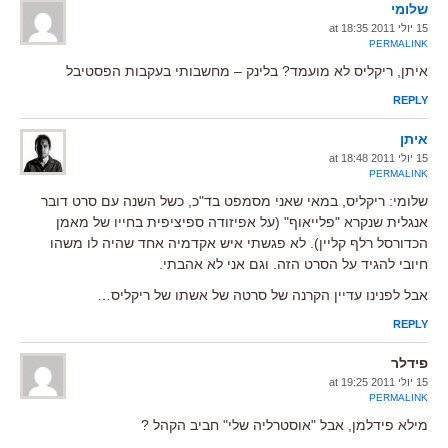
שלומי
15 יולי 2011 at 18:35
PERMALINK
איתן, ריקליס לא מועמד? בלינק – מחשבותי בעקבות הפסטיבל
REPLY
איתן
15 יולי 2011 at 18:48
PERMALINK
שלומי: ריקליס, במאי שאני מסמפט בד"כ, כשל השנה עם סרט דובר
אנגלית שנקרא "פלייאוף" (על אפיזודה ספיציפית בחייו של מאמן
הכדורסל רלף קליין). לא פגשתי איש אקדמיה אחד שהיה לו משהו
חיובי להגיד על הסרט הזה. וגם אני לא אהבתי.
אבל לפנינו עדיין הקרנה של סרטה של אשתו של ריקליס…
REPLY
פידלר
15 יולי 2011 at 19:25
PERMALINK
מילא פידלמן, אבל "אוסטרליה שלי" חביב הקהל ?