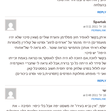
בהצלחה
REPLY
Spartak
16 יולי 2011 at 0:11
PERMALINK
איתן,בקשר לאופיר חוץ מפלדמן והערת שוליים (שאין סיכוי שלא יהיו
מועמדים) הייתי מהמר על "אורחים לרגע" וסרטו של קולירין (לאמרות
שלא ראיתי אותו) והחמישי כנראה שוטר…לא נראה לי של"אחותי
היפה" יש סיכוי.
בקשר לזוכה,אם הזוכה לא היה הולך לאוסקר,אז כנראה באמת זכייתו
של סידר לא הייתה כל כך ברורה,אבל לא נראה לי שחבריי האקדמיה
יעזו לזלזל בסרט שלחק פרס יחסית חשוב בפסטיבל קאן.
ואני די מופתע מחלוקת הפרסים (תסרטית,בימוי וסרט ביכורים).
REPLY
שי
16 יולי 2011 at 0:48
PERMALINK
יוסף, "אין נביא בעירו" זה משםט יפה אבל בלי כיסוי. הסיבה – את
הפרס לא נתנו אנשי עירנו אלא בראש ובראשונה שלושת הלא ישראלים