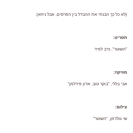
(לא כל כך הבנתי את ההבדל בין הפרסים, אבל ניחא).
תסריט:
"השוטר", נדב לפיד
מוזיקה:
אבי בללי, "בוקר טוב, אדון פידלמן"
צילום:
שי גולדמן, "השוטר"