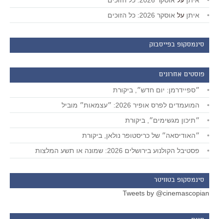
איתן
על
אוסקר 2026: כל הזוכים
איתן
על
אוסקר 2026: כל הזוכים
סינמסקופ בפייסבוק
פוסטים אחרונים
״ספיידרמן: יום חדש״, ביקורת
המועמדים לפרס אופיר 2026: ״עצמאות״ מוביל
״תיכון מגשימים״, ביקורת
״האודיסאה״ של כריסטופר נולאן, ביקורת
פסטיבל הקולנוע בירושלים 2026: שמונה או תשע המלצות
סינמסקופ בטוויטר
Tweets by @cinemascopian