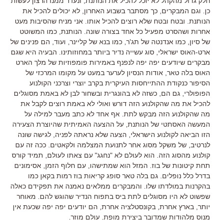
חלק גדול מהקהל לא יוכל להכיל את הנותנת, ונעדר ממנו הרצון לעשות
כן. וגם המבקרים, כך מסתבר בשבוע האחרון, לא יכולים להכיל את
הנותנת. ובטח ובטח שלא רוצים להכיל אותו. אני מניח שהסיבות מעט
אחרות ושהסרט מפעיל כל אחד בצורה שונה. הנותנת, כמו המשוטט
של סיון, כמו אנדנטה של תג'ר, כמו בנא של קליינר, ועוד, הם פנינים של
ארט-האוס ישראלי, סוג עשייה נדיר ביותר במחוזותינו. הבעיה היא שגם
מבקרים שיודעים יפה יפה לנפנף באמירות פומפוזיות של מלך הארט
האוס בלה טאר, אודות הנסיון לערער במעט על מקומו המרכזי של
הסיפור כנקודת ההתייחסות העיקרית בקרב יוצרי וצרכני הקולנוע
הפופולרי, גם הם, כשזה לא בהונגרית ובשחור לבן לא באמת מסוגלים
להכיל את מה שהקולנוע הזה דורש ואולי לא באמת רוצים לקבל את
מה שהקולנוע הזה מבקש לתת. אף אחד לא כתב מעבר למילה על
המעשה האסתטי של הנותנת, על ההצעה האמיתית שהיוצרת הצעירה
הזו הביאה לקולנוע הישראלי, הצעה שלא נראתה לפניה, לגישה שונה
לנרטיב, של משקל מסוג אחר לתנועת המצלמה ולקאטים. ככה זה עם
קולנוע מהסוג הזה. הוא לעולם לא "נחגג" עם צאתו לעולם, תמיד קורס
תחת קיטונות של בוז. המזל הוא שמתישהו, עם חלוף הזמן, אסימונים
בדרל כלל נופלים. גם בלה טאר סופג קריאות בוז רמות בקאן כמו
בהקרנות במולדתו שלו. והמבקרים ממלאים נאמנה את תפקידם כאלה
שפשוט לא היו מסוגלים לתת ביס בתפוח הנדיר שהוגש להם. מאוחר
יותר, בארץ אחרת, בקונסטלציה אחרת, הם יודעים יפה יפה שכעת אין
מנוס מלהודות שמדובר ביצירת מופת. עולם מוזר.