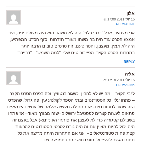
אלון
15 יולי 2011 at 17:00
PERMALINK
אני מצטער, אבל "ברבי בלוז" היה לא משהו. הוא היה מצולם יפה, ועד
אמצע הסרט עוד היה בה משהו מעורר הזדהות. סוף הסרט המפתיע,
היה לא אמין, מעצבן, וחסר טעם. היו סרטים טובים הרבה יותר
בתחרות הסרט הקצר. הפייבוריטים שלי: "למה השמש" ו-"דרייבר".
REPLY
אליה
15 יולי 2011 at 17:18
PERMALINK
לגבי הקצר – מה יש לא להבין- כשגור בנטוויץ' זכה בפרס הסרט הקצר
– פתחו עליו כל הסטודנטים ובתי הספר לקולנוע עין ופה גדול, שהפרס
הזה שמור לסטודנטים- אז התחילה תעשיה שלמה של אנשים עצמאיים
פתאום לעשות קצרים לפסטיבל ירושלים–שזה מבורך מאוד– אז פתחו
בשבילם קטגוריה כדי לא לעצבן את פותחי העיניים:-) אבל בעצם זה
היה יכול להיות מצוין אם זה היה גורם לסרטי הסטודנטים להראות
קצת פחות סטודנטיאלים– יעני אם התחרות היתה מריצה את כל
תחום הקצר להעיז ולדחוף רחוק יותר רחמנא ליצלן