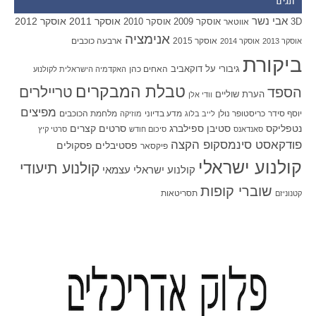
תגים
אבי נשר
אוסקר 2011
אוסקר 2012
אוסקר 2009
אוסקר 2010
3D
אווטאר
אנימציה
אוסקר 2015
ארבעה כוכבים
אוסקר 2013
אוסקר 2014
ביקורת
גיבורי על
דוקאביב
האחים כהן
האקדמיה הישראלית לקולנוע
טבלת המבקרים
טריילרים
הספד
הערת שוליים
וודי אלן
מפיצים
יוסף סידר
כריסטופר נולן
מדע בדיוני
מלחמת הכוכבים
לייב בלוג
מוזיקה
סטיבן ספילברג
סרטים קצרים
נטפליקס
סאנדאנס
סיכום חודש
סרטי קיץ
פודקאסט סינמסקופ הקצה
פסטיבלים
פסקולים
פיקסאר
קולנוע ישראלי
קולנוע תיעודי
קולנוע ישראלי עצמאי
שוברי קופות
תסריטאות
קטנוניזם