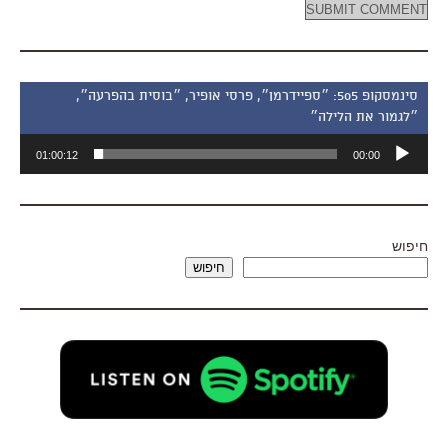
סינמסקופ 505: ״ספיידרמן״, פרסי אופיר, ״בוסית בהפרעה״,
״לגמור את הלילה״
נגן
01:00:12
00:00
אודיו
חיפוש
חיפוש