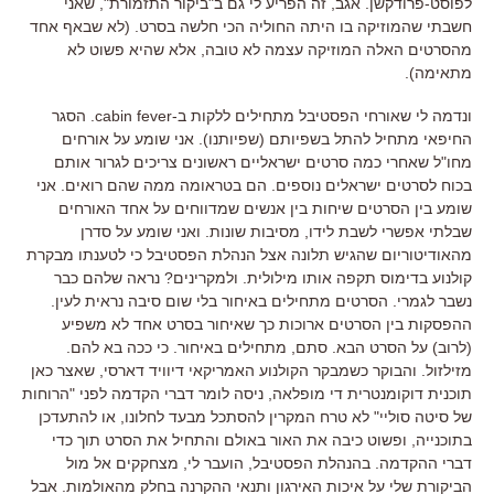
לפוסט-פרודקשן. אגב, זה הפריע לי גם ב"ביקור התזמורת", שאני
חשבתי שהמוזיקה בו היתה החוליה הכי חלשה בסרט. (לא שבאף אחד
מהסרטים האלה המוזיקה עצמה לא טובה, אלא שהיא פשוט לא
מתאימה).
ונדמה לי שאורחי הפסטיבל מתחילים ללקות ב-cabin fever. הסגר
החיפאי מתחיל להתל בשפיותם (שפיותנו). אני שומע על אורחים
מחו"ל שאחרי כמה סרטים ישראליים ראשונים צריכים לגרור אותם
בכוח לסרטים ישראלים נוספים. הם בטראומה ממה שהם רואים. אני
שומע בין הסרטים שיחות בין אנשים שמדווחים על אחד האורחים
שבלתי אפשרי לשבת לידו, מסיבות שונות. ואני שומע על סדרן
מהאודיטוריום שהגיש תלונה אצל הנהלת הפסטיבל כי לטענתו מבקרת
קולנוע בדימוס תקפה אותו מילולית. ולמקרינים? נראה שלהם כבר
נשבר לגמרי. הסרטים מתחילים באיחור בלי שום סיבה נראית לעין.
ההפסקות בין הסרטים ארוכות כך שאיחור בסרט אחד לא משפיע
(לרוב) על הסרט הבא. סתם, מתחילים באיחור. כי ככה בא להם.
מזילזול. והבוקר כשמבקר הקולנוע האמריקאי דיוויד דארסי, שאצר כאן
תוכנית דוקומנטרית די מופלאה, ניסה לומר דברי הקדמה לפני "הרוחות
של סיטה סוליי" לא טרח המקרין להסתכל מבעד לחלונו, או להתעדכן
בתוכנייה, ופשוט כיבה את האור באולם והתחיל את הסרט תוך כדי
דברי ההקדמה. בהנהלת הפסטיבל, הועבר לי, מצחקקים אל מול
הביקורת שלי על איכות האירגון ותנאי ההקרנה בחלק מהאולמות. אבל