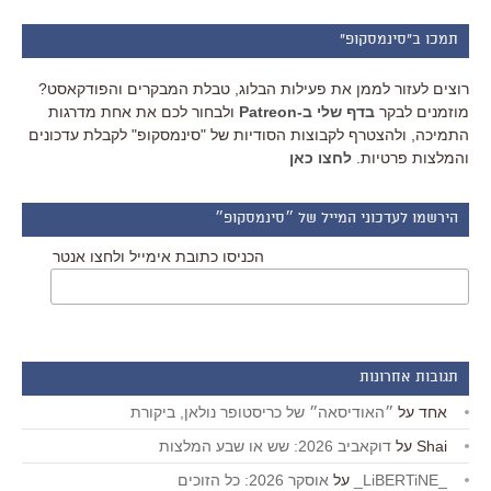
תמכו ב"סינמסקופ"
רוצים לעזור לממן את פעילות הבלוג, טבלת המבקרים והפודקאסט?
מוזמנים לבקר
בדף שלי ב-Patreon
ולבחור לכם את אחת מדרגות
התמיכה, ולהצטרף לקבוצות הסודיות של "סינמסקופ" לקבלת עדכונים
והמלצות פרטיות.
לחצו כאן
הירשמו לעדכוני המייל של ״סינמסקופ״
הכניסו כתובת אימייל ולחצו אנטר
תגובות אחרונות
אחד
על
״האודיסאה״ של כריסטופר נולאן, ביקורת
Shai
על
דוקאביב 2026: שש או שבע המלצות
_LiBERTiNE_
על
אוסקר 2026: כל הזוכים