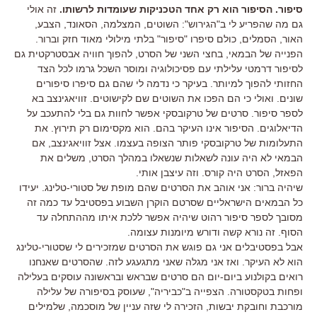
סיפור. הסיפור הוא רק אחד הטכניקות שעומדות לרשותו.
זה אולי
גם מה שהפריע לי ב"הגירוש": השוטים, המצלמה, הסאונד, הצבע,
האור, הסמלים, כולם סיפרו "סיפור" בלתי מילולי מאוד חזק וברור.
הפנייה של הבמאי, בחצי השני של הסרט, להפוך חוויה אבסטרקטית גם
לסיפור דרמטי עלילתי עם פסיכולוגיה ומוסר השכל גרמו לכל הצד
החזותי להפוך למיותר. בעיקר כי נדמה לי שהם גם סיפרו סיפורים
שונים. ואולי כי הם הפכו את השוטים שם לקישוטים. זוויאגינצב בא
לספר סיפור. סרטים של טרקובסקי אפשר לחוות גם בלי להתעכב על
הדיאלוגים. הסיפור אינו העיקר בהם. הוא מקסימום רק תירוץ. את
התעלומות של טרקובסקי פותר הצופה בעצמו. אצל זוויאגינצב, אם
הבמאי לא היה עונה לשאלות שנשאלו במהלך הסרט, משלים את
הפאזל, הסרט היה קורס. וזה עיצבן אותי.
שיהיה ברור: אני אוהב את הסרטים שהם מופת של סטורי-טלינג. יעידו
כל הבמאים הישראליים שסרטם הוקרן השבוע בפסטיבל עד כמה זה
מסובך לספר סיפור רהוט שיהיה אפשר ללכת איתו מההתחלה עד
הסוף. זה נורא קשה ודורש מיומנות עצומה.
אבל בפסטיבלים אני גם פוגש את הסרטים שמזכירים לי שסטורי-טלינג
הוא לא העיקר. ואז אני מגלה שאני מתגעגע לזה. שהסרטים שאנחנו
רואים בקולנוע ביום-יום הם סרטים שבראש ובראשונה עוסקים בעלילה
ופחות בטקסטורה. הצפייה ב"כביריה", שעוסק בסיפורה של עלילה
מורכבת וחובקת יבשות, הזכירה לי שזה עניין של מוסכמה, שלמילים