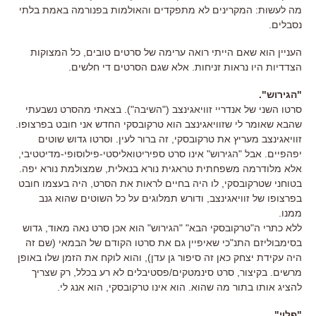
מה לעשות: המקרינים לא מתפקדים והאולמות בפנורמה באמת בלתי
נסבלים.
העניין הוא שאם הייתי רואה ערימה של סרטים טובים, כל המצוקות
הצדדיות היו נראות זניחות. אלא שגם הסרטים די חלשים.
"הגירוש".
סרטו השני של אנדריי זוויאגינצב ("השיבה"). בצאתי מהסרט נשבעתי
שהבא שאומר לי שזוויאגינצב הוא טרקובסקי החדש אני חובט בפרצופו.
זוויאגינצב מעריץ את טרקובסקי, זה ברור לעין. וסרטו גדוש שוטים
יפהפיים. אבל "הגירוש" אינו סרט ספיריטואליסטי-פילוסופי-מדיטטיבי,
אלא מלודרמה משפחתית טראגית נורא בנאלית, שמצולמת נורא יפה.
בטוחני שטרקובסקי, לו היה בחיים לראות את הסרט, היה בעצמו חובט
בפרצופו של זוויאגינצב, ודורש תמלוגים על כל השוטים שהוא גנב
ממנו.
ללא כתרי ה"טרקובסקי הבא" "הגירוש" הוא אכן סרט נאה מאוד, גדוש
בסימבוליזם התנ"כי שאיפיין גם את סרטו הקודם של הבמאי (שם זה
היה עקידת יצחק כאן זה סיפור גן עדן), והוא לוקח את הזמן שלו באופן
מרשים. בקיצור, סרט סינמטקים/פסטיבלים לא רע בכלל, רק שצריך
להציג אותו בתור מה שהוא. הוא אינו טרקובסקי, הוא אנג לי.
"פלוי"