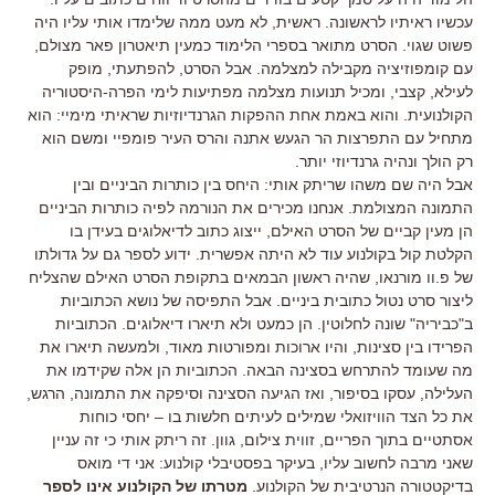
עכשיו ראיתיו לראשונה. ראשית, לא מעט ממה שלימדו אותי עליו היה
פשוט שגוי. הסרט מתואר בספרי הלימוד כמעין תיאטרון פאר מצולם,
עם קומפוזיציה מקבילה למצלמה. אבל הסרט, להפתעתי, מופק
לעילא, קצבי, ומכיל תנועות מצלמה מפתיעות לימי הפרה-היסטוריה
הקולנועית. והוא באמת אחת ההפקות הגרנדיוזיות שראיתי מימיי: הוא
מתחיל עם התפרצות הר הגעש אתנה והרס העיר פומפיי ומשם הוא
רק הולך ונהיה גרנדיוזי יותר.
אבל היה שם משהו שריתק אותי: היחס בין כותרות הביניים ובין
התמונה המצולמת. אנחנו מכירים את הנורמה לפיה כותרות הביניים
הן מעין קביים של הסרט האילם, ייצוג כתוב לדיאלוגים בעידן בו
הקלטת קול בקולנוע עוד לא היתה אפשרית. ידוע לספר גם על גדולתו
של פ.וו מורנאו, שהיה ראשון הבמאים בתקופת הסרט האילם שהצליח
ליצור סרט נטול כתובית ביניים. אבל התפיסה של נושא הכתוביות
ב"כביריה" שונה לחלוטין. הן כמעט ולא תיארו דיאלוגים. הכתוביות
הפרידו בין סצינות, והיו ארוכות ומפורטות מאוד, ולמעשה תיארו את
מה שעומד להתרחש בסצינה הבאה. הכתוביות הן אלה שקידמו את
העלילה, עסקו בסיפור, ואז הגיעה הסצינה וסיפקה את התמונה, הרגש,
את כל הצד הוויזואלי שמילים לעיתים חלשות בו – יחסי כוחות
אסתטיים בתוך הפריים, זווית צילום, גוון. זה ריתק אותי כי זה עניין
שאני מרבה לחשוב עליו, בעיקר בפסטיבלי קולנוע: אני די מואס
בדיקטטורה הנרטיבית של הקולנוע.
מטרתו של הקולנוע אינו לספר