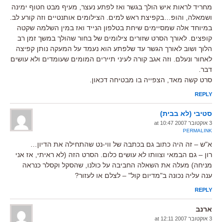
מחריד לראות איש הולך בגשר ואז לפתע נעצר, מעיף מבט חטוף ימינה
ושמאלה, והופ…בקפיצת ראש למים. הצילומים אותנטיים וזה קורע לב.
במיוחד אלה שמסיימים שיחת בטלפון הנייד ואז במין השלמה שקטה
קופצים. לאורך הסרט שזורים צילומים של בחור שהולך במשך זמן רב
הלוך ושוב לאורך הגשר עד שלפתע הוא נעמד על המעקה נותן קפיצה
לאחור ונעלם. וזה אגב קורה לעיני תיירים המומים שעומדים ולא עושים
דבר.
סרט קשה מאד, הצפייה בו מבטיחה דכאון.
REPLY
סטיבי (לא בבית)
3 אוקטובר 2007 at 10:47
PERMALINK
א"ש – זה היה כתוב גם בכתבה של ווי-נט שהתחילה את הדיון…
רון – גם הבמאי וצוותו לא עושים כלום. הסרט הזה (לא ראיתי, אז אני
מניחה) מעלה את השאלה החביבה על כולנו, שהסקל וקסלר כנראה
ענה עליה נכונה ב"מדיום קול" – לצלם או לעזור?
REPLY
ארנב
3 אוקטובר 2007 at 12:11