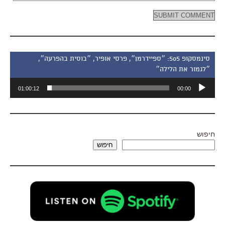
סינמסקופ 505: ״ספיידרמן״, פרסי אופיר, ״בוסית בהפרעה״,
״לגמור את הלילה״
נגן
01:00:12
00:00
אודיו
חיפוש
חיפוש