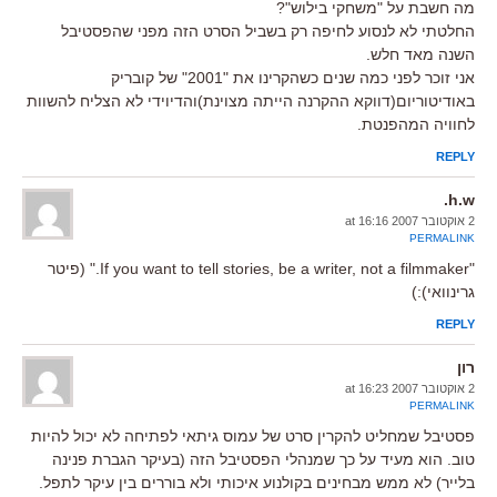
מה חשבת על "משחקי בילוש"?
החלטתי לא לנסוע לחיפה רק בשביל הסרט הזה מפני שהפסטיבל
השנה מאד חלש.
אני זוכר לפני כמה שנים כשהקרינו את "2001" של קובריק
באודיטוריום(דווקא ההקרנה הייתה מצוינת)והדיוידי לא הצליח להשוות
לחוויה המהפנטת.
REPLY
h.w.
2 אוקטובר 2007 at 16:16
PERMALINK
"If you want to tell stories, be a writer, not a filmmaker." (פיטר
גרינוואי):)
REPLY
רון
2 אוקטובר 2007 at 16:23
PERMALINK
פסטיבל שמחליט להקרין סרט של עמוס גיתאי לפתיחה לא יכול להיות
טוב. הוא מעיד על כך שמנהלי הפסטיבל הזה (בעיקר הגברת פנינה
בלייר) לא ממש מבחינים בקולנוע איכותי ולא בוררים בין עיקר לתפל.