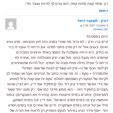
רון: שתה קצת פחות קפה, הוא גורם לך להיות עצבני מדי.
REPLY
דורון - לשעבר דואל
3 אוקטובר 2007 at 1:05
PERMALINK
היום בפסטיבל:
זרים בניו-יורק – לא ברור מה שוודי בסרט הזה חוץ מהבמאי. סרט נורא
ואיום. בעצם אולי זה רק נסיון פתטי לסרט. אם הייתה לי עגבנייה ביד
או בתיק, היא היתה מושלכת על המסך באחד הרגעים המביכים
שהסרט הזה מוצף בהם. מזל שניו-יורק מצטלמת יפה, אחרת לא
הייתה לי אפילו מילה אחת טובה על הסרט. יכול להיות שהאחראים
לצילומי הנוף של ניו-יורק לא קשורים לצוות של שאר הסרט?
אלכסנדרה + טקס – זה מה שהיה כתוב על הכרטיס, אבל אני שמתי לב
לקיומו של הטקס רק כשנכנסנו לאולם. טקס זה שם קצת גדול למופע
של גידי אורשר והסייד קיק דוד וולך (בתפקיד אסי דיין, ויש לציין שהוא
מצטיים בתפקיד הזה – הוא ממש מדבר כמו אסי, רק מעט יותר קשור
למציאות). והזוכים בפרס פינצטת הזהב (בחירת תא המבקרים): בופור
וחופשת קיץ זכו בפרס לסרט הישראלי, אסי דיין זכה בפרס השחקן,
מילי אביטל זכתה בפרס השחקנית, חיים של אחרים זכה בפרס הסרט
הזר. יוסף סידר הגיע באיחור לטקס והספיק רק לראות את הוריה של