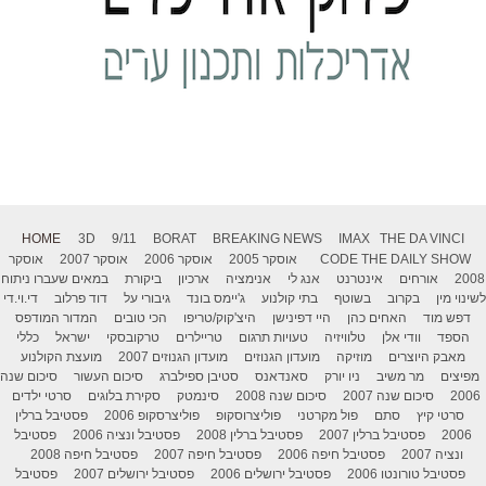
HOME
3D
9/11
BORAT
BREAKING NEWS
IMAX
THE DA VINCI
THE DAILY SHOW
CODE
אוסקר 2005
אוסקר 2006
אוסקר 2007
אוסקר
2008
אורחים
אינטרנט
אנג לי
אנימציה
ארכיון
ביקורת
במאים שעברו ניתוח
לשינוי מין
בקרוב
בשוטף
בתי קולנוע
ג'יימס בונד
גיבורי על
דוד פרלוב
די.וי.די
דפש מוד
האחים כהן
היי דפינישן
היצ'קוק/טריפו
הכי טובים
המדור המודפס
הספד
וודי אלן
טלוויזיה
טעויות תרגום
טריילרים
טרקובסקי
ישראל
כללי
מאבק היוצרים
מוזיקה
מועדון הגנוזים
מועדון הגנוזים 2007
מועצת הקולנוע
מפיצים
מר משיב
ניו יורק
סאנדאנס
סטיבן ספילברג
סיכום העשור
סיכום שנה
2006
סיכום שנה 2007
סיכום שנה 2008
סינמטק
סקירת בלוגים
סרטי ילדים
סרטי קיץ
סתם
פול מקרטני
פוליצרוסקופ
פוליצרסקופ 2006
פסטיבל ברלין
2006
פסטיבל ברלין 2007
פסטיבל ברלין 2008
פסטיבל ונציה 2006
פסטיבל
ונציה 2007
פסטיבל חיפה 2006
פסטיבל חיפה 2007
פסטיבל חיפה 2008
פסטיבל טורונטו 2006
פסטיבל ירושלים 2006
פסטיבל ירושלים 2007
פסטיבל