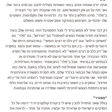
אתה יודע שאתה אוהב במאי כשאתה מצליח לחבב גם סרט בינוני שלו.
ואני מת על פן-אק רטאנארואנג. זה מה שהבנתי תוך כדי הצפייה
ב"פלוי", סרטו החלש ביותר עד כה. הדמויות שלו מקסימות, השוטים
שלו יפהפיים, השימוש במוזיקה אמביאנטית פשוט מושלם.
רק דבר אחד לא ממש ברור לי מכל הפסטיבל הזה: באיזה שלב בעת
האחרונה חזרה שנאת הנשים לאופנה? גם "הגירוש", גם "פלוי", גם
"משחקי בילוש" וגם "רק כלבים רצים חופשי": בארבעתם היחס של
היוצרים לנשים – בין אם בדיבור או במעשה – עמוס זעם וכעס. במקרה
של "רק כלבים רצים חופשי" לא הופתעתי מהאגרסיביות של הסרט
כלפי הגיבורה. אף אחד מהיוצרים שם לא נראו לי מעודנים או
ג'נטלמניים במיוחד. אבל ב"פלוי" התבאסתי. התפנית העלילתית,
שמענישה את האשה שמחליטה לעזוב את בעלה באונס, נראה כמו
אקט נקמה של הבמאי בג'נדר שלם, ולא תפנית הקשורה אינהרנטית
לסיפור. שני סרטים תיעודיים, "אהבה מטורפת" ו"הסרט הזה עדיין לא
מדורג", עוסקים בין השאר בתרבות בה אנחנו חיים, בה אלימות כלפי
נשים נתפסת כעונש לגיטימי לאשה שסררה או שהפגינה עצמאות.
"מפטיר"
בגלל שאני מתחיל להבין שיש לי ביקורת קולקטיבית די דומה על כל
הסרטים הישראליים שראיתי עד עכשיו, אחכה עד מחר – לראות את