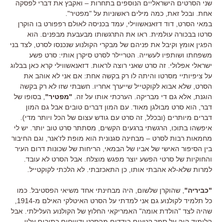
שני הסרטים הישראליים הנוספים בתחרות – ואקבץ את דברי לפסקה
אחת. ובכל זאת, כמה מילים ראשוניות על "מפטיר".
במאי הסרט, דוד דזאנאשווילי, עמד בכניסה לאולם רפפורט בו הוקרן
סרטו בבכורה עולמית. ראו את התרגשותו מבעבעת מבפנים. הוא
הפגין אומץ וקיבל את פניהם של מבקרי הקולנוע שנכנסו לסרט, לצד בני
משפחתו ושותפיו לעשייה. הטריילר לסרט סיקרן אותי: סרט פשע
ישראלי אפלולי. זה סרט שאני רוצה לראות. דזאנאשווילי קרא כאן בבלוג
על ציפיותיי מסרטו והיתה לו רק בקשה אחת: אם אני לא אוהב את
הסרט, שלא אבוא לקוקטייל שייערך אחריו. חשבתי שזו לא רק בקשה
הוגנת, אלא גם די מבריקה. הערכתי אותו על זה.
"מפטיר"
, בסופו של
דבר, הוא סרט מבולגן מאוד. עם המון דברים טובים אבל גם המון
דברים מיותרים (ובכלל, זה סרט עם גודש עצום של הכל ויותר מדי).
איפשהו בתוכו, הרגשתי ברגעים הקשים, מסתתר סרט טוב יותר. יש לי
מחמאות רבות לסרט – מבחינה סגנונית הוא מופת לז'אנר, וגם החיבור
בין הסיפור האישי של אביו של הבמאי, הריחות של שכונות דרום העיר
והחוקיות של סרטי הפשע יוצר מפגש מוצלח. אבל הסרט לא עובד.
למרות שלא-לא אהבתי אותו, כן התאכזבתי. לא הלכתי לקוקטייל.
"כביריה"
, שהוקרן שלשום, היה מבחינתי אחד משיאי הפסטיבל. כמו
כל תלמיד לקולנוע גם אני למדתי על הסרט האיטלקי האילם מ-1914,
שהיה לצד "הולדת אומה" האמריקאי החלוץ של הקולנוע העלילתי. אבל
הלימוד היה על סמך קטעים בודדים מהסרט ודיווחים כתובים עליו.