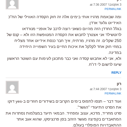
3 אוקטובר 2007 at 7:36
PERMALINK
ומה שבאמת מרגיז אותי בימים אלה זה חוק הקסדה האווילי של הח"כ
האידיוט גלעד ארדן.
בגלל החרדן הזה מהיום כשאני רוצה לרכב על אופניי מנורדאו
לרוטשילד אני אצטרך לחבוש את הקסדה המטופשת הזו ולא – קנס של
250 שקלים. זה מרגיז, מרתיח, איך חבר כנסת אידיוט אחד מצליח
במחי חוק אחד לקלקל את איכות החיים בעיר השפוייה היחידה
במדינה.
ולא, אני לא אחבוש קסדה ואני כבר מתכונן לעימות עם השוטר הראשון
שיעז לרשום לי דו"ח.
REPLY
רון
3 אוקטובר 2007 at 7:44
PERMALINK
ועוד דבר – תנסו לתפוס בימים הקרובים בשידורים חוזרים ב-yes דוקו
את הסרט התיעודי "הגשר".
סרט מחריד, מדכא, עצוב ומפחיד. הבמאי תיעד במצלמות נסתרות את
המתאבדים בקפיצה מגשר הזהב בסן פרנציסקו, שהוא אגב אתר
ההתאבדויות הפופלרי בעולם.