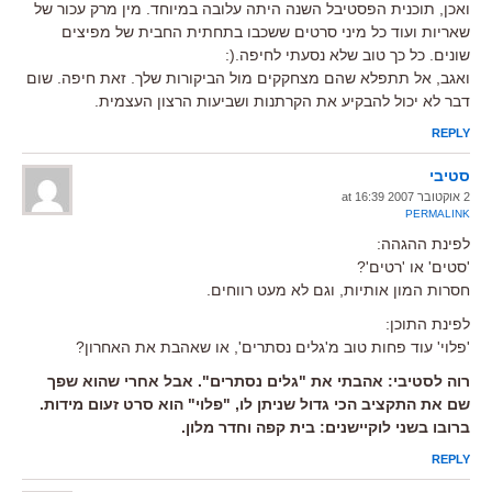
ואכן, תוכנית הפסטיבל השנה היתה עלובה במיוחד. מין מרק עכור של
שאריות ועוד כל מיני סרטים ששכבו בתחתית החבית של מפיצים
שונים. כל כך טוב שלא נסעתי לחיפה.(:
ואגב, אל תתפלא שהם מצחקקים מול הביקורות שלך. זאת חיפה. שום
דבר לא יכול להבקיע את הקרתנות ושביעות הרצון העצמית.
REPLY
סטיבי
2 אוקטובר 2007 at 16:39
PERMALINK
לפינת ההגהה:
'סטים' או 'רטים'?
חסרות המון אותיות, וגם לא מעט רווחים.
לפינת התוכן:
'פלוי' עוד פחות טוב מ'גלים נסתרים', או שאהבת את האחרון?
רוה לסטיבי: אהבתי את "גלים נסתרים". אבל אחרי שהוא שפך
שם את התקציב הכי גדול שניתן לו, "פלוי" הוא סרט זעום מידות.
ברובו בשני לוקיישנים: בית קפה וחדר מלון.
REPLY