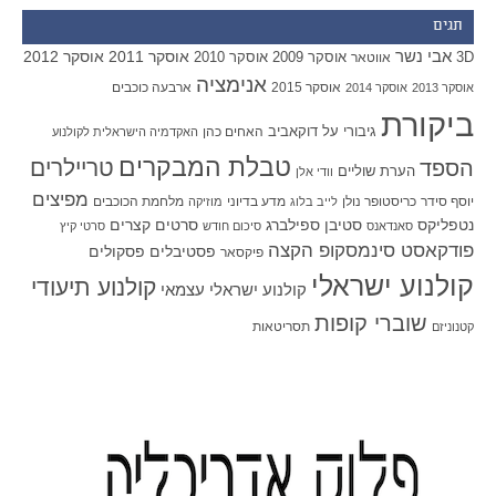
תגים
אבי נשר
אוסקר 2011
אוסקר 2012
אוסקר 2009
אוסקר 2010
3D
אווטאר
אנימציה
אוסקר 2015
ארבעה כוכבים
אוסקר 2013
אוסקר 2014
ביקורת
גיבורי על
דוקאביב
האחים כהן
האקדמיה הישראלית לקולנוע
טבלת המבקרים
טריילרים
הספד
הערת שוליים
וודי אלן
מפיצים
יוסף סידר
כריסטופר נולן
מדע בדיוני
מלחמת הכוכבים
לייב בלוג
מוזיקה
סטיבן ספילברג
סרטים קצרים
נטפליקס
סאנדאנס
סיכום חודש
סרטי קיץ
פודקאסט סינמסקופ הקצה
פסטיבלים
פסקולים
פיקסאר
קולנוע ישראלי
קולנוע תיעודי
קולנוע ישראלי עצמאי
שוברי קופות
תסריטאות
קטנוניזם