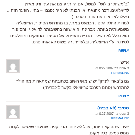
"ב”משחקי בילוש”, למשל, אם הייתי עוצם את עיני ורק מאזין
לדיאלוגים, דבר מהנאתי או הבנתי לא היה נפגם" – בחיי, הפער הזה…
כאילו לא ראינו את אותו הסרט. (:
למרות החלל הקטן, הכמעט במתי, בו מתרחש הסיפור, הויזואליה
משמעותית ביותר. מבחינתי היא שווה בחשיבותה לדיאלוג, והסיפור
הוא בכלל לא העיקר. הבנייה והפירוק של הסיפור מחוזקים ומוחלשים
לסירוגין ע"י הויזואליה, ובלעדיה, זה פשוט לא אותו סרט.
REPLY
א"ש
3 אוקטובר 2007 at 0:27
PERMALINK
גם ב"בארי לינדון" יש שימוש חשוב בכתוביות שמתארות מה הולך
להתרחש (סתם רפרנס טריוויאלי בקשר ל"כבריה")
REPLY
סטיבי (לא בבית)
3 אוקטובר 2007 at 0:27
PERMALINK
יאיר: שתה קצת יותר, אבל לא יותר מדי, קפה. שמעתי שאפשר לקנות
ממש כמעט בכל מקום.