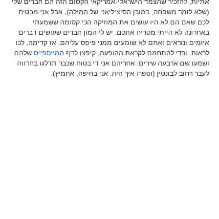
אתיות, להזכיר שהצמד הישראלי-אמריקאי הקסום הזה הם חברים שלי
(שלא לומר משפחה, במובן הסיציליאני של המילה), אבל אני מבטיח
לכם שאם הם לא היו עושים את המוזיקה הכי קסומה ששמעתי
באחרונה לא הייתי מטריח אתכם. יש לי המון חברים שעושים דברים
איומים ונוראים ואתם לא שומעים ממני פיפס עליהם. אז קדימה, לכו
לראות. וכדי להתחמם לקראת ההופעה, קיפצו
לדף המייספייס
שלהם
ושמעו שם ארבעה שירים. אחריהם אני די בטוח שכבר תדלגו בחדווה
לעבר רחוב לבונטין (וספרו איך היה. אני בחיפה, אחמיץ).