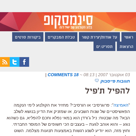
ראשי
על אודות/יצירת קשר
טבלת המבקרים
ביקורות סרטים
הרצאות
תסריט.ים
03 אוקטובר 2007 | 08:13
~
18 COMMENTS
|
תגובות פייסבוק
להפיל ת'פיל
"
האמיצה
": פרוגרסיבי או רגרסיבי? מחזיר את הקולנוע לימי הנקמה
הפאשיסטיים של שנות השבעים, או שמזניק את הדיון בנושא לשלב
הבא? מה שבטוח: ניל ג'ורדן הוא במאי נפלא וחכם להפליא, גם כשהוא
נוגע – והוא אוהב לגעת – בעצבים הכי חשופים של המוסר החברתי.
וחוץ מזה, הוא יודיע לשנע רגשות באמצעות תנועות מצלמה. השוט