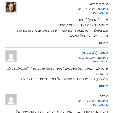
יניב אידלשטיין
3 אוקטובר 2007 at 10:29
PERMALINK
אה… "מדאין"? חחח…
אתה זוכר שזה סרט פיקטיבי, יאיר?
וגם בעולמו המומצא, התסריטאי הידוע ששיכתב את התסריט היה
סטיבן גייגן, לא פול האגיס.
REPLY
סטיבי (לא בבית)
3 אוקטובר 2007 at 10:51
PERMALINK
שימו לב – באתר של הפסטיבל מופיעה הודעת ביטול ל"הממלכה", לכל
מי שתכנן.
מה שכן, הוסיפו הקרנות חוזרות של כמה סרטים ביום שישי (!!).
REPLY
ארנב
3 אוקטובר 2007 at 12:17
PERMALINK
(אלא אם כן קורה משהו שאני לא מודע אליו בעונה הרביעית של