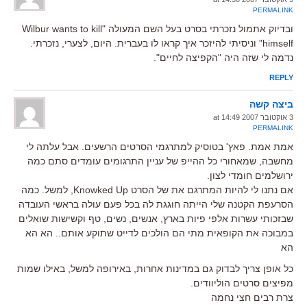
PERMALINK
ובדיוק אתמול נזכרתי בסרט בעל השם המעולה "Wilbur wants to kill
himself" וניסיתי להיזכר איך קראו לו בעברית. היום, לצערי, נזכרתי.
נדמה לי שזה היה "הקפיצה לחיים".
REPLY
ביצה קשה
3 אוקטובר 2007 at 14:49
PERMALINK
אמת אמת. פאץ' בטוסיק למתרגמי הסרטים הרשעים. אבל עלתה לי
מחשבה, שמאחורי כל ההייפ של עניין התרגומים עומדים סתם כמה
ירושלמים חומדי לצון.
אם נתנו לי להיות המתרגם את של הסרט Knowked Up, למשל. כמה
הסרעפת הקטנה שלי הייתה חוגגת לה בכל פעם עולה בראשי העובדה
שבזכותי עשרות אלפי פיות בארץ, אנשים, נשים, טף וקשישות שואלים
במבוכה את הקופאית מתי הם הולכים לדייט שתוקע אותם.. הא הא
הא
כל אופן צריך לבדוק גם במדינות אחרות, באירופה למשל, באילו שמות
מפיצים סרטים הוליוודים.
צרת רבים חצי נחמה