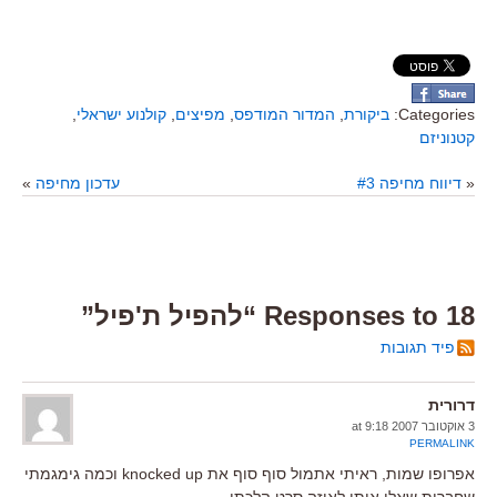
Categories:
ביקורת
,
המדור המודפס
,
מפיצים
,
קולנוע ישראלי
,
קטנוניזם
«
דיווח מחיפה #3
עדכון מחיפה
»
18 Responses to “להפיל ת'פיל”
פיד תגובות
דרורית
3 אוקטובר 2007 at 9:18
PERMALINK
אפרופו שמות, ראיתי אתמול סוף סוף את knocked up וכמה גימגמתי
שחברות שאלו אותי לאיזה סרט הלכתי…