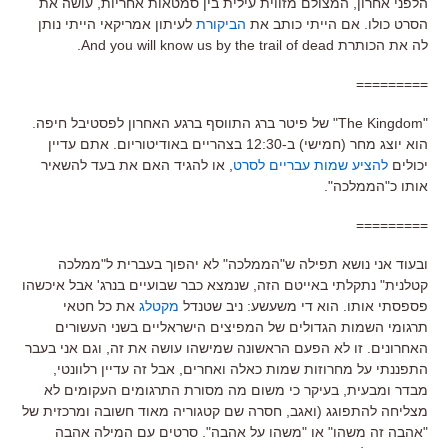
הלפני אחרון, המצולם מזווית עילית בין סמטאות אחריות, עושה את
הסרט כולו. אם הייתי כותב את
הביקורת
לעיתון אמריקאי הייתי נותן
לה את הכותרת And you will know us by the trail of dead.
=========
"The Kingdom" של פיטר ברג התווסף ברגע האחרון לפסטיבל חיפה.
הוא יוצג מחר (חמישי) ב-12:30 בצהריים באודיטוריום. אתם עדיין
יכולים
להציע שמות עבריים לסרט
, או להגיד האם את בעד להשאיר
אותו כ"הממלכה".
=========
ובעוד אני נושא תפילה ש"הממלכה" לא יהפוך בעברית ל"ממלכה
קטלנית" נתקלתי באייטם הזה, שנמצא כבר שבועיים בנרג' אבל איכשהו
פספסתי אותו. הוא די משעשע: ניב שטנדל
מקטלג
את כל חטאי
תרגומי השמות הגדולים של המפיצים הישראליים בשני העשורים
האחרונים. זו לא הפעם הראשונה שמישהו עושה את זה, וגם אני בעבר
התפננתי על מחרוזות שמות כאלה ואחרים, אבל זה עדיין רלוונטי,
מבדר ומבעית, בעיקר כי משום מה מסורת התרגומים העקומים לא
מצליחה להתפוגג (ואגב, חסרה שם קטגוריה מאוד חשובה ומרכזית של
"אהבה זה משהו" או "משהו על אהבה". סרטים עם המילה אהבה