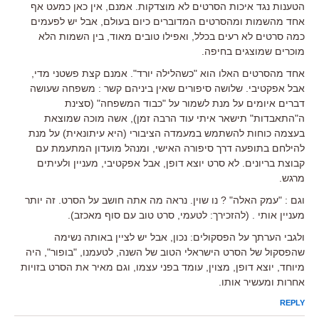
הטענות נגד איכות הסרטים לא מוצדקות. אמנם, אין כאן כמעט אף
אחד מהשמות ומהסרטים המדוברים כיום בעולם, אבל יש לפעמים
כמה סרטים לא רעים בכלל, ואפילו טובים מאוד, בין השמות הלא
מוכרים שמוצגים בחיפה.
אחד מהסרטים האלו הוא "כשהלילה יורד". אמנם קצת פשטני מדי,
אבל אפקטיבי. שלושה סיפורים שאין ביניהם קשר : משפחה שעושה
דברים איומים על מנת לשמור על "כבוד המשפחה" (סצינת
ה"התאבדות" תישאר איתי עוד הרבה זמן), אשה מוכה שמוצאת
בעצמה כוחות להשתמש במעמדה הציבורי (היא עיתונאית) על מנת
להילחם בתופעה דרך סיפורה האישי, ומנהל מועדון המתעמת עם
קבוצת בריונים. לא סרט יוצא דופן, אבל אפקטיבי, מעניין ולעיתים
מרגש.
וגם : "עמק האלה" ? נו שוין. נראה מה אתה חושב על הסרט. זה יותר
מעניין אותי . (להזכירך: לטעמי, סרט טוב עם סוף מאכזב).
ולגבי הערתך על הפסקולים: נכון, אבל יש לציין באותה נשימה
שהפסקול של הסרט הישראלי הטוב של השנה, לטעמנו, "בופור", היה
מיוחד, יוצא דופן, מצוין, עומד בפני עצמו, וגם מאיר את הסרט בזויות
אחרות ומעשיר אותו.
REPLY