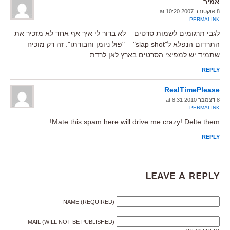
אמיר
8 אוקטובר 2007 at 10:20
PERMALINK
לגבי תרגומים לשמות סרטים – לא ברור לי איך אף אחד לא מזכיר את
התרדום הנפלא ל"slap shot" – "פול ניומן וחבורתו". זה רק מוכיח
שתמיד יש למפיצי הסרטים בארץ לאן לרדת…
REPLY
RealTimePlease
8 דצמבר 2010 at 8:31
PERMALINK
Mate this spam here will drive me crazy! Delte them!
REPLY
Leave a Reply
NAME (REQUIRED)
MAIL (WILL NOT BE PUBLISHED)