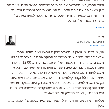
ולגבי הסרט, אני מסכימה עם כל מילה שכתבת בפנאי פלוס. בעיני סת'
רוגן מעצב פה את אחת הדמויות הכי נוגעות ללב ומרגשות שראיתי
מזה זמן רב, עכשיו רק צריך לשנס מותניים וללכת לסופרבאד, בלי
כותרת המשנה של הסרט.
REPLY
איתן
3 אוקטובר 2007 at 9:34
PERMALINK
אוי, מיגרנה. מי שאין לו מיגרנה שיקום עכשיו ויגיד תודה. אחרי
שהעבודה שלי תיזזה אותי במשך כל הבוקר אתמול, הצלחתי להגיע
ממש בזמן להקרנה הראשונה שלי אתמול בחיפה, ב-12:00. להקרנה
השניה נכנסתי כבר עם כאב ראש. מההקרנה השלישית כבר יצאתי
ממש לאחר דקה, הקאתי, לקחתי אקמול וזחלתי לאוטו. זו לא חויה
נעימה לנהוג 90 וקצת קילומטר חזרה לתל אביב עם כאב ראש איום.
בקושי הגעתי למיטה ב-20:30 ויצאתי ממנה רק היום בבוקר, מרגיש
יותר טוב (הרבה יותר טוב). איזה מזל שההקרנה הראשונה שלי היום
היא ב-19:00, ויש לי מספיק זמן להתאושש.
(סליחה, יאיר, אם זה מפריע לך שאני משתמש בבלוג שלך כמיני בלוג
שלי)