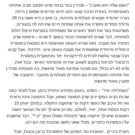
"השם שלה הוא סאבין" – סנדרין בונר בנתה סרט הסובב סביב אחותה
האוטיסטית. בעזרת הרבה קטעי הום וידאו מהימים שסאבין היתה
נערה יפהפיה וקטעים מצולמים מההווה, בו סאבין היא אשה בת 38,
גדולת ממדים וחסרה את אותה שמחת חיים שהיתה לה בנעורים,
משרטטת בונר את חוסר האונים של משפחתה במציאת טיפול הולם
לאחותה, דבר שגרם לאישפוזה הכפוי במשך 5 שנים – אישפוז שרק
החמיר את מצבה. מאז שהיא הוצאה מאישפוז היא נמצאת במסגרת
טיפולית מיוחדת שמשפרת את מצבה באופן איטי, הדרגתי, אבל קבוע.
חבל שבונר גולשת לעיתים לדידקטיות יתר ומתמקדת במסגרת
ה"נכונה" לטיפול במקום לשאוב את זה מהסיפור האישי. ובכל זאת,
סרט לא רע בכלל, עם סצינה אחרונה מאוד מרגשת, בה מעמתת סנדרין
את אחותה האוטיסטית עם חומרים מצולמים מהעבר. התגובה של
סאבין מאוד מרגשת.
"כשהלילה יורד" – הסרט, באופן מפתיע התחיל בזמן. אבל לאחר כמה
שניות הבינו המקרינים שרק הסאונד נשמע, אבל התמונה אינה נראית.
ואז חל עיכוב של כעשר דקות עד שתוקנה התקלה. במהלך אותן 10
דקות נכנסת אתה, יאיר, לאולם, ומכיוון שיש לך תג על הצוואר חשבו
האנשים שיש לך איזשהו קשר להנהלה ושאלו אותך "נו ?", דבר שהשבת
עליו במשיכת כתפיים, מבלי שאני חושב שהבנת מה הם רצו.
הערת ביניים : הטענות נגד הארגון של הפסטיבל ברובן נכונות, אבל