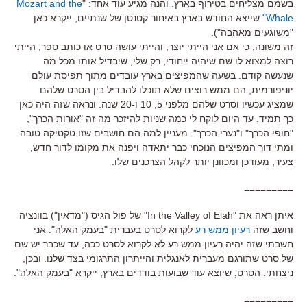
בשמם מצליחים בטירוף בארץ. והנה מגיע עוד אחד: "
Mozart and the
Whale"
שייצא החודש בארץ באיחור קטנטן של שנתיים, ייקרא כאן
"משוגעים מאהבה").
זה משונה, כי אם אני הייתי יוצר, והייתי עושה סרט או כותב ספר, הייתי
רוצה למצוא לו שם שיהיה ייחודי, רק שלי, שיבדיל אותו מכל מה
שנעשה קודם. בשעה שהמפיצים בארץ עובדים מתוך תפיסת עולם
יוניפורמית, הם ממש רוצים שלא תוכלו להבדיל בין הסרט שלהם
שמציג עכשיו וסרט שלהם מלפני 5, 10 ו-20 שנה. ונראה שזה היה כאן
כך תמיד. עד היום לוקח לי כמה שניות להיזכר מה זה "אורות הכרך",
"חופי הכרך" ו"נערי הכרך". מעניין למה הם חושבים שזו טקטיקה טובה
ומתי דור המפיצים הנוכחי כבר יתאדה ויפנה את מקומו לדור חדש,
צעיר, מעודכן ומכוונן יותר לקהל הצרכנים שלו.
=========
איתן ראה את "In the Valley of Elah" של פול הגיס ("מדאין") בוונציה
וחשב שזה
רעיון ממש רע
לקרוא לסרט בעברית "בעמק האלה". אני
חשבתי שזה יהיה רעיון ממש רע לא לקרוא לסרט ככה, עד שכבר יש שם
של סרט שתורגם מעברית לאנגלית והייתרון התרגומי בצד שלנו. ובכן,
ניצחתי. הסרט, שיוצא עוד שבועות בודדים בארץ, ייקרא "בעמק האלה".
=========