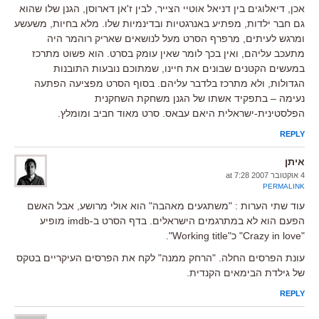
אכן, דיאלוגים בין דניאל אוטיי הצייר, לבין ז'אן דארוסן, הגנן שלו שהוא
גם חבר ילדות, מפתיע באנרגטיות ובדינמיות שלו. מלא בחיות, משעשע
ומרגש לעיתים, מרפרף הסרט מעל לנושאים שאריק רוהמר היה
מתעכב עליהם, ואין בכך לומר שאין עומק בסרט. הוא פשוט מתרכז
במעשים הקטנים שבונים את חיינו, שמתוכם נובעות התובנות
הגדולות, ולא מתרכז בלדבר עליהם. בסוף הסרט מפציעה הפתעה
נעימה – בתפקיד אשתו של הגנן משחקת השחקנית
הפלסטינית-ישראלית היאם עבאס. סרט מאוד חביב ומומלץ.
REPLY
איתן
4 אוקטובר 2007 at 7:28
PERMALINK
עוד שתי הערות : "משתגעים מאהבה" הוא אולי מרושע, אבל האשם
הפעם הוא לא במתרגמים הישראלים. בדף הסרט ב-imdb מופיע
"Crazy in love" כ"Working title".
עונת הפרסים החלה. "הרחק ממנה" לקח את הפרסים העיקריים בטקס
של גילדת הבימאים הקנדית.
REPLY