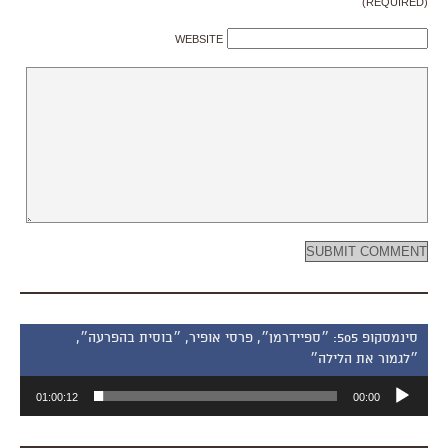
(REQUIRED)
WEBSITE
סינמסקופ 505: ״ספיידרמן״, פרסי אופיר, ״בוסית בהפרעה״,
״לגמור את הלילה״
נגן
01:00:12
00:00
אודיו