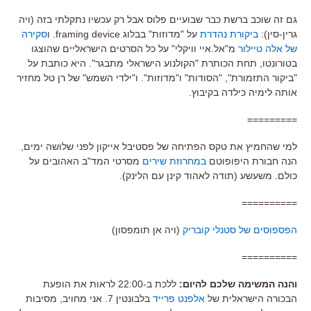
גם זה שוכב ברשת כבר שבועיים פלוס אבל רק עכשיו נתקלתי בזה (ויה
גרין-סין):
ביקורת נהדרת
על "מדוזות" בבלוג framing device. ו
סקירה
של אלה טיילור
מ"אל.איי וויקלי" על כל הסרטים הישראליים שהוצגו
בטורונטו, תחת הכותרת "הקולנוע הישראלי מתבגר". היא כותבת על
"ביקור התזמורת", "הסודות" ו"מדוזות". ו"ילדי השמש" של רן טל מחזיר
אותה לימיה כילדה בקיבוץ.
=========
למי שהחמיץ את טקס הפתיחה של פסטיבל אייקון לפני שלושה ימים,
הנה חבורת היפופוטם
במחרוזת שירים
מסרטי המד"ב האהובים על
כולם. משעשע (תודה לאהוד קינן עם הלינק).
==========
הפספוסים של סטנלי קובריק
(ויה אן תומפסון)
==========
והנה המשימה שלכם להיום:
ללכת ב-22:00 לראות את הופעת
הבכורה הישראלית של
אלפנט פרייד
בלבונטין 7. אני מחויב, מסיבות