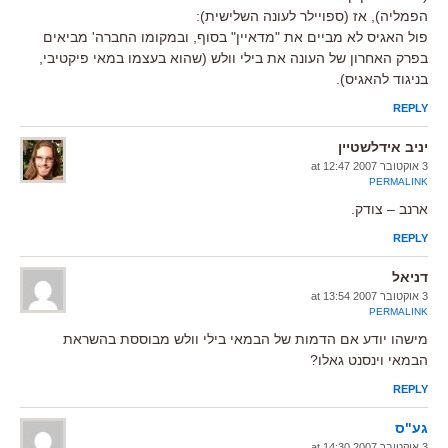
הפמליה), אז (ספויילר לעונה השלישית):
פול האגיס לא מביים את "מדאיין" בסוף, ובמקומו החברה' מביאים
בפרק האחרון של העונה את בילי וולש (שהוא בעצמו במאי פיקטיבי,
בניגוד להאגיס).
REPLY
יניב אידלשטיין
3 אוקטובר 2007 at 12:47
PERMALINK
ארנב – צודק.
REPLY
דניאל
3 אוקטובר 2007 at 13:54
PERMALINK
מישהו יודע אם הדמות של הבמאי בילי וולש מבוססת בהשראת
הבמאי וינסנט גאלו?
REPLY
גע"ס
3 אוקטובר 2007 at 14:30