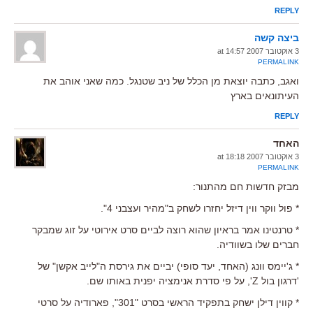
REPLY
ביצה קשה
3 אוקטובר 2007 at 14:57
PERMALINK
ואגב, כתבה יוצאת מן הכלל של ניב שטנגל. כמה שאני אוהב את
העיתונאים בארץ
REPLY
האחד
3 אוקטובר 2007 at 18:18
PERMALINK
מבזק חדשות חם מהתנור:
* פול ווקר ווין דיזל יחזרו לשחק ב"מהיר ועצבני 4".
* טרנטינו אמר בראיון שהוא רוצה לביים סרט אירוטי על זוג שמבקר
חברים שלו בשוודיה.
* ג'יימס וונג (האחד, יעד סופי) יביים את גירסת ה"לייב אקשן" של
'דרגון בול Z', על פי סדרת אנימציה יפנית באותו שם.
* קווין דילן ישחק בתפקיד הראשי בסרט "301", פארודיה על סרטי