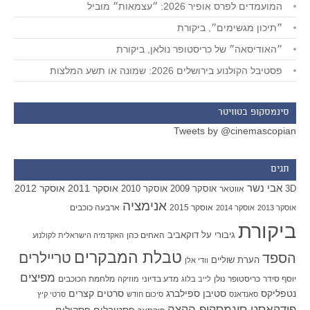
המועמדים לפרס אופיר 2026: ״עצמאות״ מוביל
״תיכון מגשימים״, ביקורת
״האודיסאה״ של כריסטופר נולאן, ביקורת
פסטיבל הקולנוע בירושלים 2026: שמונה או תשע המלצות
סינמסקופ בטוויטר
Tweets by @cinemascopian
תגים
אבי נשר
אוסקר 2011
אוסקר 2012
אוסקר 2009
אוסקר 2010
3D
אווטאר
אנימציה
אוסקר 2015
ארבעה כוכבים
אוסקר 2013
אוסקר 2014
ביקורת
גיבורי על
דוקאביב
האחים כהן
האקדמיה הישראלית לקולנוע
טבלת המבקרים
טריילרים
הספד
הערת שוליים
וודי אלן
מפיצים
יוסף סידר
כריסטופר נולן
מדע בדיוני
מלחמת הכוכבים
לייב בלוג
מוזיקה
סטיבן ספילברג
סרטים קצרים
נטפליקס
סאנדאנס
סיכום חודש
סרטי קיץ
פודקאסט סינמסקופ הקצה