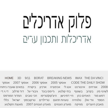
HOME
3D
9/11
BORAT
BREAKING NEWS
IMAX
THE DA VINCI
THE DAILY SHOW
CODE
אוסקר 2005
אוסקר 2006
אוסקר 2007
אוסקר
2008
אורחים
אינטרנט
אנג לי
אנימציה
ארכיון
ביקורת
במאים שעברו ניתוח
לשינוי מין
בקרוב
בשוטף
בתי קולנוע
ג'יימס בונד
גיבורי על
דוד פרלוב
די.וי.די
דפש מוד
האחים כהן
היי דפינישן
היצ'קוק/טריפו
הכי טובים
המדור המודפס
הספד
וודי אלן
טלוויזיה
טעויות תרגום
טריילרים
טרקובסקי
ישראל
כללי
מאבק היוצרים
מוזיקה
מועדון הגנוזים
מועדון הגנוזים 2007
מועצת הקולנוע