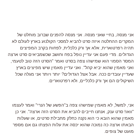
אני מנסה, בחיי שאני מנסה. אני מנסה להפנים שברוב מוחלט של
המקרים ההחלטה איזה סרט להביא למסכי הקולנוע בארץ לעולם לא
תהיה רפרטוארית, אלא אך ורק כלכלית, לפחות בקרב המפיצים
הגדולים. מדי פעם אני עדיין נופל בפח וחושב שכשמביאים סרט ארצה
המסר הסמוי הוא שמישהו צפה בסרט ואמר "הסרט הזה טוב לטעמי,
ואני מאמין שהוא יביא קהל". ואני עדיין מאמין שיש מפיצים בארץ
שעדיין עובדים ככה. אבל אצל הגדולים? יותר ויותר אני מגלה שכל
השיקולים הם אך ורק כלכליים, ולא רפרטוארים.
אני, למשל, לא מאמין שמישהו צפה ב"הפשע של הנרי" ואמר לעצמו
"וואו! סרט ענק, אנחנו חייבים להביא את הסרט הזה ארצה". אני כן
מאמין שהוא הובא כי הוא נקנה כחלק מחבילת סרטים, או שעלות
הבאתו ארצה כה נמוכה שהוא יכסה את עלות הפצתו גם אם מספר
מועט של צופים.