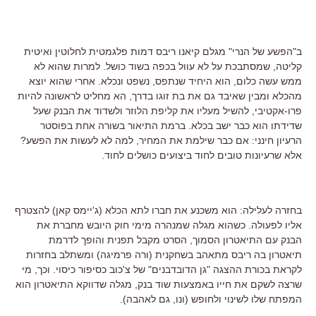
ב"הפשע של הנרי" מגלם קיאנו ריבס דמות פלגמטית לחלוטין ואיטית
קליטה, שמסתבכת על לא עוול בכפה בשוד כושל. למרות שהוא לא
ממש עשה כלום, הוא היחיד שנתפס, נשפט ונכלא. אחרי שהוא יוצא
מהכלא ומבין שאיבד גם את בת זוגו בדרך, הא מחליט לראשונה להיות
פרו-אקטיבי, להשיל מעליו את קליפת הלוזר ולשדוד את הבנק שעל
שדידתו הוא כבר ישב בכלא. ברמת התיאור בשורה אחת בפוסטר
הרעיון חינני: אם כבר שילמת את המחיר, למה לא לעשות את הפשע?
אלא שרעיונות טובים לחוד ביצועים כושלים לחוד.
בחזרה לעלילה: הוא משכנע את חברו לתא הכלא (ג'יימס קאן) להצטרף
אליו לפעולה. כשהוא מגלה שמנהרה מימי חוק היובש מחברת את
הבנק עם התיאטרון הסמוך, הסרט מקבל תפנית והופך לדרמת
תיאטרון בה ריבס מתאהב בשחקנית (ורה פרמיגה) ומשתלב בחזרות
לקראת בכורת ההצגה "גן הדובדבנים" של צ'כוב כסיפור כיסוי. וכך, מי
שרצה לשקם את חייו באמצעות שוד בנק, מגלה שדווקא התיאטרון הוא
המפתח שלו לשינוי ולחופש (ונו, גם לאהבה).