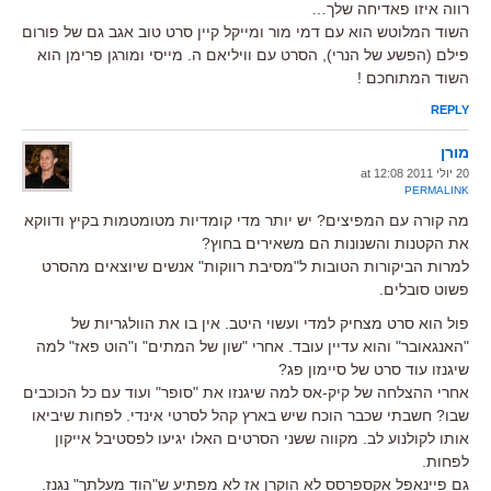
רווה איזו פאדיחה שלך…
השוד המלוטש הוא עם דמי מור ומייקל קיין סרט טוב אגב גם של פורום
פילם (הפשע של הנרי), הסרט עם וויליאם ה. מייסי ומורגן פרימן הוא
השוד המתוחכם !
REPLY
מורן
20 יולי 2011 at 12:08
PERMALINK
מה קורה עם המפיצים? יש יותר מדי קומדיות מטומטמות בקיץ ודווקא
את הקטנות והשנונות הם משאירים בחוץ?
למרות הביקורות הטובות ל"מסיבת רווקות" אנשים שיוצאים מהסרט
פשוט סובלים.
פול הוא סרט מצחיק למדי ועשוי היטב. אין בו את הוולגריות של
"האנגאובר" והוא עדיין עובד. אחרי "שון של המתים" ו"הוט פאז" למה
שיגנזו עוד סרט של סיימון פג?
אחרי ההצלחה של קיק-אס למה שיגנזו את "סופר" ועוד עם כל הכוכבים
שבו? חשבתי שכבר הוכח שיש בארץ קהל לסרטי אינדי. לפחות שיביאו
אותו לקולנוע לב. מקווה ששני הסרטים האלו יגיעו לפסטיבל אייקון
לפחות.
גם פיינאפל אקספרסס לא הוקרן אז לא מפתיע ש"הוד מעלתך" נגנז.