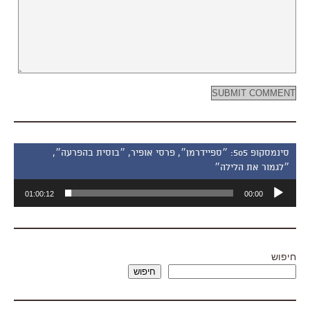
סינמסקופ 505: ״ספיידרמן״, פרסי אופיר, ״בוסית בהפרעה״,
״לגמור את הלילה״
נגן
01:00:12
00:00
אודיו
חיפוש
חיפוש