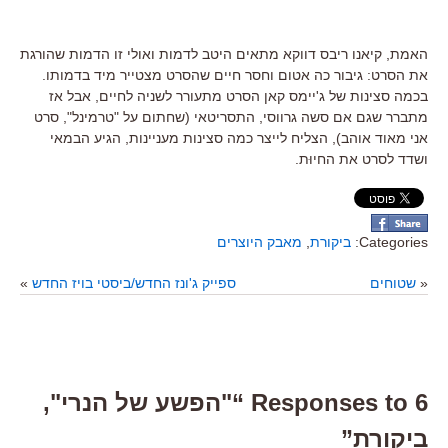
האמת, קיאנו ריבס דווקא מתאים היטב לדמות ואולי זו הדמות שהורגת
את הסרט: גיבור כה אטום וחסר חיים שהסרט מצטייר מיד בדמותו.
בכמה סצינות של ג'יימס קאן הסרט מתעורר לשניה לחיים, אבל אז
מתברר שגם אם סשה גרווסי, התסריטאי (שחתום על "טרמינל", סרט
אני מאוד אוהב), הצליח לייצר כמה סצינות מעניינות, הגיע הבמאי
ושדד לסרט את החיוּת.
Categories:
ביקורת
,
מאבק היוצרים
«
שטוחים
ספייק ג'ונז החדש/ביסטי בויז החדש
»
6 Responses to “"הפשע של הנרי",
ביקורת”