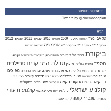
סינמסקופ בטוויטר
Tweets by @cinemascopian
תגים
אבי נשר
אוסקר 2011
אוסקר 2012
אוסקר 2009
אוסקר 2010
3D
אווטאר
אנימציה
אוסקר 2015
ארבעה כוכבים
אוסקר 2013
אוסקר 2014
ביקורת
גיבורי על
דוקאביב
האחים כהן
האקדמיה הישראלית לקולנוע
טבלת המבקרים
טריילרים
הספד
הערת שוליים
וודי אלן
מפיצים
יוסף סידר
כריסטופר נולן
מדע בדיוני
מלחמת הכוכבים
לייב בלוג
מוזיקה
סטיבן ספילברג
סרטים קצרים
נטפליקס
סאנדאנס
סיכום חודש
סרטי קיץ
פודקאסט סינמסקופ הקצה
פסטיבלים
פסקולים
פיקסאר
קולנוע ישראלי
קולנוע תיעודי
קולנוע ישראלי עצמאי
שוברי קופות
תסריטאות
קטנוניזם