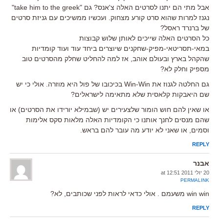
אבל מתי הם יתנו לסרטים האלה צ'אנס? גם "take him to the greek"
נגנז למרות שהוא סרט קורע מצחוק. ועכשיו ממשיכים עם גניזת סרטים
של ברנרד ראסל?
כל הסרטים האלה שייכים לאותן שלוש קבוצות
במאי-תסריטאי-מפיק-שחקנים שיוצרים ביחד עוד ועוד קומדיות
שהקהל בארץ ובעולם אוהב, אז למה להחליט שחלק מהסרטים טוב
מספיק וחלק לא?
גם החלטה לגנוז את Win-Win בכיכובו של פול היא מוזרה. אולי כי יש
שם היאבקות קלאסית שלא מתאימה לישראלים?
או שאין להם חוש הומור שלצעירים יש (שבמילא יורידו את הסרטים) או
שהם מנסים לחנך אותנו כי הקומדיות האלה מלאות סקס אלימות
וסמים, או שאני לא יודע מה עובר להם בראש.
REPLY
אבנר
20 יולי 2011 at 12:51
PERMALINK
win win משעמם . אולי כדאי לראות לפני שכותבים, לא?
REPLY