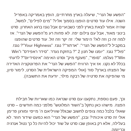
"הפשע של הנרי", שיעלה בארץ מחרתיים, הופץ באמריקה באפריל
השנה. אילו עוד סרטים הופצו בסמוך אליו? "מים לפילים", למשל,
שהיה אמור לצאת בארץ לפני כשבועיים אבל נגנז ברגע האחרון. סרט
בינוני מאוד, אבל עם צילום יפה. לא פחות רע מ"הפשע של הנרי". אז
למה זה כן וזה לא? הימור שלי: זה יקר וזה זול. עוד סרטים שהופצו
במקביל ל"הפשע של הנרי": "ארתור"? נגנז. "Your Highness"? נגנז.
"פול"? נגנז. "יומנו של חנון 2 "? בחזקת נעדר. "סידר ראפידס" ו"Win
Win"? נעלמו. "סופר", "מעקף מיק" וסרט האימה "אינסידיוס"? לדעתי
בכלל לא נקנו. אז איך הרוויח "הפשע של הנרי" את הפרוטקציה האדירה
של הפצתו בארץ? סוד (אולי המפיקה הישראלית של הסרט, לימור סיון,
מי שהפיקה את סרטיה של רבקה מילר, יודעת את התשובה).
וכך, פעם נוספת, נתקענו עם סרט שנראה כמו שאריות של חבילת
הפצה. מישהו כאן נתקל ב"השוד המלוטש" מלפני כמה חודשים – סרט
שאולי בלבל כמה צופים לחשוב שבגלל שוויליאם ה' מייסי ומורגן פרימן
אולי זה סרט איכותי? ובכן, "הפשע של הנרי" הוא כמעט שידור חוזר. לא
בעלילה, אלא רק באופן שבו סרט על שוד יכול להיות כל כך נטול אנרגיה
וכריזמה.