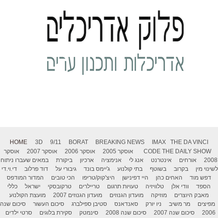
HOME
3D
9/11
BORAT
BREAKING NEWS
IMAX
THE DA VINCI
THE DAILY SHOW
CODE
אוסקר 2005
אוסקר 2006
אוסקר 2007
אוסקר
2008
אורחים
אינטרנט
אנג לי
אנימציה
ארכיון
ביקורת
במאים שעברו ניתוח
לשינוי מין
בקרוב
בשוטף
בתי קולנוע
ג'יימס בונד
גיבורי על
דוד פרלוב
די.וי.די
דפש מוד
האחים כהן
היי דפינישן
היצ'קוק/טריפו
הכי טובים
המדור המודפס
הספד
וודי אלן
טלוויזיה
טעויות תרגום
טריילרים
טרקובסקי
ישראל
כללי
מאבק היוצרים
מוזיקה
מועדון הגנוזים
מועדון הגנוזים 2007
מועצת הקולנוע
מפיצים
מר משיב
ניו יורק
סאנדאנס
סטיבן ספילברג
סיכום העשור
סיכום שנה
2006
סיכום שנה 2007
סיכום שנה 2008
סינמטק
סקירת בלוגים
סרטי ילדים