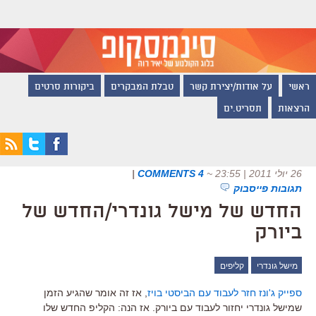
ראשי
על אודות/יצירת קשר
טבלת המבקרים
ביקורות סרטים
הרצאות
תסריט.ים
26 יולי 2011 | 23:55
~
4 COMMENTS
|
תגובות פייסבוק
החדש של מישל גונדרי/החדש של
ביורק
מישל גונדרי
קליפים
ספייק ג'ונז חזר לעבוד עם הביסטי בויז
, אז זה אומר שהגיע הזמן
שמישל גונדרי יחזור לעבוד עם ביורק. אז הנה: הקליפ החדש שלו