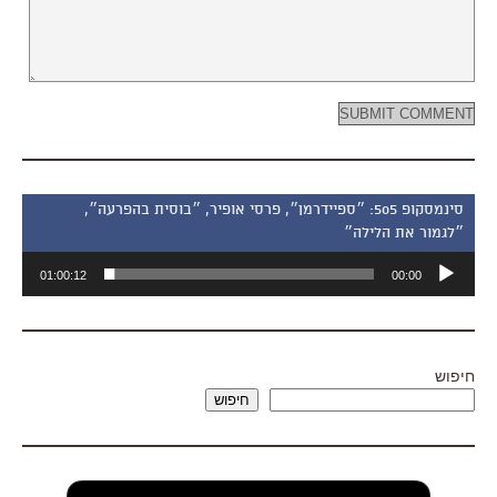
סינמסקופ 505: ״ספיידרמן״, פרסי אופיר, ״בוסית בהפרעה״,
״לגמור את הלילה״
נגן
01:00:12
00:00
אודיו
חיפוש
חיפוש