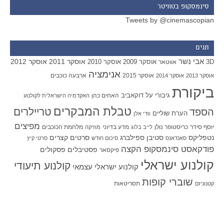
סינמסקופ בטוויטר
Tweets by @cinemascopian
תגים
אבי נשר
אוסקר 2011
אוסקר 2012
אוסקר 2009
אוסקר 2010
3D
אווטאר
אנימציה
אוסקר 2015
ארבעה כוכבים
אוסקר 2013
אוסקר 2014
ביקורת
גיבורי על
דוקאביב
האחים כהן
האקדמיה הישראלית לקולנוע
טבלת המבקרים
טריילרים
הספד
הערת שוליים
וודי אלן
מפיצים
יוסף סידר
כריסטופר נולן
מדע בדיוני
מלחמת הכוכבים
לייב בלוג
מוזיקה
סטיבן ספילברג
סרטים קצרים
נטפליקס
סאנדאנס
סיכום חודש
סרטי קיץ
פודקאסט סינמסקופ הקצה
פסטיבלים
פסקולים
פיקסאר
קולנוע ישראלי
קולנוע תיעודי
קולנוע ישראלי עצמאי
שוברי קופות
תסריטאות
קטנוניזם