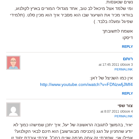
נשים שנאנסות.
ומי שלמד אצל מיכאל לב טוב, אחד מגדולי המורים בארץ לקולנוע,
בוודאי מכיר את השיעור שבו הוא מסביר איך הוא מכין סלט. (תלמידי
שפיגל ומעלה בלבד. )
אשמח לתשובתך
דיסקו
REPLY
רותם
3 אוגוסט 2011 at 17:45
PERMALINK
אין כמו השניצל של ז'אן:
http://www.youtube.com/watch?v=FDNzwfjJMf4
REPLY
צור שפי
4 אוגוסט 2011 at 8:07
PERMALINK
יאיר, בהמשך לתגובה הראשונה של יעל, איך יתכן שמישהו כמוך לא
יודע שהחניון על הגג (הכניסה מבוגרשוב) הוא חינם לבאי הקולנוע?
אפילו אני, שחזרתי זה עתה מכמה שנים בחו"ל, זכרתי עובדת יסוד זו