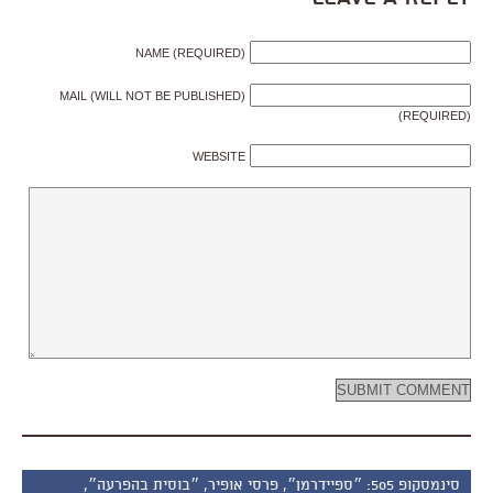
NAME (REQUIRED)
MAIL (WILL NOT BE PUBLISHED)
(REQUIRED)
WEBSITE
סינמסקופ 505: ״ספיידרמן״, פרסי אופיר, ״בוסית בהפרעה״,