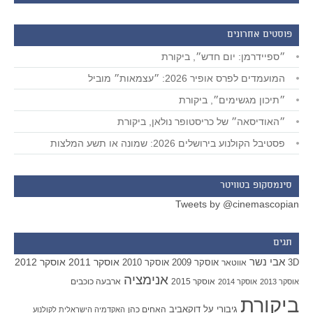
פוסטים אחרונים
״ספיידרמן: יום חדש״, ביקורת
המועמדים לפרס אופיר 2026: ״עצמאות״ מוביל
״תיכון מגשימים״, ביקורת
״האודיסאה״ של כריסטופר נולאן, ביקורת
פסטיבל הקולנוע בירושלים 2026: שמונה או תשע המלצות
סינמסקופ בטוויטר
Tweets by @cinemascopian
תגים
אבי נשר
אוסקר 2011
אוסקר 2012
אוסקר 2009
אוסקר 2010
3D
אווטאר
אנימציה
אוסקר 2015
ארבעה כוכבים
אוסקר 2013
אוסקר 2014
ביקורת
גיבורי על
דוקאביב
האחים כהן
האקדמיה הישראלית לקולנוע