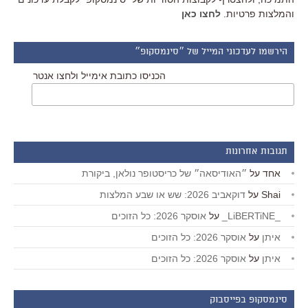
והמלצות פרטיות.
לחצו כאן
הירשמו לעדכוני המייל של ״סינמסקופ״
הכניסו כתובת אימייל ולחצו אנטר
תגובות אחרונות
אחד
על
״האודיסאה״ של כריסטופר נולאן, ביקורת
Shai
על
דוקאביב 2026: שש או שבע המלצות
_LiBERTiNE_
על
אוסקר 2026: כל הזוכים
איתן
על
אוסקר 2026: כל הזוכים
איתן
על
אוסקר 2026: כל הזוכים
סינמסקופ בפייסבוק