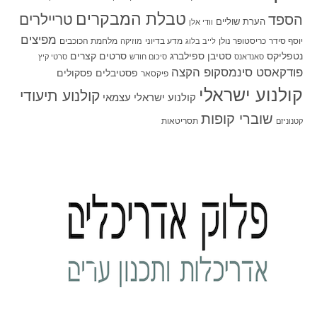
טבלת המבקרים
טריילרים
הספד
הערת שוליים
וודי אלן
מפיצים
יוסף סידר
כריסטופר נולן
מדע בדיוני
מלחמת הכוכבים
לייב בלוג
מוזיקה
סטיבן ספילברג
סרטים קצרים
נטפליקס
סאנדאנס
סיכום חודש
סרטי קיץ
פודקאסט סינמסקופ הקצה
פסטיבלים
פסקולים
פיקסאר
קולנוע ישראלי
קולנוע תיעודי
קולנוע ישראלי עצמאי
שוברי קופות
תסריטאות
קטנוניזם