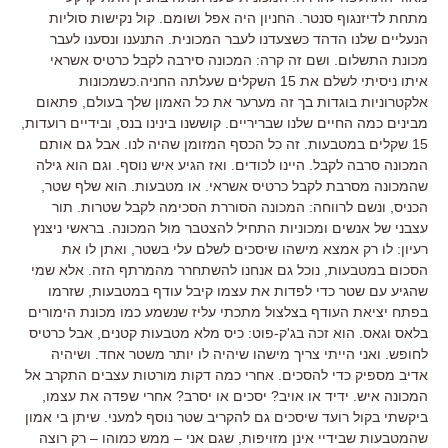
מתחת לדיזנגוף סנטר. החניון היה אפל ושומם. קול נקישות סוליות
הנעליים שלנו הדהד כשצעדנו לעבר המכונית. התנענו ונסענו לעבר
מכונת התשלום. ושם זה קרה: המכונה סירבה לקבל כרטיס אשראי
איתו ניסיתי לשלם את 15 השקלים שעלתה החניה.כשמכונות
אלקטרוניות בוגדות בך זה מערער את כל האמון שלך בעולם, פתאום
מבינים כמה החיים שלנו שבריריים. קוששנו בינינו בנס, ובידיים רועדות,
15 שקלים במטבעות. זה כל הכסף המזומן שהיה לנו. אבל גם אותם
המכונה סרבה לקבל. היינו לכודים. ואז הגיע איש נוסף. וגם הוא גילה
שהמכונה מסרבת לקבל כרטיס אשראי. או מטבעות. הוא שלף שטר,
הכניס, ונשם לרווחה: המכונה הסוררת הסכימה לקבל שטרות. תור
עצבני של אנשים ומכוניות התחיל להצטבר מול המכונה. בראשי ניצנץ
רעיון: לו רק אמצא מישהו שיסכים לשלם עלי בשטר, ואתן לו את
הסכום במטבעות, נוכל גם אנחנו להשתחרר מהמרתף הזה. אלא שמי
שהגיע עם שטר כדי לפדות את עצמו קיבל עודף במטבעות, שזרמו
בפתח יציאת העודף בצלצול מתכתי עליז שנשמע כמו מכונת הימורים
בלאס וגאס. הוא זכה בג'ק-פוט: כיס מלא מטבעות קטנים, אבל כרטיס
לחופש. ואני הייתי צריך מישהו שיהיה לו יותר משטר אחד. ושיהיה
אדיב מספיק כדי להסכים. אחרי כמה דקות מורטות עצבים התקרב אל
המכונה איש. ידיד או אויב? יסכים או יסרב? אחרי שפדה את עצמו,
ביקשתי בקול רועד שיסכים גם להקריב שטר נוסף למעני. שיתן בי אמון
שהמטבעות שבידיי אינן מזויפות, שגם אני – ממש כמוהו – רק רוצה