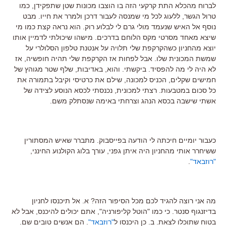
לברוח מהכלא התת קרקעי הזה בו הוצבו מכונות שטן שתפקידן, כמו
טרול הגשר, ללעוג לכל מי שמנסה לעבור דרכן ולמרר את חייו. מבט
נוסף אל האיש שנעמד מולי גרם לי לבלוע רוק. הוא נראה קצת כמו מי
שיצא מאחד מסרטי מקס הלוחם בדרכים. מישהו שיכולתי לדמיין אותו
יוצא מהחניון כשהקרקפת שלי תלויה על אנטנת טלפון הסלולרי על
שמשת המכונית שלו. אבל לפחות אז הקרקפת שלי תהיה חופשיה, אז
לא היה לי מה להפסיד. ביקשתי. והוא, באדיבות, שלף שטר מגוהץ של
חמישים שקלים, הכניס למכונה, שילם את כרטיסי וקיבל בתמורה את
כל סכום במטבעות. רצתי למכונית, נכנסתי לכסא הנוסע לצידה של
אשתי שישבה בכסא הנהג וצרחתי באימה שנסתלק משם.
כעבור יומיים חיכתה לי הודעה בפייסבוק. מתברר שאיש המסתורין
ששיחרר אותי מהחניון היה איתן גפני, עורך בלוג הקולנוע החינני,
"רוזבאד"
.
מה אני רוצה להגיד לכם מכל הסיפור הזה? א. אל תיכנסו לחניון
בדיזנגוף סנטר. כי כמו "הוטל קליפורניה", אתם יכולים להיכנס, אבל לא
בטוח שתוכלו לצאת. ב. כן היכנסו ל
"רוזבאד"
. הם אנשים טובים שם.