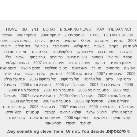
HOME
3D
9/11
BORAT
BREAKING NEWS
IMAX
THE DA VINCI
THE DAILY SHOW
CODE
אוסקר 2005
אוסקר 2006
אוסקר 2007
אוסקר
2008
אורחים
אינטרנט
אנג לי
אנימציה
ארכיון
ביקורת
במאים שעברו ניתוח
לשינוי מין
בקרוב
בשוטף
בתי קולנוע
ג'יימס בונד
גיבורי על
דוד פרלוב
די.וי.די
דפש מוד
האחים כהן
היי דפינישן
היצ'קוק/טריפו
הכי טובים
המדור המודפס
הספד
וודי אלן
טלוויזיה
טעויות תרגום
טריילרים
טרקובסקי
ישראל
כללי
מאבק היוצרים
מוזיקה
מועדון הגנוזים
מועדון הגנוזים 2007
מועצת הקולנוע
מפיצים
מר משיב
ניו יורק
סאנדאנס
סטיבן ספילברג
סיכום העשור
סיכום שנה
2006
סיכום שנה 2007
סיכום שנה 2008
סינמטק
סקירת בלוגים
סרטי ילדים
סרטי קיץ
סתם
פול מקרטני
פוליצרוסקופ
פוליצרסקופ 2006
פסטיבל ברלין
2006
פסטיבל ברלין 2007
פסטיבל ברלין 2008
פסטיבל ונציה 2006
פסטיבל
ונציה 2007
פסטיבל חיפה 2006
פסטיבל חיפה 2007
פסטיבל חיפה 2008
פסטיבל טורונטו 2006
פסטיבל ירושלים 2006
פסטיבל ירושלים 2007
פסטיבל
ירושלים 2008
פסטיבל קאן 2006
פסטיבל קאן 2007
פסטיבל קאן 2008
פסטיבלים
פרס אופיר 2006
פרס אופיר 2007
פרס אופיר 2008
קוונטין טרנטינו
קולנוע איטלקי
קולנוע ישראלי
קולנוע קוריאני
קטמנדו
קטנוניזם
קטעי וידיאו
קטעי מוזיקה
ראזיסקופ
ראזיסקופ 2006
שביתת התסריטאים
שוברי קופות
תאילנד
תיעודי
תסריטאות
© סינמסקופ. Say something clever here. Or not. You decide.