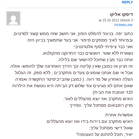
REPLY
דיסקו אליקו
3 אוגוסט 2011 at 15:16
PERMALINK
כתוב יפה. בניגוד להמלט הפוץ, אני חושב שזה ממש קשור לסרטים,
ובמיוחד לאיך מספקים סיפור. אני בעד שתמשיך בכיוון הזה
ואני כבר ציפיתי לסוף אלטרנטיבי:
נשארת ללא שטר. האנשים כבר התרוקנו מהקולנוע.
אתה כבר מבין שתוכל להישאר שם בלילה.
זה חניון אז כמובן שאין קליטה וכך הדרך האחרונה שלך לחופש- אזלה.
אבל אי שם אנחנו שומעים צעדים מתקרבים , ללא ספק, זה הגלגל
הצלה האחרון של מר רווה. ( כמובן שהבייביסיטר התקשרה ואמרה
שאם אתם לא מגיעים עוד שלוש דק הביתה היא נוטשת את הילדות
לבד ועוזבת את הבית)
האיש מתקרב ואז יוצא מהצללים לאור:
מרק רוזנבאום מסתכל עליך. ומחייך.
אפשרות אחרת:
האיש מתקרב עם ניירות בידו ואז יוצא מהצללים:
שאול דישי מסתכל עליך:
יאיר, תוכל לחתום על העצומה?