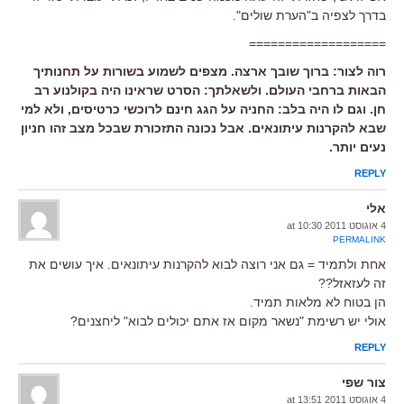
בדרך לצפיה ב"הערת שולים".
===================
רוה לצור: ברוך שובך ארצה. מצפים לשמוע בשורות על תחנותיך
הבאות ברחבי העולם. ולשאלתך: הסרט שראינו היה בקולנוע רב
חן. וגם לו היה בלב: החניה על הגג חינם לרוכשי כרטיסים, ולא למי
שבא להקרנות עיתונאים. אבל נכונה התזכורת שבכל מצב זהו חניון
נעים יותר.
REPLY
אלי
4 אוגוסט 2011 at 10:30
PERMALINK
אחת ולתמיד = גם אני רוצה לבוא להקרנות עיתונאים. איך עושים את
זה לעזאזל??
הן בטוח לא מלאות תמיד.
אולי יש רשימת "נשאר מקום אז אתם יכולים לבוא" ליחצנים?
REPLY
צור שפי
4 אוגוסט 2011 at 13:51