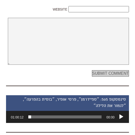
WEBSITE
סינמסקופ 505: ״ספיידרמן״, פרסי אופיר, ״בוסית בהפרעה״,
״לגמור את הלילה״
נגן
01:00:12
00:00
אודיו