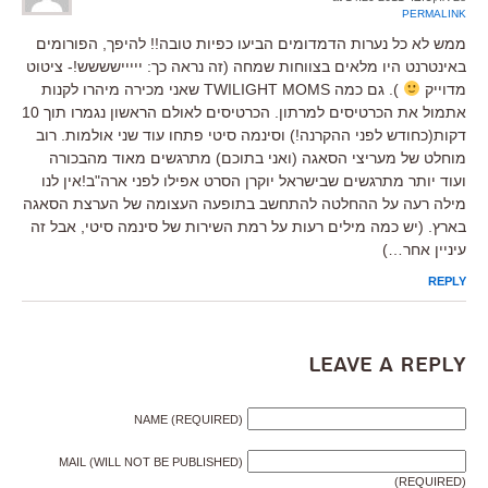
PERMALINK
ממש לא כל נערות הדמדומים הביעו כפיות טובה!! להיפך, הפורומים
באינטרנט היו מלאים בצווחות שמחה (זה נראה כך: ייייישששש!- ציטוט
מדוייק
). גם כמה TWILIGHT MOMS שאני מכירה מיהרו לקנות
אתמול את הכרטיסים למרתון. הכרטיסים לאולם הראשון נגמרו תוך 10
דקות(כחודש לפני ההקרנה!) וסינמה סיטי פתחו עוד שני אולמות. רוב
מוחלט של מעריצי הסאגה (ואני בתוכם) מתרגשים מאוד מהבכורה
ועוד יותר מתרגשים שבישראל יוקרן הסרט אפילו לפני ארה"ב!אין לנו
מילה רעה על ההחלטה להתחשב בתופעה העצומה של הערצת הסאגה
בארץ. (יש כמה מילים רעות על רמת השירות של סינמה סיטי, אבל זה
עיניין אחר…)
REPLY
Leave a Reply
NAME (REQUIRED)
MAIL (WILL NOT BE PUBLISHED)
(REQUIRED)