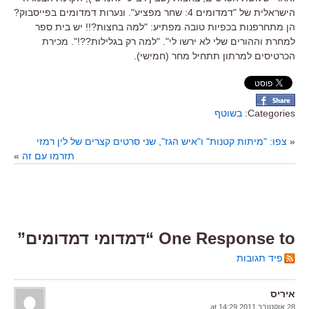
הישראלית של "דמדומים 4: שחר מפציע". ונערות דמדומים בפייסבוק?
הן מתחרפנות בכפיות טובה מפתיע: "למה בחצות?!! יש בית ספר
למחרת וההורים שלי לא ירשו לי". "למה רק בגלילות??!". מכירת
הכרטיסים למרתון תתחיל מחר (חמישי).
Categories:
בשוטף
«
צפו: "מיתות קטנות" ו"איש הגז", שני סרטים קצרים של לין רמזי
תזרמו עם זה
»
One Response to “דמדומי דמדומים”
פיד תגובות
איריס
28 אוקטובר 2011 at 14:29