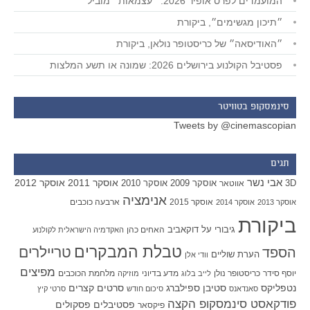
המועמדים לפרס אופיר 2026: ״עצמאות״ מוביל
״תיכון מגשימים״, ביקורת
״האודיסאה״ של כריסטופר נולאן, ביקורת
פסטיבל הקולנוע בירושלים 2026: שמונה או תשע המלצות
סינמסקופ בטוויטר
Tweets by @cinemascopian
תגים
אבי נשר
אוסקר 2011
אוסקר 2012
אוסקר 2009
אוסקר 2010
3D
אווטאר
אנימציה
אוסקר 2015
ארבעה כוכבים
אוסקר 2013
אוסקר 2014
ביקורת
גיבורי על
דוקאביב
האחים כהן
האקדמיה הישראלית לקולנוע
טבלת המבקרים
טריילרים
הספד
הערת שוליים
וודי אלן
מפיצים
יוסף סידר
כריסטופר נולן
מדע בדיוני
מלחמת הכוכבים
לייב בלוג
מוזיקה
סטיבן ספילברג
סרטים קצרים
נטפליקס
סאנדאנס
סיכום חודש
סרטי קיץ
פודקאסט סינמסקופ הקצה
פסטיבלים
פסקולים
פיקסאר