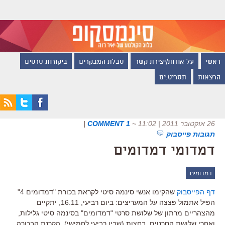
ראשי
על אודות/יצירת קשר
טבלת המבקרים
ביקורות סרטים
הרצאות
תסריט.ים
26 אוקטובר 2011 | 11:02
~
1 COMMENT
|
תגובות פייסבוק
דמדומי דמדומים
דמדומים
דף הפייסבוק
שהקימו אנשי סינמה סיטי לקראת בכורת "דמדומים 4"
הפיל אתמול פצצה על המעריצים: ביום רביעי, 16.11, יתקיים
מהצהריים מרתון של שלושת סרטי "דמדומים" בסינמה סיטי גלילות,
ואחרי שלושת הסרטים, בחצות (שבין רביעי לחמישי), הקרנת הבכורה