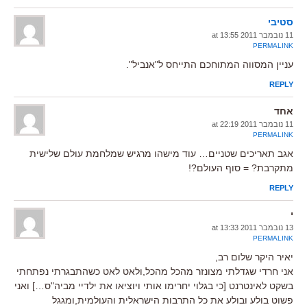
סטיבי
11 נובמבר 2011 at 13:55
PERMALINK
עניין המסווה המתוחכם התייחס ל"אנביל".
REPLY
אחד
11 נובמבר 2011 at 22:19
PERMALINK
אגב תאריכים שטניים… עוד מישהו מרגיש שמלחמת עולם שלישית
מתקרבת? = סוף העולם?!
REPLY
י
13 נובמבר 2011 at 13:33
PERMALINK
יאיר היקר שלום רב,
אני חרדי שגדלתי מצונזר מהכל מהכל,ולאט לאט כשהתבגרתי נפתחתי
בשקט לאינטרנט [כי בגלוי יחרימו אותי ויוציאו את ילדיי מביה"ס…] ואני
פשוט בולע ובולע את כל התרבות הישראלית והעולמית,ומגגל