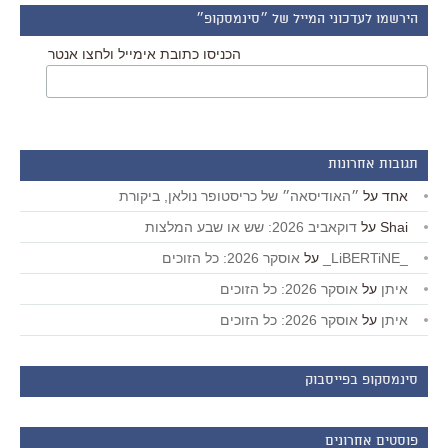
הירשמו לעדכוני המייל של ״סינמסקופ״
הכניסו כתובת אימייל ולחצו אנטר
תגובות אחרונות
אחד
על
״האודיסאה״ של כריסטופר נולאן, ביקורת
Shai
על
דוקאביב 2026: שש או שבע המלצות
_LiBERTiNE_
על
אוסקר 2026: כל הזוכים
איתן
על
אוסקר 2026: כל הזוכים
איתן
על
אוסקר 2026: כל הזוכים
סינמסקופ בפייסבוק
פוסטים אחרונים