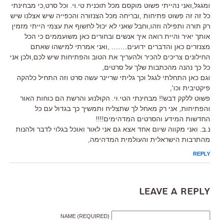
ומגגל,ואני נהייתי פשוט מוקסם מכל תוכנית טי.וי. וכל סרט,כי מבחינתי
כל זה זה פשוט פתיחות ,ובריחה מכל הצנזורה והכפייה שיש אצלנו שיש
רק תורה ותפילה וזהו,וחבל שאני לא יכול לחשוף את עצמי הייתי מזמין
אותך יאיר והיית רואה איך אנשים ובחורים כאן משועממים כי הכל
מצנזרים כאן והדברים ידועים……. ,ואני אמרתי למישהו שאתם
החילונים צריכים להכיר ולהעריך את הטוב והפתיחות שיש לכם,ולכן אני
כל כך נהנה מהכתבות שלך על סרטים,
וגם כאן התחלתי לגגל וכך גליתי שריינר עשה סרט וזה התחיל כלהקה
פיקטיבית וכו',
פשוט ללקק דבש!! מבחינתי הטי.וי. הקולנוע והרשת הם כוחות האור
והפתיחות, אני רק מאחל לך שתצליח ותמשיך כך בגדול עם כל
החדשות המידע והסרטים המדהימים!!!!
נ.ב. ואני מקווה שיום אחד אצא גם אני לאור ואוכל בגלוי לדבר ולהנות
מהתרבות הישראלית והעולמית המדהימה,
REPLY
Leave a Reply
NAME (REQUIRED)