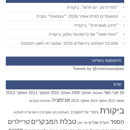
״ספיידרמן: יום חדש״, ביקורת
המועמדים לפרס אופיר 2026: ״עצמאות״ מוביל
״תיכון מגשימים״, ביקורת
״האודיסאה״ של כריסטופר נולאן, ביקורת
פסטיבל הקולנוע בירושלים 2026: שמונה או תשע המלצות
סינמסקופ בטוויטר
Tweets by @cinemascopian
תגים
אבי נשר
אוסקר 2011
אוסקר 2012
אוסקר 2009
אוסקר 2010
3D
אווטאר
אנימציה
אוסקר 2015
ארבעה כוכבים
אוסקר 2013
אוסקר 2014
ביקורת
גיבורי על
דוקאביב
האחים כהן
האקדמיה הישראלית לקולנוע
טבלת המבקרים
טריילרים
הספד
הערת שוליים
וודי אלן