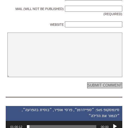
MAIL (WILL NOT BE PUBLISHED)
(REQUIRED)
WEBSITE
סינמסקופ 505: ״ספיידרמן״, פרסי אופיר, ״בוסית בהפרעה״,
״לגמור את הלילה״
נגן
01:00:12
00:00