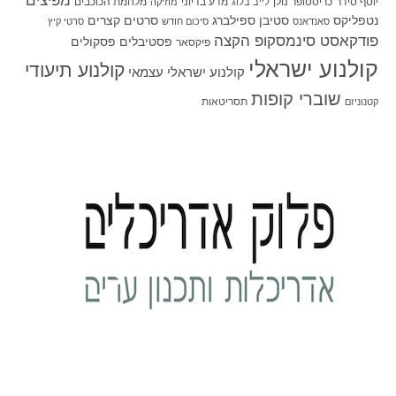
מפיצים
יוסף סידר
כריסטופר נולן
מדע בדיוני
מלחמת הכוכבים
לייב בלוג
מוזיקה
סטיבן ספילברג
סרטים קצרים
נטפליקס
סאנדאנס
סיכום חודש
סרטי קיץ
פודקאסט סינמסקופ הקצה
פסטיבלים
פסקולים
פיקסאר
קולנוע ישראלי
קולנוע תיעודי
קולנוע ישראלי עצמאי
שוברי קופות
תסריטאות
קטנוניזם