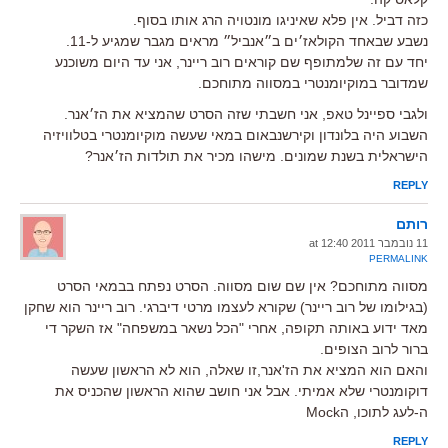
כזה דביל. אין פלא שאיניגו מונטויה הרג אותו בסוף.
נשבע שבאחד הקולאז׳ים ב״אנביל״ מראים מגבר שמגיע ל-11.
יחד עם זה שלמתופף שם קוראים רוב ריינר, אני עד היום משוכנע
שמדובר במוקיומנטרי במסווה מתוחכם.
ולגבי ספיינל טאפ, אני חשבתי שזה הסרט שהמציא את הז׳אנר.
השבוע היה בלונדון וקירשנבאום במאי שעשה מוקיומנטרי בטלוויזיה
הישראלית בשנת שמונים. מישהו מכיר את תולדות הז׳אנר?
REPLY
רותם
11 נובמבר 2011 at 12:40
PERMALINK
מסווה מתוחכם? אין שם שום מסווה. הסרט נפתח בבמאי הסרט
(בגילומו של רוב ריינר) שקורא לעצמו מרטי דיברגי. רוב ריינר הוא שחקן
מאד ידוע באותה תקופה, אחרי "הכל נשאר במשפחה" אז השקר די
ברור לרוב הצופים.
והאם הוא המציא את הז'אנר,זו שאלה, הוא לא הראשון שעשה
דוקומנטרי שלא אמיתי. אבל אני חושב שהוא הראשון שהכניס את
ה-לעג לתוכו, הMock
REPLY