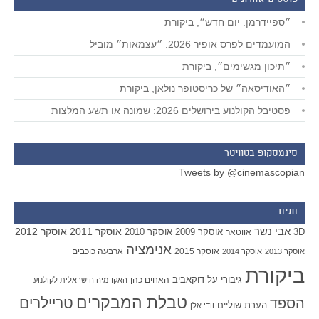
פוסטים אחרונים
״ספיידרמן: יום חדש״, ביקורת
המועמדים לפרס אופיר 2026: ״עצמאות״ מוביל
״תיכון מגשימים״, ביקורת
״האודיסאה״ של כריסטופר נולאן, ביקורת
פסטיבל הקולנוע בירושלים 2026: שמונה או תשע המלצות
סינמסקופ בטוויטר
Tweets by @cinemascopian
תגים
אבי נשר
אוסקר 2011
אוסקר 2012
אוסקר 2009
אוסקר 2010
3D
אווטאר
אנימציה
אוסקר 2015
ארבעה כוכבים
אוסקר 2013
אוסקר 2014
ביקורת
גיבורי על
דוקאביב
האחים כהן
האקדמיה הישראלית לקולנוע
טבלת המבקרים
טריילרים
הספד
הערת שוליים
וודי אלן