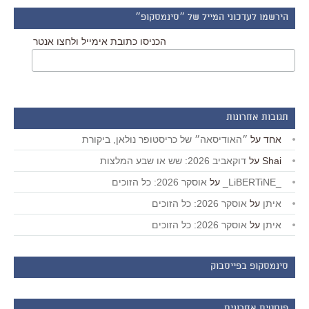
הירשמו לעדכוני המייל של ״סינמסקופ״
הכניסו כתובת אימייל ולחצו אנטר
תגובות אחרונות
אחד
על
״האודיסאה״ של כריסטופר נולאן, ביקורת
Shai
על
דוקאביב 2026: שש או שבע המלצות
_LiBERTiNE_
על
אוסקר 2026: כל הזוכים
איתן
על
אוסקר 2026: כל הזוכים
איתן
על
אוסקר 2026: כל הזוכים
סינמסקופ בפייסבוק