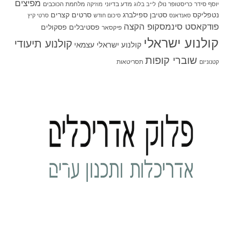
מפיצים
יוסף סידר
כריסטופר נולן
מדע בדיוני
מלחמת הכוכבים
לייב בלוג
מוזיקה
סטיבן ספילברג
סרטים קצרים
נטפליקס
סאנדאנס
סיכום חודש
סרטי קיץ
פודקאסט סינמסקופ הקצה
פסטיבלים
פסקולים
פיקסאר
קולנוע ישראלי
קולנוע תיעודי
קולנוע ישראלי עצמאי
שוברי קופות
תסריטאות
קטנוניזם