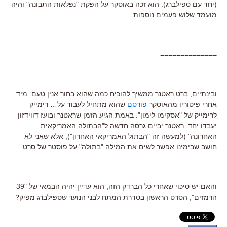
(יחד עם ספילברג). הוא זכה באוסקר על הפקת "נפלאות התבונה" והיה
מועמד שלוש פעמים נוספות.
==============
ובינתיים, ברט ראטנר ממשיך להוכיח כמה שהוא בחור אנין טעם. מיד
אחרי פיטוריו מהאוסקר
פורסם
שהוא מתחיל לעבוד על… רימייק
לרימייק של "אסקימו לימון". באמת הגיע הזמן שראטנר ובועז דווידזון
יעבדו יחד. ראטנר יביים גרסה חדשה ל"הבתולה האמריקאית
האחרונה" (למעשה זה "הבתול האמריקאי האחרון"), אלא שאני לא
חושב שבימינו אפשר לשים את המילה "בתולה" על פוסטר של סרט.
והאם יש סיכוי שאחרי כל הברדק הזה, הוא עדיין יהיה הבמאי של "39
הרמזים", הסרט הראשון בסדרת המתח לבני הנוער שספילברג מפיק?