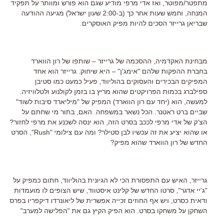
מתפטר/מפוטר, ואז אדי מרפי מודיע שגם הוא פורש ומוותר על תפקיד
המנחה, וחמש שעות אחר כך (ב-2:00 שעון ישראל) מגיעה ההודעה
שבריאן גרייזר הסכים להיות מפיק האוסקרים.
מבחינת האקדמיה, ההסכמה של גרייזר – שותפו של רון הווארד
בחברת ההפקות שלהם "אימג'ן" – היא שיחוק. גרייזר הוא אחד
המפיקים הבכירים והעסוקים בהוליווד, פעיל כמעט כמו סטיבן
ספילברג בכמות הפרויקטים שהוא מריץ בו בזמן לקולנוע ולטלוויזיה.
למעשה, הוא (יחד עם רון הווארד) המפיק של "מיליארד סיבות לשוד"
שביים ברט ראטנר. הכל נשאר במשפחה. האם, בתור מי שחתם על
הצ'ק של אדי מרפי לככב בסרט הזה, הוא ינסה לשכנע את מרפי לחזור?
או שהוא יציע את זה עכשיו לבן סטילר? ומה עם צילומי "Rush", הסרט
החדש של רון הווארד שהוא מפיק?
גרייזר, האיש עם התפסורת הכי לא הגיונית בהוליווד, חתום כמפיק על
"ג'יי אדגר", סרטו החדש של קלינט איסטווד, שיש הצופים לו מועמדות
ודאית כסרט, ויש אף החוזים זכייה אפשרית של ליאונרדו דיקפריו בפרס
השחקן על משחקו בסרט. הוא הפיק הקיץ גם את "הפלישה למערב"