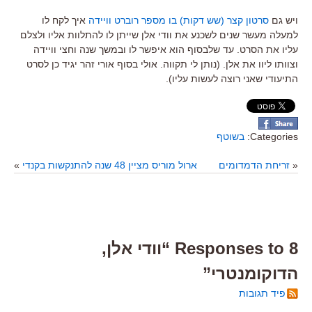
ויש גם
סרטון קצר (שש דקות) בו מספר רוברט וויידה
איך לקח לו
למעלה מעשר שנים לשכנע את וודי אלן שייתן לו להתלוות אליו ולצלם
עליו את הסרט. עד שלבסוף הוא איפשר לו ובמשך שנה וחצי וויידה
וצוותו ליוו את אלן. (נותן לי תקווה. אולי בסוף אורי זהר יגיד כן לסרט
התיעודי שאני רוצה לעשות עליו).
Categories:
בשוטף
«
זריחת הדמדומים
ארול מוריס מציין 48 שנה להתנקשות בקנדי
»
8 Responses to “וודי אלן,
הדוקומנטרי”
פיד תגובות