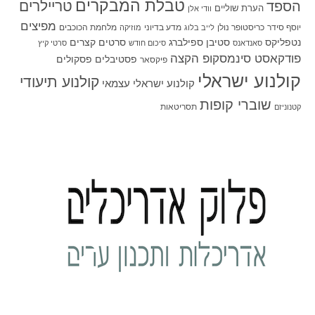
טבלת המבקרים
טריילרים
הספד
הערת שוליים
וודי אלן
מפיצים
יוסף סידר
כריסטופר נולן
מדע בדיוני
מלחמת הכוכבים
לייב בלוג
מוזיקה
סטיבן ספילברג
סרטים קצרים
נטפליקס
סאנדאנס
סיכום חודש
סרטי קיץ
פודקאסט סינמסקופ הקצה
פסטיבלים
פסקולים
פיקסאר
קולנוע ישראלי
קולנוע תיעודי
קולנוע ישראלי עצמאי
שוברי קופות
תסריטאות
קטנוניזם