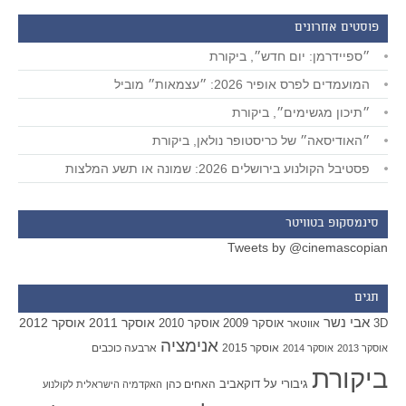
פוסטים אחרונים
״ספיידרמן: יום חדש״, ביקורת
המועמדים לפרס אופיר 2026: ״עצמאות״ מוביל
״תיכון מגשימים״, ביקורת
״האודיסאה״ של כריסטופר נולאן, ביקורת
פסטיבל הקולנוע בירושלים 2026: שמונה או תשע המלצות
סינמסקופ בטוויטר
Tweets by @cinemascopian
תגים
אבי נשר
אוסקר 2011
אוסקר 2012
אוסקר 2009
אוסקר 2010
3D
אווטאר
אנימציה
אוסקר 2015
ארבעה כוכבים
אוסקר 2013
אוסקר 2014
ביקורת
גיבורי על
דוקאביב
האחים כהן
האקדמיה הישראלית לקולנוע