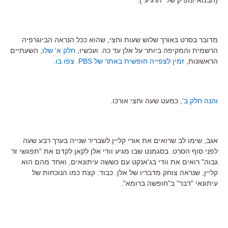
מדובר בסרט באורך שלוש שעות וחצי, שהוא ככל הנראה הביוגרפיה
הרשמית והמקיפה ביותר על אלן עד כה. ועכשיו,
חלק א' שלו
, השעתיים
הראשונות,
זמין לצפייה חופשית באתר של PBS. צפו בו.
והנה חלק ב'
, כמעט שעה וחצי אורכו.
אגב, שימו לב שרואים את אורי קליין לשבריר שנייה בערך רבע שעה
לפני סוף הסרט. בסגמנט שבו מגיע וודי אלן לקאן לקדם את "תפגשי זר
גבוה" רואים את וודי בג'אנקט עם כששה עיתונאים, ואחד מהם הוא
קליין, שנראה צוחק מדבריו של אלן. כבוד. קצת כמו הנוכחות של
עיתונאי "דבר" ב"חופשה ברומא".