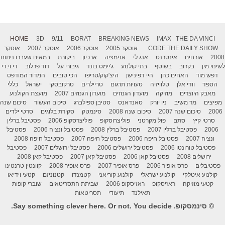
HOME
3D
9/11
BORAT
BREAKING NEWS
IMAX
THE DA VINCI
THE DAILY SHOW
CODE
אוסקר 2005
אוסקר 2006
אוסקר 2007
אוסקר
2008
אורחים
אינטרנט
אנג לי
אנימציה
ארכיון
ביקורת
במאים שעברו ניתוח
לשינוי מין
בקרוב
בשוטף
בתי קולנוע
ג'יימס בונד
גיבורי על
דוד פרלוב
די.וי.די
דפש מוד
האחים כהן
היי דפינישן
היצ'קוק/טריפו
הכי טובים
המדור המודפס
הספד
וודי אלן
טלוויזיה
טעויות תרגום
טריילרים
טרקובסקי
ישראל
כללי
מאבק היוצרים
מוזיקה
מועדון הגנוזים
מועדון הגנוזים 2007
מועצת הקולנוע
מפיצים
מר משיב
ניו יורק
סאנדאנס
סטיבן ספילברג
סיכום העשור
סיכום שנה
2006
סיכום שנה 2007
סיכום שנה 2008
סינמטק
סקירת בלוגים
סרטי ילדים
סרטי קיץ
סתם
פול מקרטני
פוליצרוסקופ
פוליצרסקופ 2006
פסטיבל ברלין
2006
פסטיבל ברלין 2007
פסטיבל ברלין 2008
פסטיבל ונציה 2006
פסטיבל
ונציה 2007
פסטיבל חיפה 2006
פסטיבל חיפה 2007
פסטיבל חיפה 2008
פסטיבל טורונטו 2006
פסטיבל ירושלים 2006
פסטיבל ירושלים 2007
פסטיבל
ירושלים 2008
פסטיבל קאן 2006
פסטיבל קאן 2007
פסטיבל קאן 2008
פסטיבלים
פרס אופיר 2006
פרס אופיר 2007
פרס אופיר 2008
קוונטין טרנטינו
קולנוע איטלקי
קולנוע ישראלי
קולנוע קוריאני
קטמנדו
קטנוניזם
קטעי וידיאו
קטעי מוזיקה
ראזיסקופ
ראזיסקופ 2006
שביתת התסריטאים
שוברי קופות
תאילנד
תיעודי
תסריטאות
© סינמסקופ. Say something clever here. Or not. You decide.