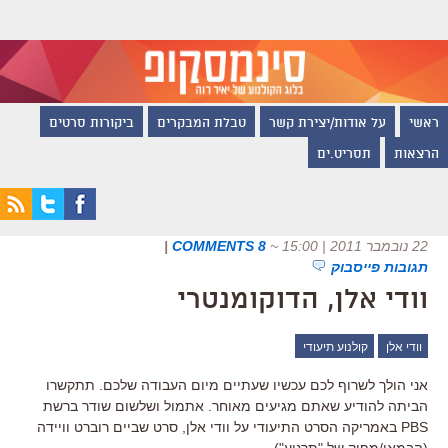
ראשי
על אודות/יצירת קשר
טבלת המבקרים
ביקורות סרטים
הרצאות
תסריט.ים
22 נובמבר 2011 | 15:00
~
8 COMMENTS
|
תגובות פייסבוק
וודי אלן, הדוקומנטרי
וודי אלן
קולנוע תיעודי
אני הולך לשרוף לכם עכשיו שעתיים מיום העבודה שלכם. תתקשרו
הביתה להודיע שאתם מגיעים מאוחר. אתמול ושלשום שודר ברשת
PBS באמריקה הסרט התיעודי על וודי אלן, סרט שביים רוברט וויידה
(הבמאי/מפיק של "תרגיע").