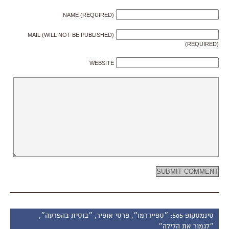
NAME (REQUIRED)
MAIL (WILL NOT BE PUBLISHED)
(REQUIRED)
WEBSITE
סינמסקופ 505: ״ספיידרמן״, פרסי אופיר, ״בוסית בהפרעה״,
״לגמור את הלילה״