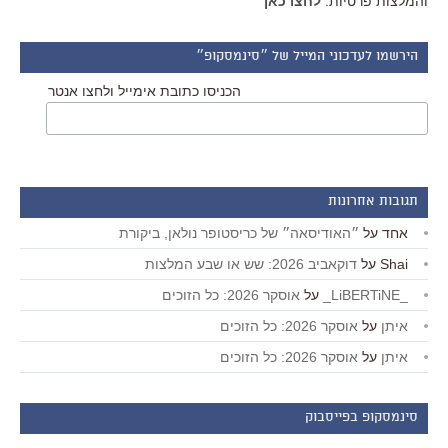
והמלצות פרטיות.
לחצו כאן
הירשמו לעדכוני המייל של ״סינמסקופ״
הכניסו כתובת אימייל ולחצו אנטר
תגובות אחרונות
אחד
על
״האודיסאה״ של כריסטופר נולאן, ביקורת
Shai
על
דוקאביב 2026: שש או שבע המלצות
_LiBERTiNE_
על
אוסקר 2026: כל הזוכים
איתן
על
אוסקר 2026: כל הזוכים
איתן
על
אוסקר 2026: כל הזוכים
סינמסקופ בפייסבוק