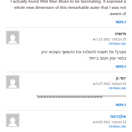
I actually found Wild Man Blues to be fascinating. It exposed a
whole new dimension of this remarkable auter that I was not
aware of.
REPLY
מישהו
23 נובמבר 2011 at 1:12
PERMALINK
מצוין!! אל תשכח להעלות את ההמשך כשהוא יגיע.
במאי ענק הטוב ביותר.
REPLY
יוסי.ק
23 נובמבר 2011 at 5:27
PERMALINK
יייייייייייייייייייישששששששששששששששששששששש!
REPLY
אלברטה
23 נובמבר 2011 at 6:01
PERMALINK