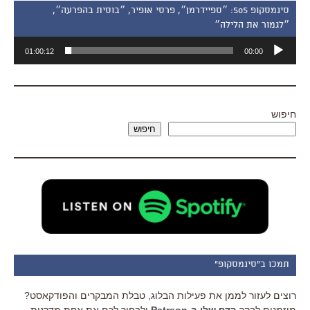
סינמסקופ 505: ״ספיידרמן״, פרסי אופיר, ״בוסית בהפרעה״,
״לגמור את הלילה״
נגן
01:00:12
00:00
אודיו
חיפוש
חיפוש
תמכו ב"סינמסקופ"
רוצים לעזור לממן את פעילות הבלוג, טבלת המבקרים והפודקאסט?