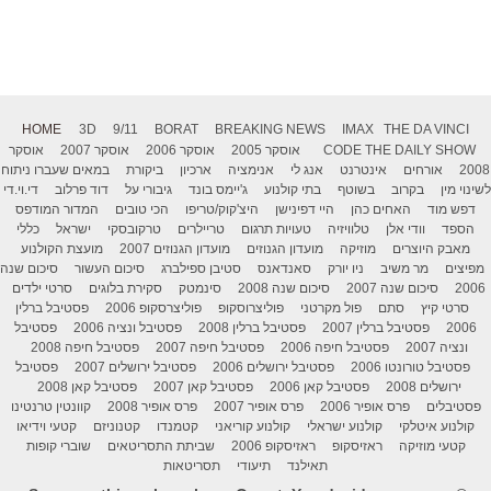
HOME
3D
9/11
BORAT
BREAKING NEWS
IMAX
THE DA VINCI
THE DAILY SHOW
CODE
אוסקר 2005
אוסקר 2006
אוסקר 2007
אוסקר
2008
אורחים
אינטרנט
אנג לי
אנימציה
ארכיון
ביקורת
במאים שעברו ניתוח
לשינוי מין
בקרוב
בשוטף
בתי קולנוע
ג'יימס בונד
גיבורי על
דוד פרלוב
די.וי.די
דפש מוד
האחים כהן
היי דפינישן
היצ'קוק/טריפו
הכי טובים
המדור המודפס
הספד
וודי אלן
טלוויזיה
טעויות תרגום
טריילרים
טרקובסקי
ישראל
כללי
מאבק היוצרים
מוזיקה
מועדון הגנוזים
מועדון הגנוזים 2007
מועצת הקולנוע
מפיצים
מר משיב
ניו יורק
סאנדאנס
סטיבן ספילברג
סיכום העשור
סיכום שנה
2006
סיכום שנה 2007
סיכום שנה 2008
סינמטק
סקירת בלוגים
סרטי ילדים
סרטי קיץ
סתם
פול מקרטני
פוליצרוסקופ
פוליצרסקופ 2006
פסטיבל ברלין
2006
פסטיבל ברלין 2007
פסטיבל ברלין 2008
פסטיבל ונציה 2006
פסטיבל
ונציה 2007
פסטיבל חיפה 2006
פסטיבל חיפה 2007
פסטיבל חיפה 2008
פסטיבל טורונטו 2006
פסטיבל ירושלים 2006
פסטיבל ירושלים 2007
פסטיבל
ירושלים 2008
פסטיבל קאן 2006
פסטיבל קאן 2007
פסטיבל קאן 2008
פסטיבלים
פרס אופיר 2006
פרס אופיר 2007
פרס אופיר 2008
קוונטין טרנטינו
קולנוע איטלקי
קולנוע ישראלי
קולנוע קוריאני
קטמנדו
קטנוניזם
קטעי וידיאו
קטעי מוזיקה
ראזיסקופ
ראזיסקופ 2006
שביתת התסריטאים
שוברי קופות
תאילנד
תיעודי
תסריטאות