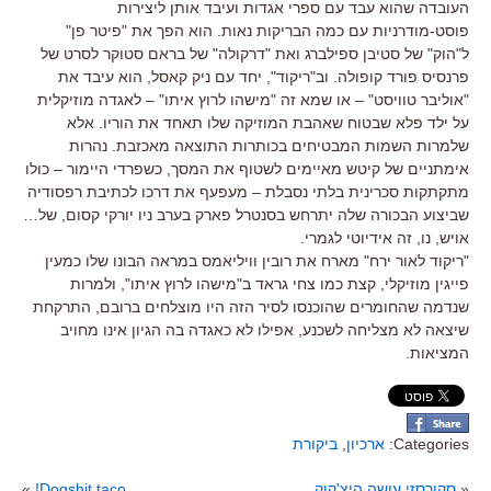
העובדה שהוא עבד עם ספרי אגדות ועיבד אותן ליצירות
פוסט-מודרניות עם כמה הבריקות נאות. הוא הפך את "פיטר פן"
ל"הוק" של סטיבן ספילברג ואת "דרקולה" של בראם סטוקר לסרט של
פרנסיס פורד קופולה. וב"ריקוד", יחד עם ניק קאסל, הוא עיבד את
"אוליבר טוויסט" – או שמא זה "מישהו לרוץ איתו" – לאגדה מוזיקלית
על ילד פלא שבטוח שאהבת המוזיקה שלו תאחד את הוריו. אלא
שלמרות השמות המבטיחים בכותרות התוצאה מאכזבת. נהרות
אימתניים של קיטש מאיימים לשטוף את המסך, כשפרדי היימור – כולו
מתקתקות סכרינית בלתי נסבלת – מעפעף את דרכו לכתיבת רפסודיה
שביצוע הבכורה שלה יתרחש בסנטרל פארק בערב ניו יורקי קסום, של…
אויש, נו, זה אידיוטי לגמרי.
"ריקוד לאור ירח" מארח את רובין וויליאמס במראה הבונו שלו כמעין
פייגין מוזיקלי, קצת כמו צחי גראד ב"מישהו לרוץ איתו", ולמרות
שנדמה שהחומרים שהוכנסו לסיר הזה היו מוצלחים ברובם, התרקחת
שיצאה לא מצליחה לשכנע, אפילו לא כאגדה בה הגיון אינו מחויב
המציאות.
Categories:
ארכיון
,
ביקורת
«
סקורסזי עושה היצ'קוק
Dogshit taco!
»