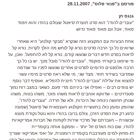
פורסם ב"פנאי פלוס", 28.11.2007
גנגס חן
"עוברים להודו" הוא סרט תוצרת סיאטל שצולם בהודו והוא חמוד
מאוד, אבל גם מאוד מאוד נדוש
אחת הבעיות עם המקצוע הזה שנקרא "מבקר קולנוע" היא שאחרי
שרואים כל כך הרבה סרטים נורא קל לנחש מה הולך לקרות, נורא קל
לראות בסרט חדש דברים שנעשו קודם, נורא קל לא להתפעל. ואכן, על
פי שיפוט ביקורתי מוקפד, "עוברים להודו" סובל מכך. יש בו כל כך
הרבה אלמנטים הדומים לסרטים אחרים שנעשו לפניו עד שנדמה
שמדובר בשידור חוזר. מצד שני, מי שלא ראה סרטים מימיו עשוי
למצוא את עלילת "עוברים להודו" חיננית להפליא. ואוסיף דבר נוסף:
יש צופים רבים – ואפילו אני ביניהם מדי פעם, כשאני במצב רוח נמוך
סטנדרטים – שדווקא אוהבים לראות משהו מוכר, משהו בטוח, משהו
שנותן תחושה נינוחה של היכרות, ולא של חרדה. "עוברים להודו",
שהופק ומומן כולו בתעשיית הקולנוע העצמאית של סיאטל (שמונה
כרגע רק את הסרט הזה), צולם ברובו בהודו והוא נוטל נקודת מוצא
עכשווית – העברתם של מרכזי שירות לקוחות של חברות אמריקאיות
להודו, שם כוח האדם זול יותר – וממקם אותה בקומדיית
דג-מחוץ-למים מעורבבת בקומדיה רומנטית, על יאפי אמריקאי שצריך
להתמודד עם הבדלי התרבויות בין השפע של אמריקה והעוני של הודו,