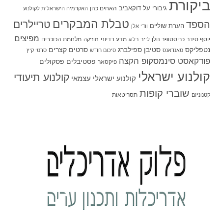
ביקורת
גיבורי על
דוקאביב
האחים כהן
האקדמיה הישראלית לקולנוע
טבלת המבקרים
טריילרים
הספד
הערת שוליים
וודי אלן
מפיצים
יוסף סידר
כריסטופר נולן
מדע בדיוני
מלחמת הכוכבים
לייב בלוג
מוזיקה
סטיבן ספילברג
סרטים קצרים
נטפליקס
סאנדאנס
סיכום חודש
סרטי קיץ
פודקאסט סינמסקופ הקצה
פסטיבלים
פסקולים
פיקסאר
קולנוע ישראלי
קולנוע תיעודי
קולנוע ישראלי עצמאי
שוברי קופות
תסריטאות
קטנוניזם