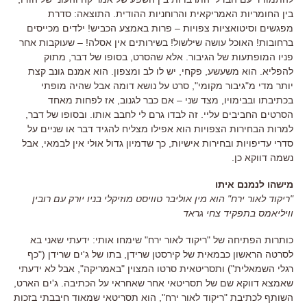
בין החומריות האמריקאית והרוחניות ההודית. התוצאה: סדרת
מפגשים וסיטואציות צפויות – פרות באמצע הכביש! ילדים מכייסים
ברחובות! האוכל עושה שילשול! בשירותים אין אסלה! – שעוקבות אחר
פניו המופתעות של הגיבור. אלא שהסרט, בסופו של דבר, מתוק
להפליא. הוא משעשע, פקחי, יש לו לב ומצפון. הוא אמנם גונב קצת
יותר מדי מ"גיבור מקומי", סרט על נושא דומה אבל שהיה מופתי
בכתיבתו ובבימויו, מצד שני – אם כבר לגנוב, אז לפחות מאחד
הסרטים החביבים עליי. זה לבדו גרם לי לחבב אותו. ובסופו של דבר,
למרות הבחירות הצפויות הוא אפילו מצליח להגיד דבר או שניים על
סדרי עדיפויות ובחירות אישיות, כך שדמיון גדול אולי אין לבמאי, אבל
נשמה דווקא כן.
מישהו לנמנם איתו
"ריקוד לאור ירח" הוא מין אוליבר טוויסט מוזיקלי בניו יורק עם רובין
וויליאמס בתפקיד צחי גראד
כותרות הפתיחה של "ריקוד לאור ירח" שימחו אותי: ידעתי שאני בא
לסרטה הראשון כבמאית של קירסטן שרידן, בתו של ג'ים שרידן ("כף
רגלי השמאלית") ותסריטאית סרטו המצוין "באמריקה", אבל לא ידעתי
שאמצא דווקא שם של תסריטאי אחר שאחראי על הכתיבה. ג'ים הארט,
השותף לכתיבת "ריקוד לאור ירח", הוא תסריטאי שמאוד חיבבתי בזכות