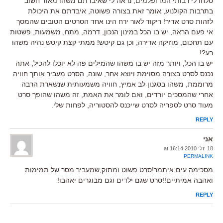
סלחו לי רבותי המדופלמים, נראה לי שאיבדתם משהו מאוד חשוב
בתרבות הקולנוע, אומר זאת בצורה פשוטה, איבדתם את היכולת
לזהות סרט אדיר! ריקוד לאור ירח הינו אחד הסרטים הטובים שהמסך
אי פעם הראה, יש בו הכל במינון הנכון, דרמה, מתח, משמעות, פשטות
עם תחכום, מוזיקה אדירה, וכן גם קיטש! ממתי קצת קיטש נהיה משהו
רע?!
יש בו הכל, ויותר מזה יש בו משהו שהמילים פה לא יוכלו להכיל, אתה
נכנס לסרט בצורה מסוימת ויוצא אחר, שונה, הסרט מעביר אותך חוויה
מרוממת, משהו בסגנון לב אמיץ, חוויה משמעותית שנשארת הרבה
אחרי שהמסכים יורדים, ואם לומר את האמת, זה משהו שהופך סרט
מעוד סרט לספריה לסרט שייכנס להסטוריה, לפחות שלי.
REPLY
אני
18 יולי 2010 at 16:14
PERMALINK
מסכימה עים איתמר!סרט פשוט ומתוק,שמעביר מסר של תמימות
ואהבה אמיתיים!!סרט שגם ילדים וגם מבוגרים יאהבו!
REPLY