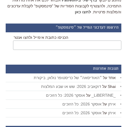
מוזמנים לבקר
בדף שלי ב-Patreon
ולבחור לכם את אחת מדרגות
התמיכה, ולהצטרף לקבוצות הסודיות של "סינמסקופ" לקבלת עדכונים
והמלצות פרטיות.
לחצו כאן
הירשמו לעדכוני המייל של ״סינמסקופ״
הכניסו כתובת אימייל ולחצו אנטר
תגובות אחרונות
אחד
על
״האודיסאה״ של כריסטופר נולאן, ביקורת
Shai
על
דוקאביב 2026: שש או שבע המלצות
_LiBERTiNE_
על
אוסקר 2026: כל הזוכים
איתן
על
אוסקר 2026: כל הזוכים
איתן
על
אוסקר 2026: כל הזוכים