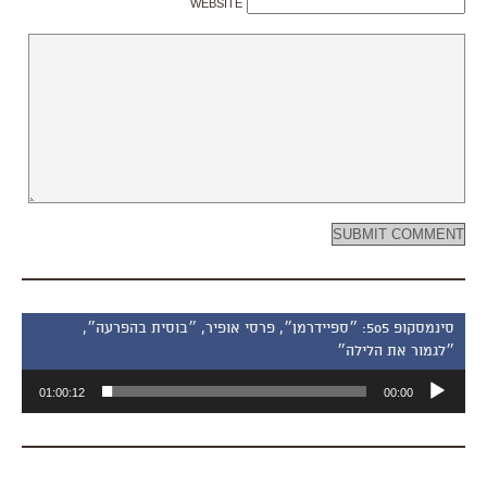
WEBSITE
סינמסקופ 505: ״ספיידרמן״, פרסי אופיר, ״בוסית בהפרעה״,
״לגמור את הלילה״
נגן
01:00:12
00:00
אודיו