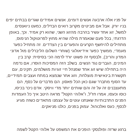
על פניו אלה ארבעה אנשים דומים, אנשים אמידים שגרים בבתים יפים
בניו יורק. אבל אם מביטים מקרוב רואים הבדלים, כמעט ניואנסים.
למשל, זוג אחד עשיר בהרבה מהזוג השני, שהוא רק אמיד. וכך, באופן
הדרגתי, בכל פעם שנאמרת מילה שהיא מחוץ לפרוטוקול הנימוס,
מתחילים להיחשף הקרעים והפערים בין הצדדים. זה מתחיל כפער
מעמדי, ממשיך כפער אידיאולוגי (שוחרי השלום הליברלים מול אדוני
המדון והריב), ולבסוף זה פשוט יורד לרמה הכי בסיסית: קרב בין
המינים, הגברים נגד הנשים. בשלב הזה המסיכות הוסרו, אם נדמה
היה בתחילה שיש זוג אחד שמנהל חיי זוגיות מושלמים, תקינים, עם
תקשורת בינאישית מוצלחת, וזוג אחר שנמצא במתח ועצבים תמידיים,
עד הסוף מתברר שגם כאן הכל פאסון. הם מדברים על כסף, הם
מתעצבנים זה על זה והם שותים יותר מדי וויסקי. אדם ניכר בכיסו,
כוסו וכעסו, אמרו חז"ל, ו"אלוהי הקטל" מראה היטב איך כל העמדות
הפנים התרבותיות שאנחנו עוטים על עצמנו מתאדים כשזה מגיע
לכסף, כעס ואלכוהול. עמוק בפנים, כולנו מניאקים.
ברגע שרזה ופולנסקי הופכים את המשפט על אלוהי הקטל לשמה