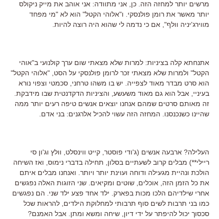
מרשים יותר למחזה הזה. כן, אני מתוודה: אני אוהב את מייק ניקולס
יותר מאשר את רומן פולנסקי. ו"אלוהי הקטל" הוא לא "מי מפחד
מווירג'יניה וולף", אם כי נדמה לי שהוא היה רוצה להיות.
אתנחתא קלה בציניות: למרות שלא מצאתי שום ערך קולנועי ב"אוהי
הקטל" ולמרות שלא מצאתי זכר לרומן פולנסקי על הסט, "אלוהי הקטל"
הוא סרט מבדר מאוד לצפייה. יש בו משהו טרחני, סכמטי וצפוי נורא
בעיניי, אבל הוא גם מאוד משעשע, והציניות הדקדנטית שבו מידבקת.
זה מאותם סרטים שמהם אנחנו יוצאים אנשים טיפה רעים יותר ממה
שהיינו כשנכנסנו. המחזה הזה עשוי להכיל אלרגנים: בני אדם.
העלילה? ארבעה אנשים (ג'ודי פוסטר, קייט ווינסלט, וולץ וג'ון סי
ריילי**) מבלים קרוב לשעתיים בסלון, תחילה בדברי נימוס, ואז השיחה
הולכת ונהיית מגעילה ודוחה ועוינת יותר ויותר. ואנחנו מבלים איתם
את כל הזמן הזה, אוכלים, שוטים ומקיאים. שני הזוגות האלה נפגשים
אחרי שילדיהם הלכו מכות בפארק. ילד אחד פצע ילד שני. הם נפגשים
כמו בני תרבות לשים סוף תרבותי למחלוקת הילדים, להראות שכל
סכסוך יכול להיפתר על ידי דיון, שיחה ומשא ומתן. אבל האמנם?