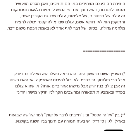
היצירה הם בעצם מצהירים במי הם תומכים, ואכן הסרט הוא שיר
מזמור לתגרנות, והוא הופך את יפי הנפש לדמויות נלעגות ומנותקות.
זה עולם של סכסוכים, של אלימות, עולם שבו גם הקורבן אשם,
והתוקפן הוא לאו דווקא אשם, עולם שבו מילה קטנה יכולה להצית
מלחמה גדולה, ובסופו של דבר לאף אחד לא באמת אכפת משום דבר.
==================
*) מעניין השוט הראשון הזה. הוא נראה כאילו הוא מצולם בניו יורק.
אבל הרי פולנסקי גר בפריז ולא יכול להיכנס לאמריקה. אז האם השוט
זה אכן צולם בניו יורק אבל מישהו אחר ביים אותו? או שהוא צולם
בפריז ובאמצעות תפאורה ומחשבים הפך לניו יורק? מישהו יודע?
**) בין "אלוהי הקטל" ובין "חייבים לדבר על קווין" (עוד שלושה שבועות
בארץ), לג'ון סי ריילי יש בעיה חמורה עם חינוך בניו השנה בקולנוע.