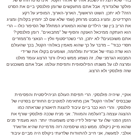
פולקר שלונדורף. אבל אתם מתעקשים שרומן פולנסקי ביים את הסרט
הזה? לא יתכן. השוט הראשון*, הארוך-הארוך, המופיע על רקע
הקרדיטים, ומציג במבט מרוחק (שמי שלא שם לב יחמיץ בקלות) ומציג
את הריב בין שני הילדים שהוא המאורע המחולל של הסיפור כולו – הרי
הוא העתקה ממיכאל האנקה והסוף של "מחבואים". רומן פולנסקי?
אתם משוכנעים? לא יתכן, הרי כשכריסטוף וולץ – הנאצי מ"ממזרים
חסרי כבוד" – מדבר על כך שהוא מאמין באלוהי הקטל, בכך שהעולם
הוא שדה נצחי של אכזריות ומלחמה, ושומעים בקולו את שרידי
המבטא הגרמני שלו, זה נשמע ממש כאילו ורנר הרצוג עומד מולנו
ומרצה לנו על משנתו הפילוסופית ותפיסת עולמו. אבל אתם משוכנעים
שזה פולנסקי ולא הרצוג.
אוקיי, שיהיה פולנסקי. הרי תפיסת העולם הניהיליסטית והפסימית
שבבסיס "אלוהי הקטל" אכן מתאימה למוטיבים החוזרים בסרטיו של
פולנסקי. והרי הוא כבר ביים עיבוד להצגת תיאטרון שנראתה כמו
ההצגה עצמה ב"העלמה והמוות". אני מניח שככה פולנסקי שורף את
הזמן הפנוי שלו עד שייפול לידיו סרט משמעותי יותר: הוא מעמיד פנים
שהוא מייק ניקולס. ממש כמו שיסמינה רזה מדמיינת שהיא אדוארד
אולבי. למעשה, אני חייב להתוודות שלדעתי ניקולס היה מביים עיבוד