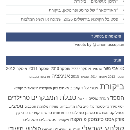
״תיכון מגשימים״, ביקורת
״האודיסאה״ של כריסטופר נולאן, ביקורת
פסטיבל הקולנוע בירושלים 2026: שמונה או תשע המלצות
סינמסקופ בטוויטר
Tweets by @cinemascopian
תגים
אבי נשר
אוסקר 2011
אוסקר 2012
אוסקר 2009
אוסקר 2010
3D
אווטאר
אנימציה
אוסקר 2015
ארבעה כוכבים
אוסקר 2013
אוסקר 2014
ביקורת
גיבורי על
דוקאביב
האחים כהן
האקדמיה הישראלית לקולנוע
טבלת המבקרים
טריילרים
הספד
הערת שוליים
וודי אלן
מפיצים
יוסף סידר
כריסטופר נולן
מדע בדיוני
מלחמת הכוכבים
לייב בלוג
מוזיקה
סטיבן ספילברג
סרטים קצרים
נטפליקס
סאנדאנס
סיכום חודש
סרטי קיץ
פודקאסט סינמסקופ הקצה
פסטיבלים
פסקולים
פיקסאר
קולנוע ישראלי
קולנוע תיעודי
קולנוע ישראלי עצמאי