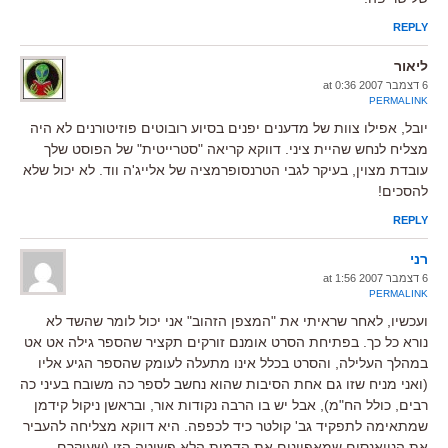
REPLY
ליאור
6 דצמבר 2007 at 0:36
PERMALINK
יובל, אפילו צוות של מדענים יפנים בסיוע רובוטים פוזיטורנים לא היה
מצליח לנחש שהיית ציני. דווקא קריאה "סטרייטית" של הפוסט שלך
עובדת מצוין, בעיקר לגבי הטרנסופרמציה של אלייג'ה ווד. לא יכול שלא
להסכים!
REPLY
רני
6 דצמבר 2007 at 1:56
PERMALINK
ועכשיו, לאחר שראיתי את "המצפן הזהוב" אני יכול לומר שהשד לא
נורא כל כך. בפתיחת הסרט אומנם זורקים תקציר שהספר גילה אט אט
במהלך העלילה, והסרט בכלל אינו מתעלה לעומק שהספר הגיע אליו
(ואני מניח שזו גם אחת הסיבות שהוא נחשב לספר כה משובח בעיני כה
רבים, כולל הח"מ), אבל יש בו הרבה נקודות אור, ובראשן ניקול קידמן
שמתאימה לתפקיד גב' קולטר כיד לכפפה. היא דווקא מצליחה להעביר
את הניואנסים שמאפיינים את הדמות הלא פשוטה הזו (שעיקרם