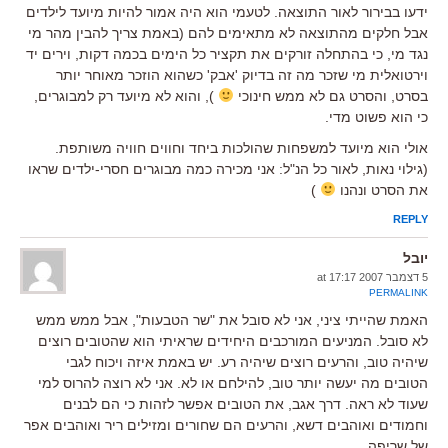
ידעו בבירור לאור התוצאה. לטעמי הוא היה אמור להיות מיועד לילדים
אבל חלקים מהתוצאה לא מתאימים להם (באמת צריך להבין מהר מי
נגד מי, כי בהתחלה זורקים את תקציר כל הימים בכמה דקות, וירים יד
וירטואלית מי שזכר מה זה בדיוק 'אבק' כשהוא הוזכר מאוחר יותר
בסרט, והסרט גם לא ממש חינוכי
), והוא לא מיועד רק למבוגרים,
כי הוא פשוט מדי.
אולי הוא מיועד למשפחות שהולכות ביחד וחווים חוויה משותפת.
(גילוי נאות, לאור כל הנ"ל: אני מכירה כמה מבוגרים חסרי-ילדים שראו
את הסרט ונהנו
)
REPLY
יובל
5 דצמבר 2007 at 17:17
PERMALINK
האמת שהייתי ציני, אני לא סובל את "שר הטבעות", אבל ממש ממש
לא סובל. המניעים המורכבים היחידים שראיתי הוא שהטובים רוצים
שיהיה טוב, והרעים רוצים שיהיה רע. יש באמת איזה ויכוח לגבי
הטובים מה יעשה יותר טוב, להילחם או לא. אני לא רוצה להרוס למי
שעוד לא ראה. דרך אגב, את הטובים אפשר לזהות כי הם לבנים
וחמודים ואוהבים דשא, והרעים הם שחורים ומזילים ריר ואוהבים אפר
של שריפה.