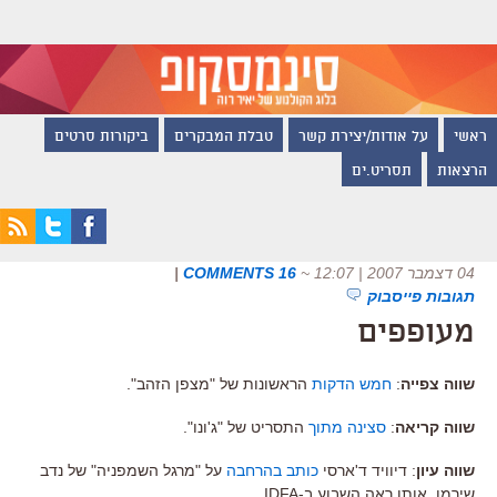
ראשי
על אודות/יצירת קשר
טבלת המבקרים
ביקורות סרטים
הרצאות
תסריט.ים
04 דצמבר 2007 | 12:07
~
16 COMMENTS
|
תגובות פייסבוק
מעופפים
שווה צפייה
:
חמש הדקות
הראשונות של "מצפן הזהב".
שווה קריאה
:
סצינה מתוך
התסריט של "ג'ונו".
שווה עיון
: דיוויד ד'ארסי
כותב בהרחבה
על "מרגל השמפניה" של נדב
שירמן, אותו ראה השבוע ב-IDFA.