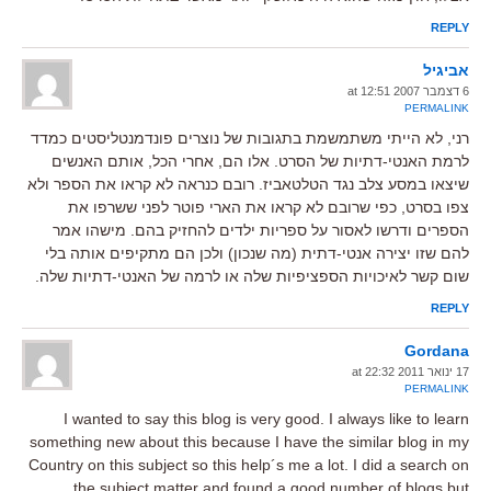
REPLY
אביגיל
6 דצמבר 2007 at 12:51
PERMALINK
רני, לא הייתי משתמשמת בתגובות של נוצרים פונדמנטליסטים כמדד
לרמת האנטי-דתיות של הסרט. אלו הם, אחרי הכל, אותם האנשים
שיצאו במסע צלב נגד הטלטאביז. רובם כנראה לא קראו את הספר ולא
צפו בסרט, כפי שרובם לא קראו את הארי פוטר לפני ששרפו את
הספרים ודרשו לאסור על ספריות ילדים להחזיק בהם. מישהו אמר
להם שזו יצירה אנטי-דתית (מה שנכון) ולכן הם מתקיפים אותה בלי
שום קשר לאיכויות הספציפיות שלה או לרמה של האנטי-דתיות שלה.
REPLY
Gordana
17 ינואר 2011 at 22:32
PERMALINK
I wanted to say this blog is very good. I always like to learn
something new about this because I have the similar blog in my
Country on this subject so this help´s me a lot. I did a search on
the subject matter and found a good number of blogs but