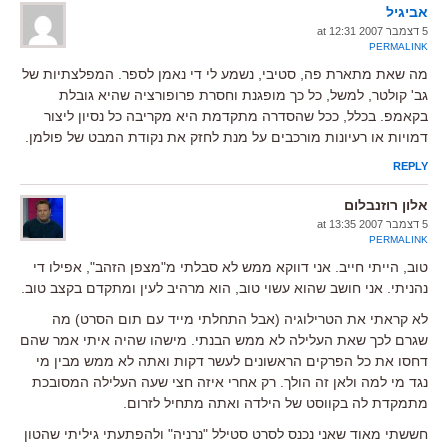
אביגיל
5 דצמבר 2007 at 12:31
PERMALINK
מה שאת מתארת פה, סטיבי, נשמע לי די נאמן לספר. המפלצתיות של
גב' קולטר, למשל, כל כך מופגנת וחסרת פרופורציה שהיא גובלת
בקאמפ. בכלל, ככל שהסדרה מתקדמת היא מקריבה כל נסיון ליצור
דמויות או רעיונות מורכבים על מנת לחזק את נקודת המבט של פולמן.
REPLY
אלון רוזנבלום
5 דצמבר 2007 at 13:35
PERMALINK
טוב, הייתי חייב. אני דווקא ממש לא סבלתי מ"מצפן הזהב", אפילו די
נהניתי. אני חושב שהוא עשוי טוב, הוא מרהיב לעין ומתקדם בקצב טוב.
לא קראתי את הטרילוגיה (אבל התחלתי מייד עם תום הסרט) מה
שגרם לכך שאת העלילה לא ממש הבנתי. מישהו שהיה איתי אמר שהם
דחסו את כל הפרקים הראשונים לעשר דקות ואתה לא ממש מבין מי
נגד מי למה ולאן זה הולך. רק אחרי איזה חצי שעה העלילה המסובכת
מתמקדת לה בקווסט של הילדה ואתה מתחיל לזרום.
חששתי מאוד שאני נכנס לסרט סטילל "נרניה" ולהפתעתי גיליתי שהטון