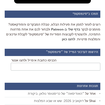
תמכו ב"סינמסקופ"
רוצים לעזור לממן את פעילות הבלוג, טבלת המבקרים והפודקאסט?
מוזמנים לבקר
בדף שלי ב-Patreon
ולבחור לכם את אחת מדרגות
התמיכה, ולהצטרף לקבוצות הסודיות של "סינמסקופ" לקבלת עדכונים
והמלצות פרטיות.
לחצו כאן
הירשמו לעדכוני המייל של ״סינמסקופ״
הכניסו כתובת אימייל ולחצו אנטר
תגובות אחרונות
אחד
על
״האודיסאה״ של כריסטופר נולאן, ביקורת
Shai
על
דוקאביב 2026: שש או שבע המלצות