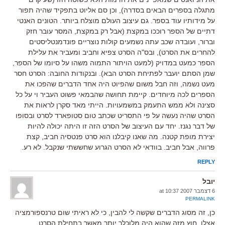
מתגלה בספרים הבאים בסדרה), וכן סם אליוט בתפקיד שהיה תפור
על מידותיו עוד בספר. גם עיצוב העולם מוצלח ביותר. הטונים האנטי
דתיים של הספר רוככו במקצת (אבל רק במקצת, המסר עובר חזק
וברור, ועובדה שכב עתה נשמעים קולות נוצריים פונדמנטליסטים
להחרים את הסרט), ובס"ה הסרט צפיא וחביב ומעביר את עלילת
הספר כמעט במדויק (למעט הויתור התמוה משהו על סיומו של הספר,
שמן הסתם יועבר לפתיחת הסרט הבא). ובנקודות החובה: הסרט חסר
מעט נשמה, וזה חבל משום שהפיוט היה אחד הדברים שהפכו את
הספרים לכה מיוחדים. קיימת תחושה שהבמאי פשוט העביר וי על כל
סצינה ולא ממש התעמק במשמעויות. הייתי מאד סקרן לראות את
הסרט שהיה נעשה על פי התסריט שכתב טום סטופארד לסרט ובסופו
של דבר נגנז. יחד עם העיצוב של הסרט הזה זו היתה יכולה להיות
יצירת מופת קטנה. מה שאנו קיבלנו הוא סרט פנטסיה חביב, קצת
פרווה, אבל חביב. בוודאי לא הסרט הגרוע שחששתי שנקבל. לא רע.
REPLY
יובל
6 דצמבר 2007 at 10:37
PERMALINK
כן, זה מסוג הדברים שקשה לי להבין, כי לא ראיתי שום טרנספורמציה
אצלו, חוץ מזה שהוא היה מלוכלך יותר מאשר בתחילת הסרט.