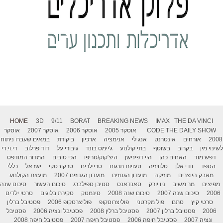
HOME
3D
9/11
BORAT
BREAKING NEWS
IMAX
THE DA VINCI
THE DAILY SHOW
CODE
אוסקר 2005
אוסקר 2006
אוסקר 2007
אוסקר
2008
אורחים
אינטרנט
אנג לי
אנימציה
ארכיון
ביקורת
במאים שעברו ניתוח
לשינוי מין
בקרוב
בשוטף
בתי קולנוע
ג'יימס בונד
גיבורי על
דוד פרלוב
די.וי.די
דפש מוד
האחים כהן
היי דפינישן
היצ'קוק/טריפו
הכי טובים
המדור המודפס
הספד
וודי אלן
טלוויזיה
טעויות תרגום
טריילרים
טרקובסקי
ישראל
כללי
מאבק היוצרים
מוזיקה
מועדון הגנוזים
מועדון הגנוזים 2007
מועצת הקולנוע
מפיצים
מר משיב
ניו יורק
סאנדאנס
סטיבן ספילברג
סיכום העשור
סיכום שנה
2006
סיכום שנה 2007
סיכום שנה 2008
סינמטק
סקירת בלוגים
סרטי ילדים
סרטי קיץ
סתם
פול מקרטני
פוליצרוסקופ
פוליצרסקופ 2006
פסטיבל ברלין
2006
פסטיבל ברלין 2007
פסטיבל ברלין 2008
פסטיבל ונציה 2006
פסטיבל
ונציה 2007
פסטיבל חיפה 2006
פסטיבל חיפה 2007
פסטיבל חיפה 2008