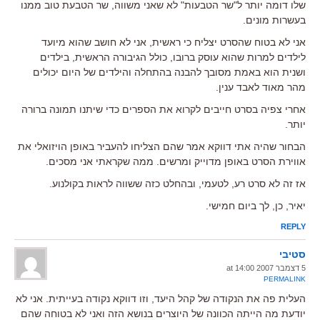
שלו דומה יותר ל"שר הטבעות" לא שאני משווה, שר הטבעת טוב ממנו
בעשרות מונים.
אני לא בטוח שהסרט יצליח כי ראשית, אני לא חושב שהוא מיועד
לילדים למרות שהוא עוסק ברובו, כולל הגיבורה הראשית, בילדים
ושנית הוא באמת מסובך להבנה בהתחלה והילדים של היום יכולים
מהר מאוד לאבד ענין.
אחרי צפיה בסרט חייבים לקרוא את הספרים כדי שיתנו תמונה ברורה
יותר.
הבחור שהיה אתי דווקא אמר שהם הצליחו להעביר באופן הויזואלי את
אווירת הסרט באופן מדוייק ומרשים. ממה שקראתי אני מסכים.
אז זה לא סרט רע, לטעמי, ובהחלט כזה ששווה לראות בקולנוע.
יאיר, כן, לך ביום חמישי.
REPLY
סטיבי
5 דצמבר 2007 at 14:00
PERMALINK
העלית פה את הנקודה של קהל היעד, וזו דווקא נקודה בעייתית. אני לא
יודעת מה הייתה הכוונה של היוצרים בנושא הזה ואני לא בטוחה שהם