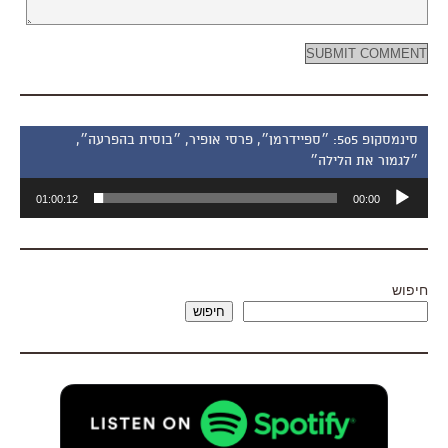
סינמסקופ 505: ״ספיידרמן״, פרסי אופיר, ״בוסית בהפרעה״,
״לגמור את הלילה״
נגן
01:00:12
00:00
אודיו
חיפוש
חיפוש