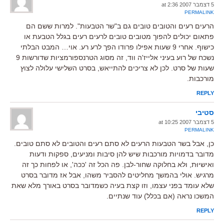
5 דצמבר 2007 at 2:36
PERMALINK
הרעים רעים והטובים טובים גם ב"שר הטבעות". למרות ששם הם
פתאום יכולים להפוך מטובים טובים לרעים רעים בגלל הטבעת או
כישוף. אחרי 9 שעות אפילו פרודו הפך לרע רע. אוי… המבט הבלתי
נשכח של רוע בעיני אלייז'ה ווד, זה מסוג הטרנספורמציות שדורשות 9
שעות של סרט. לכן לא צריכים להתייאש, בסרט השלישי עלולה לצוץ
מורכבות.
REPLY
סטיבי
5 דצמבר 2007 at 10:25
PERMALINK
כן, אבל בשר הטבעות הרעים לא סתם רעים והטובים לא סתם טובים.
מדובר בדמויות מורכבות שיש להן סיבות ומניעים, ספקות ודעות
ואישיוּת, ולא בחלוקה שחור-לבן. פה הכל זה 'ככה', או לפחות כך זה
מרגיש. אולי בהמשך מחליטים להסביר משהו, אבל אז מדובר בסרט
שלא עומד בפני עצמו, וזו קצת בעיה כשמדובר בסרט באורך מלא שאת
המשכו נראה (אם בכלל) עוד שנתיים.
REPLY