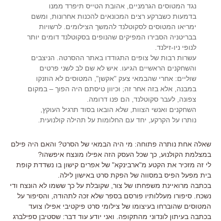
נגד המטוסים הגרמניים, אהובת הטייס תיפרד ממנו
בדמעות כשברקע רצים המכונאים להכנות אחרונות, ומשם
ימריאו המטוסים לסקוטלנד להמשך הצילומים. לרשויות
בבריטניה הסבירו המפיקים שהנופים בסקוטלנד דומים יותר
לנופי ניו-זילנד.
עשרות רבות של צופים התגודדו באתר ההסרטה. הניצבים
והשחקנים הראשיים הגיעו. איש לא שם לב לשני פרטים
שוליים: אחרי שהבמאי צעק "אקשן", המטוסים לא הוזנקו
במבנה, אלא בזה אחר זה; וכיוון טיסתם היה הפוך – במקום
צפונה, לעבר סקוטלנד, הם פנו דרומה.
השחקנים ואנשי הצוות, שלא הובאו בסוד תרגיל העוקץ,
נותרו על הקרקע, יחד עם החלומות על תהילה קולנועית.
שאלה אחת נותרה פתוחה: מי היה הבמאי של הסרט? והאם היה פילם
במצלמת הקולנוע, כך שכל העסק הזה אפילו מונצח איפשהו?
לי זה מזכיר את הקטע מ"ארבינקא" של אפרים קישון בו נשדדת קופת
בית מפעל הפיס במסווה של הפקת סרט באישון לילה.
בכתבה מרואיינת משפחתו של צור, שקובלת על כך ששמו לא הונצח ודי
נשכח. סיפורו מעללותיו פורסם בספר שלא זכה לתהודה, והסיפור על
המטוסים שהוברחו בעיצומו של צילומי סרט פיקטיבי אפילו צועד
בכתבה בעיתון לונדוני מהתקופה. ואני יודע עוד דבר: שסטיבן ספילברג