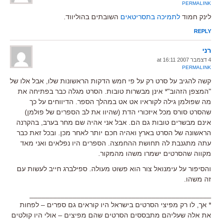
PERMALINK
לינק חמוד
לתמיכה בתסריטאים
השובתים בהוליווד.
REPLY
רני
4 דצמבר 2007 at 16:11
PERMALINK
קשה להגיב על סרט רק על פי חמש הדקות הראשונות שלו, אבל אלו של
"המצפן הזהוב"* אינן מבשרות טובות. הסרט מגלה כבר בפתיחה את
מה שפולמן גילה לקוראיו אט אט במהלך הספר. הדיווחים על כך
שהסרט סורס מכל איזכורי הדת (שהיוו את לב הספרים של פולמן)
אינם מבשרים טובות גם הם. אבל אני אהיה שם מחר בערב, בהקרנה
הראשונה של הסרט בארץ ואהיה חכם יותר לאחר מכן. ובכל זאת כבר
עתה מתגנבת לה תחושת ההחמצה. הספרים היו נפלאים ואני מאד
מקווה שהסרטים ישמרו משהו מהמקור.
והסיפור על עימנואל צור הוא פשוט מעולה. ספילברג חייב לעשות עם
זה משהו.
______________________________________________
* אך, לו רק מפיצי הסרטים בישראל היו קוראים גם ספרים – לפחות
את אלה שעליהם מתבססים הסרטים שהם מפיצים – אולי היו קולטים