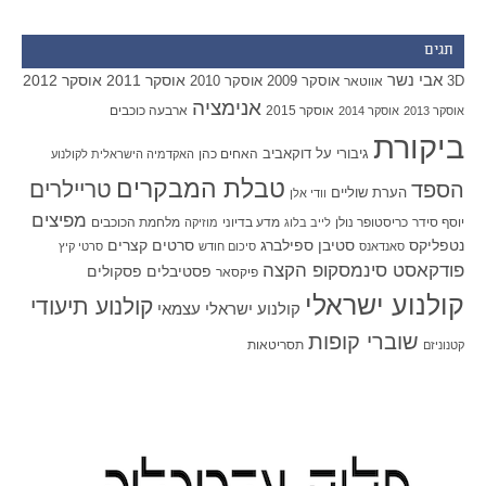
תגים
אבי נשר
אוסקר 2011
אוסקר 2012
אוסקר 2009
אוסקר 2010
3D
אווטאר
אנימציה
אוסקר 2015
ארבעה כוכבים
אוסקר 2013
אוסקר 2014
ביקורת
גיבורי על
דוקאביב
האחים כהן
האקדמיה הישראלית לקולנוע
טבלת המבקרים
טריילרים
הספד
הערת שוליים
וודי אלן
מפיצים
יוסף סידר
כריסטופר נולן
מדע בדיוני
מלחמת הכוכבים
לייב בלוג
מוזיקה
סטיבן ספילברג
סרטים קצרים
נטפליקס
סאנדאנס
סיכום חודש
סרטי קיץ
פודקאסט סינמסקופ הקצה
פסטיבלים
פסקולים
פיקסאר
קולנוע ישראלי
קולנוע תיעודי
קולנוע ישראלי עצמאי
שוברי קופות
תסריטאות
קטנוניזם