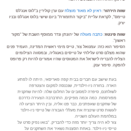
שווה הירהור
:
ראיון לא מאוד מוצלח
עם ערן קולירין ב"לוס אנג'לס
טיימס", לקראת עליית "ביקור התזמורת" ביום שישי בלוס אנג'לס ובניו
יורק.
שווה פינטוז
:
כתבה מעולה
של יהונתן ונדר ממוסף השבת של "מקור
ראשון".
הסיפור הוא כזה: עמנואל צור, טייס מימי ראשית המדינה, העמיד פנים
שהוא מצלם סרט עלילתי על טייסים באנגליה, ובמסווה הצילומים
הצליח להבריח לישראל את המטוסים שהיו אמורים להיות רק פרופס
להפקה. סיפור ענק.
בעת שישב עם חברים בבית קפה פאריסאי, היתה לו לפתע
הארה. בחורה ניו-זילנדית, שנכנסה למקום והצטרפה
לשולחנם, סיפרה למסובים על החלום שלה: להיות שחקנית
מפורסמת. כמה וכמה מפיקים, התרברבה הצעירה כדרכם
של שחקנים שאפתנים, כבר פנו אליה, ובין היתר הציעו לה
לעשות סרט שינציח את מעללי הגבורה של טייסי ניו-זילנד
במלחמת העולם השנייה.
צור לא היה צריך יותר מזה כדי להבריק. "בואו נפיק סרט על
טייסי ניו-זילנד. באחת הסצנות נשאיר את השחקנים על