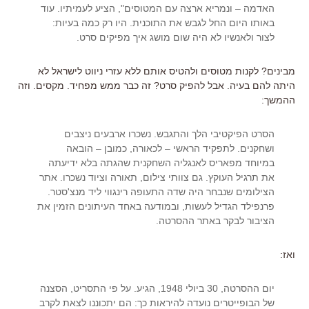
האדמה – ונמריא ארצה עם המטוסים", הציע לעמיתיו. עוד
באותו היום החל לגבש את התוכנית. היו רק כמה בעיות:
לצור ולאנשיו לא היה שום מושג איך מפיקים סרט.
מבינים? לקנות מטוסים ולהטיס אותם ללא עזרי ניווט לישראל לא
היתה להם בעיה. אבל להפיק סרט? זה כבר ממש מפחיד. מקסים. וזה
ההמשך:
הסרט הפיקטיבי הלך והתגבש. נשכרו ארבעים ניצבים
ושחקנים. לתפקיד הראשי – לכאורה, כמובן – הובאה
במיוחד מפאריס לאנגליה השחקנית שהגתה בלא ידיעתה
את תרגיל העוקץ. גם צוותי צילום, תאורה וציוד נשכרו. אתר
הצילומים שנבחר היה שדה התעופה רינגווי ליד מנצ'סטר.
פרנפילד הגדיל לעשות, ובמודעה באחד העיתונים הזמין את
הציבור לבקר באתר ההסרטה.
ואז:
יום ההסרטה, 30 ביולי 1948, הגיע. על פי התסריט, הסצנה
של הבופייטרים נועדה להיראות כך: הם יתכוננו לצאת לקרב