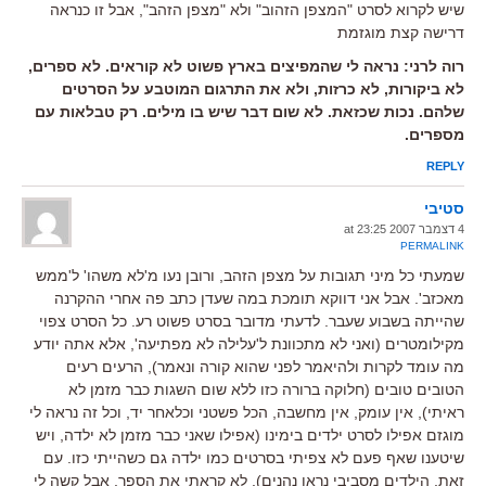
שיש לקרוא לסרט "המצפן הזהוב" ולא "מצפן הזהב", אבל זו כנראה
דרישה קצת מוגזמת
רוה לרני: נראה לי שהמפיצים בארץ פשוט לא קוראים. לא ספרים,
לא ביקורות, לא כרזות, ולא את התרגום המוטבע על הסרטים
שלהם. נכות שכזאת. לא שום דבר שיש בו מילים. רק טבלאות עם
מספרים.
REPLY
סטיבי
4 דצמבר 2007 at 23:25
PERMALINK
שמעתי כל מיני תגובות על מצפן הזהב, ורובן נעו מ'לא משהו' ל'ממש
מאכזב'. אבל אני דווקא תומכת במה שעדן כתב פה אחרי ההקרנה
שהייתה בשבוע שעבר. לדעתי מדובר בסרט פשוט רע. כל הסרט צפוי
מקילומטרים (ואני לא מתכוונת ל'עלילה לא מפתיעה', אלא אתה יודע
מה עומד לקרות ולהיאמר לפני שהוא קורה ונאמר), הרעים רעים
הטובים טובים (חלוקה ברורה כזו ללא שום השגות כבר מזמן לא
ראיתי), אין עומק, אין מחשבה, הכל פשטני וכלאחר יד, וכל זה נראה לי
מוגזם אפילו לסרט ילדים בימינו (אפילו שאני כבר מזמן לא ילדה, ויש
שיטענו שאף פעם לא צפיתי בסרטים כמו ילדה גם כשהייתי כזו. עם
זאת, הילדים מסביבי נראו נהנים). לא קראתי את הספר, אבל קשה לי