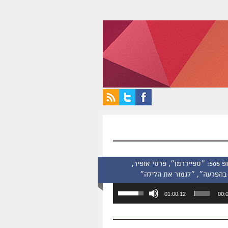
סינמסקופ 505: ״ספיידרמן״, פרסי אופיר,
בהפרעה״, ״לגמור את הלילה״
השתמש
01:00:12
00:
במקש
למעלה/למטה
כדי