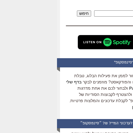
להגביר
או
חיפוש
להנמיך
עוצמת
שמע.
סינמסקופ"
ור לממן את פעילות הבלוג, טבלת
והפודקאסט? מוזמנים לבקר
בדף שלי
ולבחור לכם את אחת מדרגות
ולהצטרף לקבוצות הסודיות של
" לקבלת עדכונים והמלצות פרטיות.
לעדכוני המייל של ״סינמסקופ״