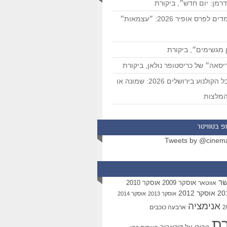
רמן: יום חדש״, ביקורת
המועמדים לפרס אופיר 2026: ״עצמאות״
 מגשימים״, ביקורת
סאה״ של כריסטופר נולאן, ביקורת
פסטיבל הקולנוע בירושלים 2026: שמונה או
מלצות
פ בטוויטר
Tweets by @cinem
שר
אוסקר 2009
אוסקר 2010
אווטאר
אוסקר 2012
אוסקר 2013
אוסקר 2014
אנימציה
ארבעה כוכבים
רת