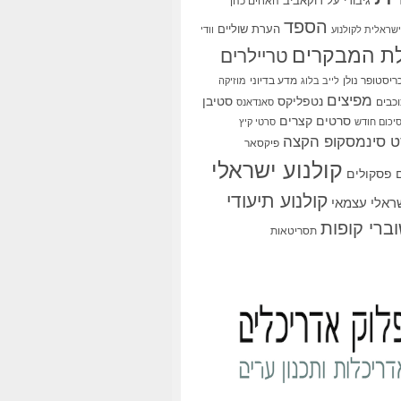
גיבורי על
דוקאביב
האחים כהן
הספד
הערת שוליים
שראלית לקולנוע
וודי
ת המבקרים
טריילרים
ריסטופר נולן
מדע בדיוני
לייב בלוג
מוזיקה
מפיצים
סטיבן
נטפליקס
כבים
סאנדאנס
סרטים קצרים
יכום חודש
סרטי קיץ
 סינמסקופ הקצה
פיקסאר
קולנוע ישראלי
פסקולים
קולנוע תיעודי
שראלי עצמאי
ברי קופות
תסריטאות