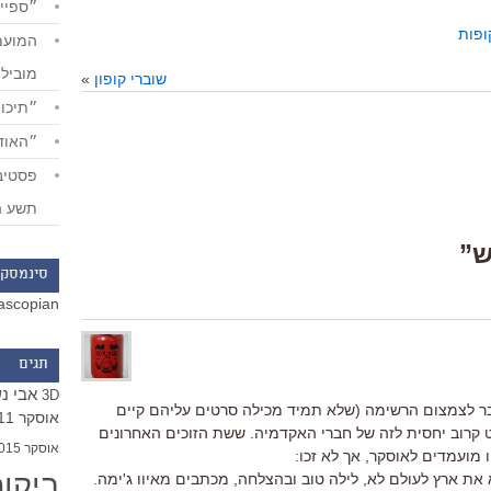
״ספייד
ופות
מוביל
שוברי קופון
»
״תיכון
״האודי
תשע ה
סינמסקו
ascopian
תגים
אבי נ
3D
 מעבר לצמצום הרשימה (שלא תמיד מכילה סרטים עליהם קיים
אוסקר 2011
 קרוב יחסית לזה של חברי האקדמיה. ששת הזוכים האחרונים
אוסקר 2015
ביקו
א את ארץ לעולם לא, לילה טוב ובהצלחה, מכתבים מאיוו ג'ימה.