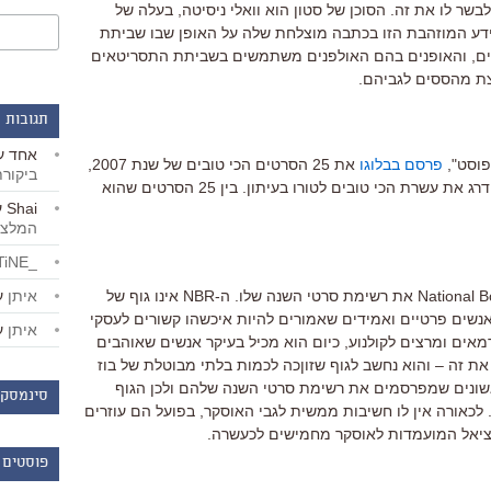
לבשר לו את זה. הסוכן של סטון הוא וואלי ניסיטה, בעלה של
ע המוזהבת הזו בכתבה מוצלחת שלה על האופן שבו שביתת
ם, והאופנים בהם האולפנים משתמשים בשביתת התסריטאים
צת מהססים לגביהם.
תגובות 
אחד
ע
 פוסט",
פרסם בבלוגו
את 25 הסרטים הכי טובים של שנת 2007,
ביקור
על פי סדר הא-ב', שמתוכם הוא יבחר וידרג את עשרת הכי טובים לטורו בעיתון. בין 25 הסרטים שהוא
Shai
ע
המלצו
_LiBERTiNE_
איתן
ע
היום (רביעי) יפרסם ה-National Board of Review את רשימת סרטי השנה שלו. ה-NBR אינו גוף של
 אנשים פרטיים ואמידים שאמורים להיות איכשהו קשורים לעסקי
איתן
ע
מאים ומרצים לקולנוע, כיום הוא מכיל בעיקר אנשים שאוהבים
 את זה – והוא נחשב לגוף שזוןכה לכמות בלתי מבוטלת של בוז
נים שמפרסמים את רשימת סרטי השנה שלהם ולכן הגוף
סינמסקו
כאורה אין לו חשיבות ממשית לגבי האוסקר, בפועל הם עוזרים
יאל המועמדות לאוסקר מחמישים לכעשרה.
פוסטים 