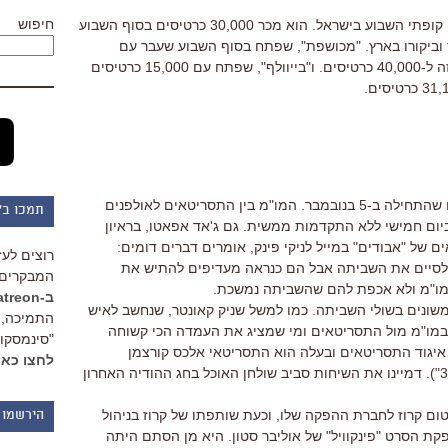
חיפוש
"כוורת בסרט", אלא מה, היה הסרט הכי קופתי השבוע בישראל. הוא מכר 30,000 כרטיסים בסוף השבוע
ד וביקורו בארץ. "מכושפת", שפתח בסוף השבוע שעבר עם
18,000 כרטיסים, הגיע בסוף השבוע הזה ל-40,000 כרטיסים. ו"בייוולף", שפתח עם 15,000 כרטיסים
היום ימלאו חודש לשביתת התסריטאים שהתחילה ב-5 בנובמבר. המו"מ בין התסריטאים לאולפנים
תמכו ב"
יום חמישי ללא התקדמות ממשית. גם ג'אד אפאטו, בראיון
ם של "אבודים" במייל לניקי פינק, אומרים דברים דומים:
רוצים לעז
ר לסיים את השביתה אבל הם כנראה מעדיפים להתיש את
המבקרים 
מו"מ ולא אכפת להם שהשביתה נמשכת.
ב-Patreon
 משונים בשולי השביתה. כמו למשל שניק קאונטר, שנחשב לאיש
התמיכה, 
 במו"מ מול התסריטאים ומי שמציג את העמדה הכי קשוחה
"סינמסקופ
יגוד התסריטאים ובעלה הוא התסריטאי אלכס קורצמן
לחצו כאן
("רובוטריקים", "משימה בלתי אפשרית 3"). דמיינו את השיחות סביב שולחן האוכל בחג ההודיה האחרון
טום קרוז לחברת ההפקה שלו, וכעת שותפתו של קרוז בניהול
הירשמו 
קת הסרט "פינקוויל" של אוליבר סטון. היא מן הסתם היתה