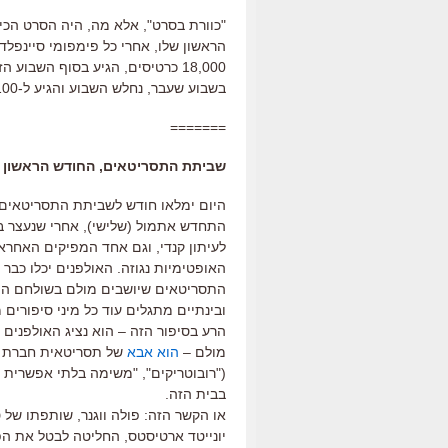
הראשון שלו, אחרי כל פימפומי סיינפל
בשבוע שעבר, נחלש השבוע והגיע ל-31,100 כרטיסים.
=======
שביתת התסריטאים, החודש הראשון
התחדש אתמול (שלישי), אחרי שנעצר ב
לעיתון קנדי, וגם אחד המפיקים האחראי
האופטימיות נגוזה. האולפנים יכלו כב
התסריטאים שיושבים מולם בשולחם ה
ובינתיים מתגלים עוד כל מיני סיפורים
הרע בסיפור הזה – הוא נציג האולפנים
מולם –
הוא אבא
של תסריטאית חברת א
בבית הזה.
או הקשר הזה: פולה ווגנר, שותפתו של 
יונייטד ארטיסטס, החליטה לבטל את הפ