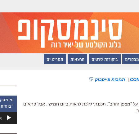
מבקרים
ביקורות סרטים
הרצאות
תסריט.ים
|
תגובות פייסבוק
 על "מצפן הזהב". תכננתי ללכת לראות ביום חמישי, אבל פתאום
״בוסית 
.
נגן
00
אודיו