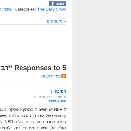
The Daily Show
Categories:
,
שוברי ק
«
מעופפים
5 Responses to “דבש”
פיד תגובות
הפינגווין
5 דצמבר 2007 at 10:45
PERMALINK
ל-NBR יש חשיבות במרוץ לאוסקר.
קונצנזוס של איכות), הטעם שלהם פשוט
בפרס הסרט הטוב ביותר של ה-NBR היו מועמדים לאוסקר, אך לא זכו:
מולין רוז', השעות, מיסטיק ריבר, למצו