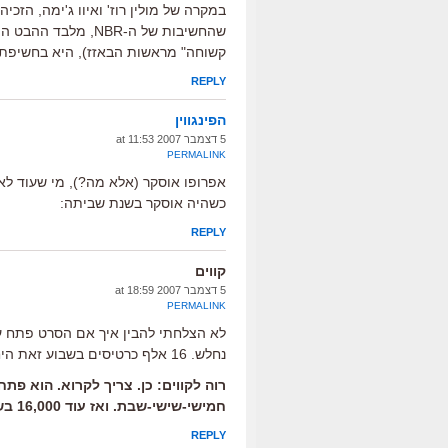
במקרה של מולין רוז' ואיוו ג'ימה, ה
שהחשיבות של ה-NBR,
קשוחה" מראשות הבאזז), היא בחשיפת
REPLY
הפינגווין
5 דצמבר 2007 at 11:53
PERMALINK
אפרופו אוסקר (אלא מה?), מי שעוד 
כשהיה אוסקר בשנת שביתה:
REPLY
קווים
5 דצמבר 2007 at 18:59
PERMALINK
נחלש. 16 אלף כרטיסים בשבוע זאת היחלשות? משהו בהבנה שלי לוקה בחסר?
חמישי-שישי-שבת. ואז עוד 16,000 בשבוע שאחרי זה, ראשון-עד-ראשון.
REPLY