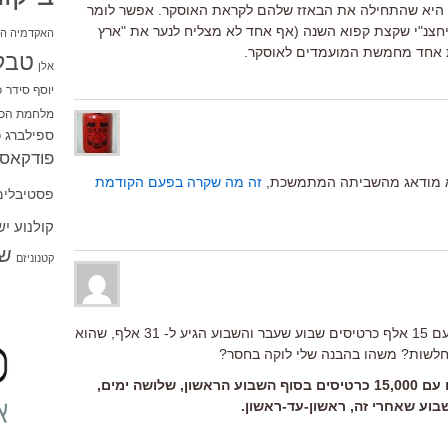
זכיה היא שהתחילה את הבאזז שלהם לקראת האוסקר. אפשר לומר
 מלבד ההבט היחצנ"י שקצת קפוא השנה (אף אחד לא מצליח לנער את "ארץ
האקדמיה הי
 אחד מחמשת המועמדים לאוסקר.
טבל
אלן
יוסף סידר
כ
מלחמת הכו
ספילברג
ס
פודקאסט
לא מודאג מהשביתה המתמשכת,
זה מה שקרה בפעם הקודמת
פסטיבלים
קולנוע י
שו
קטנוניזם
לא הצלחתי להבין איך אם הסרט פתח עם 15 אלף כרטיסים שבוע שעבר והשבוע הגיע ל- 31 אלף, שהוא
רוה לקווים: כן. צריך לקרוא. הוא פתח עם 15,000 כרטיסים בסוף השבוע הראשון, שלושה ימים,