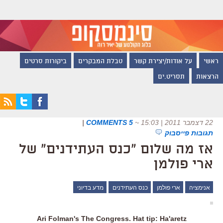
ראשי
על אודות/יצירת קשר
טבלת המבקרים
ביקורות סרטים
הרצאות
תסריט.ים
22 דצמבר 2011 | 15:03
~
5 COMMENTS
|
תגובות פייסבוק
אז מה שלום "כנס העתידנים" של
ארי פולמן
אנימציה
ארי פולמן
כנס העתידנים
מדע בדיוני
Ari Folman's The Congress. Hat tip:
Ha'aretz