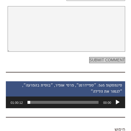
סינמסקופ 505: ״ספיידרמן״, פרסי אופיר, ״בוסית בהפרעה״,
״לגמור את הלילה״
נגן
01:00:12
00:00
אודיו
חיפוש