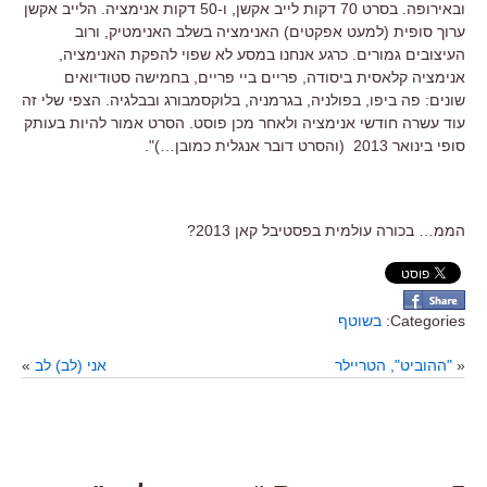
ובאירופה. בסרט 70 דקות לייב אקשן, ו-50 דקות אנימציה. הלייב אקשן
ערוך סופית (למעט אפקטים) האנימציה בשלב האנימטיק, ורוב
העיצובים גמורים. כרגע אנחנו במסע לא שפוי להפקת האנימציה,
אנימציה קלאסית ביסודה, פריים ביי פריים, בחמישה סטודיואים
שונים: פה ביפו, בפולניה, בגרמניה, בלוקסמבורג ובבלגיה. הצפי שלי זה
עוד עשרה חודשי אנימציה ולאחר מכן פוסט. הסרט אמור להיות בעותק
סופי בינואר 2013 (והסרט דובר אנגלית כמובן…)".
הממ… בכורה עולמית בפסטיבל קאן 2013?
Categories:
בשוטף
«
"ההוביט", הטריילר
אני (לב) לב
»