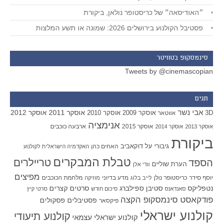
״האודיסאה״ של כריסטופר נולאן, ביקורת
פסטיבל הקולנוע בירושלים 2026: שמונה או תשע המלצות
סינמסקופ בטוויטר
Tweets by @cinemascopian
תגים
אבי נשר
אוסקר 2011
אוסקר 2012
אוסקר 2009
אוסקר 2010
3D
אווטאר
אנימציה
אוסקר 2015
ארבעה כוכבים
אוסקר 2013
אוסקר 2014
ביקורת
גיבורי על
דוקאביב
האחים כהן
האקדמיה הישראלית לקולנוע
טבלת המבקרים
טריילרים
הספד
הערת שוליים
וודי אלן
מפיצים
יוסף סידר
כריסטופר נולן
מדע בדיוני
מלחמת הכוכבים
לייב בלוג
מוזיקה
סטיבן ספילברג
סרטים קצרים
נטפליקס
סאנדאנס
סיכום חודש
סרטי קיץ
פודקאסט סינמסקופ הקצה
פסטיבלים
פסקולים
פיקסאר
קולנוע ישראלי
קולנוע תיעודי
קולנוע ישראלי עצמאי