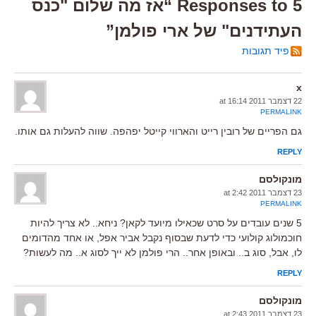
5 Responses to “אז מה שלום "כנס
העתידנים" של ארי פולמן”
פיד תגובות
x
22 דצמבר 2011 at 16:14
PERMALINK
גם הפריים של רובין רייט והארווי קייטל יפהפה. שווה להעלות גם אותו.
REPLY
מונקולסם
23 דצמבר 2011 at 2:42
PERMALINK
5 שנים עובדים על סרט שכאילו מיועד לקאן? ניחא.. לא צריך להיות
חוכמולוג קולועי כדי לדעת שבסוף נקבל אביר אפל, או אחד מהדומים
לו, אבל, סוג ב.. ובאופן אחר.. הרי פולמן לא ייך לסוג א.. מה לעשות?
REPLY
מונקולסם
23 דצמבר 2011 at 2:43