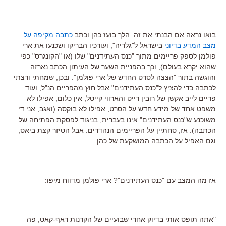
בואו נראה אם הבנתי את זה: הלך בועז כהן וכתב
כתבה מקיפה על
מצב המדע בדיוני
בישראל ל"גלריה", ועורכיו הבריקו ושכנעו את ארי
פולמן לספק פריימים מתוך "כנס העתידנים" שלו (או "הקונגרס" כפי
שהוא יקרא בעולם), וכך בהפניית השער של העיתון הכתב נארזה
והוגשה בתור "הצצה לסרט החדש של ארי פולמן". ובכן, שמחתי ורצתי
לכתבה כדי להציץ ל"כנס העתידנים" אבל חוץ מהפריים הנ"ל, ועוד
פריים לייב אקשן של רובין רייט והארווי קייטל, אין כלום, אפילו לא
משפט אחד של מידע חדש על הסרט, אפילו לא בוקסה (ואגב, אני די
משוכנע ש"כנס העתידנים" אינו בעברית, בניגוד לפסקת הפתיחה של
הכתבה). אז, סחתיין על הפריימים הנהדרים. אבל הטיזר קצת ביאס,
וגם האפיל על הכתבה המושקעת של כהן.
אז מה המצב עם "כנס העתידנים"? ארי פולמן מדווח מיפו:
"אתה תופס אותי בדיוק אחרי שבועיים של הקרנות ראף-קאט, פה