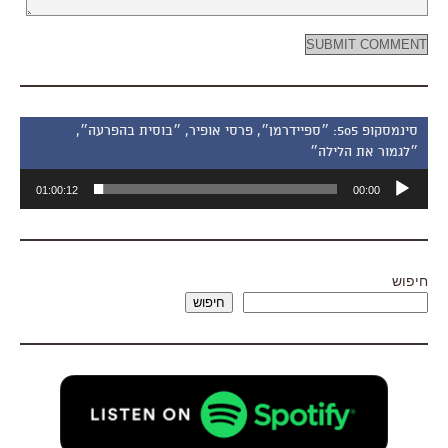
סינמסקופ 505: ״ספיידרמן״, פרסי אופיר, ״בוסית בהפרעה״,
״לגמור את הלילה״
נגן
01:00:12
00:00
אודיו
חיפוש
חיפוש