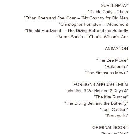
SCREENPLAY
Diablo Cody – "Juno"
Ethan Coen and Joel Coen – "No Country for Old Men"
Christopher Hampton – "Atonement"
Ronald Hardwood – "The Diving Bell and the Butterfly"
Aaron Sorkin – "Charlie Wilson's War"
ANIMATION
"The Bee Movie"
"Ratatouille"
"The Simpsons Movie"
FOREIGN-LANGUAGE FILM
"4 Months, 3 Weeks and 2 Days"
"The Kite Runner"
"The Diving Bell and the Butterfly"
"Lust, Caution"
"Persepolis"
ORIGINAL SCORE
"Into the Wild"