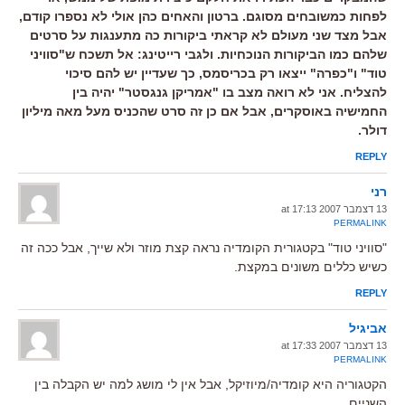
לפחות כמשובחים מסוגם. ברטון והאחים כהן אולי לא נספרו קודם,
אבל מצד שני מעולם לא קראתי ביקורות כה מתענגות על סרטים
שלהם כמו הביקורות הנוכחיות. ולגבי רייטינג: אל תשכח ש"סוויני
טוד" ו"כפרה" ייצאו רק בכריסמס, כך שעדיין יש להם סיכוי
להצליח. אני לא רואה מצב בו "אמריקן גנגסטר" יהיה בין
החמישיה באוסקרים, אבל אם כן זה סרט שהכניס מעל מאה מיליון
דולר.
REPLY
רני
13 דצמבר 2007 at 17:13
PERMALINK
"סוויני טוד" בקטגורית הקומדיה נראה קצת מוזר ולא שייך, אבל ככה זה
כשיש כללים משונים במקצת.
REPLY
אביגיל
13 דצמבר 2007 at 17:33
PERMALINK
הקטגוריה היא קומדיה/מיוזיקל, אבל אין לי מושג למה יש הקבלה בין
השניים.