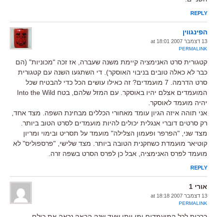
REPLY
הפינגווין
13 דצמבר 2007 at 18:01
PERMALINK
קטגורית סרט האנימציה קיימת משנה שעברה, אז זכה "מכוניות" (הם
כבר לא כאלה טובים בניבוי האוסקר). די השתגעו השנה עם קטגורית
סרט הדרמה. 7 מועמדים? זה כאילו עושים הכל כדי להבטיח שכל
המועמדים אצלם יהיו באוסקר. עם המזל שלהם, בטח Into the Wild
יהיה מועמד לאוסקר.
אני תוהה איזה הגיון עומד מאחורי הכללים מבחינת השפה. מצד אחד,
רק סרטים דוברי אנגלית יכולים להיות מועמדים לסרט הטוב ביותר.
מצד שני, "הפרפר ופעמון הצלילה" מועמד על תסריט ובימוי ומריון
קוטיאר מועמדת כשחקנית הטובה ביותר. מצד שלישי, "פרספוליס" לא
מועמד לפרס האנימציה, אבל כן לפרס הסרט בשפה זרה.
REPLY
אורי 1
13 דצמבר 2007 at 18:18
PERMALINK
ברכות לכל המועמדים ומי ייתן שעד שנה הבאה נראה את כולם.