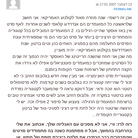
13 דצמבר 2007 at 17:01
PERMALINK
אכן זה רישמי- שנה מוזרה מאוד לקולנוע האמריקאי. אני חושב
שלראשונה כל המועמדים הם אנדרדוג קלאסי לשנים אחרות. לאף סרט
אין באז אוסקר שהיינו רגילים בו. 2 המועמדים המובילים בכל קטגוריה
והמתחרים הרציניים ביותר על פרס הבימוי הם מי שמסורתית עונת
הפרסים התעלמה מהם במפגיע: האחים כהן וטים ברטון. שנת
האנדרדוגס בקולנוע האמריקאי- יהיה מעניין.
מה שכן אני חוזה שהשנה הרייטינג של האוסקר יהיה הנמוך זה שנים.
כל הסרטים שמוזכרים כמועמדים פוטנציאלים אפילו לא גירדו את
הקצה התחתון של רשימות שוברי הקופות בזמנם.
וקטגוריית סרט האנימציה- אני מבין שזה חדש בגלובוס הזהב כי לא
זכור לי שהייתה קטגוריה כזו בגלובוס בשנים קודמות. ללא פרסופוליס
רטטוי הוא זוכה ודאי. אבל דווקא נראה לי שהמעבר לקטגוריה נפרדת
פגע ברטטוי במקרה זה. גלובוס הזהב אהב לשים סרטי אנמיציה טובים
ברשימת המועמדים הרגילה- צעצוע של סיפור 2 אפילו זכה. יש לי
הרגשה שרטטוי היה יכול לתת פייט רציני לסוויני-טוד של ברטון
בקטגוריית הקומדיה…
רוה לרז: וויי, אני לא מסכים עם האנליזה שלך. אכתוב את שלי
בהרחבה בהמשך, אבל זו מסתמנת כשנה בה מתמודדים סרטים
שהמבקרים כבר הכתירו את חלקם כיצירת מופת של ממש, או