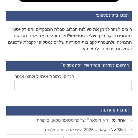
תמכו ב"סינמסקופ"
רוצים לעזור לממן את פעילות הבלוג, טבלת המבקרים והפודקאסט?
מוזמנים לבקר
בדף שלי ב-Patreon
ולבחור לכם את אחת מדרגות
התמיכה, ולהצטרף לקבוצות הסודיות של "סינמסקופ" לקבלת עדכונים
והמלצות פרטיות.
לחצו כאן
הירשמו לעדכוני המייל של ״סינמסקופ״
הכניסו כתובת אימייל ולחצו אנטר
תגובות אחרונות
אחד
על
״האודיסאה״ של כריסטופר נולאן, ביקורת
Shai
על
דוקאביב 2026: שש או שבע המלצות