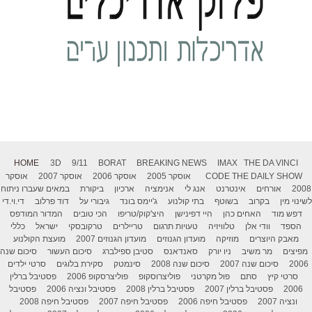
HOME
3D
9/11
BORAT
BREAKING NEWS
IMAX
THE DA VINCI
THE DAILY SHOW
CODE
אוסקר 2005
אוסקר 2006
אוסקר 2007
אוסקר
2008
אורחים
אינטרנט
אנג לי
אנימציה
ארכיון
ביקורת
במאים שעברו ניתוח
לשינוי מין
בקרוב
בשוטף
בתי קולנוע
ג'יימס בונד
גיבורי על
דוד פרלוב
די.וי.די
דפש מוד
האחים כהן
היי דפינישן
היצ'קוק/טריפו
הכי טובים
המדור המודפס
הספד
וודי אלן
טלוויזיה
טעויות תרגום
טריילרים
טרקובסקי
ישראל
כללי
מאבק היוצרים
מוזיקה
מועדון הגנוזים
מועדון הגנוזים 2007
מועצת הקולנוע
מפיצים
מר משיב
ניו יורק
סאנדאנס
סטיבן ספילברג
סיכום העשור
סיכום שנה
2006
סיכום שנה 2007
סיכום שנה 2008
סינמטק
סקירת בלוגים
סרטי ילדים
סרטי קיץ
סתם
פול מקרטני
פוליצרוסקופ
פוליצרסקופ 2006
פסטיבל ברלין
2006
פסטיבל ברלין 2007
פסטיבל ברלין 2008
פסטיבל ונציה 2006
פסטיבל
ונציה 2007
פסטיבל חיפה 2006
פסטיבל חיפה 2007
פסטיבל חיפה 2008