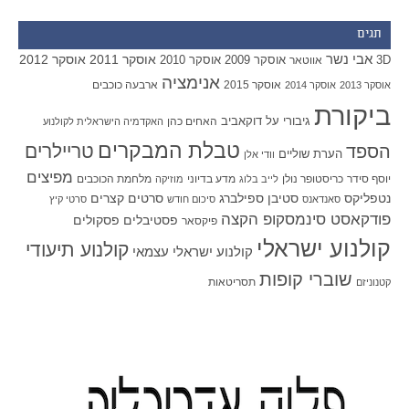
תגים
אבי נשר
אוסקר 2011
אוסקר 2012
אוסקר 2009
אוסקר 2010
3D
אווטאר
אנימציה
אוסקר 2015
ארבעה כוכבים
אוסקר 2013
אוסקר 2014
ביקורת
גיבורי על
דוקאביב
האחים כהן
האקדמיה הישראלית לקולנוע
טבלת המבקרים
טריילרים
הספד
הערת שוליים
וודי אלן
מפיצים
יוסף סידר
כריסטופר נולן
מדע בדיוני
מלחמת הכוכבים
לייב בלוג
מוזיקה
סטיבן ספילברג
סרטים קצרים
נטפליקס
סאנדאנס
סיכום חודש
סרטי קיץ
פודקאסט סינמסקופ הקצה
פסטיבלים
פסקולים
פיקסאר
קולנוע ישראלי
קולנוע תיעודי
קולנוע ישראלי עצמאי
שוברי קופות
תסריטאות
קטנוניזם