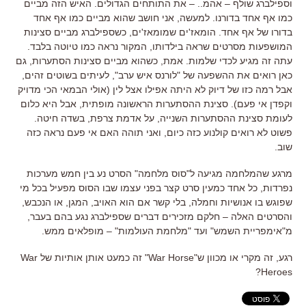
וספילברג שולף – אהמ.. – את התותחים הגדולים. האיש הזה מביים
כמו אף אחד בדורנו. למעשה, אני חושב שהוא מביים כמו אף אחד
בדורו של אף אחד. הומאז'ים שמומאז'ים, כשספילברג מביים סצינות
המושפעות מסרטים שראה בילדותו, המקור נראה כמו טיוטה בלבד.
עתה זה מגיע לכדי שלמות. אמת, כשהוא מביים סצינות הסתערות, גם
כאן רואים את ההשפעה של "לורנס איש ערב", לעיתים בשוטים זהים,
אבל רמה כזו של דיוק לא היתה אפילו אצל לין (אולי הבמאי הכי מדויק
וקפדן אי פעם). סצינת ההסתערות הראשונה מופתית, אבל היא כלום
לעומת סצינת ההסתערות השנייה, על אדמת צרפת, בשדה חיטה.
פשוט לא רואים קולנוע כזה כיום, ואני תוהה האם אי פעם נראה כזה
שוב.
מרגע שהמלחמה מגיעה ל"סוס מלחמה" הסרט נע בין חמש מערכות
נפרדות, כל אחד כמעין סרט קצר בפני עצמו שבו הסוס מפעיל בכל מי
שפוגש בו אנושיות וחמלה, בלי קשר אם הוא האויב, המגן, או הנכבש,
והסרטים האלה – חלקם מזכירים דברים שספילברג נגע בהם בעבר,
מ"אימפריית השמש" ועד "מלחמת העולמות" – מופלאים ממש.
רגע, זה מקרי או מכוון ש"War Horse" זה כמעט אותן אותיות של War
Heroes?