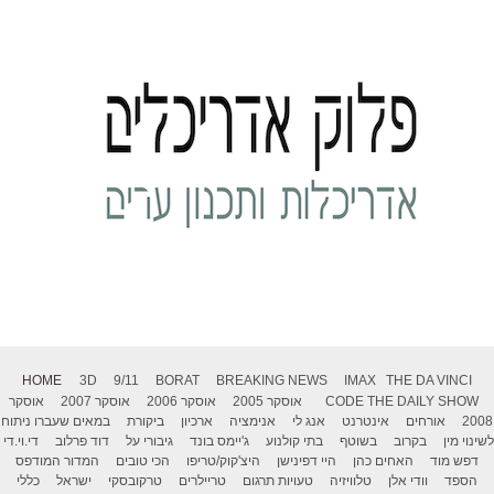
HOME
3D
9/11
BORAT
BREAKING NEWS
IMAX
THE DA VINCI
THE DAILY SHOW
CODE
אוסקר 2005
אוסקר 2006
אוסקר 2007
אוסקר
2008
אורחים
אינטרנט
אנג לי
אנימציה
ארכיון
ביקורת
במאים שעברו ניתוח
לשינוי מין
בקרוב
בשוטף
בתי קולנוע
ג'יימס בונד
גיבורי על
דוד פרלוב
די.וי.די
דפש מוד
האחים כהן
היי דפינישן
היצ'קוק/טריפו
הכי טובים
המדור המודפס
הספד
וודי אלן
טלוויזיה
טעויות תרגום
טריילרים
טרקובסקי
ישראל
כללי