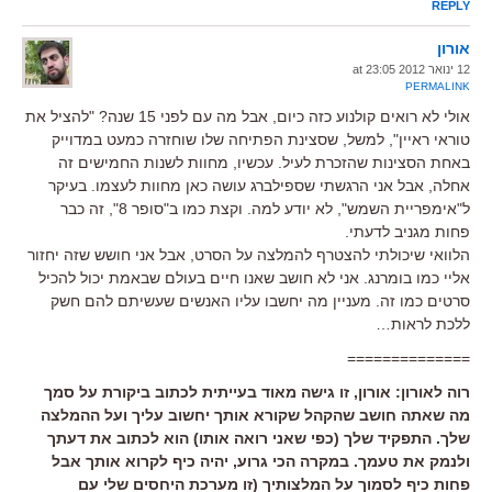
REPLY
אורון
12 ינואר 2012 at 23:05
PERMALINK
אולי לא רואים קולנוע כזה כיום, אבל מה עם לפני 15 שנה? "להציל את
טוראי ראיין", למשל, שסצינת הפתיחה שלו שוחזרה כמעט במדוייק
באחת הסצינות שהזכרת לעיל. עכשיו, מחוות לשנות החמישים זה
אחלה, אבל אני הרגשתי שספילברג עושה כאן מחוות לעצמו. בעיקר
ל"אימפריית השמש", לא יודע למה. וקצת כמו ב"סופר 8", זה כבר
פחות מגניב לדעתי.
הלוואי שיכולתי להצטרף להמלצה על הסרט, אבל אני חושש שזה יחזור
אליי כמו בומרנג. אני לא חושב שאנו חיים בעולם שבאמת יכול להכיל
סרטים כמו זה. מעניין מה יחשבו עליו האנשים שעשיתם להם חשק
ללכת לראות…
==============
רוה לאורון: אורון, זו גישה מאוד בעייתית לכתוב ביקורת על סמך
מה שאתה חושב שהקהל שקורא אותך יחשוב עליך ועל ההמלצה
שלך. התפקיד שלך (כפי שאני רואה אותו) הוא לכתוב את דעתך
ולנמק את טעמך. במקרה הכי גרוע, יהיה כיף לקרוא אותך אבל
פחות כיף לסמוך על המלצותיך (זו מערכת היחסים שלי עם