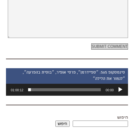
סינמסקופ 505: ״ספיידרמן״, פרסי אופיר, ״בוסית בהפרעה״,
״לגמור את הלילה״
נגן
01:00:12
00:00
אודיו
חיפוש
חיפוש