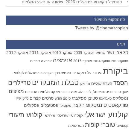
פסטיבל הקולנוע בירושלים 2026: שמונה או תשע המלצות
סינמסקופ בטוויטר
Tweets by @cinemascopian
תגים
אבי נשר
אוסקר 2011
אוסקר 2012
אוסקר 2009
אוסקר 2010
3D
אווטאר
אנימציה
אוסקר 2015
ארבעה כוכבים
אוסקר 2013
אוסקר 2014
ביקורת
גיבורי על
דוקאביב
האחים כהן
האקדמיה הישראלית לקולנוע
טבלת המבקרים
טריילרים
הספד
הערת שוליים
וודי אלן
מפיצים
יוסף סידר
כריסטופר נולן
מדע בדיוני
מלחמת הכוכבים
לייב בלוג
מוזיקה
סטיבן ספילברג
סרטים קצרים
נטפליקס
סאנדאנס
סיכום חודש
סרטי קיץ
פודקאסט סינמסקופ הקצה
פסטיבלים
פסקולים
פיקסאר
קולנוע ישראלי
קולנוע תיעודי
קולנוע ישראלי עצמאי
שוברי קופות
תסריטאות
קטנוניזם