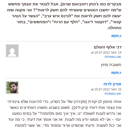
מבקרים כמו ג'ונתן רוזנבאום שנים). אבל לצנזר את עצמך מחשש
ש"מה יחשבו האנשים שעשיתי להם חשק לראות"? אני מקווה שזה
יעשה להם חשק לראות את "לורנס איש ערב", "הגשר על הנהר
קוואי", "דוקטור ז'יווגו", "חלף עם הרוח" ו"המחפשים", בתור
התחלה.
REPLY
דני אלוף העולם
14 ינואר 2012 at 19:37
PERMALINK
תשובת מחץ
REPLY
אורון לרוה
15 ינואר 2012 at 15:07
PERMALINK
אתה מוזמן לביקורת (סקירה) שלי על הסרט, כדי להיווכח שלא צינזרתי
את עצמי ואת דעתי (ניק-לינק). פשוט בשבוע ומשהו האחרונים כאשר
אני נדרש לענות לשאלה "נו, איך איך סוס מלחמה?" על בסיס כמעט
יומי – אני לא ממש יודע מה לענות. אז אני אומר את דעתי, כי מה עוד
אני יכול לעשות. ודעתי שהסרט ארוך ומפוזר מדי, אך עשוי למופת