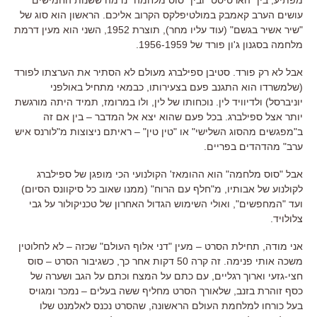
עושים הערב קאמבק במולטיפלקס הקרוב אליכם. הראשון הוא סוג של
"שיר אשיר בגשם" (עוד עליו מחר), תוצרת 1952, השני הוא מעין דרמת
מלחמה בסגנון ג'ון פורד של 1956-1959.
אבל לא רק פורד. סטיבן ספילברג מעולם לא הסתיר את הערצתו לפורד
(שלמשרדו הוא התגנב פעם בצעירותו, כבמאי מתחיל באולפני
יוניברסל) ולדיוויד לין. נוכחותו של לין, ולו במרומז, תמיד היתה מורגשת
יותר אצל ספילברג. בכל פעם שהוא יצא אל המדבר – בין אם זה
ב"מפגשים מהסוג השלישי" או "טין טין" – ראיתם ניצוצות מ"לורנס איש
ערב" מהדהדים בפריים.
אבל "סוס מלחמה" הוא ההומאז' הקולנועי הכי מופגן של ספילברג
לקולנוע של אבותיו, מ"חלף עם הרוח" (ממנו שאוב כל סיקוונס הסיום)
ועד "המחפשים", ואולי השימוש הגדול האחרון של טכניקולור על גבי
צלולויד.
אני מודה, תחילת הסרט – מעין "דני אלוף העולם" שכזה – לא לחלוטין
משכה אותי פנימה. זה קרה 50 דקות אחר כך, כשגיבור הסרט – סוס
חצי-גזעי וארוך רגליים, עם כתם על המצח וכתם על הגב ושערה של
כסף זוהרת בזנב, שלאורך הסרט מחליף ששה בעלים – נמכר ומגויס
בעל כורחו למלחמת העולם הראשונה, שהסרט נכנס לאלמנט שלו