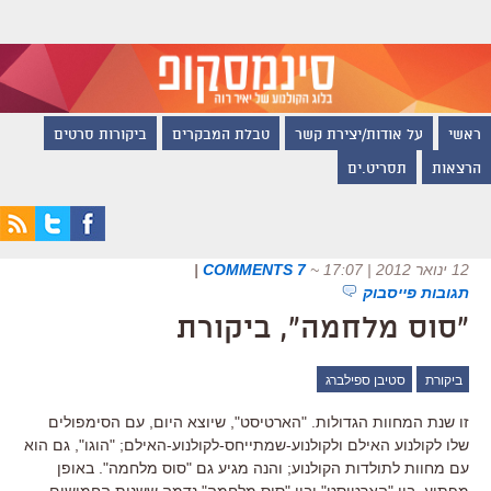
ראשי
על אודות/יצירת קשר
טבלת המבקרים
ביקורות סרטים
הרצאות
תסריט.ים
12 ינואר 2012 | 17:07
~
7 COMMENTS
|
תגובות פייסבוק
"סוס מלחמה", ביקורת
ביקורת
סטיבן ספילברג
זו שנת המחוות הגדולות. "הארטיסט", שיוצא היום, עם הסימפולים
שלו לקולנוע האילם ולקולנוע-שמתייחס-לקולנוע-האילם; "הוגו", גם הוא
עם מחוות לתולדות הקולנוע; והנה מגיע גם "סוס מלחמה". באופן
מפתיע, בין "הארטיסט" ובין "סוס מלחמה" נדמה ששנות החמישים