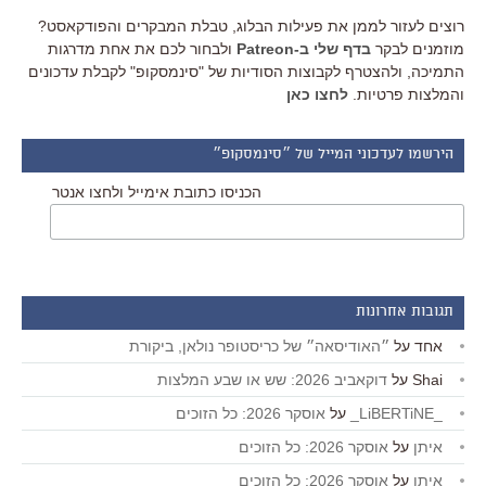
רוצים לעזור לממן את פעילות הבלוג, טבלת המבקרים והפודקאסט?
מוזמנים לבקר
בדף שלי ב-Patreon
ולבחור לכם את אחת מדרגות
התמיכה, ולהצטרף לקבוצות הסודיות של "סינמסקופ" לקבלת עדכונים
והמלצות פרטיות.
לחצו כאן
הירשמו לעדכוני המייל של ״סינמסקופ״
הכניסו כתובת אימייל ולחצו אנטר
תגובות אחרונות
אחד
על
״האודיסאה״ של כריסטופר נולאן, ביקורת
Shai
על
דוקאביב 2026: שש או שבע המלצות
_LiBERTiNE_
על
אוסקר 2026: כל הזוכים
איתן
על
אוסקר 2026: כל הזוכים
איתן
על
אוסקר 2026: כל הזוכים