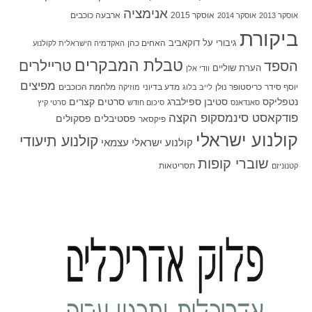
אנימציה
אוסקר 2015
ארבעה כוכבים
אוסקר 2013
אוסקר 2014
ביקורת
גיבורי על
דוקאביב
האחים כהן
האקדמיה הישראלית לקולנוע
טבלת המבקרים
טריילרים
הספד
הערת שוליים
וודי אלן
מפיצים
יוסף סידר
כריסטופר נולן
מדע בדיוני
מלחמת הכוכבים
לייב בלוג
מוזיקה
סטיבן ספילברג
סרטים קצרים
נטפליקס
סאנדאנס
סיכום חודש
סרטי קיץ
פודקאסט סינמסקופ הקצה
פסטיבלים
פסקולים
פיקסאר
קולנוע ישראלי
קולנוע תיעודי
קולנוע ישראלי עצמאי
שוברי קופות
תסריטאות
קטנוניזם