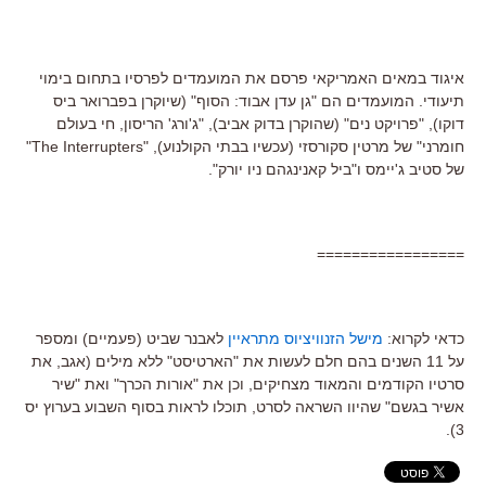
איגוד במאים האמריקאי פרסם את המועמדים לפרסיו בתחום בימוי
תיעודי. המועמדים הם "גן עדן אבוד: הסוף" (שיוקרן בפברואר ביס
דוקו), "פרויקט נים" (שהוקרן בדוק אביב), "ג'ורג' הריסון, חי בעולם
חומרני" של מרטין סקורסזי (עכשיו בבתי הקולנוע), "The Interrupters"
של סטיב ג'יימס ו"ביל קאנינגהם ניו יורק".
=================
כדאי לקרוא:
מישל הזנוויציוס מתראיין
לאבנר שביט (פעמיים) ומספר
על 11 השנים בהם חלם לעשות את "הארטיסט" ללא מילים (אגב, את
סרטיו הקודמים והמאוד מצחיקים, וכן את "אורות הכרך" ואת "שיר
אשיר בגשם" שהיוו השראה לסרט, תוכלו לראות בסוף השבוע בערוץ יס
3).