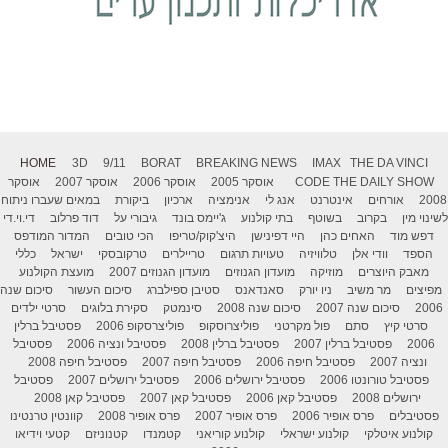
HOME
3D
9/11
BORAT
BREAKING NEWS
IMAX
THE DA VINCI
THE DAILY SHOW
CODE
אוסקר 2005
אוסקר 2006
אוסקר 2007
אוסקר
2008
אורחים
אינטרנט
אנג לי
אנימציה
ארכיון
ביקורת
במאים שעברו ניתוח
לשינוי מין
בקרוב
בשוטף
בתי קולנוע
ג'יימס בונד
גיבורי על
דוד פרלוב
די.וי.די
דפש מוד
האחים כהן
היי דפינישן
היצ'קוק/טריפו
הכי טובים
המדור המודפס
הספד
וודי אלן
טלוויזיה
טעויות תרגום
טריילרים
טרקובסקי
ישראל
כללי
מאבק היוצרים
מוזיקה
מועדון הגנוזים
מועדון הגנוזים 2007
מועצת הקולנוע
מפיצים
מר משיב
ניו יורק
סאנדאנס
סטיבן ספילברג
סיכום העשור
סיכום שנה
2006
סיכום שנה 2007
סיכום שנה 2008
סינמטק
סקירת בלוגים
סרטי ילדים
סרטי קיץ
סתם
פול מקרטני
פוליצרוסקופ
פוליצרסקופ 2006
פסטיבל ברלין
2006
פסטיבל ברלין 2007
פסטיבל ברלין 2008
פסטיבל ונציה 2006
פסטיבל
ונציה 2007
פסטיבל חיפה 2006
פסטיבל חיפה 2007
פסטיבל חיפה 2008
פסטיבל טורונטו 2006
פסטיבל ירושלים 2006
פסטיבל ירושלים 2007
פסטיבל
ירושלים 2008
פסטיבל קאן 2006
פסטיבל קאן 2007
פסטיבל קאן 2008
פסטיבלים
פרס אופיר 2006
פרס אופיר 2007
פרס אופיר 2008
קוונטין טרנטינו
קולנוע איטלקי
קולנוע ישראלי
קולנוע קוריאני
קטמנדו
קטנוניזם
קטעי וידיאו