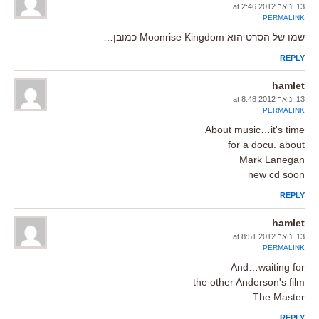
13 ינואר 2012 at 2:46
PERMALINK
שמו של הסרט הוא Moonrise Kingdom כמובן…
REPLY
hamlet
13 ינואר 2012 at 8:48
PERMALINK
About music…it's time
for a docu. about
Mark Lanegan
new cd soon
REPLY
hamlet
13 ינואר 2012 at 8:51
PERMALINK
And…waiting for
the other Anderson's film
The Master
REPLY