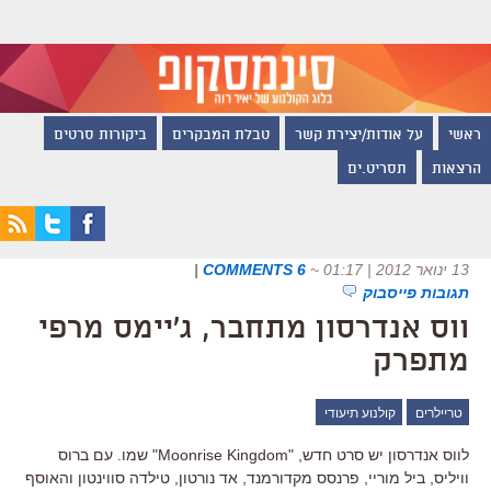
ראשי
על אודות/יצירת קשר
טבלת המבקרים
ביקורות סרטים
הרצאות
תסריט.ים
13 ינואר 2012 | 01:17
~
6 COMMENTS
|
תגובות פייסבוק
ווס אנדרסון מתחבר, ג'יימס מרפי
מתפרק
טריילרים
קולנוע תיעודי
לווס אנדרסון יש סרט חדש, "Moonrise Kingdom" שמו. עם ברוס
וויליס, ביל מוריי, פרנסס מקדורמנד, אד נורטון, טילדה סווינטון והאוסף