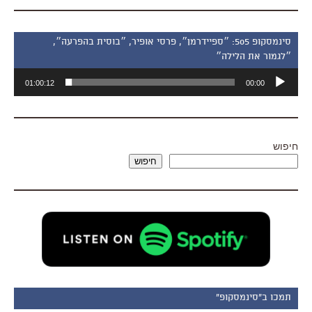
סינמסקופ 505: ״ספיידרמן״, פרסי אופיר, ״בוסית בהפרעה״,
״לגמור את הלילה״
נגן
01:00:12
00:00
אודיו
חיפוש
חיפוש
תמכו ב"סינמסקופ"