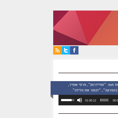
סינמסקופ 505: ״ספיידרמן״, פרסי אופיר,
בהפרעה״, ״לגמור את הלילה״
השתמש
01:00:12
00:
במקש
למעלה/למטה
כדי