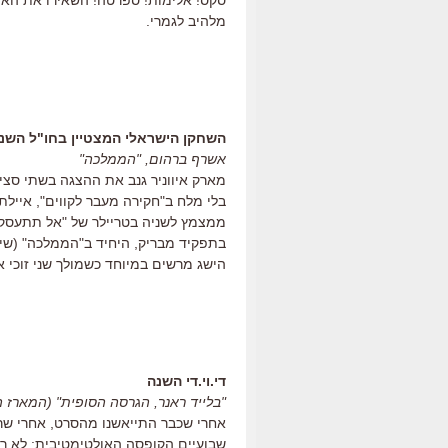
סקס! אלימות! ספרטה! השאירו את האינ
מלהיב לגמרי.
השחקן הישראלי המצטיין בחו"ל השנ
אשרף ברהום, "הממלכה"
מארק איווניר גנב את ההצגה בשתי סצינו
בלי מלח ב"חקירה מעבר לקווים", איילת
ממצמץ לשניה בטריילר של "אל תתעסקו
בתפקיד מבריק, היחיד ב"הממלכה" (שיי
הישג מרשים במיוחד כשמולך שני זוכי או
די.וי.די השנה
"בלייד ראנר, הגרסה הסופית" (המארז 
אחרי שכבר התייאשנו מהסרט, אחרי שריד
שבועיים הקופסה האולטימטיבית: לא 