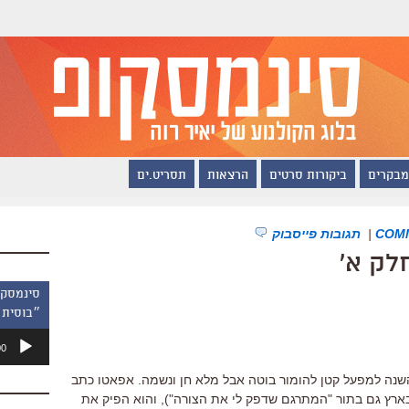
מבקרים
ביקורות סרטים
הרצאות
תסריט.ים
|
תגובות פייסבוק
״בוסית 
נגן
00
אודיו
ע עם "בתול בן 40" הפך השנה למפעל קטן להומור בוטה אבל מלא חן ונשמה. אפאטו כתב
בארץ גם בתור "המתרגם שדפק לי את הצורה"), והוא הפיק את