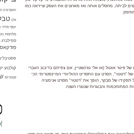
ים לביתה, מחסלים אותה ואז מארגנים את העסק שייראה כמו
האקדמיה הי
וחמץ.
טבל
אלן
יוסף סידר
כ
מלחמת הכו
ספילברג
ס
פודקאסט
פסטיבלים
קולנוע י
ל פיטר אוטול (או אלי גורנשטיין, אם צפיתם בדיבוב העברי
 "רטטוי", הסרט עם התסריט ההוליוודי המיינסטרימי הכי
שו
קטנוניזם
ל תפקידו של מבקר, הופך את "רטטוי" מסרט אנימציה
ות המתוחכמות והבוגרות שנוצרו השנה.