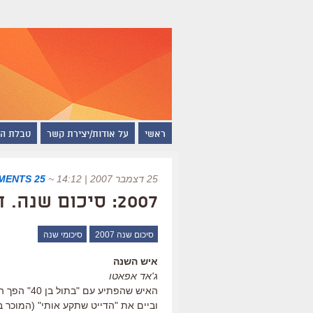
ראשי
על אודות/יצירת קשר
טבלת ה
25 דצמבר 2007 | 14:12
~
25 COMMENTS
2007: סיכום שנה. חלק א'
סיכום שנה 2007
סיכומי שנה
איש השנה
ג'אד אפאטו
האיש שהפתי
וביים את "הדייט שתקע אותי" (המוכר 