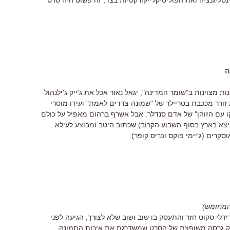
טליגנציה ואת הפוליטיקלי-קורקטיות בצד, זה פשוט היה סרט
ה
ת מצוינות ב"שומר המדינה", יגאל נאור אכל את ג'ייק ג'ילנהול
 זורר מככבת בטריילר של "שמונה צדדים לאמת" ועידו מוסרי
 עם הזוהן" של אדם סנדלר. אבל אשרף ברהום מאפיל על כולם
צא בארץ בסוף השבוע הקרוב) שכתוב היטב ומבוצע לעילא.
סקרים (ג'יימי פוקס וכריס קופר).
המחומש)
לי סקוט חזר והתעסק בו שוב ושוב שלא לצורך, הגיעה לפני
רק גרסה משופצת של הסרט שמשדרגת את איכות התמונה