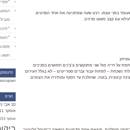
״ספייד
שעומד בפני עצמו. רבע שעה שמתניעה את אחד הסרטים
לעילא עם קצב פשוט מרהיב.
מוביל
״תיכון
״האודי
תשע ה
המרחץ
לחמת על חייה מול שני מתנקשים צ'צ'נים חמושים בסכינים
בלתי נשכחת – לפחות עבור גברים סטרייטים – לא בגלל העירום
סינמסקו
ינה קיצונית, בוטה, שהולכת עד הסוף ומותירה את הצופים
ascopian
תגים
אבי נ
3D
אוסקר 2011
אוסקר 2015
ביקו
ממה מוחלטת, מוצאת אחת מדמויות המשנה ב"מייקל קלייטון"