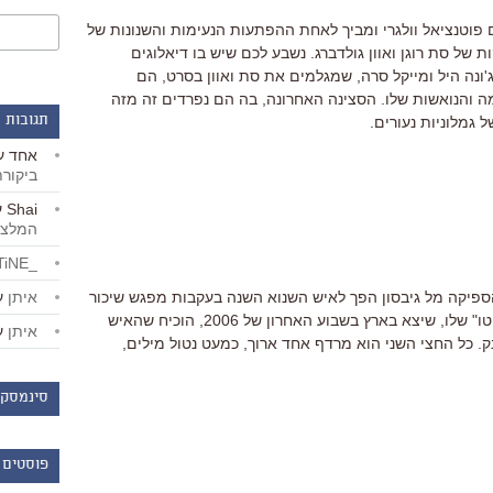
פוטנציאל וולגרי ומביך לאחת ההפתעות הנעימות והשנונות של
ל סת רוגן ואוון גולדברג. נשבע לכם שיש בו דיאלוגים
ונה היל ומייקל סרה, שמגלמים את סת ואוון בסרט, הם
ה והנואשות שלו. הסצינה האחרונה, בה הם נפרדים זה מזה
תגובות 
 גמלוניות נעורים.
אחד
ע
ביקור
Shai
ע
המלצו
_LiBERTiNE_
איתן
ע
הספיקה מל גיבסון הפך לאיש השנוא השנה בעקבות מפגש שיכור
ואנטישמי שלו עם החוק. אבל "אפוקליפטו" שלו, שיצא בארץ בשבוע האחרון של 2006, הוכיח שהאיש
איתן
ע
. כל החצי השני הוא מרדף אחד ארוך, כמעט נטול מילים,
סינמסקו
פוסטים 