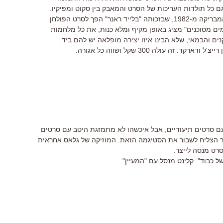
ם כל תולדות העריכות של הסרט והמאבק בין סקוט ומפיקיו.
ולראשונה בדי.וי.די: הגרסה המקורית והמבריקה מ-1982, שבזכותה "בלייד ראנר" הפך לסרט הפולחן
מים מסוכנים" מציג באופן מקיף ומלא כנות, את כל מלחמות
ם והבמאי, שלא הבינו איזו יצירה מופלאה יש להם ביד.
. זה עולה 300 שקל ושווה כל אגורה.
עם סרטים תיעודיים, אבל איכשהו לא מתמזגת היטב עם סרטים
ייר הצליח לשבור את הסטיגמה הזאת. המוזיקה של גלאס אחראית
ט מנסה לייצר.
ל כבוד". קלינט מנסל עם "המעיין".