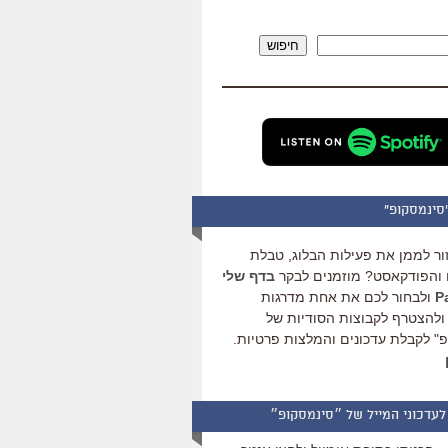
להגביר
או
חיפוש
להנמיך
עוצמת
שמע.
סינמסקופ"
ור לממן את פעילות הבלוג, טבלת
והפודקאסט? מוזמנים לבקר
בדף שלי
ולבחור לכם את אחת מדרגות
ולהצטרף לקבוצות הסודיות של
" לקבלת עדכונים והמלצות פרטיות.
לעדכוני המייל של ״סינמסקופ״