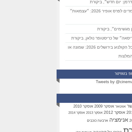
רמן: יום חדש״, ביקורת
המועמדים לפרס אופיר 2026: ״עצמאות״
 מגשימים״, ביקורת
סאה״ של כריסטופר נולאן, ביקורת
פסטיבל הקולנוע בירושלים 2026: שמונה או
מלצות
פ בטוויטר
Tweets by @cinem
שר
אוסקר 2009
אוסקר 2010
אווטאר
אוסקר 2012
אוסקר 2013
אוסקר 2014
אנימציה
ארבעה כוכבים
רת