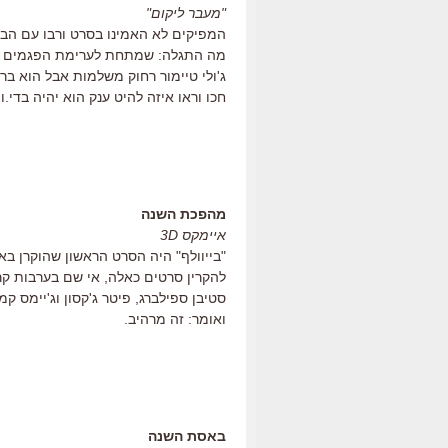
"מעבר ליקום"
המפיקים לא האמינו בסרט ורבו עם הבמא
מה התגלה: שמתחת לערימת הפגמים וח
ג'ולי טיימור רחוק משלמות אבל הוא בר
חכו וראו איזה להיט ענק הוא יהיה בדי.וי.
מהפכת השנה
איימקס 3D
"בייוולף" היה הסרט הראשון שהוקרן בא
להקרין סרטים כאלה, אי שם בערבות קר
סטיבן ספילברג, פיטר ג'קסון וג'יימס ק
ואומר: זה מרהיב.
באסת השנה