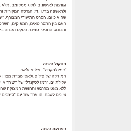
וגורמת לאישונים לזלוג ממקומם, אלא ג
שהוא כיום. הסרט התיעודי המצורף, "י
האגו בין התסריטאים, המפיקים, השחקני
והבונוס החגיגי: סצינת הסקס הגנוזה בין רייצ'ל ודארקד
פסקול השנה
"רמז לסקנדל", פיליפ גלאס
המוזיקה של פיליפ גלאס עובדת מצוין 
עלילתיים. "רמז לסקנדל" של ריצ'רד א
ללא מעט מהרגש ותחושת המצוקה שהסר
ציונים לשבח: הווארד שור עם "סימנים ש
הפתעת השנה