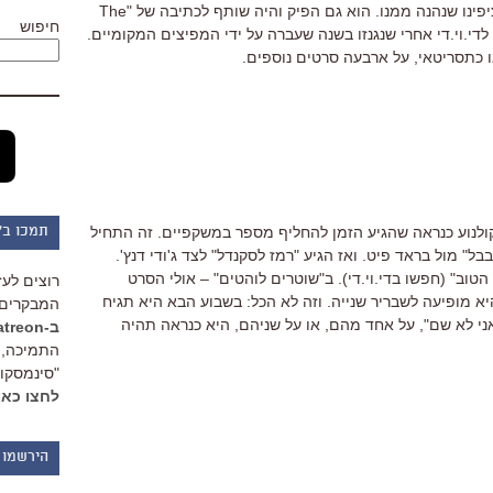
"סופרבד", אולי הסרט הכי מהנה שלא ציפינו שנהנה ממנו. הוא גם הפיק והיה שותף לכתיבה של "The
חיפוש
השנה לדי.וי.די אחרי שנגנזו בשנה שעברה על ידי המפיצים המקומיים.
 כתסריטאי, על ארבעה סרטים נוספים.
לנוע כנראה שהגיע הזמן להחליף מספר במשקפיים. זה התחיל
תמכו ב"
20 כשנחתה עם "בבל" מול בראד פיט. ואז הגיע "רמז לסקנדל" לצד ג'ודי דנץ'.
טוב" (חפשו בדי.וי.די). ב"שוטרים לוהטים" – אולי הסרט
רוצים לעז
יא מופיעה לשבריר שנייה. וזה לא הכל: בשבוע הבא היא תגיח
המבקרים 
אני לא שם", על אחד מהם, או על שניהם, היא כנראה תהיה
ב-Patreon
התמיכה, 
"סינמסקופ
לחצו כאן
הירשמו 