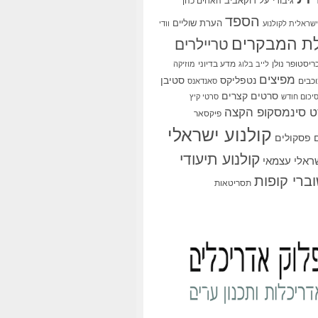
גיבורי על
דוקאביב
האחים כהן
הספד
הערת שוליים
שראלית לקולנוע
וודי
ת המבקרים
טריילרים
ריסטופר נולן
מדע בדיוני
לייב בלוג
מוזיקה
מפיצים
סטיבן
נטפליקס
כבים
סאנדאנס
סרטים קצרים
יכום חודש
סרטי קיץ
 סינמסקופ הקצה
פיקסאר
קולנוע ישראלי
פסקולים
קולנוע תיעודי
שראלי עצמאי
ברי קופות
תסריטאות