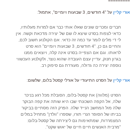
=========
אורי קליין
על "4 חודשים, 3 שבועות ויומיים", אתמול:
חברים ומכרים שונים שאלו אותי כבר אם למרות מעלותיו,
כדאי לצפות בסרט שיצא לו שם של יצירה מדכאת וקשה. אין
לי די מלים לומר עד כמה זה כדאי. אם הקולנוע חשוב לכם,
והחיים גם כן, "4 חודשים, 3 שבועות ויומיים" הוא סרט
לראותו. וגם אם הצפייה בסרט אינה קלה, ויוצאים ממנו
בגרון חנוק, עדיין עצם העובדה שהוא נוצר, ולקולנוע העכשווי
נוספה יצירה כה גדולה, מעוררת גם סיפוק רב.
אורי קליין
על הסרט התיעודי על אורלי קסטל בלום, שלשום:
הסרט (מלווה) את קסטל-בלום, הסובלת מכל רגע בניכר
שלה, אל הקפה השכונתי שבו היא שותה את קפה הבוקר
שלה מול המחשב הנייד שלה. הפרק הזה מסתיים בביקור
בביתו של הסופר הנרי תורו, שספרו "וולדן" מתחיל במלים
המצמררות, שמתאימות גם ליצירתה של קסטל-בלום:
"מרבית האנשים חיים חיים של יאוש שקט".