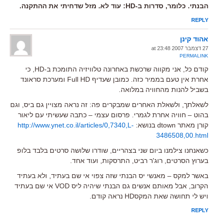
הבנתי. כלומר, סדרות ב-HD: עוד לא. מזל שדחיתי את ההתקנה.
REPLY
אהוד קינן
27 דצמבר 2007 at 23:48
PERMALINK
קודם כל, אני מקווה שרכשת באחרונה טלוויזיה התומכת ב-HD, כי
אחרת אין טעם בממיר כזה. כמובן שעדיף Full HD ומערכת סראונד
בשביל להנות מהחוויה במלואה.
לשאלתך, ולשאלת האחרים שמבקרים פה: זה נראה מצויין גם ביס, וגם
בהוט – חוויה אחרת לגמרי. פרסום עצמי – כתבה שעשיתי עם ליאור
קורן מאתר dtown בנושא:
http://www.ynet.co.il/articles/0,7340,L-
3486508,00.html
כשאנחנו צילמנו ביום שני בצהריים, שודרו שלושה סרטים בלבד בלופ
בערוץ הסרטים, רוג'ר רביט, התרסקות, ועוד אחד.
באשר למקס – מאנשי יס הבנתי שזה צפוי אי שם בעתיד, ולא בעתיד
הקרוב, אבל מאותם אנשים גם הבנתי שיהיה ליס VOD אי שם בעתיד
ויש לי תחושה שאת המקסHD נראה קודם.
REPLY