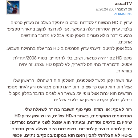
assafTV
26 דצמבר 2007 at 20:24
PERMALINK
ערוץ ה-HD המשותף לסדרות וסרטים יתפקד בשלב זה כערוץ סרטים
בלבד. ערוץ הסדרות יעלה בהמשך. אני לא רוצה לנקוב בתאריך ספציפי
כרגע כי דברים לא סגורים באופן סופי אבל לא מדובר בחודשים
ארוכים.
בכל אופן למיטב ידיעתי ערוץ הסרטים ב-HD כבר עלה בתחילת השבוע.
מקס HD צפוי יהיה כנראה, ושוב, בלי להתחייב, בסוף 2008/תחילת
2009. ה"כנראה" מתייחס לתאריך, לא למקס HD עצמו. זה יהיה
בוודאות.
עוד משהו קטן בקשר לאולפנים, האולפן היחיד שהחלון הראשון שלו
אצל הוט הוא פוקס כך שצופי הוט ייהנו קודם מבוראט ורק לאחר מספר
חודשים הוא ינחת אצל צופי יס. בשאר האולפנים מדובר בחלון מקביל
ובחלק בחלון הקרנה ראשון או בלעדי אצל יס.
רוה לאסף: או, תודה. סוף סוף תשובה ברורה לשאלה שלי.
הפרסומים המוקדמים, באתר ה-HD של יס, היו שיושק ערוץ HD
שיהיו בו סרטים וסדרות, ובעתיד הוא יפוצל לשני ערוצים נפרדים:
ערוץ לסרטים וערוץ לסדרות. כשפורסם היום שעלה ערוץ סרטים
ב-HD לא הצלחתי להבין האם הוא במקום/בנוסף/בינתיים. עכשיו