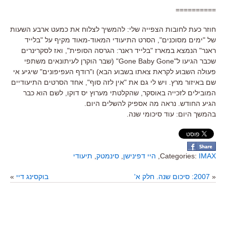
==========
חוזר כעת לחובות הצפייה שלי: להמשיך לצלוח את כמעט ארבע השעות
של "ימים מסוכנים", הסרט התיעודי המאוד-מאוד מקיף על "בלייד
ראנר" הנמצא במארז "בלייד ראנר: הגרסה הסופית", ואז לסקרינרים
שכבר הגיעו ל"Gone Baby Gone" (שבר הוקרן לעיתונאים משתפי
פעולה השבוע לקראת צאתו בשבוע הבא) ו"רודף העפיפונים" שיגיע אי
שם באיזור מרץ. ויש לי גם את "אין לזה סוף", אחד הסרטים התיעודיים
המובילים לזכייה באוסקר, שהקלטתי מערוץ יס דוקו, לשם הוא כבר
הגיע החודש. נראה מה אספיק להשלים היום.
בהמשך היום: עוד סיכומי שנה.
IMAX
Categories:
,
היי דפינישן
,
סינמטק
,
תיעודי
«
2007: סיכום שנה. חלק א'
בוקסינג דיי
»