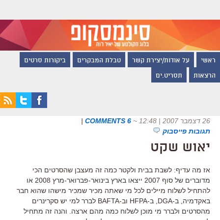
ראשי
על אודות/יצירת קשר
טבלת המבקרים
ביקורות סרטים
הרצאות
תסריט.ים
26 דצמבר 2007 | 12:48
~
6 COMMENTS
|
תגובות פייסבוק
יאוש שקט
אז מה עדיף: לשבת בבית ולקטר כמה זה מעצבן שהסרטים הכי
מדוברים של סוף 2007 ייצאו בארץ בינואר-פברואר-מרץ 2008 או
להתחיל לשלוח מיילים לכל מי שאתה מכיר שמכיר מישהו שהוא חבר
באקדמיה, ב-DGA, ב-HFPA וב-BAFTA לברר למי יש סקרינרים
מהסרטים ולברר מי מוכן לשלוח כמה מהם ארצה. והנה זה מתחיל