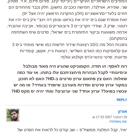
המפיצים הישראליים העיקריים (יונייטד קינג, פורום פילם, א.ד. מטלון,
שני, שפירא, אורלנדו, חמישה כוכבים, נחשון), חלק נכבד מהחוזים הם
חוזים בלעדיים/ראשוניים (חלון ההקרנה הראשון יהיה אצל יס).
זאת אומרת שגם ביס יהיה את בוראט וצופן דה וינצ'י ורק ביס יהיו את
רטטוי, שרק 3, שודדי הקריביים 3 ורובוטריקים (ובופור, אביבה אהובתי,
אדמה משוגעת וביקור התזמורת ביס ישראלי, סרטים שיס השתתפה
בהפקתם).
נחנכות החל מה-10/1 רצועות שידור חדשות כמו שישי מופתי ביס 3
עם קלאסיקות כמו האדם השלישי, רצועות גייז, אקשן, קומדיות
פרועות, סרטי טינאייג'רס וקולנוע עולמי.
רוה לאסף: הו תודה. הקומוניקט שהגיע היה מאוד מבולבל
וניסיונותיי לקבל הבהרות מיחצניתכם עלו בתוהו. אז עוד כמה
שאלות: האם צץ פתאום ערוץ סרטים ב-HD? האם לא תוכנן
במקור ערוץ סרטים וסדרות מעורבב שיופרד בעתיד? אז מה יש
עכשיו בפועל? ערוץ אחד? שני ערוצים? ומתי יהיה יס מקס HD?
REPLY
אורון
26 דצמבר 2007 at 17:33
PERMALINK
יאיר, קבל המלצה ממשת"פ – שב קודם כל לראות את הסרט של