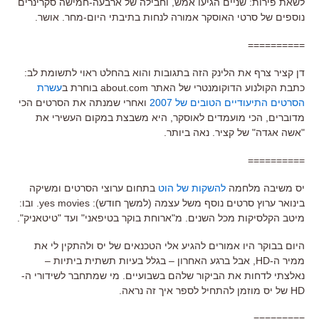
לשאת פירות: שניים הגיעו אמש, וחבילה של ארבעה-חמישה סקרינרים
נוספים של סרטי האוסקר אמורה לנחות בתיבתי היום-מחר. אושר.
==========
דן קציר צרף את הלינק הזה בתגובות והוא בהחלט ראוי לתשומת לב:
כתבת הקולנוע הדוקומנטרי של האתר about.com בוחרת ב
עשרת
הסרטים התיעודיים הטובים של 2007
ואחרי שמנתה את הסרטים הכי
מדוברים, הכי מועמדים לאוסקר, היא משבצת במקום העשירי את
"אשה אגדה" של קציר. נאה ביותר.
==========
יס משיבה מלחמה
להשקות של הוט
בתחום ערוצי הסרטים ומשיקה
בינואר ערוץ סרטים נוסף משל עצמה (למשך חודש): yes movies. ובו:
מיטב הקלסיקות מכל השנים. מ"ארוחת בוקר בטיפאני" ועד "טיטאניק".
היום בבוקר היו אמורים להגיע אלי הטכנאים של יס ולהתקין לי את
ממיר ה-HD, אבל ברגע האחרון – בגלל בעיות תשתית ביתיות –
נאלצתי לדחות את הביקור שלהם בשבועיים. מי שמתחבר לשידורי ה-
HD של יס מוזמן להתחיל לספר איך זה נראה.
=========