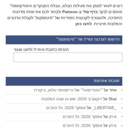
רוצים לעזור לממן את פעילות הבלוג, טבלת המבקרים והפודקאסט?
מוזמנים לבקר
בדף שלי ב-Patreon
ולבחור לכם את אחת מדרגות
התמיכה, ולהצטרף לקבוצות הסודיות של "סינמסקופ" לקבלת עדכונים
והמלצות פרטיות.
לחצו כאן
הירשמו לעדכוני המייל של ״סינמסקופ״
הכניסו כתובת אימייל ולחצו אנטר
תגובות אחרונות
אחד
על
״האודיסאה״ של כריסטופר נולאן, ביקורת
Shai
על
דוקאביב 2026: שש או שבע המלצות
_LiBERTiNE_
על
אוסקר 2026: כל הזוכים
איתן
על
אוסקר 2026: כל הזוכים
איתן
על
אוסקר 2026: כל הזוכים