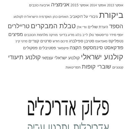
אנימציה
אוסקר 2015
ארבעה כוכבים
אוסקר 2013
אוסקר 2014
ביקורת
גיבורי על
דוקאביב
האחים כהן
האקדמיה הישראלית לקולנוע
טבלת המבקרים
טריילרים
הספד
הערת שוליים
וודי אלן
מפיצים
יוסף סידר
כריסטופר נולן
מדע בדיוני
מלחמת הכוכבים
לייב בלוג
מוזיקה
סטיבן ספילברג
סרטים קצרים
נטפליקס
סאנדאנס
סיכום חודש
סרטי קיץ
פודקאסט סינמסקופ הקצה
פסטיבלים
פסקולים
פיקסאר
קולנוע ישראלי
קולנוע תיעודי
קולנוע ישראלי עצמאי
שוברי קופות
תסריטאות
קטנוניזם