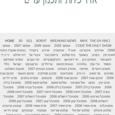
HOME
3D
9/11
BORAT
BREAKING NEWS
IMAX
THE DA VINCI
THE DAILY SHOW
CODE
אוסקר 2005
אוסקר 2006
אוסקר 2007
אוסקר
2008
אורחים
אינטרנט
אנג לי
אנימציה
ארכיון
ביקורת
במאים שעברו ניתוח
לשינוי מין
בקרוב
בשוטף
בתי קולנוע
ג'יימס בונד
גיבורי על
דוד פרלוב
די.וי.די
דפש מוד
האחים כהן
היי דפינישן
היצ'קוק/טריפו
הכי טובים
המדור המודפס
הספד
וודי אלן
טלוויזיה
טעויות תרגום
טריילרים
טרקובסקי
ישראל
כללי
מאבק היוצרים
מוזיקה
מועדון הגנוזים
מועדון הגנוזים 2007
מועצת הקולנוע
מפיצים
מר משיב
ניו יורק
סאנדאנס
סטיבן ספילברג
סיכום העשור
סיכום שנה
2006
סיכום שנה 2007
סיכום שנה 2008
סינמטק
סקירת בלוגים
סרטי ילדים
סרטי קיץ
סתם
פול מקרטני
פוליצרוסקופ
פוליצרסקופ 2006
פסטיבל ברלין
2006
פסטיבל ברלין 2007
פסטיבל ברלין 2008
פסטיבל ונציה 2006
פסטיבל
ונציה 2007
פסטיבל חיפה 2006
פסטיבל חיפה 2007
פסטיבל חיפה 2008
פסטיבל טורונטו 2006
פסטיבל ירושלים 2006
פסטיבל ירושלים 2007
פסטיבל
ירושלים 2008
פסטיבל קאן 2006
פסטיבל קאן 2007
פסטיבל קאן 2008
פסטיבלים
פרס אופיר 2006
פרס אופיר 2007
פרס אופיר 2008
קוונטין טרנטינו
קולנוע איטלקי
קולנוע ישראלי
קולנוע קוריאני
קטמנדו
קטנוניזם
קטעי וידיאו