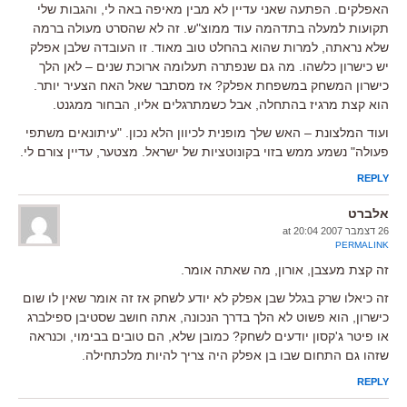
האפלקים. הפתעה שאני עדיין לא מבין מאיפה באה לי, והגבות שלי
תקועות למעלה בתדהמה עוד ממוצ"ש. זה לא שהסרט מעולה ברמה
שלא נראתה, למרות שהוא בהחלט טוב מאוד. זו העובדה שלבן אפלק
יש כישרון כלשהו. מה גם שנפתרה תעלומה ארוכת שנים – לאן הלך
כישרון המשחק במשפחת אפלק? אז מסתבר שאל האח הצעיר יותר.
הוא קצת מרגיז בהתחלה, אבל כשמתרגלים אליו, הבחור ממגנט.
ועוד המלצונת – האש שלך מופנית לכיוון הלא נכון. "עיתונאים משתפי
פעולה" נשמע ממש בזוי בקונוטציות של ישראל. מצטער, עדיין צורם לי.
REPLY
אלברט
26 דצמבר 2007 at 20:04
PERMALINK
זה קצת מעצבן, אורון, מה שאתה אומר.
זה כיאלו שרק בגלל שבן אפלק לא יודע לשחק אז זה אומר שאין לו שום
כישרון, הוא פשוט לא הלך בדרך הנכונה, אתה חושב שסטיבן ספילברג
או פיטר ג'קסון יודעים לשחק? כמובן שלא, הם טובים בבימוי, וכנראה
שזהו גם התחום שבו בן אפלק היה צריך להיות מלכתחילה.
REPLY