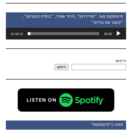
סינמסקופ 505: ״ספיידרמן״, פרסי אופיר, ״בוסית בהפרעה״,
״לגמור את הלילה״
נגן
01:00:12
00:00
אודיו
חיפוש
חיפוש
תמכו ב"סינמסקופ"