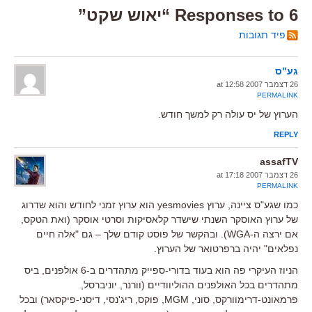
6 Responses to “יאוש שקט”
פיד תגובות
גע"ס
26 דצמבר 2007 at 12:58
PERMALINK
הערוץ של יס עולה רק למשך חודש.
REPLY
assafTV
26 דצמבר 2007 at 17:18
PERMALINK
כמו שגע"ס ציינה, ערוץ yesmovies הוא ערוץ זמני לחודש והוא שדרוג
של ערוץ האוסקר השנתי שישדר קלאסיקות וסרטי אוסקר (ואת הטקס,
אם ירצה ה-WGA). ובהקשר של פוסט קודם שלך – גם "אלה חיים
נפלאים" יהיה ברפרטואר של הערוץ.
הניוז העיקרי פה הוא בעוד בדורי-ספייק מתהדרים ב-6 אולפנים, ביס
מתהדרים בכל האולפנים ההוליוודיים (וורנר, יוניברסל,
פרמאונט-דרימוורקס, סוני, MGM, פוקס, ריג'נסי, דיסני-פיקסאר) ובכל