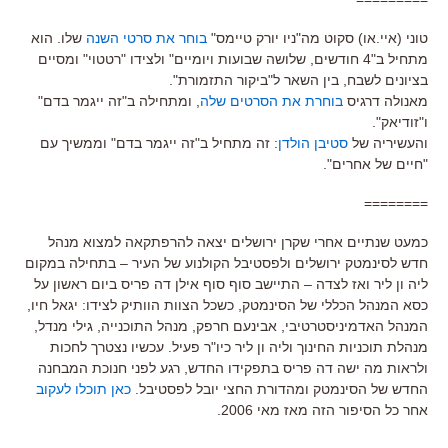
טוני (איי.או) סקוט מה"ניו יורק טיימס"
בוחר את סרטי השנה
שלו. הוא
מתחיל ב"4 חודשים, שלושה שבועות ויומיים" ולצידו "רטטוי" ומסיים
בציונים לשבח, בין השאר ל"ביקור התזמורת".
מאנולה דרגיס
בוחרת את הסרטים שלה
, ומתחילה ב"זה ייגמר בדם"
ו"זודיאק".
והעשיריה של
סטיבן הולדן
: זה מתחיל ב"זה ייגמר בדם" וממשיך עם
"חיים של אחרים".
========
כמעט שנתיים אחרי שקרן ירושלים יצאה להרפתקאה למצוא מנהל
חדש לסינמטק ירושלים ולפסטיבל הקולנוע של העיר – בתחילה במקום
ליה ון ליר ואז לצדה – התיישב סוף סוף אילן דה פריס ביום ראשון על
כסא המנהל הכללי של הסינמטק, כשכל הצוות הוותיק לצידו: יגאל חיו,
המנהל האדמיניסטרטיבי, אבינעם חרפק, מנהל התוכנייה, גילי מנדל,
מנהלת תוכניות החינוך וליה ון ליר כיו"ר פעיל. עכשיו נצטרך לחכות
ולראות מה ישה דה פריס בתפקידו החדש, רגע לפני חנוכת המבחנה
החדש של הסינמטק ומהדורת החצי יובל לפסטיבל.
כאן תוכלו לעקוב
אחר כל הסיפור הזה מאז מאי 2006.