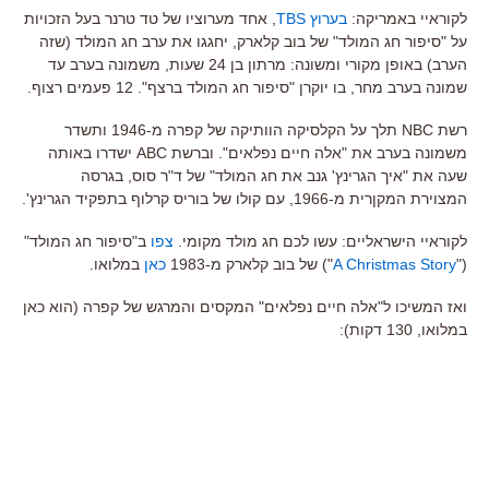
לקוראיי באמריקה:
בערוץ TBS
, אחד מערוציו של טד טרנר בעל הזכויות
על "סיפור חג המולד" של בוב קלארק, יחגגו את ערב חג המולד (שזה
הערב) באופן מקורי ומשונה: מרתון בן 24 שעות, משמונה בערב עד
שמונה בערב מחר, בו יוקרן "סיפור חג המולד ברצף". 12 פעמים רצוף.
רשת NBC תלך על הקלסיקה הוותיקה של קפרה מ-1946 ותשדר
משמונה בערב את "אלה חיים נפלאים". וברשת ABC ישדרו באותה
שעה את "איך הגרינץ' גנב את חג המולד" של ד"ר סוס, בגרסה
המצוירת המקןרית מ-1966, עם קולו של בוריס קרלוף בתפקיד הגרינץ'.
לקוראיי הישראליים: עשו לכם חג מולד מקומי.
צפו
ב"סיפור חג המולד"
("
A Christmas Story
") של בוב קלארק מ-1983
כאן
במלואו.
ואז המשיכו ל"אלה חיים נפלאים" המקסים והמרגש של קפרה (הוא כאן
במלואו, 130 דקות):