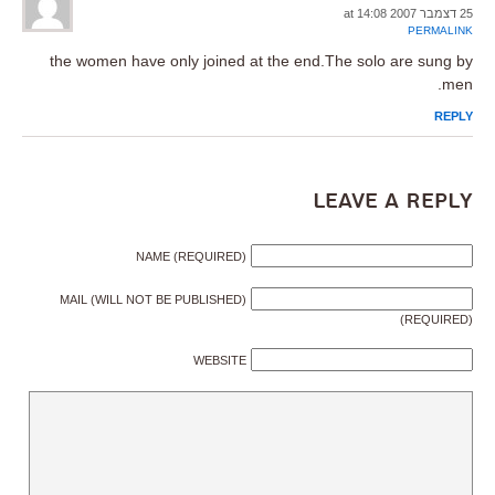
25 דצמבר 2007 at 14:08
PERMALINK
the women have only joined at the end.The solo are sung by
men.
REPLY
Leave a Reply
NAME (REQUIRED)
MAIL (WILL NOT BE PUBLISHED)
(REQUIRED)
WEBSITE