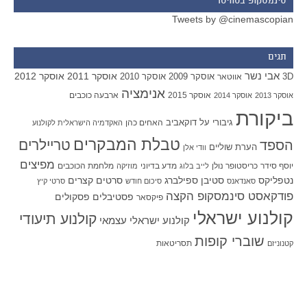
סינמסקופ בטוויטר
Tweets by @cinemascopian
תגים
אבי נשר
אוסקר 2011
אוסקר 2012
אוסקר 2009
אוסקר 2010
3D
אווטאר
אנימציה
אוסקר 2015
ארבעה כוכבים
אוסקר 2013
אוסקר 2014
ביקורת
גיבורי על
דוקאביב
האחים כהן
האקדמיה הישראלית לקולנוע
טבלת המבקרים
טריילרים
הספד
הערת שוליים
וודי אלן
מפיצים
יוסף סידר
כריסטופר נולן
מדע בדיוני
מלחמת הכוכבים
לייב בלוג
מוזיקה
סטיבן ספילברג
סרטים קצרים
נטפליקס
סאנדאנס
סיכום חודש
סרטי קיץ
פודקאסט סינמסקופ הקצה
פסטיבלים
פסקולים
פיקסאר
קולנוע ישראלי
קולנוע תיעודי
קולנוע ישראלי עצמאי
שוברי קופות
תסריטאות
קטנוניזם