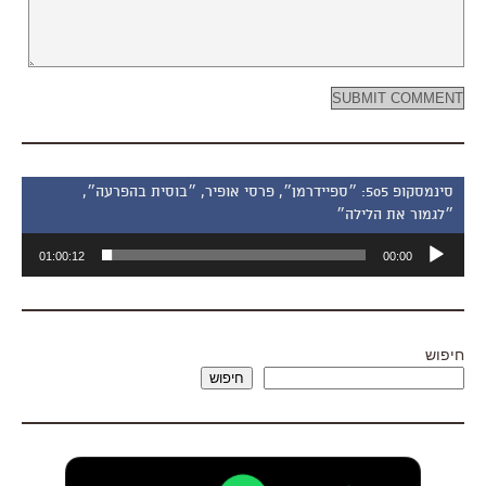
סינמסקופ 505: ״ספיידרמן״, פרסי אופיר, ״בוסית בהפרעה״,
״לגמור את הלילה״
נגן
01:00:12
00:00
אודיו
חיפוש
חיפוש