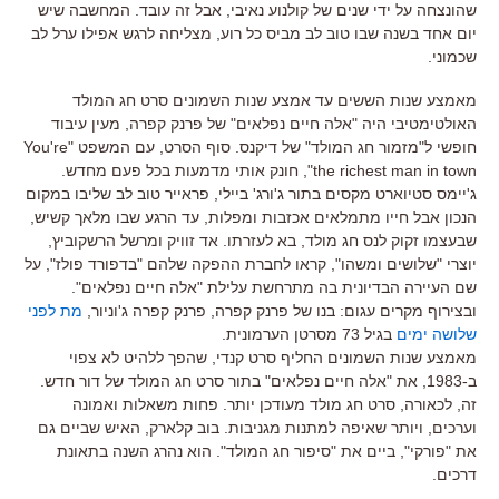
שהונצחה על ידי שנים של קולנוע נאיבי, אבל זה עובד. המחשבה שיש
יום אחד בשנה שבו טוב לב מביס כל רוע, מצליחה לרגש אפילו ערל לב
שכמוני.
מאמצע שנות הששים עד אמצע שנות השמונים סרט חג המולד
האולטימטיבי היה "אלה חיים נפלאים" של פרנק קפרה, מעין עיבוד
חופשי ל"מזמור חג המולד" של דיקנס. סוף הסרט, עם המשפט "You're
the richest man in town", חונק אותי מדמעות בכל פעם מחדש.
ג'יימס סטיוארט מקסים בתור ג'ורג' ביילי, פראייר טוב לב שליבו במקום
הנכון אבל חייו מתמלאים אכזבות ומפלות, עד הרגע שבו מלאך קשיש,
שבעצמו זקוק לנס חג מולד, בא לעזרתו. אד זוויק ומרשל הרשקוביץ,
יוצרי "שלושים ומשהו", קראו לחברת ההפקה שלהם "בדפורד פולז", על
שם העיירה הבדיונית בה מתרחשת עלילת "אלה חיים נפלאים".
ובצירוף מקרים עגום: בנו של פרנק קפרה, פרנק קפרה ג'וניור,
מת לפני
שלושה ימים
בגיל 73 מסרטן הערמונית.
מאמצע שנות השמונים החליף סרט קנדי, שהפך ללהיט לא צפוי
ב-1983, את "אלה חיים נפלאים" בתור סרט חג המולד של דור חדש.
זה, לכאורה, סרט חג מולד מעודכן יותר. פחות משאלות ואמונה
וערכים, ויותר שאיפה למתנות מגניבות. בוב קלארק, האיש שביים גם
את "פורקי", ביים את "סיפור חג המולד". הוא נהרג השנה בתאונת
דרכים.