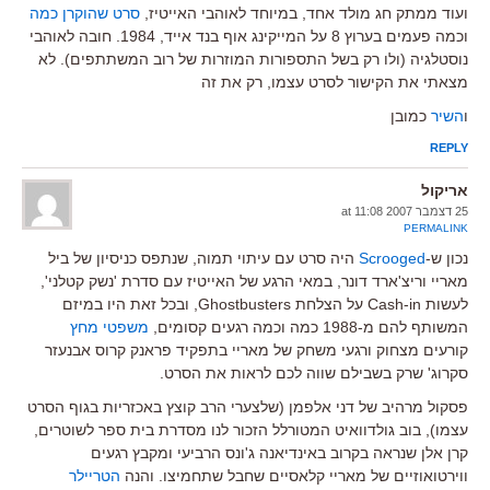
ועוד ממתק חג מולד אחד, במיוחד לאוהבי האייטיז,
סרט שהוקרן כמה
וכמה פעמים בערוץ 8 על המייקינג אוף בנד אייד, 1984. חובה לאוהבי
נוסטלגיה (ולו רק בשל התספורות המוזרות של רוב המשתתפים). לא
מצאתי את הקישור לסרט עצמו, רק את זה
ו
השיר
כמובן
REPLY
אריקול
25 דצמבר 2007 at 11:08
PERMALINK
נכון ש-
Scrooged
היה סרט עם עיתוי תמוה, שנתפס כניסיון של ביל
מאריי וריצ'ארד דונר, במאי הרגע של האייטיז עם סדרת 'נשק קטלני',
לעשות Cash-in על הצלחת Ghostbusters, ובכל זאת היו במיזם
המשותף להם מ-1988 כמה וכמה רגעים קסומים,
משפטי מחץ
קורעים מצחוק ורגעי משחק של מאריי בתפקיד פראנק קרוס אבנעזר
סקרוג' שרק בשבילם שווה לכם לראות את הסרט.
פסקול מרהיב של דני אלפמן (שלצערי הרב קוצץ באכזריות בגוף הסרט
עצמו), בוב גולדוואיט המטורלל הזכור לנו מסדרת בית ספר לשוטרים,
קרן אלן שנראה בקרוב באינדיאנה ג'ונס הרביעי ומקבץ רגעים
ווירטואוזיים של מאריי קלאסיים שחבל שתחמיצו. והנה
הטריילר