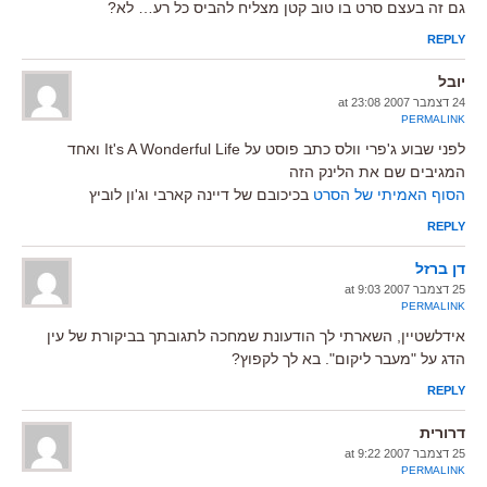
גם זה בעצם סרט בו טוב קטן מצליח להביס כל רע… לא?
REPLY
יובל
24 דצמבר 2007 at 23:08
PERMALINK
לפני שבוע ג'פרי וולס כתב פוסט על It's A Wonderful Life ואחד
המגיבים שם את הלינק הזה
הסוף האמיתי של הסרט
בכיכובם של דיינה קארבי וג'ון לוביץ
REPLY
דן ברזל
25 דצמבר 2007 at 9:03
PERMALINK
אידלשטיין, השארתי לך הודעונת שמחכה לתגובתך בביקורת של עין
הדג על "מעבר ליקום". בא לך לקפוץ?
REPLY
דרורית
25 דצמבר 2007 at 9:22
PERMALINK