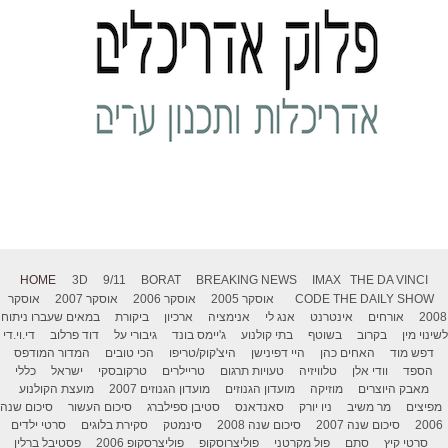
HOME
3D
9/11
BORAT
BREAKING NEWS
IMAX
THE DA VINCI
THE DAILY SHOW
CODE
אוסקר 2005
אוסקר 2006
אוסקר 2007
אוסקר
2008
אורחים
אינטרנט
אנג לי
אנימציה
ארכיון
ביקורת
במאים שעברו ניתוח
לשינוי מין
בקרוב
בשוטף
בתי קולנוע
ג'יימס בונד
גיבורי על
דוד פרלוב
די.וי.די
דפש מוד
האחים כהן
היי דפינישן
היצ'קוק/טריפו
הכי טובים
המדור המודפס
הספד
וודי אלן
טלוויזיה
טעויות תרגום
טריילרים
טרקובסקי
ישראל
כללי
מאבק היוצרים
מוזיקה
מועדון הגנוזים
מועדון הגנוזים 2007
מועצת הקולנוע
מפיצים
מר משיב
ניו יורק
סאנדאנס
סטיבן ספילברג
סיכום העשור
סיכום שנה
2006
סיכום שנה 2007
סיכום שנה 2008
סינמטק
סקירת בלוגים
סרטי ילדים
סרטי קיץ
סתם
פול מקרטני
פוליצרוסקופ
פוליצרסקופ 2006
פסטיבל ברלין