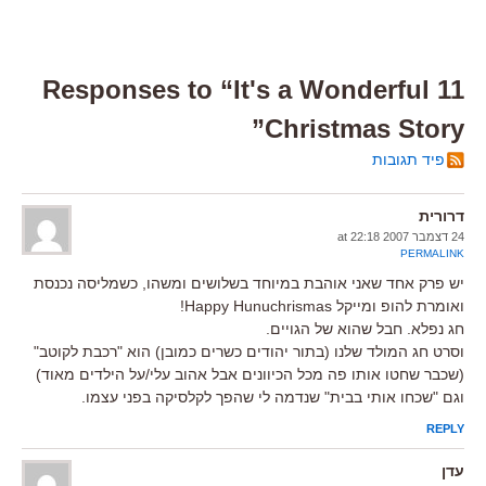
11 Responses to “It's a Wonderful
Christmas Story”
פיד תגובות
דרורית
24 דצמבר 2007 at 22:18
PERMALINK
יש פרק אחד שאני אוהבת במיוחד בשלושים ומשהו, כשמליסה נכנסת
ואומרת להופ ומייקל Happy Hunuchrismas!
חג נפלא. חבל שהוא של הגויים.
וסרט חג המולד שלנו (בתור יהודים כשרים כמובן) הוא "רכבת לקוטב"
(שכבר שחטו אותו פה מכל הכיוונים אבל אהוב עלי/על הילדים מאוד)
וגם "שכחו אותי בבית" שנדמה לי שהפך לקלסיקה בפני עצמו.
REPLY
עדן