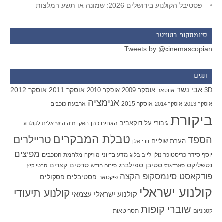
פסטיבל הקולנוע בירושלים 2026: שמונה או תשע המלצות
סינמסקופ בטוויטר
Tweets by @cinemascopian
תגים
אבי נשר
אוסקר 2011
אוסקר 2012
אוסקר 2009
אוסקר 2010
3D
אווטאר
אנימציה
אוסקר 2015
ארבעה כוכבים
אוסקר 2013
אוסקר 2014
ביקורת
גיבורי על
דוקאביב
האחים כהן
האקדמיה הישראלית לקולנוע
טבלת המבקרים
טריילרים
הספד
הערת שוליים
וודי אלן
מפיצים
יוסף סידר
כריסטופר נולן
מדע בדיוני
מלחמת הכוכבים
לייב בלוג
מוזיקה
סטיבן ספילברג
סרטים קצרים
נטפליקס
סאנדאנס
סיכום חודש
סרטי קיץ
פודקאסט סינמסקופ הקצה
פסטיבלים
פסקולים
פיקסאר
קולנוע ישראלי
קולנוע תיעודי
קולנוע ישראלי עצמאי
שוברי קופות
תסריטאות
קטנוניזם