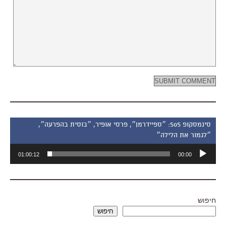
סינמסקופ 505: ״ספיידרמן״, פרסי אופיר, ״בוסית בהפרעה״,
״לגמור את הלילה״
נגן
01:00:12
00:00
אודיו
חיפוש
חיפוש