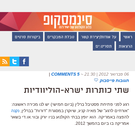
ראשי
על אודות/יצירת קשר
טבלת המבקרים
ביקורות סרטים
הרצאות
תסריט.ים
06 פברואר 2012 | 21:30
~
5 COMMENTS
|
תגובות פייסבוק
שתי כותרות ישרא-הוליוודיות
רגע לפני פתיחת פסטיבל ברלין (ביום חמישי) יש לנו מכירה ראשונה:
"אורחים לרגע" של מאיה קניג, שיוקרן במסגרת "דורות" בברלין,
נקנה
להפצה באמריקה. הוא יופץ בבתי הקולנוע בניו יורק ובווי.או.די בשאר
אמריקה בו ביום בהמשך 2012.