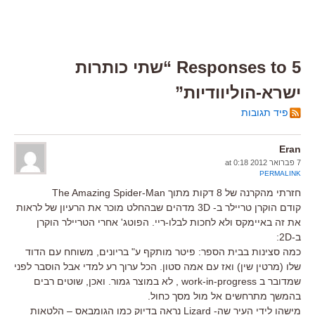
5 Responses to “שתי כותרות
ישרא-הוליוודיות”
פיד תגובות
Eran
7 פברואר 2012 at 0:18
PERMALINK
חזרתי מהקרנה של 8 דקות מתוך The Amazing Spider-Man
קודם הוקרן טריילר ב- 3D מדהים שבהחלט מוכר את הרעיון של לראות
את זה באיימקס ולא לחכות לבלו-ריי. הפוטג' אחרי הטריילר הוקרן
ב-2D:
כמה סצינות בבית הספר: פיטר מותקף ע" בריונים, משוחח עם הדוד
שלו (מרטין שין) ואז עם אמה סטון. הכל ערוך רע למדי אבל הוסבר לפני
שמדובר ב work-in-progress , לא במוצר גמור. ואכן, שוטים רבים
בהמשך מתרחשים אל מול מסך כחול.
מישהו לידי העיר שה- Lizard נראה בדיוק כמו הגומבאס – הלטאות