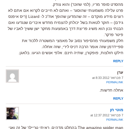
מהסרט סופר מריו, (למי שזוכר) והוא צודק.
פרט עלילה משמעותי שהוסגר – ואתם לא חייבים לקרוא אם אתם לא
רוצים מידע מוקדם – זה שהמדען שהופך אח"כ ל- Lizard (ריס איפנס
גידם) – חוקר לטאות בשל יכולתן להצמיח מחדש איברים שנגדעו ואם
הבנתי נכון הוא משיג פריצת דרך באמצעות מחקר ישן ששיך לאביו של
פיטר פרקר.
חלק משמעותי מהסיפור נסוב על מאמצי המשטרה ללכוד את
ספיידרמן שזה אומר הרבה דניס לירי, שזה אחלה.
חילקו חולצות, פופקורן, שתיה חינם. אלפי אנשים הגיעו. בלאגן.
REPLY
ערן
7 פברואר 2012 at 8:33
PERMALINK
אחלה חדשות.
REPLY
מוטי חן
7 פברואר 2012 at 12:37
PERMALINK
The amazing spider man בהחלט מדהים, ראיתי טריילר של זה ואני