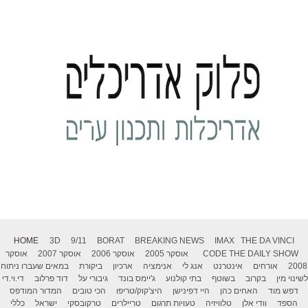
HOME
3D
9/11
BORAT
BREAKING NEWS
IMAX
THE DA VINCI
THE DAILY SHOW
CODE
אוסקר 2005
אוסקר 2006
אוסקר 2007
אוסקר
2008
אורחים
אינטרנט
אנג לי
אנימציה
ארכיון
ביקורת
במאים שעברו ניתוח
לשינוי מין
בקרוב
בשוטף
בתי קולנוע
ג'יימס בונד
גיבורי על
דוד פרלוב
די.וי.די
דפש מוד
האחים כהן
היי דפינישן
היצ'קוק/טריפו
הכי טובים
המדור המודפס
הספד
וודי אלן
טלוויזיה
טעויות תרגום
טריילרים
טרקובסקי
ישראל
כללי