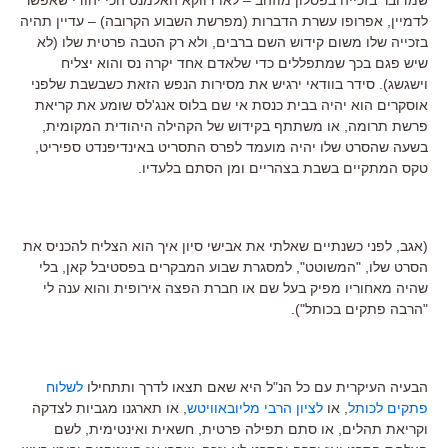
לדמיין, אפרופו עשרת הדברות (מפרשת השבוע הקרובה) – עדיין תהיה
בזכייה שלו משום קידוש השם ברבים, ולא רק הטבה פרטית שלו (לא
שיש פגם בכך שמתפללים כדי שלאדם אחד יקרה נס והוא יצליח
וישגשג). סידר בוודאי ירגיש את מסירות הנפש הזאת כשבשבת שלפני
אוסקרים הוא יהיה בבית כנסת אי שם בלוס אנג'לס שומע את קריאת
פרשת תרומה, או משתתף בקידוש של הקהילה היהודית המקומית,
בשעה שהסרט שלו יהיה מועמד לפרס התסריט באינדיפנדט ספיריט,
טקס המתקיים בשבת בצהריים ומן הסתם בלעדיו.
(אגב, לפני כשנתיים שאלתי את אבישי סיון איך הוא הצליח להכניס את
הסרט שלו, "המשוטט", למסגרת שבוע המבקרים בפסטיבל קאן, בלי
שהיה מאחוריו מפיק בעל שם או חברת הפצה אירופית והוא ענה לי
"הרבה פתקים בכותל").
הבעיה העיקרית עם כל הנ"ל היא שאם תצאו לדרך ותתחילו
לשלוח
פתקים לכותל
, או
לציון הרבי מליובאוויטש
, או תארגנו מגביות לצדקה
וקריאת תהלים, או סתם תפילה פרטית, חשאית ואינטימית, לשם