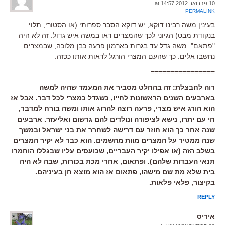
10 פברואר 2012 at 14:57
PERMALINK
בעינין משה רבינו דוקא, יש דוקא הסבר ספרותי (או הסטורי, תלוי
בנקודת מבט) הגיוני לכך שהמצרים ראו במשה איש גדול. זה לא היה
"פתאם". משה גדל עד בגרות בארמון פרעה כבן מלוכה, שבמצרים
נחשבו אלים. כך שהעם המצרי הורגל לראות אותו ככזה.
================
רוה לחבצלת: זה בהחלט מסביר את המעמד שהיה למשה
בארבעים השנים הראשונות לחייו, כשגדל כמצרי לכל דבר. אבל אז
הוא הורג איש מצרי, פרעה רוצה להרוג אותו ומשה בורח למדבר,
חי עם יתרו, נישא לציפורה ונולדים להם גרשום ואליעזר. ארבעים
שנה אחר כך הוא חוזר עם דרישה לשחרר את בני ישראל ובמשך
שנה ממטיר על המצרים מוות מהשמים. הוא כבר לא יקיר המצרים
בשלב הזה (או אפילו יקיר העבריים, שכועסים עליו שבגללו הוחמרו
תנאי העבדות שלהם). ופתאום, אחרי מכת בכורות, שבה לא היה
בית שלא מת שם מישהו, פתאום אז הוא מוצא חן בעיניהם.
בקיצור, פלאי פלאות.
REPLY
איריס