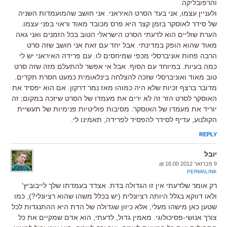
והרפובליקה.
ולעניין עצמו, אני בעד הסרט האיראני. אני חושב שהמועמדות השניה
של סידר לאוסקר בזמן קצר היא פרס מכובד מאוד וראוי בפני עצמו.
הערת שוליים הוא לדעתי הסרט הישראלי הטוב בכל הזמנים ואני גאה
מאוד שהוא הופק במדינתי. אבל יחד עם זאת אני חושב שזה סרט
הרבה פחות אוניברסלי מכפי שמיחסים לו. עם פרידה האיראני יש לי
כמה בעיות. במיוחד עם הסוף. אבל אי אפשר להתעלם מזה שזה סרט
טוב מאוד ואוניברסלי שזכה להצלחה בינלאומית כמעט חסרת תקדים.
מדובר ברצף זכיות שלא היה כמוהו מאז נמר דרקון. אם הוא יפסיד את
האוסקר לסרט הזר זה לא ירים את מעמדו של הסרט שיזכה במקום; זה
יוריד את מעמדו של האוסקר. מסיבות פוליטיות פנימיות של תעשיית
הקולנוע, עדיף לסידר להפסיד לפרידה, תאמינו לי.
REPLY
יובל
9 פברואר 2012 at 16:00
PERMALINK
רק אומר שלדעתי אין זו הגדולה בדת. אצדד בעמדתו שלך לייבוביץ'
ולאו דווקא בגלל היותה רציונלית (יש בכלל משהו שהוא רציונלי?), כמו
שטען כאן מישהו מעלי, אלא כיוון שגדולה של הדת היא ההתנגדות לכל
צורך אנושי-פסיכולוגי. מאמין גדול, לדעתי, הוא אדם שמקיים את כל