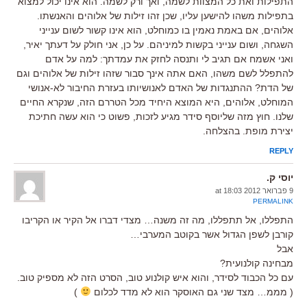
התפילות ואת כל המצוות לשמה, ואך ורק לשמה. הוא אינו יכול למצוא
בתפילות משהו להישען עליו, שכן זהו זילות של אלוהים והאנשתו.
אלוהים, אם באמת נאמין בו כמוחלט, הוא אינו קשור לשום ענייני
השגחה, ושום ענייני בקשות למיניהם. על כן, אני חולק על דעתך יאיר,
ואני אשמח אם תגיב לי ותנסה לחזק את עמדתך: למה על אדם
להתפלל לשם משהו, האם אתה אינך סבור שזהו זילות של אלוהים וגם
של הדת? ההתנגדות של האדם לאנושיותו בעזרת החיבור לא-אנושי
המוחלט, אלוהים, היא המוצא היחיד מכל הטררם הזה, שנקרא החיים
שלנו. חוץ מזה שליוסף סידר מגיע לזכות, פשוט כי הוא עשה חתיכת
יצירת מופת. בהצלחה.
REPLY
יוסי ק.
9 פברואר 2012 at 18:03
PERMALINK
התפללו, אל תתפללו, מה זה משנה… מצדי דברו אל הקיר או הקריבו
קורבן לשפן הגדול אשר בקוטב המערבי…
אבל
מבחינה קולנועית?
עם כל הכבוד לסידר, והוא איש קולנוע טוב, הסרט הזה לא מספיק טוב.
( מממ… מצד שני גם האוסקר הוא לא מדד לכלום
)