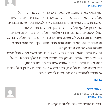
10 פברואר 2012 at 11:19
PERMALINK
הזוי בעיני שאת החושב שלתפילות יש פה איזה קשר. הרי הכל
פוליטיקה ולא דת בסיפור הזה. השאלה היא האם היהודים בהולייוד
יפרגנו או שמה המשתתפים בהצבעה ירצו לשלוח מסר שהם מכבדים
את איראן על אף חילוקי הדעות ובכך מחזקים את הקולות
הפלורליסטיים במדינה. זו הרי מלחמה של ניראות עין ואיזה מסרים
מעבירים וזה בכלל לא משנה איזה סרט הוא הטוב יותר. שלא לדבר על
זה שבסוף, כמו תמיד, יזכה סרט אחר, חנפני ורך יותר מהאיראני או
מסרטו המעולה של סידר יקירינו.
גם אם הייתי מאמין בתפילות או באלוהים, מה שאני ממש אבל ממש
לא, לא חושב שהייתי מעניק לזה משקל מסוים בהליך ההחלטות של
כמה מאות גויים ויהודים אמריקאיים (די מנוונים האמת)
בכל מקרה אם יש אלוהים, ברור שהוא רואה סרטים של וין דיזל אחרת
אי אפשר להסביר למה ממשיכים להפיק כאלה
REPLY
שאול דישי
10 פברואר 2012 at 11:57
PERMALINK
"דברים הזויים שכאלה בלי-נחת נקראים".