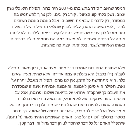
המסר שהעביר סידר בתשובתו מ-2007 היה ברור: תפילה היא כלי נשק
עצום, נשק בלתי קונוונציונלי, קורע רקיעים, ולכן צריך להשתמש בה
במסורה, רק לדברים שבאמת חשובים. אבל באמת באמת חשובים.
לפיכך, לפי השיטה הזאת, עלינו להבין שמלאי התפילות שלנו בעולם
הזה מוגבל לכן עדיף שנשתמש בהם לבקש בריאות לילדינו ולא לבזבז
אותה על פרסים גשמיים, לא משנה כמה הם מחמיאים לנו בפרטיות
באותו רגע/חודש/שנה. בכל זאת, קצת פרופורציות.
אלא שתורת החסידות אומרת דבר אחר. מצד אחד, נכון מאוד: תפילה
לקב"ה (ולו בלבד) היא בעלת עוצמה אדירה. אלא שהיא מעיין שאינו
כלה. היא מתחדשת כל הזמן, אין לנו מחסן תפילות מוגבל. יתרה על
זאת: תפילה היא סימן לאמונה. והאמונה אמיתית אינה זו שמסדרת
את העולם כך שהקב"ה אחראי על בריאות ושלום ופרנסה, אבל על
פרסים ושאר פינוקים הוא לא אחראי, זה נמצא בידי האדם לבדו.
האמונה אמורה להיות כזאת שהכל בידי שמים. ולכן רבי נחמן מברסלב
אומר שעל הכל צריך להתפלל, שהרי זה ביטויה של אמונה. כך נכתב
בספרי ברסלב: "וכן גם על צרכי האדם הגשמיים הזהיר מאוד (ר' נחמן),
שיתפלל האדם על כל דבר שיחסר לו, הן דבר גדול והן דבר קטן".