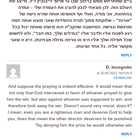
ביים שמתרחש ממש ברחוב שבו גר פרופ' לייבוביץ ז"ל, מייצג את
העולם הזה. לכן מצאתי לנכון להציג את העמדה שלי – עמדה
בהתהוות, אני מודה, ואולי אף תאשימו אותה שהיא גישה של
"אורות" – שלוקחת מתוך תורת החסידות שאני מוצא אותה חמה
ומרגשת ונגישה. המחשבה שהקב"ה הוא מישהו שאתה יכול בכל
רגע לפנות אליו ולדבר אליו "במילים שלך, כמו חבר", ולא לחשוש
שכל תפילה שלך אליו היא או טרחה גדולה מבחינתו, היא זו שאני
מקושר אליה. כל אחד ושיטתו.
REPLY
D. Incognito
9 פברואר 2012 at 10:46
PERMALINK
And suppose the praying is indeed effective. It would mean that
not only that God intervened in favor of whoever prayed to give
him the win, but also against whoever was supposed to win, and
therefore took away his win. Doesn't sound very moral, does it?
I mean, even you are a righteous man and deserve God to help
you, does that mean the other director deserves to be punished
by denying him the prize he would otherwise win?
REPLY