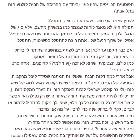
הפוסטים הכי יפים שהיו כאן. {ביחד עם ההריסה של הבית קולנוע הזה
בתל אביב}
לעניין עצמו: אני חושב שאם אתה רוצה, תתפלל.
תפילה היא לא מאגר כוחות שנגמר כמו במשחק מחשב, אלא סוג של
הרגל. ולכן ,בהמשך הציטוט של רבי נחמן הוא כותב שם שאדם יתפלל
אפילו על שרוך הנעל שלו. אתה רוצה להתפלל בפשיטות, תתפלל.
ואם כבר הגענו עד לכאן אני חייב לשתף במחשבה שהיתה לי בדיוק
בנושא הזה , ובדיוק בזמן ההתמודדות של בופור באוסקר.
כמו כולם, הצטערתי שהוא לא זכה {ועוד למי?? לזייפנים.. איזה סרט
שואה סתמי.}
אבל אחרי כמה דקות הבנתי שאולי זה המתנה שסידר קיבל מהקב"ה.
המניעה של הפרס. למה? כי בעצם כשיוצר קולנוע מגיע לסוג של שיא
כזה {וליוצר קולנוע ישראלי לזכות באסקר הזר, זה בערך המקסימום..},
זה יכולה להיות חוויה משתקת. חוויה שאחריה יש רק נפילה ואי אפשר
ליצור אחריה כלום. אתה כל כך מלא, שאין לך מקום להתחיל לכתוב או
לביים. לקח לי בדיוק שנה כדי להבין על מה אני מדבר:
חיים של אחרים הוא ללא ספק סרט ענק ענק, ומדובר ביוצר עצום,
פיצ'ר ראשון, וזכה בסרט הזר. מה אפשר לבקש יותר מזה??
ומה הוא עשה אחריו? התייר. הסרט הכי איום ונורא שהיה כאן מאז
הפרקים הראשונים של "שניים אוחזין" בחינוכית. סרט שאפילו rotten