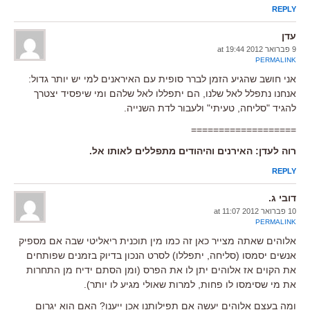
REPLY
עדן
9 פברואר 2012 at 19:44
PERMALINK
אני חושב שהגיע הזמן לברר סופית עם האיראנים למי יש יותר גדול:
אנחנו נתפלל לאל שלנו, הם יתפללו לאל שלהם ומי שיפסיד יצטרך
להגיד "סליחה, טעיתי" ולעבור לדת השנייה.
===================
רוה לעדן: האירנים והיהודים מתפללים לאותו אל.
REPLY
דובי ג.
10 פברואר 2012 at 11:07
PERMALINK
אלוהים שאתה מצייר כאן זה כמו מין תוכנית ריאליטי שבה אם מספיק
אנשים יסמסו (סליחה, יתפללו) לסרט הנכון בדיוק בזמנים שפותחים
את הקוים אז אלוהים יתן לו את הפרס (ומן הסתם ידיח מן התחרות
את מי שסימסו לו פחות, למרות שאולי מגיע לו יותר).
ומה בעצם אלוהים יעשה אם תפילותנו אכן ייענו? האם הוא יגרום