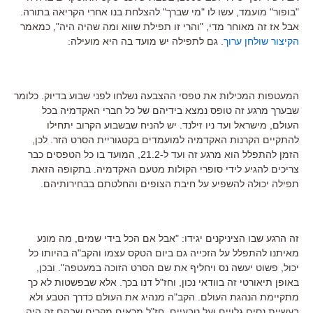
"בופור" מועמד, עשו לו "מי שברך" להצלחת בנו אחרי הקריאה בתורה.
אבל אז זה מאוחר מדי, "והרי זו תפילת שווא ומה שהיה היה", כמאמר
הקיצור שולחן ערוך
. גם לתפילה יש מועד בה היא מועילה:
המעטפות המכילות את טפסי ההצבעה נשלחו לפני שבוע בדיוק. כלומר
שבערך מרגע זה טופס נמצא בידיהם של כל חברי האקדמיה בכל
העולם, מישראל ועד ניו זילנד. יש להניח שבשבוע הקרוב יתחילו
להתקיים הקרנות האקדמיה למועמדים בקטגוריית הסרט הזר. לכן,
הזמן להתפלל הוא מרגע זה ועד ל-21.2, המועד בו כל הטפסים כבר
צריכים להגיע לידי סופרי הקולות מטעם האקדמיה. בתקופה הזאת
תפילה יכולה להשפיע על חיבת הצופים והחלטתם בבחירותיהם.
זה הרגע שבו הציניקנים יגידו: "אבל אם הכל בידי שמים, מה מונע
מאיתנו להתפלל על הזכייה גם ביום הטקס עצמו והקב"ה בהיותו כל
יכול, פשוט יעשה נס ויחליף את שם הסרט הזוכה במעטפה". ובכן,
באופן תיאורטי זה בוודאי נכון, וחז"ל דנו בכך. אלא שבפשטות לא כך
מתקיימת הנהגת העולם. הקב"ה מנהיג את העולם כדרך הטבע ולא
בעשיית נסים גלויים ועל טבעיים. חז"ל מראים מקרים שבהם זה היה