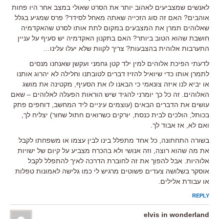
לאנשים שמצביעים לאהוב יותר את הסרט שאולי במצב אחר היו פחות
אוהבים? האם זה סוג הזכייה שאתה מאחל לסידר? פרס שמגיע בגלל
שאלוהים תמרן את המצבעים במקום לתת אותו לסרט שהאקדמיה
חושבת שהוא הטוב ביותר? האם בתקנון האקדמיה יש סעיף על עניין
התערבות אלוהית בהצבעות? צריך לקוות שלא יעלו עלינו…
לדעתי הפיכת אלוהים למין ילד קטן גחמני ועקשן שאנחנו מנסים
לתמרן אותו כדי שיואיל להזיז דברים לטובתנו וחלילה לא יהרוג אותנו
או יביא לנו איזה צונאמי כי הבאנו לו את הסעיף, מקטינה את מושג
האלוהים. זה כל כך יומרני להגיד שיש הוראות הפעלה לאלוהים – שאם
עושים את הדברים הבאים (עוצמים עיניים ליד המחשב, דוחפים פתק
בכותל, הולכים לבית כנסת, יורקים כשרואים חתול שחור) יצליח לך,
ואם לא, אז אבוד לך.
בשורה התחתונה, כל אחד מתפלל בינו לבין עצמו או משפחתו לקבל
את מה שהוא רוצה, וזה אנושי ולא בהכרח מצביע על קיום של ישויות
אלוהיות. אבל להפוך את זה לחוברת הדרכה לאיך להתפלל לקבל
אוסקר בשלושה צעדים פשוטים מרגיש לי כמו גלישה לאמונות טפלות
או עבודת אלילים.
REPLY
elvis in wonderland