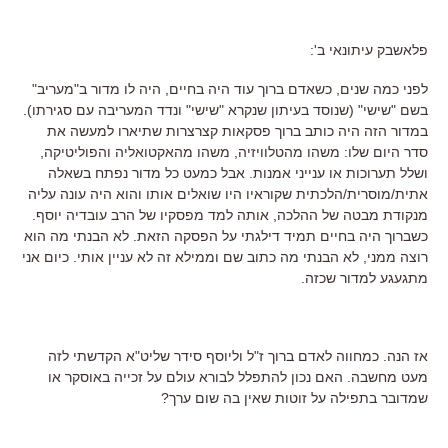
פלאשבק עיתונאי ב':
לפני כמה שנים, כשאדם ברוך עוד היה בחיים, היה לו מדור ב"מעריב"
בשם "שישי" (שנוסד בעיתון שנקרא "שישי" ונדד המעריבה עם סגירתו).
במדור הזה היה כותב ברוך פסקאות קצרצרות שתיארו למעשה את
סדר היום שלו: משהו מהטלוויזיה, משהו מהאקטואליה והפוליטיקה,
ושלל תערוכות או ענייני אמנות. אבל כמעט כל מדור נפתח בשאלה
אתית/מוסרית/הלכתית שקוראיו היו שואלים אותו והוא היה עונה עליה
מנקודת מבטה של ההלכה, אותה למד מפסקיו של הרב עובדיה יוסף.
כשברוך היה בחיים תמיד דילגתי על הפסקה הזאת. לא הבנתי מה הוא
רוצה ממני, לא הבנתי מה כתוב שם וממילא זה לא עניין אותי. כיום אני
מתגעגע למדור שכזה.
אז הנה. כמחווה לאדם ברוך ז"ל וליוסף סידר שליט"א הקדשתי לזה
מעט מחשבה. האם נכון להתפלל לבורא עולם על זכייה באוסקר או
שמדובר בתפילה על זוטות שאין בה שום ערך?