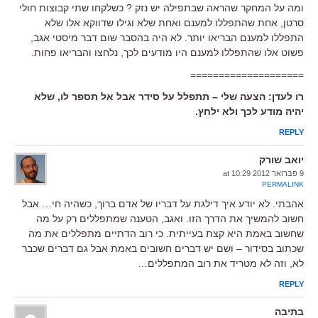
ומה על המחקר שהראה שבתפילה יש נזק ? כשלקחו שתי קבוצות חולי
סרטן, אחת שהתפללו למענם ואחת שלא וגילו שדווקא אלו שלא
התפללו למענם הבריאו יותר. לא היה בהסבר שום דבר מיסטי אגב,
פשוט אלו שהתפללו למענם היו מודעים לכך, נלחצו והבריאו פחות.
====================
רו לעדן: הצעה שלי – תתפלל על סידר אבל אל תספר לו, שלא
יהיה מודע לכך ולא ילחץ.
REPLY
יואב שורק
9 פברואר 2012 at 10:29
PERMALINK
אהבתי. לא יודע איך דילגת על דבריו של אדם ברוך, כשהיה חי… אבל
חשוב להמשיך את הדרך הזו. ואגב, הטענה שמתפללים רק על מה
שחשוב באמת היא קצת בעייתית. כי רוב הדתיים מתפללים את מה
שכתוב בסידור – ושם יש דברים חשובים באמת אבל גם דברים שכבר
לא, וזה לא מטריד את רוב המתפללים…
REPLY
בתיבה