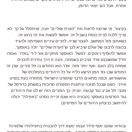
אחרת, אבל הם יוצאי הדופן.
בקיצור, מי שרוצה לראות את "הערת שוליים" זוכה, שיתפלל על כך. לא
צריך ללכת לבית כנסת בשביל זה. אפשר לעשות את זה ברגע זה,
כשאתם מול המחשב, לעצור שניה, להרים עיניים השמימה ולהגיד
בכוונה לרבונו של עולם שיביא לכך ש"הערת שוליים" יזכה באוסקר.
אפשר להוסיף נימוקים. למשל: האוסקר מתקיים אור ל-ד' באדר. ואמרו
חז"ל שמשנכנס אדר מרבים בשמחה, והנה זו דרך נהדרת להכניס
שמחה בלב העם. ואף יותר מזה: אדר הוא החודש בו חל פורים, שכן זה
החודש שבו גזר המן הרשע כליה על כל היהודים בממלכתו של
אחשוורוש, וכמה מתאים הדבר שהסרט הישראלי מתחרה כעת בסרט
אירני. כשם שבכל חנוכה עיתונות הספורט מרוכזת במשחק כדורסל של
מכבי תל אביב נגד קבוצה יוונית, כך הפורים הזה יש לנו את היהודים
נגד הפרסים באוסקר (הבעיה היא שגם זכיית הסרט "באפילה" יכולה
להיחשב כניצחון היהודים על הפרסים).
ובוודאי שאם יוסף סידר עצמו ימצא דרך להבטיח בתפילותיו שלמרות
שמדובר בזכייה בפסלון מוזהב – לאו דווקא האלמנט הכי יהודי שאפשר