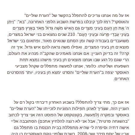
אז על מה אנחנו צריכים להתפלל בהקשר של "הערת שוליים"
והאוסקר? רמז לכך קיבלנו בפרשת השבוע הלפני האחרונה, "בא": "וַיִּתֵּן
ה' אֶת חֵן הָעָם בְּעֵינֵי מִצְרָיִם גַּם הָאִישׁ מֹשֶׁה גָּדוֹל מְאֹד בְּאֶרֶץ מִצְרַיִם
בְּעֵינֵי עַבְדֵי פַרְעֹה וּבְעֵינֵי הָעָם". 210 שנים נמצאים בני ישראל במצרים,
משועבדים בעבודה קשה ומן הסתם שנואים מאוד, ופתאום בני ישראל
מוצאים חן בעיני המצרים, ואפילו משה נראה להם איש גדול. איך זה
קרה? זה בדיוק העניין: אם אנחנו מאמינים שהקב"ה מנהיג את העולם,
הרי שגם כל רגע שבו אנחנו מוצאים חן בעיני מישהו נמצא תחת
השפעתו ושליטתו. כלומר, אנחנו למעשה מתפללים שקהל מצביעי
האוסקר יצפה ב"הערת שוליים" והסרט ימצא חן בעיניו, יותר מהסרטים
האחרים.
אז אם כך, מתי צריך להתפלל? בשבוע האחרון דיברתי בקול רם על
העניין הזה, שצריך לארגן תפילות המוניות לזכייתו של "הערת שוליים"
באוסקר ובמקרה (למעשה, בקונטקסט של הפוסט הזה אני צריך לכתוב
"בהשגחה פרטית", אבל אני לא רוצה להלחיץ אתכם) הסתובבה אליי
אישה דתיה וסיפרה לי שהיא מתפללת בבית הכנסת בו מתפלל גם
אביו של יוסף סידר ושב-2008, בשבת שלפני טקס האוסקרים בו היה