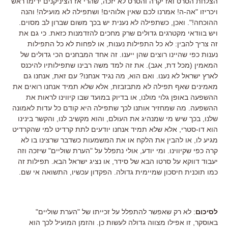
הצלחת הסרט ואז יקרה והסרט לא יזכה, שהרי אז הציניקנים ירימו ראש
ויכריזו "אה-ה! אמרנו לכם שאין אלוהים! ושתפילה לא מועילה! והנה
ההוכחה!". ואכן, כשתפילה לא נענית יש בכך משום שברון לב מסוים.
ויש בוודאי מקטרגים גדולים שרק מחכים להזדמנות כזאת. כי גם את
זה צריך להבין: לא כל התפילות נענות, או לפחות לא כל התפילות
נענות כפי שהיינו רוצים שהן ייענו. זה אחד המבחנים הכי גדולים של
המאמין (מכל דת, אגב). את זה למד משה רבינו שתפילותיו להיכנס
לארץ ישראל לא נענו. ואם הוא, מה נגיד אנחנו? עם זאת, אנחנו גם
מאמינים שאף תפילה לא מתבזבזת, אלא שלא תמיד אנחנו רואים את
ההשפעה באופן גלוי מולנו, או בדיוק במועד שבו קיווינו לראות את
ההשפעה. מה שמחזיר אותנו לכך שתפילה היא קודם כל עדות לאמונה
שלנו, בכך שיש מי שמנהיג את העולם, והוא מקשיב לנו, והקשר בינינו
הוא דו-סטרי, אלא שלא תמיד אנחנו יודעים לתת קרדיט למי שהקרדיט
מגיע לו, או להבין את הלקח או את המשמעות כשדבר שרצינו בו לא
קרה כפי שקיווינו. ומי יודע, אולי נתפלל על "הערת שוליים" שיזכה וזה
יעבוד דווקא על סרטו הבא של סידר, או נציג ישראל הבא. תפילות זה
כמו תוכנית חיסכון שמיימית גדולה. הפקדון עכשיו, התשואה אי שם.
לסיכום
: לא רק שאפשר להתפלל על זכייתו של "הערת שוליים"
באוסקר, זו אפילו מצווה גדולה לעשות כן. והזמן המועיל לכך הוא