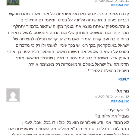
11 פברואר 2012 at 7:09
PERMALINK
קצת הגזימו המגיבים שיצאו מפרופורציות-כל אחד ואחד מהם מבקש
דברים פעוטים מהשגחה עליונה על בסיס יומיומי גם החילוניים
ביותר,מספיק שאתה מוצא את עצמך מקווה שהאור ברמזור יתחלף
מהר יותר-וגם המשפט האחרון שלי וגם הרבה מהפוסט למעלה נאמרו
ברוח טובה ועם קורט הומור. ואם מישהו יקדיש תפילה להצלחה של
ישראל באוסקר אין בכך רע- יש בכך עיניין לאומי ולו רק כי מדברים
בסרט על נושאים שספק אם מישהו מאנשי האוסקר הכיר לפני כן. אותי
באופן אישי משמחת כבר המועמדות מכיוון שתמיד מדאיגה אותי
תדמיתה של ישראל בעולם והמועמדות רק מעצימה אוירה
חיובית.בהצלחה לסידר!.
REPLY
נוריאל
12 פברואר 2012 at 2:22
PERMALINK
לידסקו יקירי.
מגביל את אלוהים?
לא חמוד. אני יודע שאלוהים הוא כל יכול וידו בכל. אבל. לעניין
התפילות. יד כל בו. סתומרת. כ"א מחליט מה השטויות שמעניינות את
הכל יכול ששם ומתפלל אליהם. אין לי שום בעיה עם זה שרוה בא לו