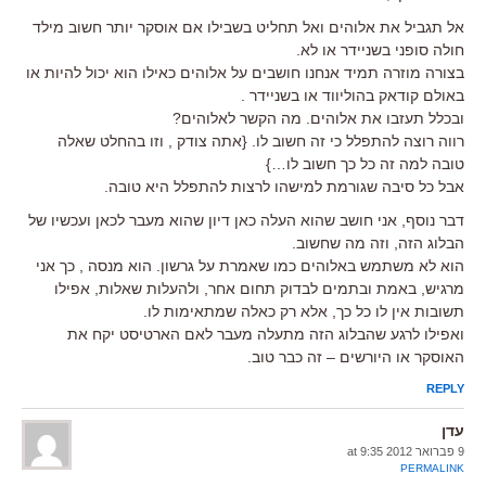
אל תגביל את אלוהים ואל תחליט בשבילו אם אוסקר יותר חשוב מילד
חולה סופני בשניידר או לא.
בצורה מוזרה תמיד אנחנו חושבים על אלוהים כאילו הוא יכול להיות או
באולם קודאק בהוליווד או בשניידר .
ובכלל תעזבו את אלוהים. מה הקשר לאלוהים?
רווה רוצה להתפלל כי זה חשוב לו. {אתה צודק , וזו בהחלט שאלה
טובה למה זה כל כך חשוב לו…}
אבל כל סיבה שגורמת למישהו לרצות להתפלל היא טובה.
דבר נוסף, אני חושב שהוא העלה כאן דיון שהוא מעבר לכאן ועכשיו של
הבלוג הזה, וזה מה שחשוב.
הוא לא משתמש באלוהים כמו שאמרת על גרשון. הוא מנסה , כך אני
מרגיש, באמת ובתמים לבדוק תחום אחר, ולהעלות שאלות, אפילו
תשובות אין לו כל כך, אלא רק כאלה שמתאימות לו.
ואפילו לרגע שהבלוג הזה מתעלה מעבר לאם הארטיסט יקח את
האוסקר או היורשים – זה כבר טוב.
REPLY
עדן
9 פברואר 2012 at 9:35
PERMALINK