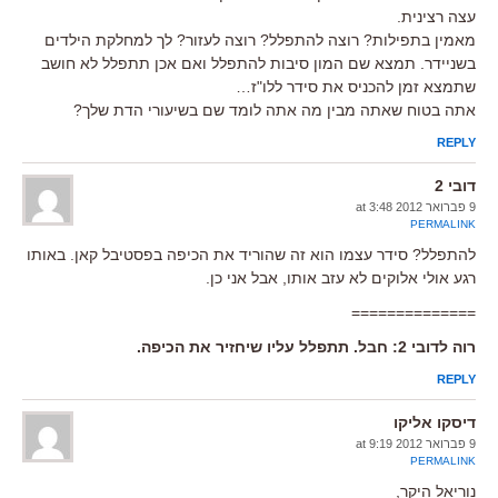
עצה רצינית.
מאמין בתפילות? רוצה להתפלל? רוצה לעזור? לך למחלקת הילדים
בשניידר. תמצא שם המון סיבות להתפלל ואם אכן תתפלל לא חושב
שתמצא זמן להכניס את סידר ללו"ז…
אתה בטוח שאתה מבין מה אתה לומד שם בשיעורי הדת שלך?
REPLY
דובי 2
9 פברואר 2012 at 3:48
PERMALINK
להתפלל? סידר עצמו הוא זה שהוריד את הכיפה בפסטיבל קאן. באותו
רגע אולי אלוקים לא עזב אותו, אבל אני כן.
==============
רוה לדובי 2: חבל. תתפלל עליו שיחזיר את הכיפה.
REPLY
דיסקו אליקו
9 פברואר 2012 at 9:19
PERMALINK
נוריאל היקר,