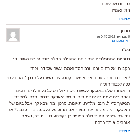
לריבונו של עולם.
חזק ואמץ!
REPLY
סודוך
9 פברואר 2012 at 0:45
PERMALINK
בס"ד
לנוחיות המתפללים הנה נוסח התפילה המלא כולל הערת השוליים:
הקב"ה, אל רחום וחנון ורב חסד ואמת, עשה שסידר יזכה*
*ואם כבר אתה זורם, אם אפשר בקטנה עוד משהו על הדרך? מה דעתך
ככה לכבוד הזכיה
הראשונה שלנו באוסקר לעשות מערוף ולחוס על כל הילדים הזכים
והטהורים שמתוכננים למות ביום של האוסקר ברחבי תבל. למחרת
תמשיך כרגיל: רעב, מלריה, תאונות, סרטן, מה שבא לך, אבל ביום של
האוסקר יהיה מה זה יפה מצדך אם תחוס על הקטנטנים… סבבה? אה,
ותעשה שיהיה פחות מלח בפופקורן בקולנועים… תודה, נשמה…
אוהבים אותך הרבה…
REPLY