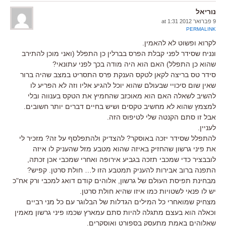
נוריאל
9 פברואר 2012 at 1:31
PERMALINK
לקרוא ופשוט לא להאמין.
ונניח שסידר לפני קבלת הפרס בברלין כן התפלל (ואני מוכן להתירב
שהוא כן התפלל) האם הוא היה מודה בכך לפני עתונאי?
סידר טס בריצה לקאן לטקס הענקת פרס התסריט במצב שהיה ברור
שאין שום סיכויי שבעולם שהוא יוכל להגיע אליו וזה לא הפריע לו
להשיב לשאלה האם הוא מאוכזב שהחמיץ את הטקס בענווה ובלי
למצמץ שהוא לא מחשיב טקסים ושיש בחיים דברים יותר חשובים.
אבל זו סתם הקנטה שלי לטיפוס הזה.
לעניין.
להתפלל שסידר יזכה באוסקר? להצדיק ולהתפלסף על זה? מזכיר לי
את פיני גרשון שהחזיק באיזה שהוא מטבע מזל שהעניק לו איזה
לובבציר כדי שמכבי תזכה בגביע אירופה ואחרי שמכבי אכן זכתה,
התפנה ברוב אבירות להעניק תמטבע הזו ל… חולת סרטן. קפיש?
מבחינת תפיסת העולם של גרשון, אלוהים קודם דואג למכבי ורק אח"כ
יש לו פנאי לשטויות כמו איזו שהיא חולת סרטן.
מצחיק שמואחרי כל המילים הגדלות של הבלוגר עם כל מני רביים
וכאלה הוא בעצם מתגלה להיות סתם עמארץ שכמו פיני גרשון מאמין
שאלוהים באמת מתעסק בספורט ואוסקרים.