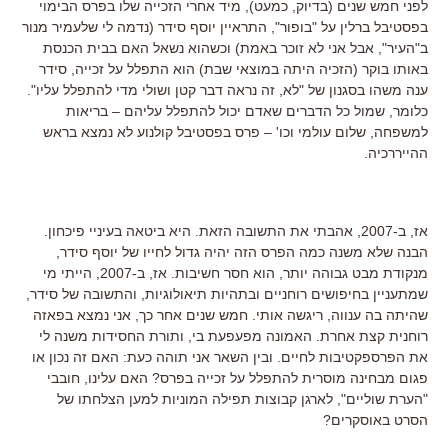
לפני חמש שנים (בדיוק, כמעט), מיד אחרי הזכייה שלו בפרס הבימוי
בפסטיבל ברלין על "בופור", התראיין יוסף סידר (נדמה לי שלעמיר מנור
ב"העיר", אבל אני לא זוכר באמת) וכשהוא נשאל האם בבית הכנסת
באותו בוקר (הזכיה היתה במוצאי שבת) הוא התפלל על זכייה, סידר
ענה משהו בסגנון של "לא, זה נראה דבר קטן ושולי מדי להתפלל עליו".
כלומר, שמול כל הדברים שאדם יכול להתפלל עליהם – בריאות
למשפחה, שלום עולמי וכו' – פרס בפסטיבל קולנוע לא נמצא בראש
ההייררכיה.
אז, ב-2007, אהבתי את התשובה הזאת. היא ביטאה בעיניי פיכחון.
הבנה שלא משנה כמה הפרס הזה יהיה גדול לחייו של יוסף סידר,
מנקודת מבט גבוהה יותר, הוא חסר חשיבות. אז, ב-2007, הייתי מי
שמתעניין בחיפושים רוחניים ובתהיות תיאולוגיות, והתשובה של סידר,
שהיתה בה ענווה, ריגשה אותי. חמש שנים אחר כך, אני נמצא בפאזה
רוחנית קצת אחרת. האמונה מפעפעת בי, ותורת החסידות משנה לי
את הפרספקטיבות לחיים. ובין השאר אני תוהה כעת: האם זה נכון או
פגום מבחינה מוסרית להתפלל על זכייה בפרס? האם עלינו, חובבי
"הערת שוליים", לארגן קבוצות תפילה המוניות למען הצלחתו של
הסרט באוסקרים?