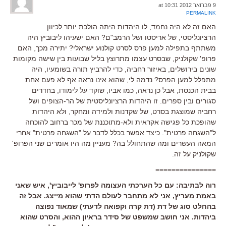
9 פברואר 2012 at 10:31
PERMALINK
האם זה לא היה נחמד, לו היהדות היתה הולכת יותר לכיוון
הרציונליסטי, של אריסטו ושל הרמב"ם? האם ישעיהו ליבוביץ היה
משתתף בתפילה למען פרס לסרט קולנוע ישראלי? יתירה מכך, האם
פרופ' שקולניק, שבסרט עצמו מתרוצץ בליל שבועות בין שישה מקומות
שונים בירושלים, באיזור רחביה, כדי להרביץ תורה בשומעיו, היה
מתפלל למען הפרס? נדמה לי, שהוא אינו נראה אף לא פעם אחת
בבית הכנסת, אבל כן נראה, כמו אביו, שוקד על לימודו, בחדרים
סגורים ובין ספרים. זו היהדות הרציונליסטית של הר-הצופים ושל
רחביה שמוצגת בסרט, של שקדנות ולמידה ומחקר, ולא היהדות
שהופכת כל פגישה אקראית ולא-מתוכננת של מכר ברחוב להוכחה
ל"השגחה פרטית". כיצד אפשר בכלל לדבר על "השגחה פרטית" אחרי
המאה העשרים ומה שהתחולל בה? מעניין מה היו אומרים שני הפרופ'
שקולניק על זה.
===============
רוה לבתיבה: עם כל הערכתי העצומה לפרופ' לייבוביץ', איש שאני
באמת מעריץ, אני לא מתחבר לעולם הדתי שהוא מייצג. אבל זה
בהחלט סוג של דת (דת קרה וקפואה לדעתי) שמאוד נפוצה
ביהדות. אני חושב שמשפט של סידר בראיון ההוא, והסרט שהוא