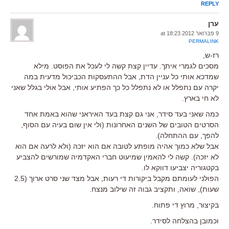
REPLY
ערן
9 פברואר 2012 at 18:23
PERMALINK
רז-ש,
מסכים לגמרי איתך. עדיין קצת קשה לי לעכל את הפוסט. מילא
שמדכא אותי כל עניין הדת, אבל ההתעסקות הכביכול מדעית במה
יקרה עם נתפלל או לא נתפלל כל כך הפתיע אותי, אבל אולי בגלל שאני
לא חי בארץ.
כמה שאני בעד סידר, אני גם קצת בעד האיראני שהוא באמת אחד
הסרטים הטובים של השנים האחרונות (ולי אין שום בעיה עם הסוף,
להפך, עם ההתחלה).
אבל שלא כמוך אהיה מופתע לטובה אם הוא יזכה (ולא לרעה אם הוא
לא יזכה). קשה לי להאמין שמיעוט חברי האקדמיה שמורשים להצביע
בקטגוריה יצביעו דווקא לו.
הפולני לעומתם מקבל ביקורות די רעות, אבל מצד שני סרט ארוך (2.5
שעות), שואה, ותקציב גבוה זה שילוב מנצח.
בקיצור, מרוץ די פתוח.
וכמובן בהצלחה לסידר.