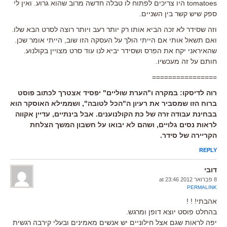
tomatoes היו צריכים לפתוח לו טבלה חדשה מרוב שהוא גרוע. ואין לי
ספק שיש קשר בין השניים.
וזה שסידר לא זכה הביא אותו רק יותר רעב ויותר רוצה לסרט הבא שלו.
ואם תשאל אותי אם הייתי הולך על העסקה הזו שוב, הייתי אומר שכן.
שהאיראני יקח את הפרס ושסידר יביא לנו עוד סרט מצויין בקולנוע.
חותם על זה מעכשיו.
================
רוה לדיסקו: במקרה ו"הערת שוליים" יפסיד אצטרך לכתוב פוסט
ברוח הזו שמסביר את רעיון ה"הכל לטובה", ושממילא האוסקר הוא
בבחינת עבודה זרה של כת הקולנוענים. אבל בינתיים, עדיין אקווה
לראות נסים גלויים, ושהם לא יבואו על חשבון המשך הצלחת
הקריירה של סידר.
REPLY
דובי
8 פברואר 2012 at 23:46
PERMALINK
אהבתי! ! !
בהחלט פוסט יוצא דופן ומרגש.
יפה לראות שגם אצל חילוניים יש אנשים מאמינים ובעלי קירבה רגשית