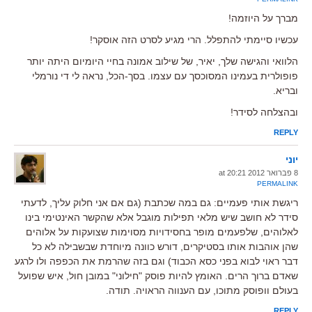
מברך על היוזמה!
עכשיו סיימתי להתפלל. הרי מגיע לסרט הזה אוסקר!
הלוואי והגישה שלך, יאיר, של שילוב אמונה בחיי היומיום היתה יותר
פופולרית בעמינו המסוכסך עם עצמו. בסך-הכל, נראה לי די נורמלי
ובריא.
ובהצלחה לסידר!
REPLY
יוני
8 פברואר 2012 at 20:21
PERMALINK
ריגשת אותי פעמיים: גם במה שכתבת (גם אם אני חלוק עליך, לדעתי
סידר לא חושב שיש מלאי תפילות מוגבל אלא שהקשר האינטימי בינו
לאלוהים, שלפעמים מופר בחסידויות מסוימות שצועקות על אלוהים
שהן אוהבות אותו בסטיקרים, דורש כוונה מיוחדת שבשבילה לא כל
דבר ראוי לבוא בפני כסא הכבוד) וגם בזה שהרמת את הכפפה ולו לרגע
שאדם ברוך הרים. האומץ להיות פוסק "חילוני" במובן חול, איש שפועל
בעולם וופוסק מתוכו, עם הענווה הראויה. תודה.
REPLY