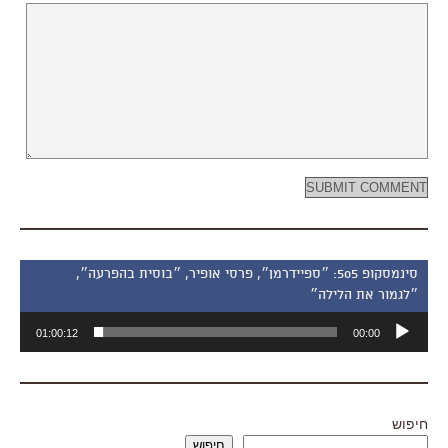
סינמסקופ 505: ״ספיידרמן״, פרסי אופיר, ״בוסית בהפרעה״,
״לגמור את הלילה״
נגן
01:00:12
00:00
אודיו
חיפוש
חיפוש