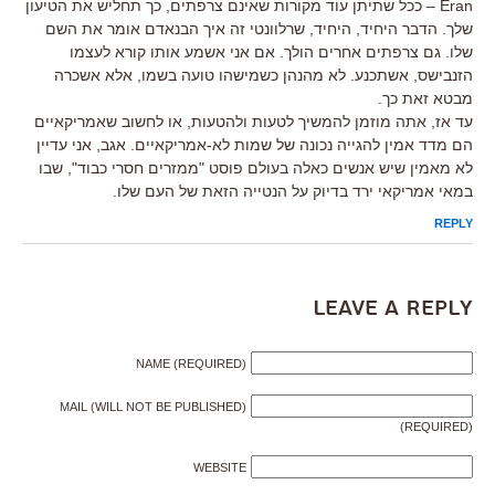
Eran – ככל שתיתן עוד מקורות שאינם צרפתים, כך תחליש את הטיעון
שלך. הדבר היחיד, היחיד, שרלוונטי זה איך הבנאדם אומר את השם
שלו. גם צרפתים אחרים הולך. אם אני אשמע אותו קורא לעצמו
הזנבישס, אשתכנע. לא מהנהן כשמישהו טועה בשמו, אלא אשכרה
מבטא זאת כך.
עד אז, אתה מוזמן להמשיך לטעות ולהטעות, או לחשוב שאמריקאיים
הם מדד אמין להגייה נכונה של שמות לא-אמריקאיים. אגב, אני עדיין
לא מאמין שיש אנשים כאלה בעולם פוסט "ממזרים חסרי כבוד", שבו
במאי אמריקאי ירד בדיוק על הנטייה הזאת של העם שלו.
REPLY
Leave a Reply
NAME (REQUIRED)
MAIL (WILL NOT BE PUBLISHED)
(REQUIRED)
WEBSITE