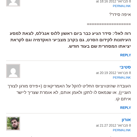
8 פברואר 2012 at 18:16
PERMALINK
איפה סידר?
==================
רוה לאלי: סידר הגיע כבר ביום ראשון ללוס אנג'לס, לצאת למסע
העיתונות לקידום הסרט, גם בקרב מצביעי האקדמיה וגם לקראת
יציאתו המסחרית שם בעוד חודש.
REPLY
סטיבי
8 פברואר 2012 at 20:19
PERMALINK
העובדה שהזנוויציוס החליט להקל על האמריקאים (+פירס מורגן לצורך
העניין), או שנמאס לו לתקן ולאמן אותם, לא אומרת שצריך ליישר
איתם קו.
REPLY
אורון
8 פברואר 2012 at 21:27
PERMALINK