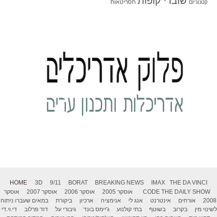
שוברי קופות
תסריטאות
קטנוניזם
HOME
3D
9/11
BORAT
BREAKING NEWS
IMAX
THE DA VINCI
THE DAILY SHOW
CODE
אוסקר 2005
אוסקר 2006
אוסקר 2007
אוסקר
2008
אורחים
אינטרנט
אנג לי
אנימציה
ארכיון
ביקורת
במאים שעברו ניתוח
לשינוי מין
בקרוב
בשוטף
בתי קולנוע
ג'יימס בונד
גיבורי על
דוד פרלוב
די.וי.די