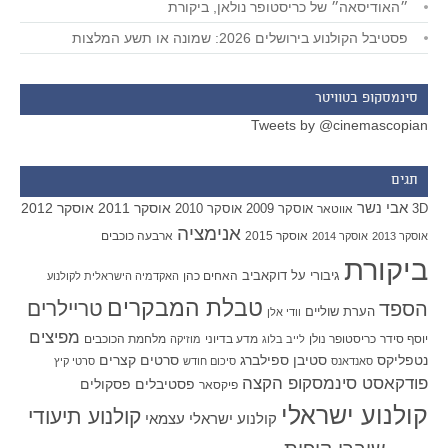
״האודיסאה״ של כריסטופר נולאן, ביקורת
פסטיבל הקולנוע בירושלים 2026: שמונה או תשע המלצות
סינמסקופ בטוויטר
Tweets by @cinemascopian
תגים
אבי נשר
אוסקר 2011
אוסקר 2012
אוסקר 2009
אוסקר 2010
3D
אווטאר
אנימציה
אוסקר 2015
ארבעה כוכבים
אוסקר 2013
אוסקר 2014
ביקורת
גיבורי על
דוקאביב
האחים כהן
האקדמיה הישראלית לקולנוע
טבלת המבקרים
טריילרים
הספד
הערת שוליים
וודי אלן
מפיצים
יוסף סידר
כריסטופר נולן
מדע בדיוני
מלחמת הכוכבים
לייב בלוג
מוזיקה
סטיבן ספילברג
סרטים קצרים
נטפליקס
סאנדאנס
סיכום חודש
סרטי קיץ
פודקאסט סינמסקופ הקצה
פסטיבלים
פסקולים
פיקסאר
קולנוע ישראלי
קולנוע תיעודי
קולנוע ישראלי עצמאי