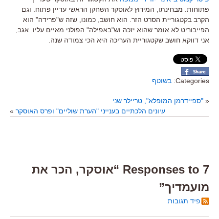
פתוחות. מבחינתו, המירוץ לאוסקר השחקן הראשי עדיין פתוח. וגם
הקרב בקטגוריית הסרט הזר. הוא חושב, כמונו, שזה ש"פרידה" הוא
הפייבוריט לא אומר שהוא יזכה וש"באפילה" הפולני מאיים עליו. אגב,
אני דווקא חושב שקטגוריית העריכה היא הכי צמודה שנה.
Categories:
בשוטף
«
"ספיידרמן המופלא", טריילר שני
עיונים הלכתיים בענייני "הערת שוליים" ופרס האוסקר
»
7 Responses to “אוסקר, הכר את
מועמדיך”
פיד תגובות