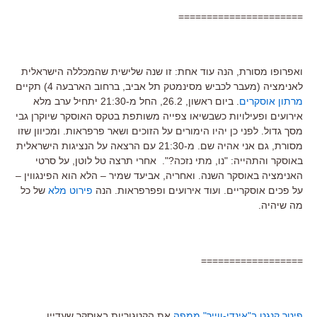
======================
ואפרופו מסורת, הנה עוד אחת: זו שנה שלישית שהמכללה הישראלית
לאנימציה (מעבר לכביש מסינמטק תל אביב, ברחוב הארבעה 4) תקיים
מרתון אוסקרים
. ביום ראשון, 26.2, החל מ-21:30 יתחיל ערב מלא
אירועים ופעילויות כשבשיאו צפייה משותפת בטקס האוסקר שיוקרן גבי
מסך גדול. לפני כן יהיו הימורים על הזוכים ושאר פרפראות. ומכיוון שזו
מסורת, גם אני אהיה שם. מ-21:30 עם הרצאה על הנציגות הישראלית
באוסקר והתהייה: "נו, מתי נזכה?". אחרי תרצה טל לוטן, על סרטי
האנימציה באוסקר השנה. ואחריה, אביעד שמיר – הלא הוא הפינגווין –
על פכים אוסקריים. ועוד אירועים ופפרפראות. הנה
פירוט מלא
של כל
מה שיהיה.
==================
פיטר קנגט ב"אינדי-ווייר" ממפה
את הקטגוריות באוסקר שעדיין