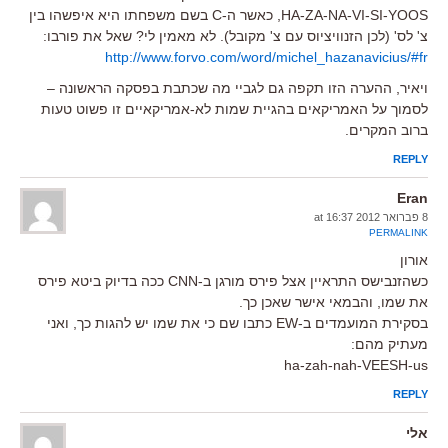
HA-ZA-NA-VI-SI-YOOS, כאשר ה-C בשם משפחתו היא איפשהו בין
צ' לס' (לכן הזנוויציוס עם צ' מקובל). לא מאמין לי? שאל את פורבו:
http://www.forvo.com/word/michel_hazanavicius/#fr
ויאיר, ההערה הזו תקפה גם לגביי מה שכתבת בפסקה הראשונה –
לסמוך על האמריקאים בהגיית שמות לא-אמריקאיים זו פשוט טעות
ברוב המקרים.
REPLY
Eran
8 פברואר 2012 at 16:37
PERMALINK
אורון
כשהזנבישס התראיין אצל פירס מורגן ב-CNN ככה בדיוק ביטא פירס
את שמו, והבמאי אישר שאכן כך.
בסקירת המועמדים ב-EW כתבו שם כי את שמו יש להגות כך, ואני
מעתיק מהם:
ha-zah-nah-VEESH-us
REPLY
אלי