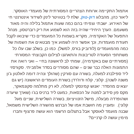
אתמול התקיימה ארוחת הצהריים המסורתית של מועמדי האוסקר.
ליאור כהן, מהבלוג
דוק-טוק
, שלח לי בטוויטר לינק לשידור אינטרנטי חי
של האירוע. ישבתי וצפיתי בהם כמה שעות אתמול בלילה והיה מאוד
משעמם. הערך היחידי שהיה בזה הוא לשמוע את ריק רוברטסון, מנהל
התפעול של האקדמיה, מקריא בשמות כל המועמדים כדי שיבואו לקבל
תעודת מועמדות, וכך אפשר היה לשמוע איך מבטאים את השמות של
כמה מהמועמדים (לודוביק בורס, למשל). כמו כן, בשלב שבו עלו כל
משתתפי הסעודה לטריבונות והתארגנו לצילום הקבוצתי המסורתי
(מסורתיים שם באקדמיה), שמתי לב לראשונה בחיי – ואני רואה את
התמונות האלה כבר שנים – שהם מסודרים בסדר אלפביתי. סקורסזי
ליד ספילברג למעלה, בשורה עם סורקין (שהולך ונהיה דומה לאלטון ג'ון
משנה לשנה); קלוני, קלוז ודוז'רדן בשורת העומדים הראשונה (יש גם
יוצאים מהסדר: יאנוש קמינסקי למעלה, לא רק מתלמה סקונמאקר,
מקס פון סידוב למטה על הכסאות, כמעט ליד ברניס בג'ו (שארך שיערה
ושהופרדה מבעלה, מישל הזנוויציוס, בשורה השלישית, שניים מעל
קלוני). ומעניין מה חושבת אמו של הברנש מהשורה השלישית משמאל,
שבנה מועמד לאוסקר אבל בתצלום הרשמי הוא עושה פרצוף וחברו
מימין עושה לו קרניים?