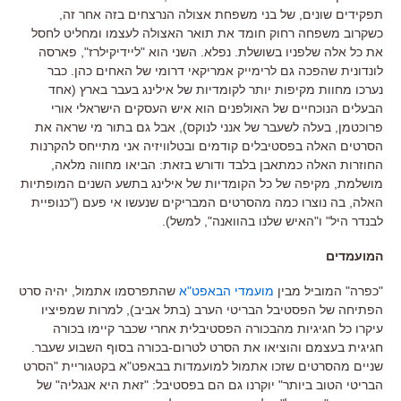
תפקידים שונים, של בני משפחת אצולה הנרצחים בזה אחר זה,
כשקרוב משפחה רחוק חומד את תואר האצולה לעצמו ומחליט לחסל
את כל אלה שלפניו בשושלת. נפלא. השני הוא "ליידיקילרז", פארסה
לונדונית שהפכה גם לרימייק אמריקאי דרומי של האחים כהן. כבר
נערכו מחוות מקיפות יותר לקומדיות של אילינג בעבר בארץ (אחד
הבעלים הנוכחיים של האולפנים הוא איש העסקים הישראלי אורי
פרוכטמן, בעלה לשעבר של אנני לנוקס), אבל גם בתור מי שראה את
הסרטים האלה בפסטיבלים קודמים ובטלוויזיה אני מתייחס להקרנות
החוזרות האלה כמתאבן בלבד ודורש בזאת: הביאו מחווה מלאה,
מושלמת, מקיפה של כל הקומדיות של אילינג בתשע השנים המופתיות
האלה, בה נוצרו כמה מהסרטים המבריקים שנעשו אי פעם ("כנופיית
לבנדר היל" ו"האיש שלנו בהוואנה", למשל).
המועמדים
"כפרה" המוביל מבין
מועמדי הבאפט"א
שהתפרסמו אתמול, יהיה סרט
הפתיחה של הפסטיבל הבריטי הערב (בתל אביב), למרות שמפיציו
עיקרו כל חגיגיות מהבכורה הפסטיבלית אחרי שכבר קיימו בכורה
חגיגית בעצמם והוציאו את הסרט לטרום-בכורה בסוף השבוע שעבר.
שניים מהסרטים שזכו אתמול למועמדות בבאפט"א בקטגוריית "הסרט
הבריטי הטוב ביותר" יוקרנו גם הם בפסטיבל: "זאת היא אנגליה" של