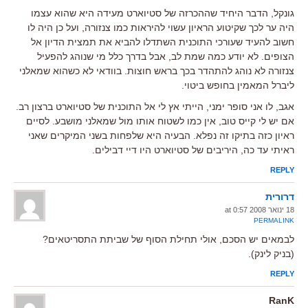
גונקל, הדבר היחיד שההכרזה של סטיוארט מעידה היא שהוא עצמו
היה ער לכך שקיטוע הראיון עשוי להיראות כמו צנזורה, ועל כן היה לו
חשוב להעיד שעורכי התוכנית השתדלו להביא את תמצית הדיון אל
הצופים. לא יודע כמה שמת לב, אבל בדרך כלל מי שנוהג להפעיל
צנזורה לא נוהג להתהדר בכך בראש חוצות. בוודאי לא כשהוא שמאלני
ליברל המאמין בחופש ביטוי.
אגב, לו אני סופר ימני, הייתי אץ לי אל התוכנית של סטיוארט ברצון רב.
אם יש לי קייס טוב, אין כמו לשטוח אותו מול שמאלני מושבע. לסיים
ראיון כזה בתיקו זה נפלא. הבעיה היא שלפחות בשני המיקרים שאני
ראיתי עד כה, היריבים של סטיוארט היו דיי דבילים.
REPLY
דרורית
18 ינואר 2008 at 0:57
PERMALINK
לבמאים יש הסכם, אולי תחילת הסוף של שביתת התסריטאים?
(בניק לינק).
REPLY
RanK