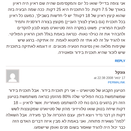
אני צופה בדיילי שואו כל יום והמקסימום שהיה שם ראיון היה ראיון
באורך של 7.5 דקות. כל התוכנית היא 25 דקות. ככה שמה הבעיה בזה
שהוא קיצץ ראיון של 18 דקות? יש לי חדשות בשבילך, כמעט כל ראיון
בכל תוכנית (גם בארץ לצורך העניין) מקוצץ בצורה דורסנית ותמיד
לטובת המראיין. פשוט במקרה הזה סטיוארט מצא לנכון להקדים
ולהבהיר את זה כגילוי נאות- כנראה באמת בגלל תוכן הראיון הפוליטי.
אז להגיד על זה לא אתי זה לחטוא לאמת. זה אתיקה- ברגע שיש
שקיפות מלאה ואין נסיונות הטעיה מכוונים. זו דוגמא לאתיקה בתוכנית
שיש לזכור שהיא תוכנית בידור וסאטירה.
REPLY
גונקל
17 ינואר 2008 at 22:38
PERMALINK
הטיעון הקבוע של סטיוארט – אני רק תוכנית בידור. אבל תוכנית בידור
שמשתמשת בכוח הפוליטי שלה 80% מהזמן כנראה משתמשת בטיעון
הזה רק ברגעים בהם נוח לה להשתמט מאחריות. אשר לראיון – 18
דקות שיחה בטוק שואו טלוויזיוני מהזן של סטיוארט שמקוצצות לשש
דקות הן דבר נדיר ויוצא דופן. עצם ההכרזה על כך מעידה. אבל השאלה
"למה" נשארת פתוחה, ואני באמת לא מבין איזה דברים האדם הזה
כבר יכול היה להגיד שאסור בשום פנים ואופן שיישמעו.