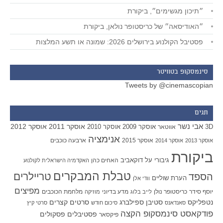
״תיכון מגשימים״, ביקורת
״האודיסאה״ של כריסטופר נולאן, ביקורת
פסטיבל הקולנוע בירושלים 2026: שמונה או תשע המלצות
סינמסקופ בטוויטר
Tweets by @cinemascopian
תגים
אבי נשר
אוסקר 2011
אוסקר 2012
אוסקר 2009
אוסקר 2010
3D
אווטאר
אנימציה
אוסקר 2015
ארבעה כוכבים
אוסקר 2013
אוסקר 2014
ביקורת
גיבורי על
דוקאביב
האחים כהן
האקדמיה הישראלית לקולנוע
טבלת המבקרים
טריילרים
הספד
הערת שוליים
וודי אלן
מפיצים
יוסף סידר
כריסטופר נולן
מדע בדיוני
מלחמת הכוכבים
לייב בלוג
מוזיקה
סטיבן ספילברג
סרטים קצרים
נטפליקס
סאנדאנס
סיכום חודש
סרטי קיץ
פודקאסט סינמסקופ הקצה
פסטיבלים
פסקולים
פיקסאר