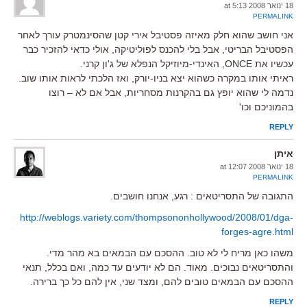
18 ינואר 2008 at 5:13
PERMALINK
אני חושב שהוא חלק מאיזה פסטיבל אירי קטן שהסינמטרק עורך לאחר
הפסטיבל הבריטי, אבל בלי להכנס לפוליטיקה, אולי כדאי להזכיר כבר
עכשיו את ONCE, האינדי-מיוזיקל הנפלא של ג'ון קרני.
ראיתי אותו במקרה כשהוא יצא בניו-יורק, ואז הלכתי לראות אותו שוב.
נדמה לי שהוא יופץ גם בהקרנות מסחריות, אבל אם לא – רוצו
בהמוניכם וכו'
REPLY
איתן
18 ינואר 2008 at 12:07
PERMALINK
התגובה של התסריטאים : רגע, אנחנו חושבים.
http://weblogs.variety.com/thompsononhollywood/2008/01/dga-
forges-agre.html
משהו כאן מריח לי לא טוב. ההסכם עם הבמאים בא מהר מדי.
והתסריטאים נבוכים. מאוד. הם לא יודעים עד כמה, ואם בכלל, תנאי
ההסכם עם הבמאים טובים להם, ומצד שני, אין להם כל כך ברירה.
REPLY