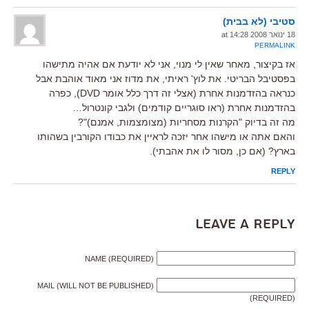
סטיבי (לא בבית)
18 ינואר 2008 at 14:28
PERMALINK
אז בקיצור, מאחר שאין לי מנוי, אני לא יודעת אם אהיה מתישהו
בפסטיבל הבריטי. את לוץ' ראיתי, את מדוז אני מאוד אוהבת אבל
כנראה בהזדמנות אחרת (אצלי זה דרך כלל אומר DVD), כפרה
בהזדמנות אחרת (ראו סוגריים קודמים) ולגבי קונטרול…
מה זה בדיוק "הקרנות מסחריות (מצומצמות, אמנם)"?
והאם אתה או מישהו אחר יזכה לראיין את כבודו הקורבין בשהותו
בארץ? (אם כן, מסור לו את אהבתי).
REPLY
Leave a Reply
NAME (REQUIRED)
MAIL (WILL NOT BE PUBLISHED)
(REQUIRED)