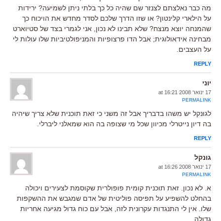
מה כבר נאלצתם לצנזר שם שהיה כל כך בלתי ניתן לשמיעה? ירידות
על הילארי קלינטון? או שזו הדרך שלכם לסדר מחדש את הויכוח כך
שהמנחה יוצא מנצח? שלא תבינו לא נכון, אני לגמרי בצד של סטיוארט
מבחינה אידאולוגית; אבל הדו פרצופיות והמניפולטיביות שלו עולות לי
על העצבים.
REPLY
יוני
17 ינואר 2008 at 16:21
PERMALINK
לגונקל יש משהו בדבריך אבל זה משני כי זאת תוכנית שלא צריך שיהיה
בה דיון נייטרלי מכיוון שכל מי שצופה בה הוא שמאלני ליברלי.
REPLY
גונקל
17 ינואר 2008 at 16:26
PERMALINK
א. לא נכון. זאת תוכנית קומית פופולרית שקוסמת לצעירים ויכולה
בהחלט להשפיע על תפיסה פוליטית של אדם שמגבש את ההשקפות
שלו. אין לי התנגדות עקרונית לזה, אבל עם כוח גדול מגיעה אחריות
גדולה.