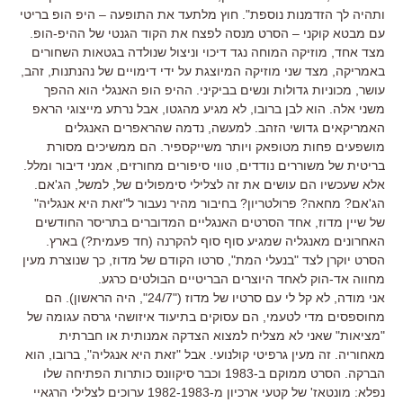
ותהיה לך הזדמנות נוספת". חוץ מלתעד את התופעה – היפ הופ בריטי
עם מבטא קוקני – הסרט מנסה לפצח את הקוד הגנטי של ההיפ-הופ.
מצד אחד, מוזיקה המוחה נגד דיכוי וניצול שנולדה בגטאות השחורים
באמריקה, מצד שני מוזיקה המיוצגת על ידי דימויים של נהנתנות, זהב,
עושר, מכוניות גדולות ונשים בביקיני. ההיפ הופ האנגלי הוא ההפך
משני אלה. הוא לבן ברובו, לא מגיע מהגטו, אבל נרתע מייצוגי הראפ
האמריקאים גדושי הזהב. למעשה, נדמה שהראפרים האנגלים
מושפעים פחות מטופאק ויותר משייקספיר. הם ממשיכים מסורת
בריטית של משוררים נודדים, טווי סיפורים מחורזים, אמני דיבור ומלל.
אלא שעכשיו הם עושים את זה לצלילי סימפולים של, למשל, הג'אם.
הג'אם? מחאה? פרולטריון? בחיבור מהיר נעבור ל"זאת היא אנגליה"
של שיין מדוז, אחד הסרטים האנגליים המדוברים בתריסר החודשים
האחרונים מאנגליה שמגיע סוף סוף להקרנה (חד פעמית?) בארץ.
הסרט יוקרן לצד "בנעלי המת", סרטו הקודם של מדוז, כך שנוצרת מעין
מחווה אד-הוק לאחד היוצרים הבריטיים הבולטים כרגע.
אני מודה, לא קל לי עם סרטיו של מדוז ("24/7", היה הראשון). הם
מחוספסים מדי לטעמי, הם עסוקים בתיעוד איזושהי גרסה עגומה של
"מציאות" שאני לא מצליח למצוא הצדקה אמנותית או חברתית
מאחוריה. זה מעין גרפיטי קולנועי. אבל "זאת היא אנגליה", ברובו, הוא
הברקה. הסרט ממוקם ב-1983 וכבר סיקוונס כותרות הפתיחה שלו
נפלא: מונטאז' של קטעי ארכיון מ-1982-1983 ערוכים לצלילי הרגאיי