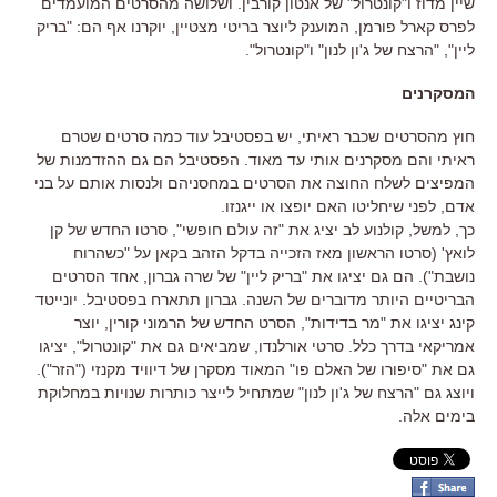
שיין מדוז ו"קונטרול" של אנטון קורבין. ושלושה מהסרטים המועמדים
לפרס קארל פורמן, המוענק ליוצר בריטי מצטיין, יוקרנו אף הם: "בריק
ליין", "הרצח של ג'ון לנון" ו"קונטרול".
המסקרנים
חוץ מהסרטים שכבר ראיתי, יש בפסטיבל עוד כמה סרטים שטרם
ראיתי והם מסקרנים אותי עד מאוד. הפסטיבל הם גם ההזדמנות של
המפיצים לשלח החוצה את הסרטים במחסניהם ולנסות אותם על בני
אדם, לפני שיחליטו האם יופצו או ייגנזו.
כך, למשל, קולנוע לב יציג את "זה עולם חופשי", סרטו החדש של קן
לואץ' (סרטו הראשון מאז הזכייה בדקל הזהב בקאן על "כשהרוח
נושבת"). הם גם יציגו את "בריק ליין" של שרה גברון, אחד הסרטים
הבריטיים היותר מדוברים של השנה. גברון תתארח בפסטיבל. יונייטד
קינג יציגו את "מר בדידות", הסרט החדש של הרמוני קורין, יוצר
אמריקאי בדרך כלל. סרטי אורלנדו, שמביאים גם את "קונטרול", יציגו
גם את "סיפורו של האלם פו" המאוד מסקרן של דיוויד מקנזי ("הזר").
ויוצג גם "הרצח של ג'ון לנון" שמתחיל לייצר כותרות שנויות במחלוקת
בימים אלה.