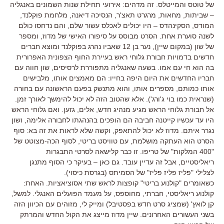
של טוטס והמייטלס. זה מדהים: אירועי תחילת שנות השמונים באנגליה
– שביתות, מחאות, מרגרט תאצ'ר, הנסיכה דיאנה, מלחמת פוקלנד,
המודס, הסקינהדס – היו יכולים לאכלס עשור שלם, והם נדחסו כולם
לשנה סוערת אחת. הסרט מבוסס על סיפורו האישי של מדוז, ומספר
של שון (במקום שיין), נער בן 12 שאביו נהרג בפוקלנד ומוצא חברים
חדשים בדמויות חבורת גלוחי ראש בעיירת החוף הצפונית האפרורית
בה הוא חי עם אמו. בשעה שאנגליה מתפוררת לרסיסים, שון חווה עם
חבריו החדשים את היום היפה בחייו: הם מאמצים אותו, מלבישים
אותו כמותם, מספרים אותו, והוא מתנשק בפעם הראשונה עם בחורה
(שנראית כמו בוי ג'ורג'). אלא שהטוב הזה לא יכול להימשך לאורך זמן.
אל חבורת גלוחי הראש מגיע מנהיג חדש, אלים, גזען. ואם גלוחי הראש
היו עד עכשיו קייטנה חביבה הם הופכים בהנהגתו לחבורה אלימה, ושון
נגרר איתם. מדוז לא יכול להתאפק, וקשה שלא לראות את זה בא: סוף
הסרט הוא העתקה מושלמת, עם טוויסט בריטי, לסוף הכה-מצוטט של
"400 המלקות" של טריפו. זו כבר קלישאה לסרטי התבגרות
ריאליסטיים, אבל זה עדיין עובד. גם כאן – בעיקר כי הסוף מתנגן
לצלילי "פליז פליז פליז" של הסמיתס (בגרסת כיסוי).
כשאומרים "קולנוע בריטי" קופצות לראש שתי אסוציאציות. האחת:
קולנוע ריאליסטי, חברתי, מחוספס, על מעמד הפועלים האנגלי. למשל,
קן לואץ' (שמציג סרט חדש בפסטיבל) ומייק לי, מזוהים עם הכיוון הזה
בשני העשורים האחרונים. שיין מדוז מייצג את הקול החדש והמרתק