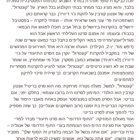
זוכה לביקורת סופר-אוהדת במדור השבוע. נוכחותו הפסטיבלית סמלית
בלבד, והוא מציג כבר ממחר בבתי הקולנוע בכל הארץ. על "קונטרול",
סרטו של אנטון קורבין על להקת ג'וי דיוויז'ן, כבר קראתם כאן
השתפכויות פרי עטי מאז שראיתי אותו – ועפתי לתקרה – בפסטיבל
ירושלים. בהקרנות בירושלים ובתל אביב תוכלו לפגוש את הבמאי
בכבודו ובעצמו. זה אמנם סרטו העלילתי הראשון אבל הוא
מגדולי/ענקי/מדהימי במאי הקליפים בתבל כבר כמעט עשרים שנה
(דפש מוד, יו-2, הקילרז). הגעתו ארצה היא אחד האירועים המרגשים
של חיי. במקביל להקרנת "קונטרול" יוקרן גם הסרט התיעודי על ג'וי
דיוויז'ן (לא ראיתי) שנשמע כמובן מסקרן. אבל מי שמחמיץ, או שומר
שבת או לא השיג כרטיסים: "קונטרול" אמור להגיע להקרנות מסחריות
(מצומצמות, אמנם) בשבועות הקרובים. כך שיהיה סיכוי לתיקון
למחמיצים.
"קונטרול", למשל, מעלה נקודה מרתקת: מה הוא סרט בריטי? אנטון
קורבין הוא הולנדי. המימון לסרטו היה ברובו עצמאי, בחלקו יפני, וגם
בריטי. אבל הסרט מצולם במנצ'סטר ועוסק באחת מאבני היסוד של
המוזיקה הבריטית בת זמננו (ורוב השחקנים אנגליים). כך שזה מספיק
כדי להפוך אותו לסרט בריטי.
ועוד מעולם המוזיקה: "החוף הדרומי" הוא סרט תיעודי מבדר למדי
הסוקר את סצינת ההיפ-הופ הצומחת בערי החוף הדרומי של אנגליה –
ברת וברייטון. "אם אתה נכשל על הבמה בלונדון זה הסוף שלך", מסביר
שם מישהו, "אם אתה נכשל כאן, אנשים ימשיכו לבוא לראות אותך