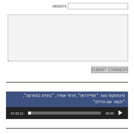
WEBSITE
סינמסקופ 505: ״ספיידרמן״, פרסי אופיר, ״בוסית בהפרעה״,
״לגמור את הלילה״
נגן
01:00:12
00:00
אודיו