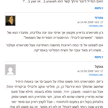
האם המייל ליצור איתך קשר הוא yraveh ב.. או yair ב…?
REPLY
נמרוד
17 ינואר 2008 at 14:46
PERMALINK
ג'ון סטיוארט בראיון מקוצץ אך ארסי עם יונה גולדברג, מחברו הגא של
הספר: "פאשיזם ליברלי: ההיסטוריה הסודית של השמאל".
אם לשפוט על פי כמה ראיונות מהשנה האחרונה אצל סטיוארט וקולבר
, משהו רע מאד עובר על השיח הפוליטי באמריקה.
REPLY
גונקל
17 ינואר 2008 at 15:58
PERMALINK
ג'יזס, הסטיוארט הזה פשוט עולה על העצבים! אני באמת היחיד
שחושב שהמלך הוא עירום? כן, כן, פוליטי ונוקב וליברלי וביקורתי והכל,
אבל גם דמגוגי, מעצבן, יהיר, מטעה ומלא בעצמו. מילא שכל פעם
שהוא מראיין מישהו שהוא לא אוהב, חצי מהראיון הוא פשוט עסוק
בלצחוק בקול רם במקום להתווכח – אבל לקצץ ראיון עם סופר ימני
מרבע שעה ויותר לשש דקות? זה לא רק מפגר, זה גם פשוט לא אתי.