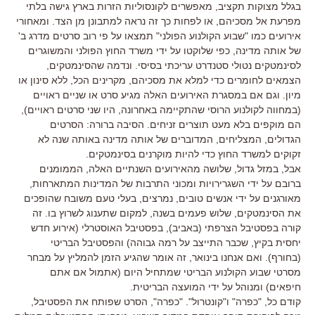
בגלל מצוקות תקציב, מאפשרים לקונסוליות הזרות בארץ גישה בלתי
מפרעת אל מסכיהם, או לפחות כך זה נראה למתבונן מן הצד. ומאחורי
אירועים כמו "שבוע הקולנוע הפולני" תמצאו על פי רוב סרטים מדרג ב'
של אותה מדינה, כפי שלוקטו על ידי משרד החוץ הפולני והמשוגרים
לסינמטקים נטולי סטנדרט עריכתי בסיסי. ונדמה שהסינמטקים,
הצמאים לחומרים כדי למלא את מסכיהם, מקרינים הכל, ללא סינון או
מיון. וגם אם במסגרת האירועים האלה מגיע סרט או שניים ראויים
(במחווה לקולנוע הרוסי שהתקיימה באחרונה, היו שני סרטים ראויים),
הם מוקפים בלא מעט תוצרים זניחים. הסיבה ברורה: הסרטים
הגדולים, המצליחים, המדוברים של אותה מדינה באותה שנה לא
זקוקים למשרד החוץ כדי להיות מוקרנים בסינמטקים.
אבל, במזל גדול, שלושה מהאירועים השנתיים האלה, הממומנים
ברובם על ידי השגרירויות ומכוני התרבות של המדינות המתארחות,
מאורגנים על ידי אנשים טובים, נמרצים, בעלי טעם משובח שהופכים
את הסינמטקים, שלוש פעמים בשנה, למקום שתענוג לשרוץ בו. זה
קורה בפסטיבל הצרפתי (באביב), בפסטיבל האוסטרלי (אירוע חדש
יחסית בקיץ, שכבר התייצב על רמה גבוהה) והפסטיבל הבריטי
(בחורף). ואם אנחנו בינואר, זה אומר שהגיע הזמן להמליץ על מבחר
מסרטי שבוע הקולנוע הבריטי שמתחיל היום (אתמול אם אתם
חיפאים) ומנוהל על ידי המועצה הבריטית.
קודם כל, "כפרה" ו"קונטרול". "כפרה", הסרט שפותח את הפסטיבל,