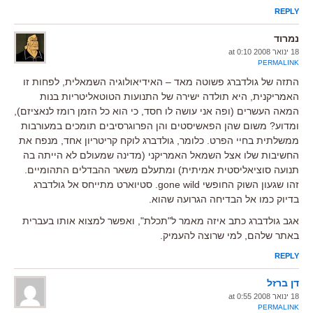
REPLY
נמרוד
18 ינואר 2008 at 0:10
PERMALINK
התזה של גולדברג פשוטה מאד – האידיאולוגיה השמאלית, לפחות זו
האמריקנית, היא תולדה ישירה של התנועות הטוטאליטריות בנות
המאה העשרים (ופה אני עושה לו חסד, כי הוא כל הזמן רומז לנאציזם),
ומדוע? משום שהן הפאשיסטים והן הפרוגרסיבים תומכים במעורבות
ממשלתית בחיי הפרט. כלומר, גולדברג לוקח קריטריון אחד, מנפח את
החשיבות שלו אצל השמאל האמריקני (מדינה שמעולם לא הייתה בה
תנועה סוציאליסטית אמיתית) ומתעלם משאר ההבדלים התהומיים.
זהו שגעון השוק החופשי gone wild. סטיוארט מתייחס אל גולדברג
בדיוק כמו אל הבדיחה הגרועה שהוא.
אגב גולדברג כתב איזה מאמר ל"תכלת", ואפשר למצוא אותו בעברית
באתר שלהם, למי שרוצה להעמיק.
REPLY
דן ברזל
18 ינואר 2008 at 0:55
PERMALINK