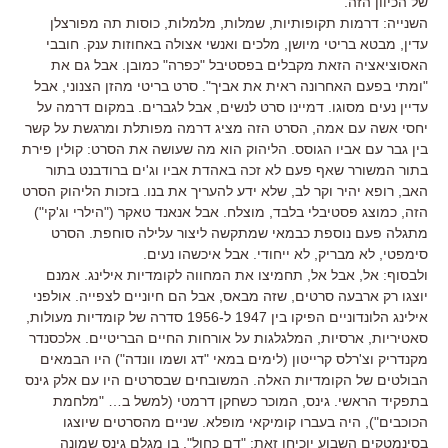
של הכיוון הזה.
השנייה: דרמות תקופותיות, שמלות, מלמלות, כוסות תה מפורצלן
עדין, מבטא בריטי מיושן, מלכים ואנשי אצולה באחוזות ענק. חובבי
האסוציאציה הזאת מקבלים בפסטיבל "כפרה" כמובן. אבל גם את
"ומתי בפעם האחרונה ראית את אביך". סרט בריטי מהזן הצנוני, אבל
עדיין נעים מסוגו. דמיינו סרט לנשים, אבל לגברים. במקום דרמה על
יחסי אשה עם אמה, הסרט הזה מציג דרמה מפותלת ומרגשת על קשר
בין גבר עם אביו הגוסס. הליהוק הוא מה שעושה את הסרט: קולין פירת
בתור המשורר שאף פעם לא זכה באהדת אביו וג'ים ברודבנט בתור
האב, רופא יהיר וקר לב, שלא ידע להעריך את בנו. בזכות הליהוק הסרט
הזה, כמוצג פסטיבלי בלבד, מוצלח. אבל אנאנד טאקר ("הילרי וג'קי")
מתגלה פעם נוספת כבמאי שמתקשה ליצור עלילה סוחפת. הסרט
סימפטי, לא מבריק, לא ייחודי. אבל איכשהו נעים.
ולבסוף: אל, אבל אל, תחמיצו את המחווה לקומדיות אילינג. אמנם
יוצגו רק ארבעה סרטים, שזה מבאס, אבל הם חיוניים לצפייה. אולפני
אילינג הלונדוניים הפיקו בין 1947 ל-1956 סדרה של קומדיות מעולות,
סאטיריות, ארסיות, המלגלגות על אורחות החיים הבריטיים. אלכסנדר
מקנדריק וצ'רלס קרייטון (לימים במאי "דג ושמו וונדה") היו הבמאים
הבולטים של הקומדיות האלה. המשובחים שבסרטים היו עם אלק גינס
בתפקיד הראשי. גינס, המוכר כשחקן דרמטי (למשל ב… "מלחמת
הכוכבים"), היה בעברו קומיקאי מופלא. שניים מהסרטים שיוצגו
בסינמטקים השבוע יוכיחו זאת: "דם כחול", בו מגלם גינס שמונה